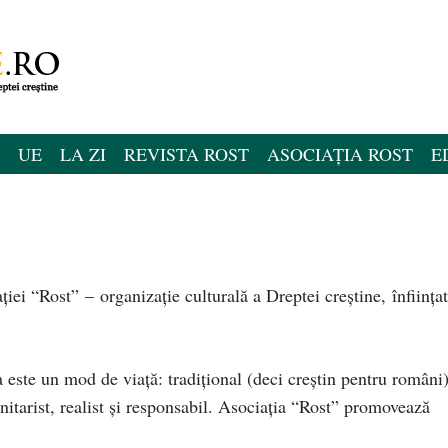
UE
LA ZI
REVISTA ROST
ASOCIAȚIA ROST
E
aţiei “Rost” –
organizaţie culturală a Dreptei creştine, înfiinţa
ta este un mod de viaţă: tradiţional (deci creştin pentru români)
nitarist, realist şi responsabil. Asociaţia “Rost” promovează