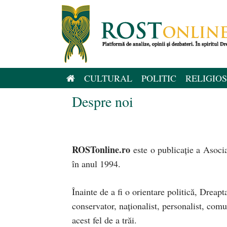
Sari
la
conținut
CULTURAL
POLITIC
RELIGIOS
Despre noi
ROSTonline.ro
este o publicaţie a Asoci
în anul 1994.
Înainte de a fi o orientare politică, Dreap
conservator, naţionalist, personalist, comu
acest fel de a trăi.