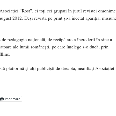
ociaţiei “Rost”, ci toţi cei grupaţi în jurul revistei omonime
ugust 2012. Deşi revista pe print şi-a încetat apariţia, misiun
de pedagogie naţională, de recăpătare a încrederii în sine a
atoare ale lumii româneşti, pe care înţelege s-o ducă, prin
ffline.
tă platformă şi alţi publicişti de dreapta, neafiliaţi Asociaţiei
Imprimare