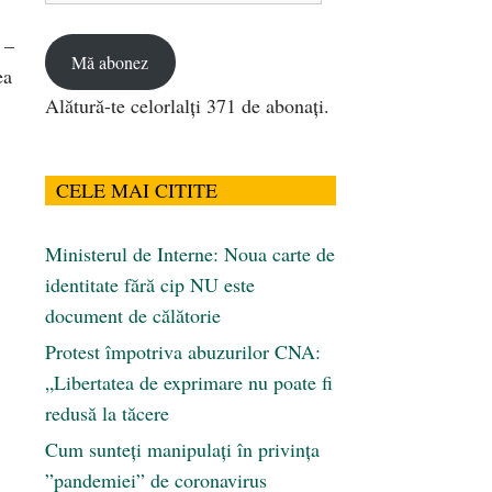
email
 –
Mă abonez
ea
Alătură-te celorlalți 371 de abonați.
CELE MAI CITITE
Ministerul de Interne: Noua carte de
identitate fără cip NU este
document de călătorie
Protest împotriva abuzurilor CNA:
„Libertatea de exprimare nu poate fi
redusă la tăcere
Cum sunteți manipulați în privința
”pandemiei” de coronavirus