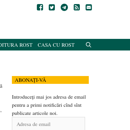
DITURA ROST
CASA CU ROST
ABONAȚI-VĂ
tă
Introduceți mai jos adresa de email
pentru a primi notificări cînd sînt
,
publicate articole noi.
Adresa
de