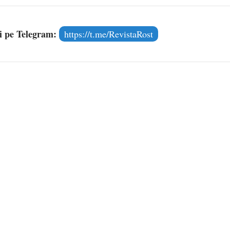
și pe Telegram:
https://t.me/RevistaRost