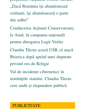
„Dacă România își abandonează
ciobanii, își abandonează o parte
din suflet”
Conducerea Acțiunii Conservatoare,
la Aiud, în campania națională
pentru abrogarea Legii Vexler
Claudiu Târziu acuză USR că atacă
Biserica după apelul unei deputate
privind ora de Religie
Val de incidente cibernetice în
instituțiile statului. Claudiu Târziu
cere audit și răspundere publică
PUBLICITATE