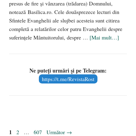
presus de fire şi vânzarea (trădarea) Domnului,
notează Basilica.ro. Cele douăsprezece lecturi din
Sfintele Evanghelii ale slujbei acesteia sunt citirea
completă a relatărilor celor patru Evanghelii despre
suferinţele Mântuitorului, despre …
[Mai mult…]
Ne puteți urmări și pe Telegram:
https://t.me/RevistaRost
Pagina
1
Pagina
Pagina
2
…
607
Următor
→