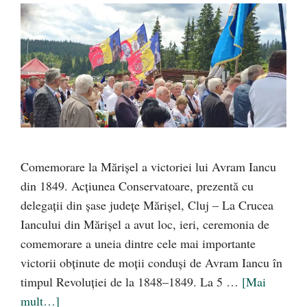
Comemorare la Mărișel a victoriei lui Avram Iancu
din 1849. Acțiunea Conservatoare, prezentă cu
delegații din șase județe Mărișel, Cluj – La Crucea
Iancului din Mărișel a avut loc, ieri, ceremonia de
comemorare a uneia dintre cele mai importante
victorii obținute de moții conduși de Avram Iancu în
timpul Revoluției de la 1848–1849. La 5 …
[Mai
mult…]