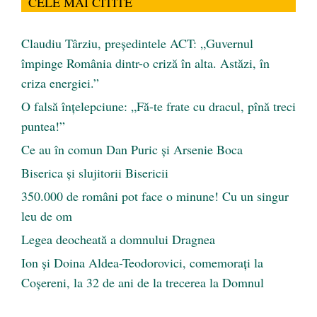
CELE MAI CITITE
Claudiu Târziu, președintele ACT: „Guvernul
împinge România dintr-o criză în alta. Astăzi, în
criza energiei.”
O falsă înțelepciune: „Fă-te frate cu dracul, pînă treci
puntea!”
Ce au în comun Dan Puric şi Arsenie Boca
Biserica și slujitorii Bisericii
350.000 de români pot face o minune! Cu un singur
leu de om
Legea deocheată a domnului Dragnea
Ion și Doina Aldea-Teodorovici, comemorați la
Coșereni, la 32 de ani de la trecerea la Domnul