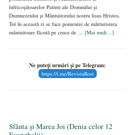
înfricoşătoarelor Patimi ale Domnului şi
Dumnezeului şi Mântuitorului nostru lisus Hristos.
Tot în această zi se face pomenire de mărturisirea
mântuitoare făcută pe cruce de …
[Mai mult…]
Ne puteți urmări și pe Telegram:
https://t.me/RevistaRost
Sfânta și Marea Joi (Denia celor 12
Evanghelii)