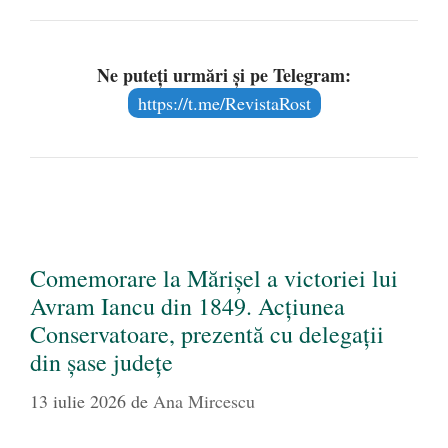
Ne puteți urmări și pe Telegram:
https://t.me/RevistaRost
Comemorare la Mărișel a victoriei lui
Avram Iancu din 1849. Acțiunea
Conservatoare, prezentă cu delegații
din șase județe
13 iulie 2026
de
Ana Mircescu