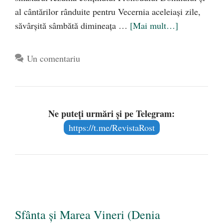
al cântărilor rânduite pentru Vecernia aceleiași zile,
săvârșită sâmbătă dimineața …
[Mai mult…]
Un comentariu
Ne puteți urmări și pe Telegram:
https://t.me/RevistaRost
Sfânta și Marea Vineri (Denia