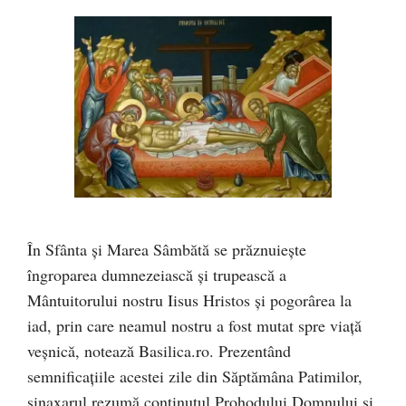
În Sfânta și Marea Sâmbătă se prăznuiește
îngroparea dumnezeiască și trupească a
Mântuitorului nostru Iisus Hristos și pogorârea la
iad, prin care neamul nostru a fost mutat spre viață
veșnică, notează Basilica.ro. Prezentând
semnificațiile acestei zile din Săptămâna Patimilor,
sinaxarul rezumă conținutul Prohodului Domnului și