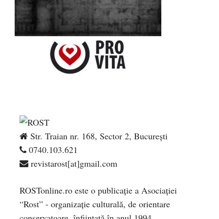
Str. Traian nr. 168, Sector 2, București
0740.103.621
revistarost[at]gmail.com
ROSTonline.ro este o publicaţie a Asociaţiei
“Rost” - organizaţie culturală, de orientare
conservatoare, înfiinţată în anul 1994.