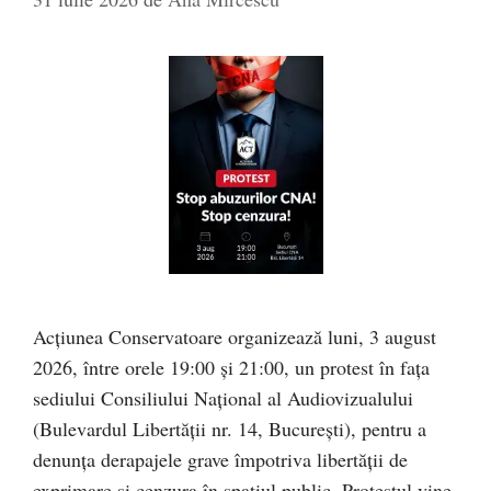
Acțiunea Conservatoare organizează luni, 3 august
2026, între orele 19:00 și 21:00, un protest în fața
sediului Consiliului Național al Audiovizualului
(Bulevardul Libertății nr. 14, București), pentru a
denunța derapajele grave împotriva libertății de
exprimare și cenzura în spațiul public. Protestul vine