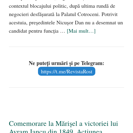
contextul blocajului politic, după ultima rundă de
negocieri desfășurată la Palatul Cotroceni. Potrivit
acestuia, președintele Nicușor Dan nu a desemnat un
candidat pentru funcția …
[Mai mult…]
Ne puteți urmări și pe Telegram:
https://t.me/RevistaRost
Comemorare la Mărișel a victoriei lui
Avram Iancu din 1849. Acțiunea