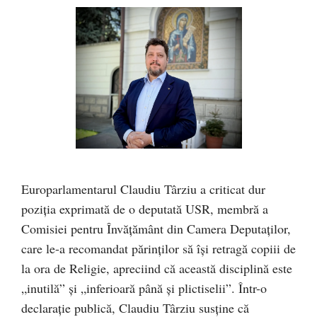
Europarlamentarul Claudiu Târziu a criticat dur
poziția exprimată de o deputată USR, membră a
Comisiei pentru Învățământ din Camera Deputaților,
care le-a recomandat părinților să își retragă copiii de
la ora de Religie, apreciind că această disciplină este
„inutilă” și „inferioară până și plictiselii”. Într-o
declarație publică, Claudiu Târziu susține că