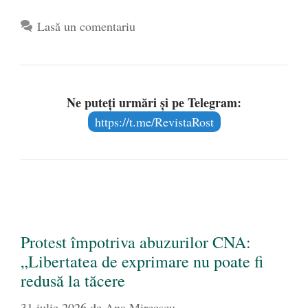
Lasă un comentariu
Ne puteți urmări și pe Telegram:
https://t.me/RevistaRost
Protest împotriva abuzurilor CNA:
„Libertatea de exprimare nu poate fi
redusă la tăcere
31 iulie 2026
de
Ana Mircescu