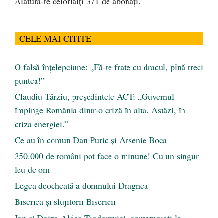
Alătură-te celorlalți 371 de abonați.
CELE MAI CITITE
O falsă înțelepciune: „Fă-te frate cu dracul, pînă treci
puntea!”
Claudiu Târziu, președintele ACT: „Guvernul
împinge România dintr-o criză în alta. Astăzi, în
criza energiei.”
Ce au în comun Dan Puric şi Arsenie Boca
350.000 de români pot face o minune! Cu un singur
leu de om
Legea deocheată a domnului Dragnea
Biserica și slujitorii Bisericii
Ion și Doina Aldea-Teodorovici, comemorați la