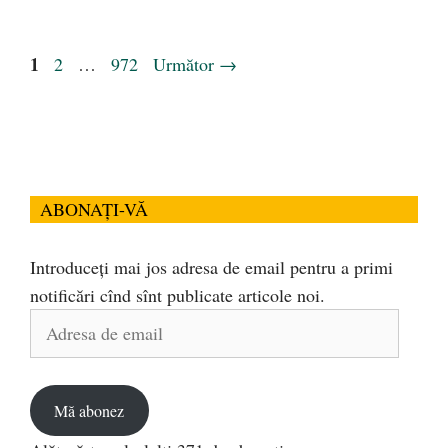
Pagina
1
Pagina
Pagina
2
…
972
Următor
→
ABONAȚI-VĂ
Introduceți mai jos adresa de email pentru a primi
notificări cînd sînt publicate articole noi.
Adresa
de
email
Mă abonez