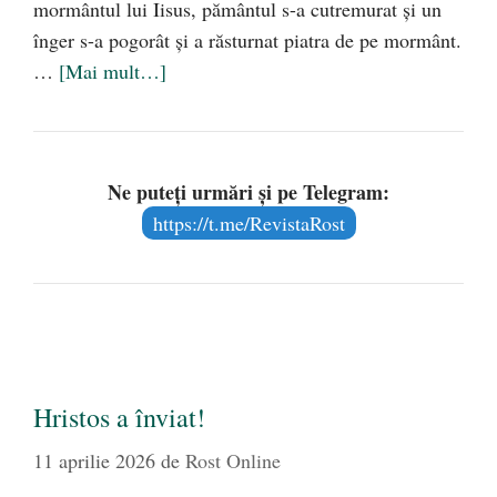
mormântul lui Iisus, pământul s-a cutremurat și un
înger s-a pogorât și a răsturnat piatra de pe mormânt.
…
[Mai mult…]
Ne puteți urmări și pe Telegram:
https://t.me/RevistaRost
Hristos a înviat!
11 aprilie 2026
de
Rost Online