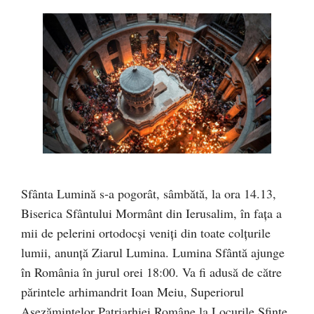
Sfânta Lumină s‑a pogorât, sâmbătă, la ora 14.13,
Biserica Sfântului Mormânt din Ierusalim, în fața a
mii de pelerini ortodocși veniți din toate colțurile
lumii, anunță Ziarul Lumina. Lumina Sfântă ajunge
în România în jurul orei 18:00. Va fi adusă de către
părintele arhimandrit Ioan Meiu, Superiorul
Așezămintelor Patriarhiei Române la Locurile Sfinte,