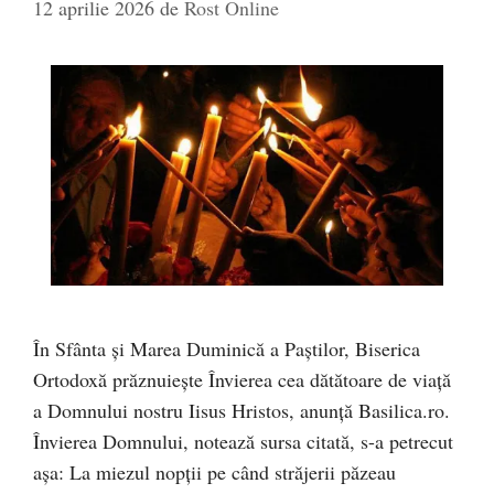
12 aprilie 2026
de
Rost Online
În Sfânta și Marea Duminică a Paștilor, Biserica
Ortodoxă prăznuiește Învierea cea dătătoare de viață
a Domnului nostru Iisus Hristos, anunță Basilica.ro.
Învierea Domnului, notează sursa citată, s-a petrecut
așa: La miezul nopții pe când străjerii păzeau