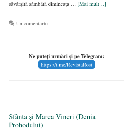
săvârșită sâmbătă dimineața …
[Mai mult…]
Un comentariu
Ne puteți urmări și pe Telegram:
https://t.me/RevistaRost
Sfânta și Marea Vineri (Denia
Prohodului)