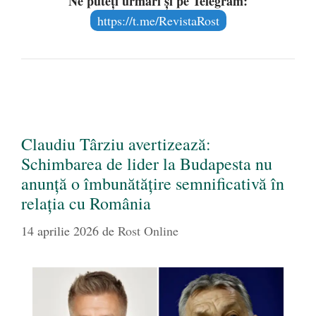
Ne puteți urmări și pe Telegram:
https://t.me/RevistaRost
Claudiu Târziu avertizează:
Schimbarea de lider la Budapesta nu
anunță o îmbunătățire semnificativă în
relația cu România
14 aprilie 2026
de
Rost Online