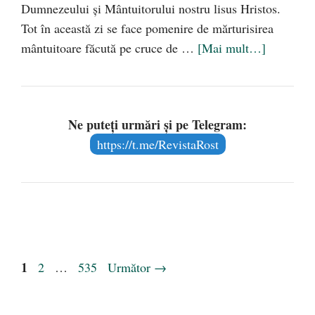
Dumnezeului şi Mântuitorului nostru lisus Hristos.
Tot în această zi se face pomenire de mărturisirea
mântuitoare făcută pe cruce de …
[Mai mult…]
Ne puteți urmări și pe Telegram:
https://t.me/RevistaRost
Pagina
1
Pagina
Pagina
2
…
535
Următor
→