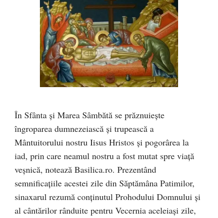
În Sfânta și Marea Sâmbătă se prăznuiește
îngroparea dumnezeiască și trupească a
Mântuitorului nostru Iisus Hristos și pogorârea la
iad, prin care neamul nostru a fost mutat spre viață
veșnică, notează Basilica.ro. Prezentând
semnificațiile acestei zile din Săptămâna Patimilor,
sinaxarul rezumă conținutul Prohodului Domnului și
al cântărilor rânduite pentru Vecernia aceleiași zile,