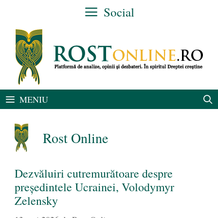
Sari
Social
la
conținut
MENIU
Rost Online
Dezvăluiri cutremurătoare despre
președintele Ucrainei, Volodymyr
Zelensky