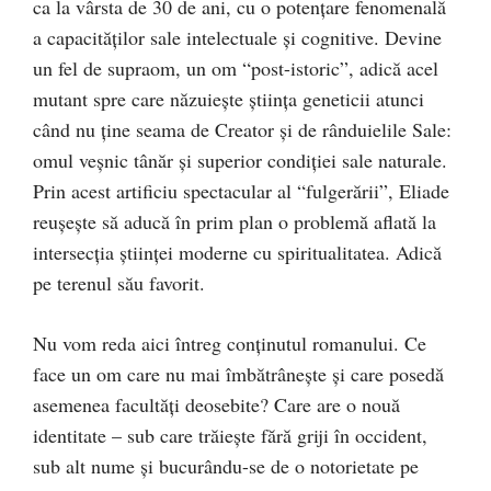
ca la vârsta de 30 de ani, cu o potenţare fenomenală
a capacităţilor sale intelectuale şi cognitive. Devine
un fel de supraom, un om “post-istoric”, adică acel
mutant spre care năzuieşte ştiinţa geneticii atunci
când nu ţine seama de Creator şi de rânduielile Sale:
omul veşnic tânăr şi superior condiţiei sale naturale.
Prin acest artificiu spectacular al “fulgerării”, Eliade
reuşeşte să aducă în prim plan o problemă aflată la
intersecţia ştiinţei moderne cu spiritualitatea. Adică
pe terenul său favorit.
Nu vom reda aici întreg conţinutul romanului. Ce
face un om care nu mai îmbătrâneşte şi care posedă
asemenea facultăţi deosebite? Care are o nouă
identitate – sub care trăieşte fără griji în occident,
sub alt nume şi bucurându-se de o notorietate pe