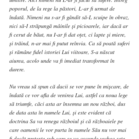
poporul, de la rege la păstori, L-ar fi urmat de
îndată. Nimeni nu s-ar fi gândit să-L scuipe în obraz,
nici să-I străpungă mâinile şi picioarele, iar dacă ar
fi cerut de băut, nu I-ar fi dat oţet, ci lapte şi miere,
şi trăind, n-ar mai fi putut reînvia. Ca să poată suferi
şi rămâne fidel istoriei Lui viitoare, S-a născut
aiurea, acolo unde va fi imediat transformat în
durere.
Nu vreau să spun că dacii se vor pune în mişcare, de
îndată ce vor afla de venirea Lui, astfel ca noua lege
să triumfe, căci asta ar însemna un nou război, dus
de data asta în numele Lui, şi este evident că
doctrina Sa va renega războiul şi că războaiele pe
care oamenii le vor purta în numele Său nu vor mai
fi decât pretexte sub care se va ascunde vechea sete