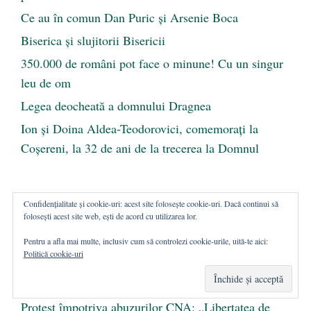
Ce au în comun Dan Puric şi Arsenie Boca
Biserica și slujitorii Bisericii
350.000 de români pot face o minune! Cu un singur
leu de om
Legea deocheată a domnului Dragnea
Ion și Doina Aldea-Teodorovici, comemorați la
Coșereni, la 32 de ani de la trecerea la Domnul
ULTIMA REPRIZĂ
Confidențialitate și cookie-uri: acest site folosește cookie-uri. Dacă continui să
folosești acest site web, ești de acord cu utilizarea lor.
Pentru a afla mai multe, inclusiv cum să controlezi cookie-urile, uită-te aici:
Claudiu Târziu, președintele ACT: „Guvernul
Politică cookie-uri
împinge România dintr-o criză în alta. Astăzi, în
criza energiei.”
Protest împotriva abuzurilor CNA: „Libertatea de