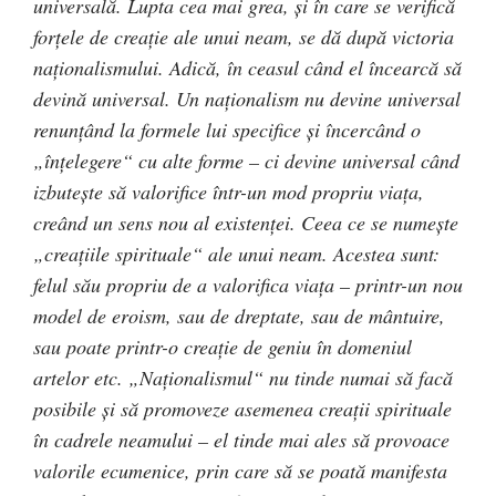
universală. Lupta cea mai grea, şi în care se verifică
forţele de creaţie ale unui neam, se dă după victoria
naţionalismului. Adică, în ceasul când el încearcă să
devină universal. Un naţionalism nu devine universal
renunţând la formele lui specifice şi încercând o
„înţelegere“ cu alte forme – ci devine universal când
izbuteşte să valorifice într-un mod propriu viaţa,
creând un sens nou al existenţei. Ceea ce se numeşte
„creaţiile spirituale“ ale unui neam. Acestea sunt:
felul său propriu de a valorifica viaţa – printr-un nou
model de eroism, sau de dreptate, sau de mântuire,
sau poate printr-o creaţie de geniu în domeniul
artelor etc. „Naţionalismul“ nu tinde numai să facă
posibile şi să promoveze asemenea creaţii spirituale
în cadrele neamului – el tinde mai ales să provoace
valorile ecumenice, prin care să se poată manifesta