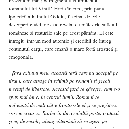
Prezentăm mai jos fragmentul culminant al
romanului lui Vintilă Horia în care, prin pana
ipotetică a latinului Ovidiu, fascinat de cele
descoperite aici, ne este revelat cu măiestrie sufletul
românesc şi rosturile sale pe acest pământ. El este
întregit într-un mod autentic şi credibil de întreg
conţinutul cărţii, care emană o mare forţă artistică şi
emoţională.
“Ţara exilului meu, această ţară care nu acceptă pe
tirani, care atrage în schimb pe romanii şi grecii
însetaţi de libertate. Această ţară se găseşte, cum s-o
spun mai bine, în centrul lumii. Romanii se
îndreaptă de mult către frontierele ei şi se pregătesc
s-o cucerească. Barbarii, din cealaltă parte, o atacă
şi ei, de secole, ajung câteodată să se aşeze pe