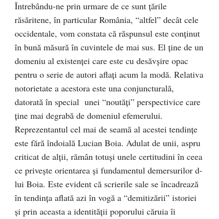
Întrebându-ne prin urmare de ce sunt ţările
răsăritene, în particular România, “altfel” decât cele
occidentale, vom constata că răspunsul este conţinut
în bună măsură în cuvintele de mai sus. El ţine de un
domeniu al existenţei care este cu desăvşire opac
pentru o serie de autori aflaţi acum la modă. Relativa
notorietate a acestora este una conjuncturală,
datorată în special unei “noutăţi” perspectivice care
ţine mai degrabă de domeniul efemerului.
Reprezentantul cel mai de seamă al acestei tendinţe
este fără îndoială Lucian Boia. Adulat de unii, aspru
criticat de alţii, rămân totuşi unele certitudini în ceea
ce priveşte orientarea şi fundamentul demersurilor d-
lui Boia. Este evident că scrierile sale se încadrează
în tendinţa aflată azi în vogă a “demitizării” istoriei
şi prin aceasta a identităţii poporului căruia îi