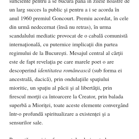
suficiente pentru a se bucura până în zilele noastre de
un larg succes la public şi pentru a i se acorda în
anul 1960 premiul Goncourt. Premiu acordat, în cele
din urmă nedecernat (însă nu retras), în urma
scandalului mediatic provocat de o cabală comunistă
internaţională, cu puternice implicaţii din partea
regimului de la Bucureşti. Mesajul central al cărţii
este de fapt revelaţia pe care marele poet o are
descoperind
identitatea românească
(sub forma ei
ancestrală, dacică), prin ondulaţiile spaţiului
mioritic, un spaţiu al păcii şi al libertăţii, prin
firescul morţii ca întoarcere la Creator, prin balada
superbă a Mioriţei, toate aceste elemente convergând
într-o profundă spiritualizare a existenţei şi a
sensurilor sale.