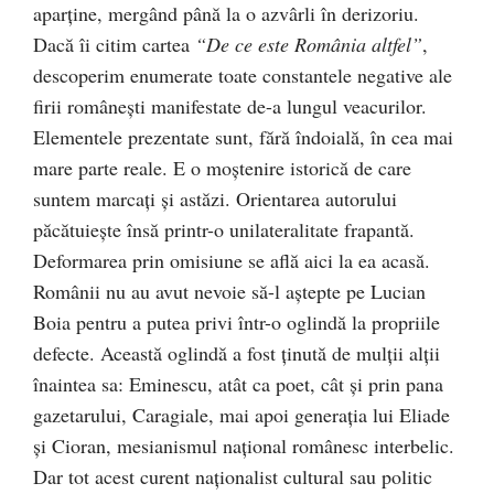
aparţine, mergând până la o azvârli în derizoriu.
Dacă îi citim cartea
“De ce este România altfel”
,
descoperim enumerate toate constantele negative ale
firii româneşti manifestate de-a lungul veacurilor.
Elementele prezentate sunt, fără îndoială, în cea mai
mare parte reale. E o moştenire istorică de care
suntem marcaţi şi astăzi. Orientarea autorului
păcătuieşte însă printr-o unilateralitate frapantă.
Deformarea prin omisiune se află aici la ea acasă.
Românii nu au avut nevoie să-l aştepte pe Lucian
Boia pentru a putea privi într-o oglindă la propriile
defecte. Această oglindă a fost ţinută de mulţii alţii
înaintea sa: Eminescu, atât ca poet, cât şi prin pana
gazetarului, Caragiale, mai apoi generaţia lui Eliade
şi Cioran, mesianismul naţional românesc interbelic.
Dar tot acest curent naţionalist cultural sau politic