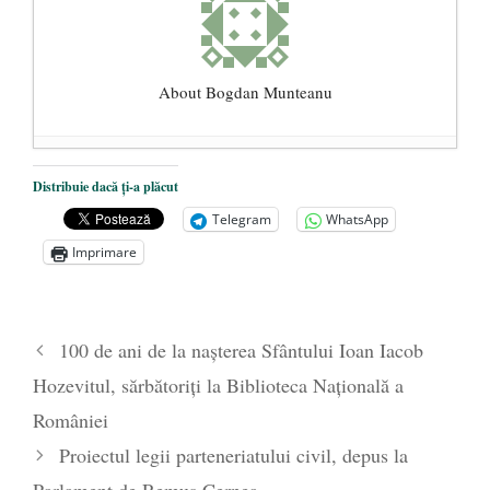
About Bogdan Munteanu
Paralele: ateul şi rugăciunea
- 18
Distribuie dacă ți-a plăcut
octombrie 2020
Telegram
WhatsApp
Semne ale vremurilor sau actualitatea
Imprimare
dialogurilor lui Soloviov
- 19 septembrie
2020
Dinamica creşterii numărului de cazuri
100 de ani de la naşterea Sfântului Ioan Iacob
COVID-19 – analiză şi explicaţii
- 16 iulie
Hozevitul, sărbătoriţi la Biblioteca Naţională a
2020
României
Proiectul legii parteneriatului civil, depus la