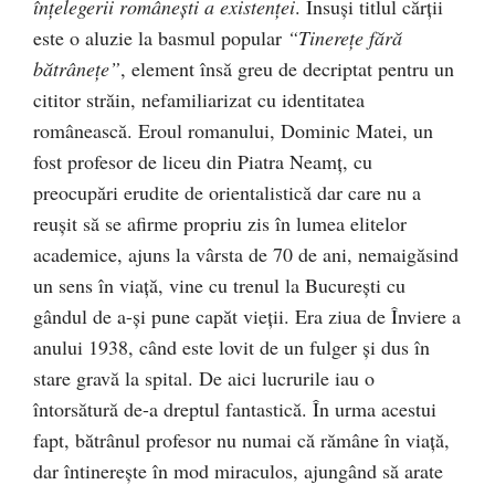
înţelegerii româneşti a existenţei
. Însuşi titlul cărţii
este o aluzie la basmul popular
“Tinereţe fără
bătrâneţe”
, element însă greu de decriptat pentru un
cititor străin, nefamiliarizat cu identitatea
românească. Eroul romanului, Dominic Matei, un
fost profesor de liceu din Piatra Neamţ, cu
preocupări erudite de orientalistică dar care nu a
reuşit să se afirme propriu zis în lumea elitelor
academice, ajuns la vârsta de 70 de ani, nemaigăsind
un sens în viaţă, vine cu trenul la Bucureşti cu
gândul de a-şi pune capăt vieţii. Era ziua de Înviere a
anului 1938, când este lovit de un fulger şi dus în
stare gravă la spital. De aici lucrurile iau o
întorsătură de-a dreptul fantastică. În urma acestui
fapt, bătrânul profesor nu numai că rămâne în viaţă,
dar întinereşte în mod miraculos, ajungând să arate