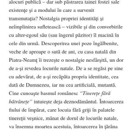
alocuri publică – dar sub păstrarea tainei fostei sale
existenţe şi a modului în care a survenit
transmutaţia? Nostalgia propriei identităţi şi
neîmplinirea sufletească – vizibile şi din convorbirile
cu alter-egoul său (sau îngerul păzitor) îl macină în
cele din urmă. Descoperirea unei poze îngălbenite,
veche de aproape o sută de ani, cu casa natală din
Piatra-Neamţ îi trezeşte o nostalgie nesfârşită, un dor
de a-şi revedea locurile natale. De a se regăsi pe sine
cu adevărat, de a-şi recăpăta propria identitate, cea
dată de Dumnezeu, iar nu cea artificială, mutantă.
Cine cunoaşte basmul românesc
“Tinereţe fără
bătrâneţe”
intuieşte deja deznodământul. Întoarcerea
fiului de împărat, care locuia fără griji în palatele
tinereţii veşnice, mânat de dorul de locurile natale,
va însemna moartea acestuia, întoarcerea în ţărâna