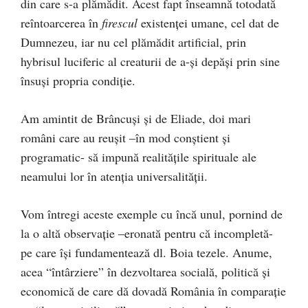
din care s-a plămădit. Acest fapt înseamnă totodată
reîntoarcerea în
firescul
existenţei umane, cel dat de
Dumnezeu, iar nu cel plămădit artificial, prin
hybrisul luciferic al creaturii de a-şi depăşi prin sine
însuşi propria condiţie.
Am amintit de Brâncuşi şi de Eliade, doi mari
români care au reuşit –în mod conştient şi
programatic- să impună realităţile spirituale ale
neamului lor în atenţia universalităţii.
Vom întregi aceste exemple cu încă unul, pornind de
la o altă observaţie –eronată pentru că incompletă-
pe care îşi fundamentează dl. Boia tezele. Anume,
acea “întârziere” în dezvoltarea socială, politică şi
economică de care dă dovadă România în comparaţie