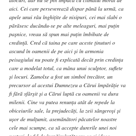
alocuri, dar nu se pot împăca cu climatul moral de
aici. Cei care perseverează dispar până la urmă, ca
apele unui râu înghiţite de nisipuri, cei mai slabi o
părăsesc ducându-se pe alte meleaguri, mai puţin
paşnice, vreau să spun mai puţin îmbibate de
credinţă. Cred că taina pe care aceste ţinuturi o
ascund în oamenii de pe aici şi în armonia
peisagiului nu poate fi explicată decât prin credinţa
care a modelat totul, ca mâna unui sculptor, suflete
şi locuri. Zamolxe a fost un simbol trecător, un
precursor al acestui Dumnezeu a Cărui împărăţie va
fi fără sfârşit şi a Cărui luptă cu oamenii va dura
milenii. Cine va putea renunţa atât de repede la
obiceiurile sale, la prejudecăţi, la zeii sângeroşi şi
uşor de mulţumit, asemănători păcatelor noastre
cele mai scumpe, ca să accepte durerile unei noi