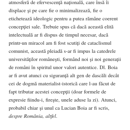
atmosferă de efervescenţă naţională, care însă îi
displace şi pe care fie o minimalizează, fie o
etichetează ideologic pentru a putea rămâne coerent
concepţiei sale. Trebuie spus că dacă această elită
intelectuală ar fi dispus de timpul necesar, dacă
printr-un miracol am fi fost scutiţi de cataclismul
comunist, această pleiadă s-ar fi impus la catedrele
universităţilor româneşti, formând noi şi noi generaţii
de români în spiritul unor valori autentice. Dl. Boia
ar fi avut atunci cu siguranţă alt gen de dascăli decât
cei de dogmă materialist-istorică care l-au făcut de
fapt tributar acestei concepţii (doar formele de
expresie fiindu-i, fireşte, unele aduse la zi). Atunci,
probabil chiar şi unul ca Lucian Boia ar fi scris,
despre România, altfel
.