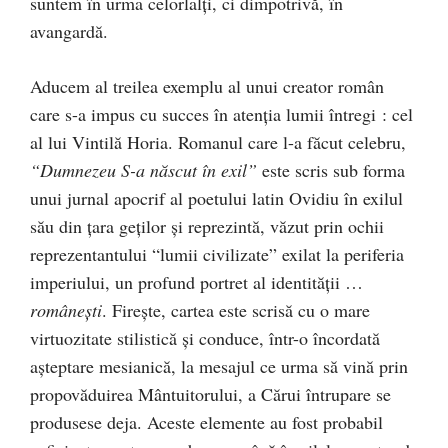
suntem în urma celorlalţi, ci dimpotrivă, în
avangardă.
Aducem al treilea exemplu al unui creator român
care s-a impus cu succes în atenţia lumii întregi : cel
al lui Vintilă Horia. Romanul care l-a făcut celebru,
“Dumnezeu S-a născut în exil”
este scris sub forma
unui jurnal apocrif al poetului latin Ovidiu în exilul
său din ţara geţilor şi reprezintă, văzut prin ochii
reprezentantului “lumii civilizate” exilat la periferia
imperiului, un profund portret al identităţii …
româneşti
. Fireşte, cartea este scrisă cu o mare
virtuozitate stilistică şi conduce, într-o încordată
aşteptare mesianică, la mesajul ce urma să vină prin
propovăduirea Mântuitorului, a Cărui întrupare se
produsese deja. Aceste elemente au fost probabil