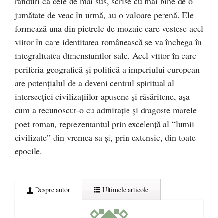
rânduri ca cele de mai sus, scrise cu mai bine de o
jumătate de veac în urmă, au o valoare perenă. Ele
formează una din pietrele de mozaic care vestesc acel
viitor în care identitatea românească se va închega în
integralitatea dimensiunilor sale. Acel viitor în care
periferia geografică şi politică a imperiului european
are potenţialul de a deveni centrul spiritual al
intersecţiei civilizaţiilor apusene şi răsăritene, aşa
cum a recunoscut-o cu admiraţie şi dragoste marele
poet roman, reprezentantul prin excelenţă al “lumii
civilizate” din vremea sa şi, prin extensie, din toate
epocile.
Despre autor
Ultimele articole