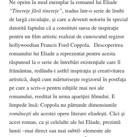
Ne oprim în mod exemplar la romanul lui Eliade
“Tinereţe fără tinereţe”
, tradus într-o serie de limbi
de largă circulaţie, şi care a devenit notoriu în special
datorită faptului că a constituit sursa de inspiraţie
pentru un film artistic realizat de cunoscutul regizor
hollywoodian Francis Ford Coppola. Descoperirea
romanului lui Eliade a reprezentat pentru acesta
răspunsul la o serie de întrebări existenţiale care îl
frământau, redându-i astfel inspiraţia şi creativitatea
artistică, după cum mărturiseşte regizorul în postfaţa
pe care a scris-o pentru ediţiile mai noi ale
romanului, reeditat în urma apariţiei filmului. E
limpede însă: Coppola nu pătrunde dimensiunile
româneşti
ale acestei opere literare eliadeşti. Căci şi
acest roman, ca şi celelalte ale lui Eliade, prezintă
lumii –mai direct sau mai subtil- elemente ale