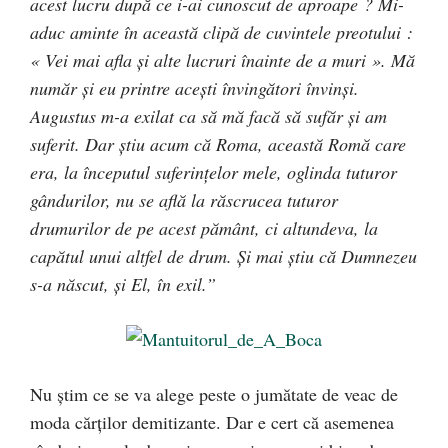
acest lucru după ce i-ai cunoscut de aproape ?
Mi-
aduc aminte în această clipă de cuvintele preotului :
« Vei mai afla şi alte lucruri înainte de a muri ». Mă
număr şi eu printre aceşti învingători învinşi.
Augustus m-a exilat ca să mă facă să sufăr şi am
suferit. Dar ştiu acum că Roma, această Romă care
era, la începutul suferinţelor mele, oglinda tuturor
gândurilor, nu se află la răscrucea tuturor
drumurilor de pe acest pământ, ci altundeva, la
capătul unui altfel de drum. Şi mai ştiu că Dumnezeu
s-a născut, şi El, în exil.”
Nu ştim ce se va alege peste o jumătate de veac de
moda cărţilor demitizante. Dar e cert că asemenea