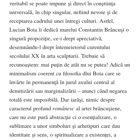
veritabil se poate impune şi direct în conştiinţa
universală, în chip singular, nefiind nevoie şi de
receptarea cadrului unei întregi culturi. Astfel,
Lucian Boia îi dedică marelui Constantin Brâncuşi o
singură propoziţie, ce-i drept apreciativă,
desemnându-l drept întemeietorul curentului
secolului XX în arta sculpturii. Trebuie să
recunoaştem: mai puţin de atât nu se putea! Adică un
minimalism coerent cu filosofia dlui Boia care se
învârte în permanenţă în jurul axului central al
demitizării sau marginalizării – atunci când negarea
totală este imposibilă. Dar iarăşi, nimic despre
caracterul profund
românesc
al artei brâncuşiene,
care nu este pură abstracţie ci o esenţializare, o
sublimare a unor simboluri şi arhetipuri care dau
identitate şi sens, o spiritualizare a existenţei, a