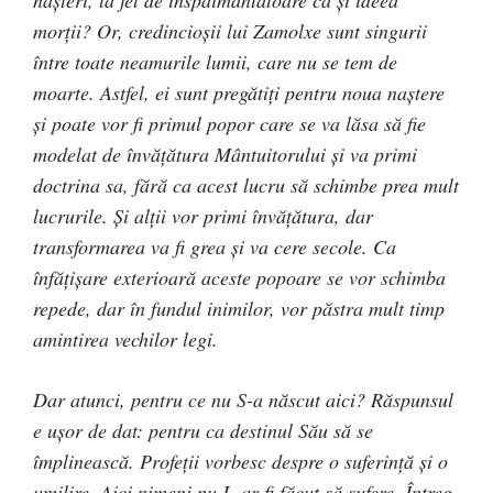
naşteri, la fel de înspăimântătoare ca şi ideea
morţii? Or, credincioşii lui Zamolxe sunt singurii
între toate neamurile lumii, care nu se tem de
moarte. Astfel, ei sunt pregătiţi pentru noua naştere
şi poate vor fi primul popor care se va lăsa să fie
modelat de învăţătura Mântuitorului şi va primi
doctrina sa, fără ca acest lucru să schimbe prea mult
lucrurile. Şi alţii vor primi învăţătura, dar
transformarea va fi grea şi va cere secole. Ca
înfăţişare exterioară aceste popoare se vor schimba
repede, dar în fundul inimilor, vor păstra mult timp
amintirea vechilor legi.
Dar atunci, pentru ce nu S-a născut aici? Răspunsul
e uşor de dat: pentru ca destinul Său să se
împlinească. Profeţii vorbesc despre o suferinţă şi o
umilire. Aici nimeni nu L-ar fi făcut să sufere. Întreg