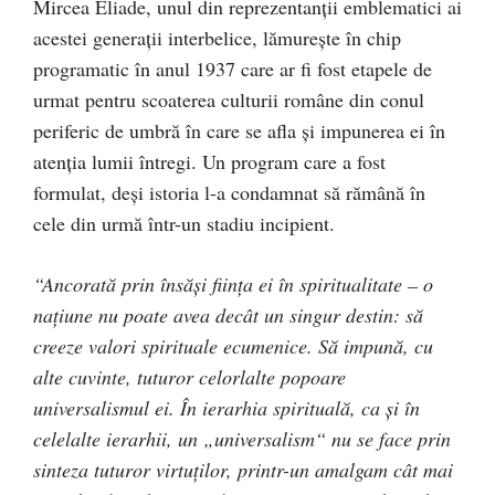
Mircea Eliade, unul din reprezentanţii emblematici ai
acestei generaţii interbelice, lămureşte în chip
programatic în anul 1937 care ar fi fost etapele de
urmat pentru scoaterea culturii române din conul
periferic de umbră în care se afla şi impunerea ei în
atenţia lumii întregi. Un program care a fost
formulat, deşi istoria l-a condamnat să rămână în
cele din urmă într-un stadiu incipient.
“Ancorată prin însăşi fiinţa ei în spiritualitate – o
naţiune nu poate avea decât un singur destin: să
creeze valori spirituale ecumenice. Să impună, cu
alte cuvinte, tuturor celorlalte popoare
universalismul ei. În ierarhia spirituală, ca şi în
celelalte ierarhii, un „universalism“ nu se face prin
sinteza tuturor virtuţilor, printr-un amalgam cât mai