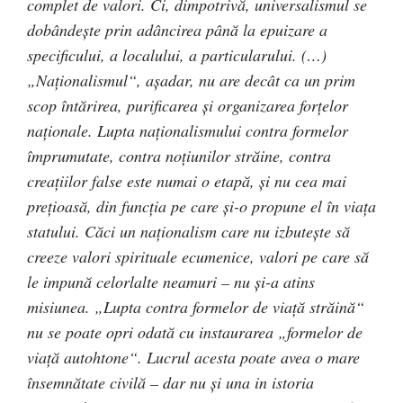
complet de valori. Ci, dimpotrivă, universalismul se
dobândeşte prin adâncirea până la epuizare a
specificului, a localului, a particularului. (…)
„Naţionalismul“, aşadar, nu are decât ca un prim
scop întărirea, purificarea şi organizarea forţelor
naţionale. Lupta naţionalismului contra formelor
împrumutate, contra noţiunilor străine, contra
creaţiilor false este numai o etapă, şi nu cea mai
preţioasă, din funcţia pe care şi-o propune el în viaţa
statului. Căci un naţionalism care nu izbuteşte să
creeze valori spirituale ecumenice, valori pe care să
le impună celorlalte neamuri – nu şi-a atins
misiunea. „Lupta contra formelor de viaţă străină“
nu se poate opri odată cu instaurarea „formelor de
viaţă autohtone“. Lucrul acesta poate avea o mare
însemnătate civilă – dar nu şi una in istoria