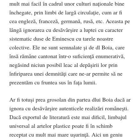
mult mai facil în cadrul unor culturi naţionale bine
închegate, prin limbi de largă circulaţie, cum ar fi
cea engleză, franceză, germană, rusă, etc. Aceasta pe
lângă ignorarea cu desăvârşire a luptei cu caracter
sistematic duse de Eminescu cu tarele noastre
colective. Ele ne sunt semnalate şi de dl Boia, care
însă rămâne cantonat într-o suficienţă enumerativă,
negăsind niciun posibil leac al depăşirii lor prin
înfiriparea unei demnităţi care ne-ar permite să ne
prezentăm cu fruntea sus în faţa lumii.
Ar fi totuşi prea grosolan din partea dlui Boia dacă ar
ignora cu desăvârşire autenticele realizări româneşti.
Dacă exportul de literatură este mai dificil, limbajul
universal al artelor plastice poate fi în schimb
receptat cu mult mai mare uşurinţă. Aici un geniu