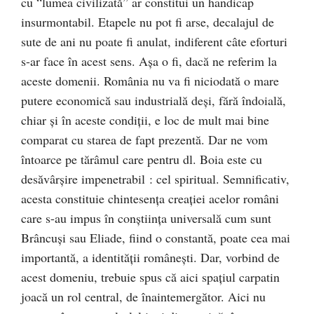
cu “lumea civilizată” ar constitui un handicap
insurmontabil. Etapele nu pot fi arse, decalajul de
sute de ani nu poate fi anulat, indiferent câte eforturi
s-ar face în acest sens. Aşa o fi, dacă ne referim la
aceste domenii. România nu va fi niciodată o mare
putere economică sau industrială deşi, fără îndoială,
chiar şi în aceste condiţii, e loc de mult mai bine
comparat cu starea de fapt prezentă. Dar ne vom
întoarce pe tărâmul care pentru dl. Boia este cu
desăvârşire impenetrabil : cel spiritual. Semnificativ,
acesta constituie chintesenţa creaţiei acelor români
care s-au impus în conştiinţa universală cum sunt
Brâncuşi sau Eliade, fiind o constantă, poate cea mai
importantă, a identităţii româneşti. Dar, vorbind de
acest domeniu, trebuie spus că aici spaţiul carpatin
joacă un rol central, de înaintemergător. Aici nu