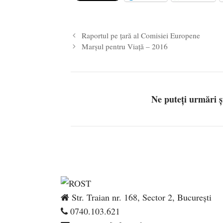
Pe zi ce trece mă conving că mass 
Raportul pe țară al Comisiei Europene
Marșul pentru Viață – 2016
Ne puteți urmări 
Str. Traian nr. 168, Sector 2, București
0740.103.621