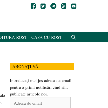
DITURA ROST
CASA CU ROST
ABONAȚI-VĂ
Introduceți mai jos adresa de email
pentru a primi notificări cînd sînt
publicate articole noi.
ala
Adresa
,
de