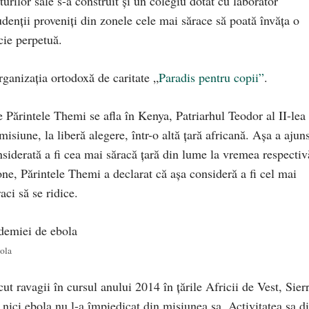
rilor sale s-a construit și un colegiu dotat cu laborator
udenții proveniți din zonele cele mai sărace să poată învăța o
cie perpetuă.
organizația ortodoxă de caritate „
Paradis pentru copii”
.
 Părintele Themi se afla în Kenya, Patriarhul Teodor al II-lea 
isiune, la liberă alegere, într-o altă țară africană. Așa a ajun
siderată a fi cea mai săracă țară din lume la vremea respectiv
one, Părintele Themi a declarat că așa consideră a fi cel mai
aci să se ridice.
ola
ut ravagii în cursul anului 2014 în țările Africii de Vest, Sier
 nici ebola nu l-a împiedicat din misiunea sa. Activitatea sa d