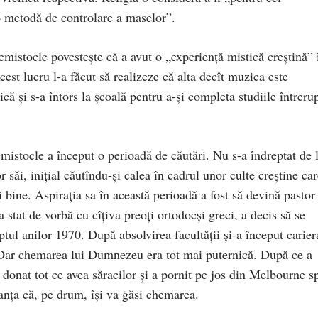
 o metodă de controlare a maselor”.
emistocle povestește că a avut o „experiență mistică creștină” 
cest lucru l-a făcut să realizeze că alta decît muzica este
ă și s-a întors la școală pentru a-și completa studiile întreru
mistocle a început o perioadă de căutări. Nu s-a îndreptat de 
 săi, inițial căutîndu-și calea în cadrul unor culte creștine car
i bine. Aspirația sa în această perioadă a fost să devină pastor
 stat de vorbă cu cîțiva preoți ortodocși greci, a decis să se
ptul anilor 1970. După absolvirea facultății și-a început carier
. Dar chemarea lui Dumnezeu era tot mai puternică. După ce a
i donat tot ce avea săracilor și a pornit pe jos din Melbourne s
anța că, pe drum, își va găsi chemarea.