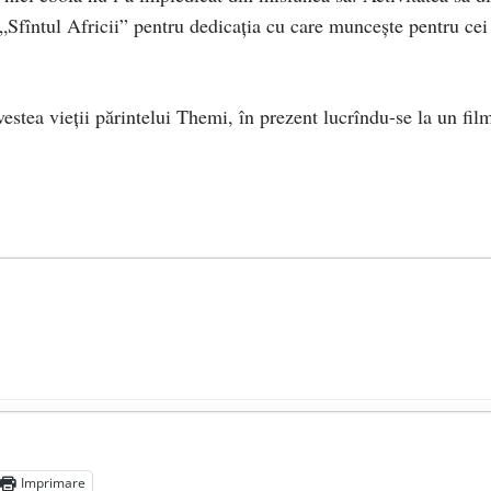
 „Sfîntul Africii” pentru dedicația cu care muncește pentru cei
tea vieții părintelui Themi, în prezent lucrîndu-se la un fil
ocul în unitățile de învățământ
- 17 iunie 2020
adicale
- 2 iunie 2020
Imprimare