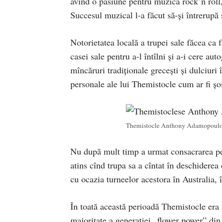
avînd o pasiune pentru muzica rock’n roll,
Succesul muzical l-a făcut să-și întrerupă 
Notorietatea locală a trupei sale făcea ca f
casei sale pentru a-l întîlni și a-i cere a
mîncăruri tradiționale grecești și dulciuri
personale ale lui Themistocle cum ar fi șos
Themistocle Anthony Adamopoulo î
Nu după mult timp a urmat consacrarea pe 
atins cînd trupa sa a cîntat în deschiderea
cu ocazia turneelor acestora în Australia, 
În toată această perioadă Themistocle era 
majoritate a generației „flower power” din