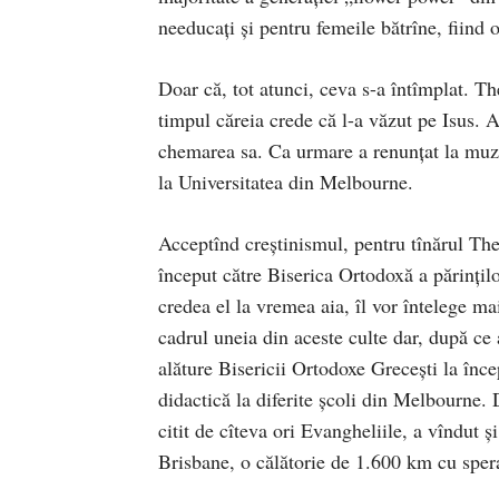
needucați și pentru femeile bătrîne, fiind
Doar că, tot atunci, ceva s-a întîmplat. Th
timpul căreia crede că l-a văzut pe Isus. A
chemarea sa. Ca urmare a renunțat la muzic
la Universitatea din Melbourne.
Acceptînd creștinismul, pentru tînărul The
început către Biserica Ortodoxă a părinților
credea el la vremea aia, îl vor întelege ma
cadrul uneia din aceste culte dar, după ce a
alăture Bisericii Ortodoxe Grecești la înce
didactică la diferite școli din Melbourne
citit de cîteva ori Evangheliile, a vîndut ș
Brisbane, o călătorie de 1.600 km cu sper