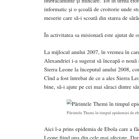
imbrăcăminte și mîncare. Tot în urma efortu
informatic și o școală de croitorie unde st
meserie care să-i scoată din starea de sără
În activitatea sa misionară este ajutat de 
La mijlocul anului 2007, în vremea în care
Alexandriei i-a sugerat să înceapă o nouă m
Sierra Leone la începutul anului 2008, con
Cînd a fost întrebat de ce a ales Sierra Le
bine, să-i ajute pe cei mai săraci dintre săr
Părintele Themi în timpul epidemiei de eb
Aici l-a prins epidemia de Ebola care a făc
Leone fiind una din cele mai afectate. Dar