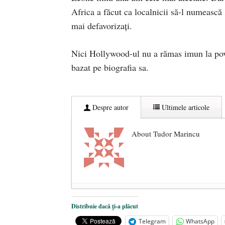
Africa a făcut ca localnicii să-l numească
mai defavorizați.
Nici Hollywood-ul nu a rămas imun la poves
bazat pe biografia sa.
Despre autor
Ultimele articole
About Tudor Marincu
De ce propaganda LGBT nu-și are l
Distribuie dacă ți-a plăcut
Anarhia din SUA e opera stângii r
Telegram
WhatsApp