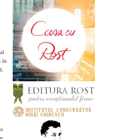
al
s în
ă.
ra
in