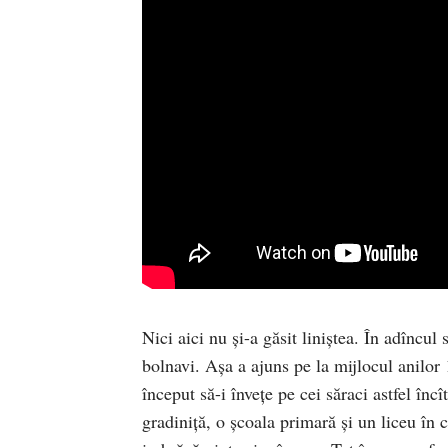
Nici aici nu și-a găsit liniștea. În adîncul 
bolnavi. Așa a ajuns pe la mijlocul anilor 
început să-i învețe pe cei săraci astfel încî
gradiniță, o școala primară și un liceu în 