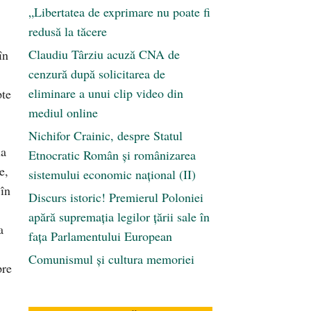
„Libertatea de exprimare nu poate fi
redusă la tăcere
Claudiu Târziu acuză CNA de
în
cenzură după solicitarea de
eliminare a unui clip video din
pte
mediul online
Nichifor Crainic, despre Statul
la
Etnocratic Român şi românizarea
e,
sistemului economic naţional (II)
 în
Discurs istoric! Premierul Poloniei
apără supremația legilor țării sale în
a
fața Parlamentului European
Comunismul şi cultura memoriei
pre