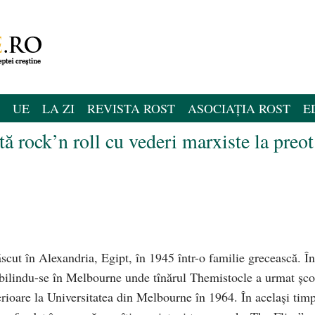
UE
LA ZI
REVISTA ROST
ASOCIAȚIA ROST
E
ă rock’n roll cu vederi marxiste la preot
t în Alexandria, Egipt, în 1945 într-o familie grecească. În
tabilindu-se în Melbourne unde tînărul Themistocle a urmat șco
perioare la Universitatea din Melbourne în 1964. În același timp