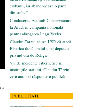
ciobanii, își abandonează o parte
din suflet”
Conducerea Acțiunii Conservatoare,
la Aiud, în campania națională
pentru abrogarea Legii Vexler
Claudiu Târziu acuză USR că atacă
Biserica după apelul unei deputate
privind ora de Religie
Val de incidente cibernetice în
instituțiile statului. Claudiu Târziu
cere audit și răspundere publică
a a
PUBLICITATE