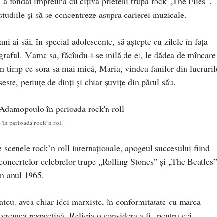
 a fondat împreună cu cîțiva prieteni trupa rock „The Flies”.
studiile și să se concentreze asupra carierei muzicale.
ani ai săi, în special adolescente, să aștepte cu zilele în fața
utograful. Mama sa, făcîndu-i-se milă de ei, le dădea de mîncare
 în timp ce sora sa mai mică, Maria, vindea fanilor din lucruril
este, periuțe de dinți și chiar șuvițe din părul său.
n perioada rock’n roll
scenele rock’n roll internaționale, apogeul succesului fiind
 concertelor celebrelor trupe „Rolling Stones” și „The Beatles”
în anul 1965.
ateu, avea chiar idei marxiste, în conformitatate cu marea
 vremea respectivă. Religia o considera a fi „pentru cei