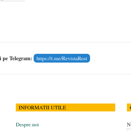
media are prea puțin a face cu informarea
- 30 mai 2020
și pe Telegram:
https://t.me/RevistaRost
INFORMATII UTILE
Despre noi
N