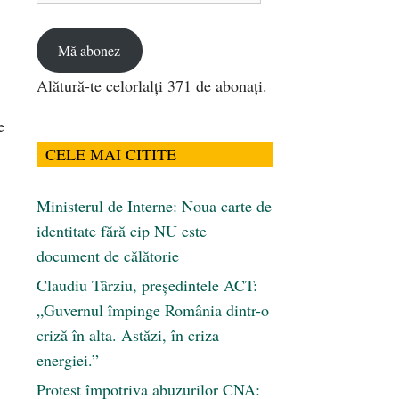
email
Mă abonez
Alătură-te celorlalți 371 de abonați.
e
CELE MAI CITITE
Ministerul de Interne: Noua carte de
identitate fără cip NU este
document de călătorie
Claudiu Târziu, președintele ACT:
„Guvernul împinge România dintr-o
criză în alta. Astăzi, în criza
energiei.”
Protest împotriva abuzurilor CNA: