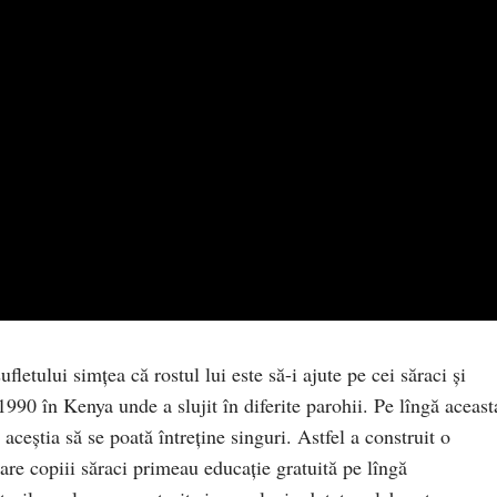
sufletului simțea că rostul lui este să-i ajute pe cei săraci și
1990 în Kenya unde a slujit în diferite parohii. Pe lîngă aceast
t aceștia să se poată întreține singuri. Astfel a construit o
care copiii săraci primeau educație gratuită pe lîngă