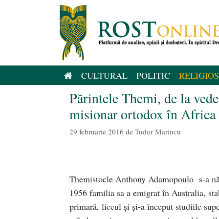
Sari
la
conținut
CULTURAL
POLITIC
RELIGIOS
Părintele Themi, de la vedet
misionar ortodox în Africa
29 februarie 2016
de
Tudor Marincu
Themistocle Anthony Adamopoulo s-a născu
1956 familia sa a emigrat în Australia, s
primară, liceul și și-a început studiile su