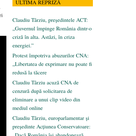
ULTIMA REPRIZĂ
,
ri
Claudiu Târziu, președintele ACT:
„Guvernul împinge România dintr-o
criză în alta. Astăzi, în criza
energiei.”
Protest împotriva abuzurilor CNA:
„Libertatea de exprimare nu poate fi
redusă la tăcere
Claudiu Târziu acuză CNA de
cenzură după solicitarea de
eliminare a unui clip video din
mediul online
Claudiu Târziu, europarlamentar și
președinte Acțiunea Conservatoare:
„Dacă România își abandonează