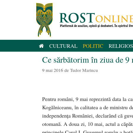
Sari
la
conținut
CULTURAL
POLITIC
RELIGIOS
Ce sărbătorim în ziua de 9
9 mai 2016
de
Tudor Marincu
Pentru români, 9 mai reprezintă data la c
Kogălniceanu, în calitatea a de ministru d
independența României, declarând că guver
otomană. A doua zi, 10 mai, actul a căpăta
principele Carol I. Guvernul român a hotărâ