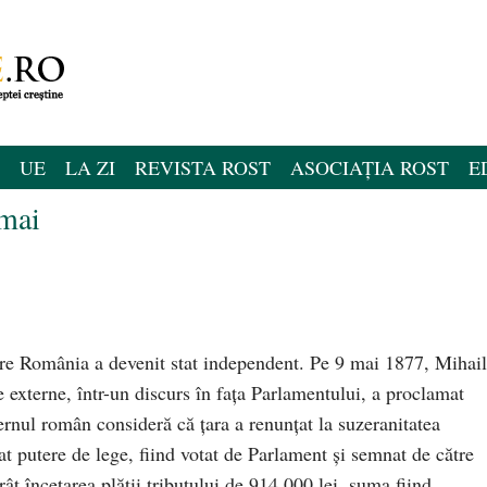
UE
LA ZI
REVISTA ROST
ASOCIAȚIA ROST
E
 mai
are România a devenit stat independent. Pe 9 mai 1877, Mihail
e externe, într-un discurs în fața Parlamentului, a proclamat
nul român consideră că țara a renunțat la suzeranitatea
t putere de lege, fiind votat de Parlament și semnat de către
t încetarea plății tributului de 914.000 lei, suma fiind