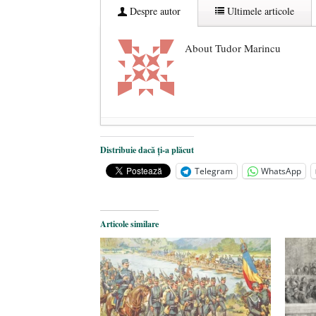
Despre autor
Ultimele articole
About Tudor Marincu
De ce propaganda LGBT nu-și are l
Distribuie dacă ți-a plăcut
Anarhia din SUA e opera stângii r
Telegram
WhatsApp
Pe zi ce trece mă conving că mass 
Articole similare