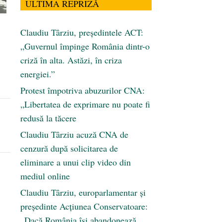
ULTIMA REPRIZĂ
Claudiu Târziu, președintele ACT:
„Guvernul împinge România dintr-o
criză în alta. Astăzi, în criza
energiei.”
Protest împotriva abuzurilor CNA:
„Libertatea de exprimare nu poate fi
redusă la tăcere
Claudiu Târziu acuză CNA de
cenzură după solicitarea de
eliminare a unui clip video din
mediul online
Claudiu Târziu, europarlamentar și
președinte Acțiunea Conservatoare:
„Dacă România își abandonează