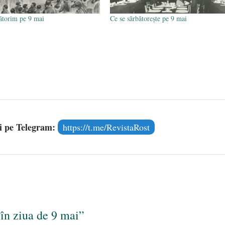
ătorim pe 9 mai
Ce se sărbătorește pe 9 mai
și pe Telegram:
https://t.me/RevistaRost
 în ziua de 9 mai”