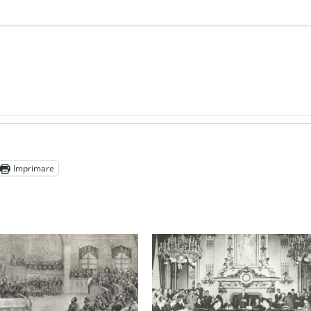
ocul în unitățile de învățământ
- 17 iunie 2020
adicale
- 2 iunie 2020
Imprimare
media are prea puțin a face cu informarea
- 30 mai 2020