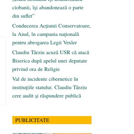
ciobanii, își abandonează o parte
din suflet”
Conducerea Acțiunii Conservatoare,
la Aiud, în campania națională
pentru abrogarea Legii Vexler
Claudiu Târziu acuză USR că atacă
Biserica după apelul unei deputate
privind ora de Religie
Val de incidente cibernetice în
instituțiile statului. Claudiu Târziu
cere audit și răspundere publică
PUBLICITATE