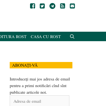
DITURA ROST
CASA CU ROST
ABONAȚI-VĂ
Introduceți mai jos adresa de email
pentru a primi notificări cînd sînt
publicate articole noi.
Adresa
de