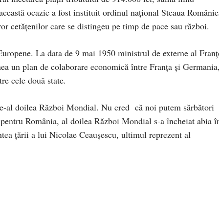
 această ocazie a fost instituit ordinul național Steaua Românie
uror cetățenilor care se distingeu pe timp de pace sau război.
Europene. La data de 9 mai 1950 ministrul de externe al Franț
a un plan de colaborare economică între Franţa şi Germania
tre cele două state.
i de-al doilea Război Mondial. Nu cred că noi putem sărbători
 pentru România, al doilea Război Mondial s-a încheiat abia î
ea țării a lui Nicolae Ceaușescu, ultimul reprezent al