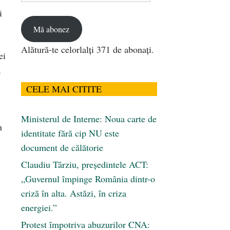
email
i
Mă abonez
Alătură-te celorlalți 371 de abonați.
ei
,
CELE MAI CITITE
Ministerul de Interne: Noua carte de
n
identitate fără cip NU este
document de călătorie
Claudiu Târziu, președintele ACT:
„Guvernul împinge România dintr-o
criză în alta. Astăzi, în criza
energiei.”
Protest împotriva abuzurilor CNA: