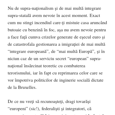
Nu de supra-naționalism și de mai multă integrare
supra-statală avem nevoie în acest moment. Exact
cum nu stingi incendiul care-ți mistuie casa aruncând
butoaie cu benzină în foc, așa nu avem nevoie pentru
a face față cumva crizelor generate de eșecul euro și
de catastrofala gestionarea a imigrației de mai multă
“integrare europeană”, de “mai multă Europă”, și în
niciun caz de un serviciu secret “european” supra-
național însărcinat teoretic cu combaterea
terorismului, iar în fapt cu reprimarea celor care se
vor împotriva politicilor de inginerie socială dictate
de la Bruxelles.
De ce nu vreți să recunoașteți, dragi tovarăși
“europeni” (sic!), federaliști și integratori, că