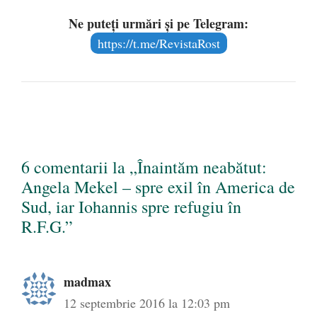
Ne puteți urmări și pe Telegram:
https://t.me/RevistaRost
6 comentarii la „Înaintăm neabătut:
Angela Mekel – spre exil în America de
Sud, iar Iohannis spre refugiu în
R.F.G.”
madmax
12 septembrie 2016 la 12:03 pm