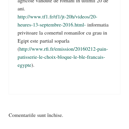
agricole vandute de romani in ultimii 20 de
ani.
http://www.tf1.fr/tf1/jt-20h/videos/20-
heures-13-septembre-2016.html-
informatia
privitoare la comertul romanilor cu grau in
Egipt este partial soparla
(
http://www.rfi.fr/emission/20160212-pain-
patisserie-le-choix-bloque-le-ble-francais-
egypte
).
Comentariile sunt închise.