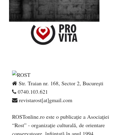
Str. Traian nr. 168, Sector 2, București
0740.103.621
revistarost[at]gmail.com
ROSTonline.ro este o publicaţie a Asociaţiei
“Rost” - organizaţie culturală, de orientare
conservatoare, înfiinţată în anul 1994.