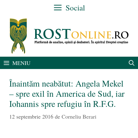
Sari
Social
la
conținut
MENIU
Înaintăm neabătut: Angela Mekel
– spre exil în America de Sud, iar
Iohannis spre refugiu în R.F.G.
12 septembrie 2016
de
Corneliu Berari