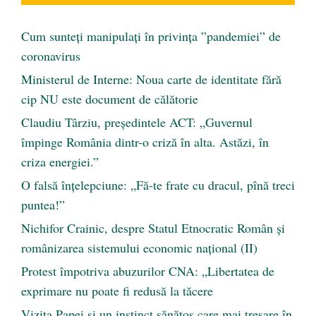
Cum sunteți manipulați în privința ”pandemiei” de
coronavirus
Ministerul de Interne: Noua carte de identitate fără
cip NU este document de călătorie
Claudiu Târziu, președintele ACT: „Guvernul
împinge România dintr-o criză în alta. Astăzi, în
criza energiei.”
O falsă înțelepciune: „Fă-te frate cu dracul, pînă treci
puntea!”
Nichifor Crainic, despre Statul Etnocratic Român şi
românizarea sistemului economic naţional (II)
Protest împotriva abuzurilor CNA: „Libertatea de
exprimare nu poate fi redusă la tăcere
Vizita Papei și un instinct sănătos care mai tresare în