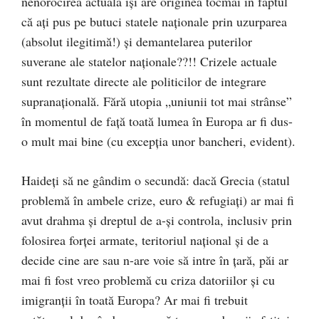
nenorocirea actuală își are originea tocmai în faptul
că ați pus pe butuci statele naționale prin uzurparea
(absolut ilegitimă!) și demantelarea puterilor
suverane ale statelor naționale??!! Crizele actuale
sunt rezultate directe ale politicilor de integrare
supranațională. Fără utopia „uniunii tot mai strânse”
în momentul de față toată lumea în Europa ar fi dus-
o mult mai bine (cu excepția unor bancheri, evident).
Haideți să ne gândim o secundă: dacă Grecia (statul
problemă în ambele crize, euro & refugiați) ar mai fi
avut drahma și dreptul de a-și controla, inclusiv prin
folosirea forței armate, teritoriul național și de a
decide cine are sau n-are voie să intre în țară, păi ar
mai fi fost vreo problemă cu criza datoriilor și cu
imigranții în toată Europa? Ar mai fi trebuit