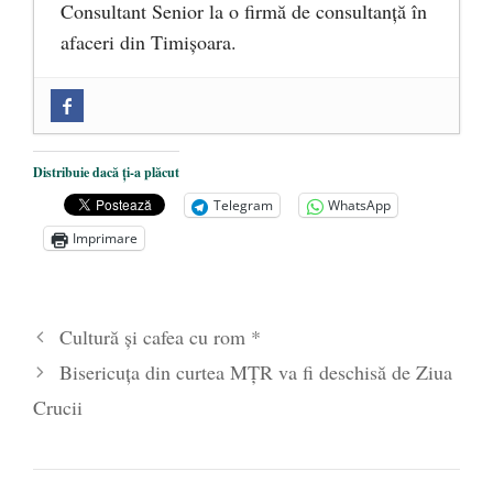
Consultant Senior la o firmă de consultanță în
afaceri din Timișoara.
Înalta Trădare a României
- 17 octombrie
2022
A trecut la cele veșnice, la venerabila
Distribuie dacă ți-a plăcut
vârstă de 96 de ani, domnul Petru
Telegram
WhatsApp
Cojocaru, unul din ultimii supraviețuitori
Imprimare
ai “experimentului Pitești”
- 19 martie
2022
Vin vremuri grele, cum n-au mai fost din
Cultură și cafea cu rom *
1939
- 24 februarie 2022
Bisericuța din curtea MȚR va fi deschisă de Ziua
Crucii