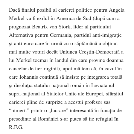
Dacă finalul posibil al carierei politice pentru Angela
Merkel va fi exilul în America de Sud (după cum a
prognozat Beatrix von Stork, lider al partidului
Alternativa pentru Germania, partidul anti-imigrație
și anti-euro care în urmă cu o săptămână a obținut
mai multe voturi decât Uniunea Creștin-Democrată a
lui Merkel tocmai în landul din care provine doamna
cancelar de fier ruginit), apoi mă tem că, în cazul în
care Iohannis continuă să insiste pe integrarea totală
și disoluția statului național român în Leviatanul
supra-național al Statelor Unite ale Europei, sfârșitul
carierei pline de surprize a acestui profesor sas
“nimerit” printr-o „lucrare” interesantă în funcția de
președinte al României s-ar putea să fie refugiul în
R.F.G.