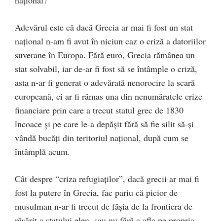
național?
Adevărul este că dacă Grecia ar mai fi fost un stat
național n-am fi avut în niciun caz o criză a datoriilor
suverane în Europa. Fără euro, Grecia rămânea un
stat solvabil, iar de-ar fi fost să se întâmple o criză,
asta n-ar fi generat o adevărată nenorocire la scară
europeană, ci ar fi rămas una din nenumăratele crize
financiare prin care a trecut statul grec de 1830
încoace și pe care le-a depășit fără să fie silit să-și
vândă bucăți din teritoriul național, după cum se
întâmplă acum.
Cât despre “criza refugiaților”, dacă grecii ar mai fi
fost la putere în Grecia, fac pariu că picior de
musulman n-ar fi trecut de fâșia de la frontiera de
răsărit a statului elen, sau nu fără a afla pe propria