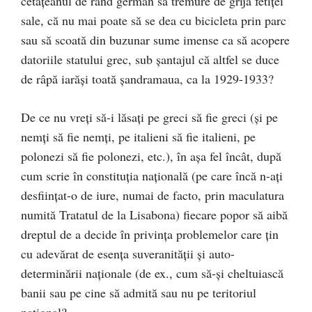
cetățeanul de rând german să tremure de grija fetiței
sale, că nu mai poate să se dea cu bicicleta prin parc
sau să scoată din buzunar sume imense ca să acopere
datoriile statului grec, sub șantajul că altfel se duce
de râpă iarăși toată șandramaua, ca la 1929-1933?
De ce nu vreți să-i lăsați pe greci să fie greci (și pe
nemți să fie nemți, pe italieni să fie italieni, pe
polonezi să fie polonezi, etc.), în așa fel încât, după
cum scrie în constituția națională (pe care încă n-ați
desființat-o de iure, numai de facto, prin maculatura
numită Tratatul de la Lisabona) fiecare popor să aibă
dreptul de a decide în privința problemelor care țin
cu adevărat de esența suveranității și auto-
determinării naționale (de ex., cum să-și cheltuiască
banii sau pe cine să admită sau nu pe teritoriul