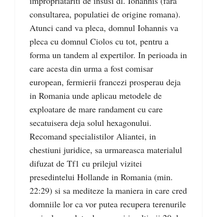
impropriatariti de insusi dl. Iohannis (fara
consultarea, populatiei de origine romana).
Atunci cand va pleca, domnul Iohannis va
pleca cu domnul Ciolos cu tot, pentru a
forma un tandem al expertilor. In perioada in
care acesta din urma a fost comisar
european, fermierii francezi prosperau deja
in Romania unde aplicau metodele de
exploatare de mare randament cu care
secatuisera deja solul hexagonului.
Recomand specialistilor Aliantei, in
chestiuni juridice, sa urmareasca materialul
difuzat de Tf1 cu prilejul vizitei
presedintelui Hollande in Romania (min.
22:29) si sa mediteze la maniera in care cred
domniile lor ca vor putea recupera terenurile