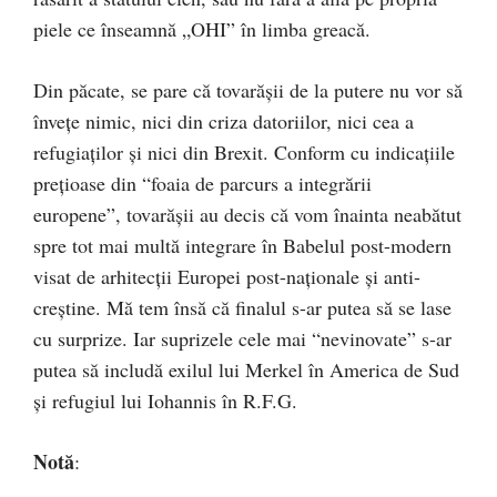
piele ce înseamnă „OHI” în limba greacă.
Din păcate, se pare că tovarășii de la putere nu vor să
învețe nimic, nici din criza datoriilor, nici cea a
refugiaților și nici din Brexit. Conform cu indicațiile
prețioase din “foaia de parcurs a integrării
europene”, tovarășii au decis că vom înainta neabătut
spre tot mai multă integrare în Babelul post-modern
visat de arhitecții Europei post-naționale și anti-
creștine. Mă tem însă că finalul s-ar putea să se lase
cu surprize. Iar suprizele cele mai “nevinovate” s-ar
putea să includă exilul lui Merkel în America de Sud
și refugiul lui Iohannis în R.F.G.
Notă
: