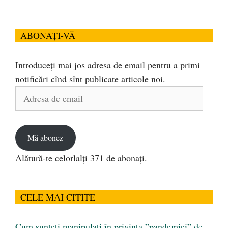
ABONAȚI-VĂ
Introduceți mai jos adresa de email pentru a primi
notificări cînd sînt publicate articole noi.
Adresa
de
email
Mă abonez
Alătură-te celorlalți 371 de abonați.
CELE MAI CITITE
Cum sunteți manipulați în privința ”pandemiei” de