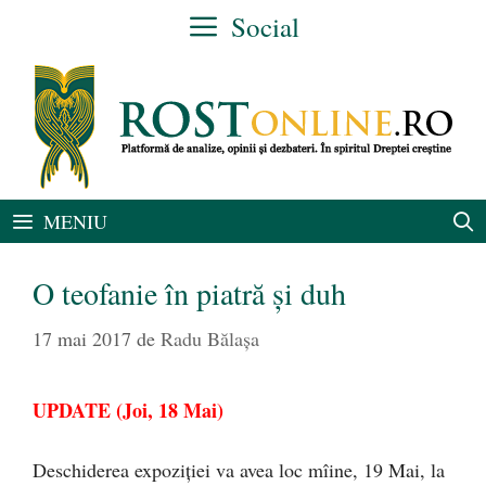
Sari
Social
la
conținut
MENIU
O teofanie în piatră și duh
17 mai 2017
de
Radu Bălaşa
UPDATE (Joi, 18 Mai)
Deschiderea expoziției va avea loc mîine, 19 Mai, la