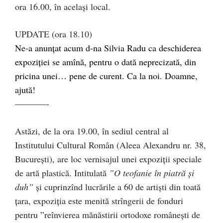
ora 16.00, în același local.
UPDATE (ora 18.10)
Ne-a anunțat acum d-na Silvia Radu ca deschiderea
expoziției se amînă, pentru o dată neprecizată, din
pricina unei… pene de curent. Ca la noi. Doamne,
ajută!
–––––––-
Astăzi, de la ora 19.00, în sediul central al
Institutului Cultural Român (Aleea Alexandru nr. 38,
București), are loc vernisajul unei expoziții speciale
de artă plastică. Intitulată
”O teofanie în piatră și
duh”
și cuprinzînd lucrările a 60 de artiști din toată
țara, expoziția este menită strîngerii de fonduri
pentru ”reînvierea mănăstirii ortodoxe românești de