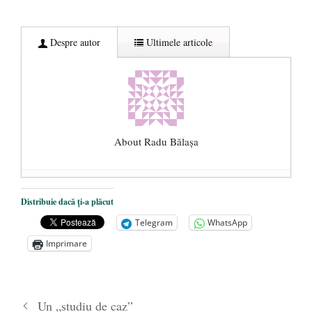
Despre autor
Ultimele articole
About Radu Bălaşa
Șase măsuri pentru primenirea clasei
Distribuie dacă ți-a plăcut
politice românești
- 10 noiembrie 2020
Telegram
WhatsApp
Într-o țară în care se fură miliarde de euro,
Imprimare
memoria rezistenței anticomuniste este
considerată prea scumpă
- 4 iunie 2020
Libertatea cetățeanului vs. ”educația
Un „studiu de caz”
sexuală” și obligativitatea vaccinării
- 3