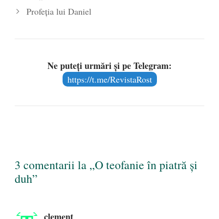
Profeția lui Daniel
iunie 2020
Ne puteți urmări și pe Telegram:
https://t.me/RevistaRost
3 comentarii la „O teofanie în piatră și
duh”
clement