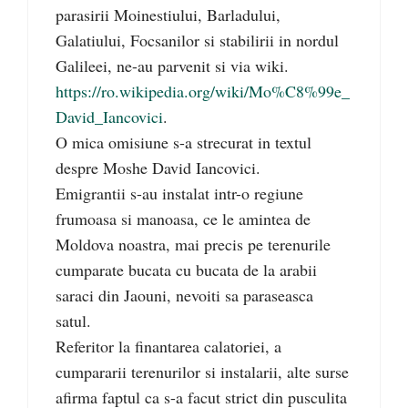
parasirii Moinestiului, Barladului,
Galatiului, Focsanilor si stabilirii in nordul
Galileei, ne-au parvenit si via wiki.
https://ro.wikipedia.org/wiki/Mo%C8%99e_
David_Iancovici
.
O mica omisiune s-a strecurat in textul
despre Moshe David Iancovici.
Emigrantii s-au instalat intr-o regiune
frumoasa si manoasa, ce le amintea de
Moldova noastra, mai precis pe terenurile
cumparate bucata cu bucata de la arabii
saraci din Jaouni, nevoiti sa paraseasca
satul.
Referitor la finantarea calatoriei, a
cumpararii terenurilor si instalarii, alte surse
afirma faptul ca s-a facut strict din pusculita