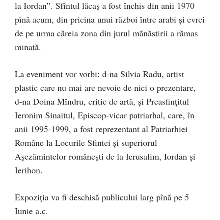
la Iordan”. Sfîntul lăcaș a fost închis din anii 1970
pînă acum, din pricina unui război între arabi și evrei
de pe urma căreia zona din jurul mănăstirii a rămas
minată.
La eveniment vor vorbi: d-na Silvia Radu, artist
plastic care nu mai are nevoie de nici o prezentare,
d-na Doina Mîndru, critic de artă, și Preasfințitul
Ieronim Sinaitul, Episcop-vicar patriarhal, care, în
anii 1995-1999, a fost reprezentant al Patriarhiei
Române la Locurile Sfintei și superiorul
Așezămintelor românești de la Ierusalim, Iordan și
Ierihon.
Expoziția va fi deschisă publicului larg pînă pe 5
Iunie a.c.