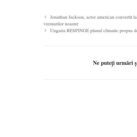
Profit.ro: Guvernul a avut un def
martie 2024
Jonathan Jackson, actor american convertit la 
vremurilor noastre
Ungaria RESPINGE planul climatic propus d
Ne puteți urmări 