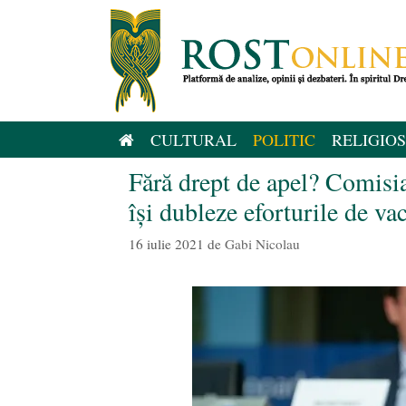
Sari
la
conținut
CULTURAL
POLITIC
RELIGIOS
Fără drept de apel? Comisi
îşi dubleze eforturile de va
16 iulie 2021
de
Gabi Nicolau