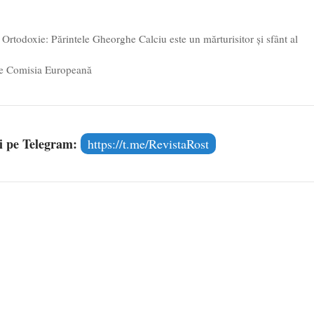
icit uriaș în februarie, cu sume mari pentru ÎNARMARE
- 7
Ortodoxie: Părintele Gheorghe Calciu este un mărturisitor și sfânt al
e Comisia Europeană
și pe Telegram:
https://t.me/RevistaRost