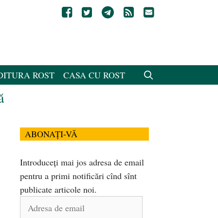
DITURA ROST
CASA CU ROST
ă
ABONAȚI-VĂ
Introduceți mai jos adresa de email
pentru a primi notificări cînd sînt
publicate articole noi.
Adresa
de