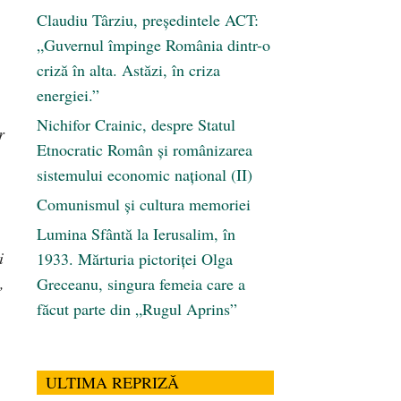
Claudiu Târziu, președintele ACT:
„Guvernul împinge România dintr-o
criză în alta. Astăzi, în criza
energiei.”
Nichifor Crainic, despre Statul
r
Etnocratic Român şi românizarea
sistemului economic naţional (II)
Comunismul şi cultura memoriei
Lumina Sfântă la Ierusalim, în
i
1933. Mărturia pictoriței Olga
,
Greceanu, singura femeia care a
făcut parte din „Rugul Aprins”
ULTIMA REPRIZĂ