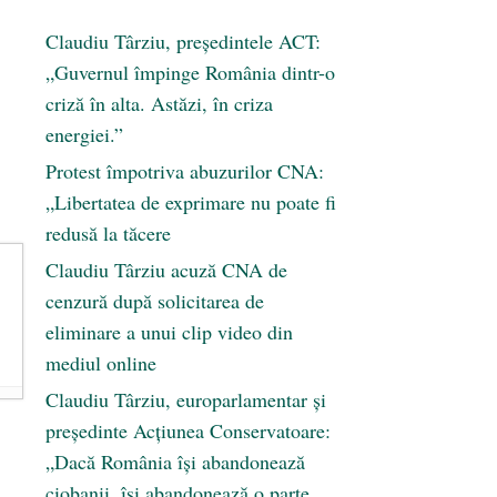
Claudiu Târziu, președintele ACT:
„Guvernul împinge România dintr-o
criză în alta. Astăzi, în criza
energiei.”
Protest împotriva abuzurilor CNA:
„Libertatea de exprimare nu poate fi
redusă la tăcere
Claudiu Târziu acuză CNA de
cenzură după solicitarea de
eliminare a unui clip video din
mediul online
Claudiu Târziu, europarlamentar și
președinte Acțiunea Conservatoare:
„Dacă România își abandonează
ciobanii, își abandonează o parte