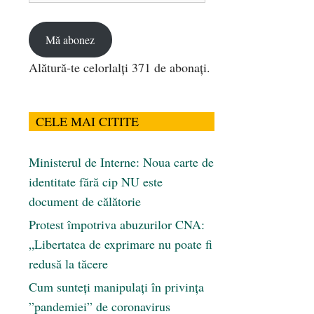
email
Mă abonez
Alătură-te celorlalți 371 de abonați.
CELE MAI CITITE
Ministerul de Interne: Noua carte de
identitate fără cip NU este
document de călătorie
Protest împotriva abuzurilor CNA:
„Libertatea de exprimare nu poate fi
redusă la tăcere
Cum sunteți manipulați în privința
”pandemiei” de coronavirus