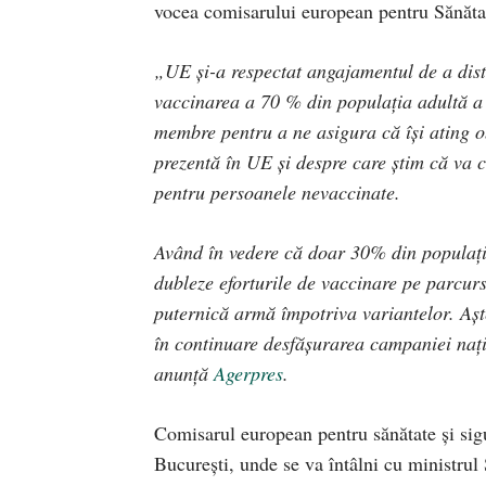
vocea comisarului european pentru Sănătat
„UE şi-a respectat angajamentul de a dist
vaccinarea a 70 % din populaţia adultă a
membre pentru a ne asigura că îşi ating ob
prezentă în UE şi despre care ştim că va c
pentru persoanele nevaccinate.
Având în vedere că doar 30% din populaţia
dubleze eforturile de vaccinare pe parcursu
puternică armă împotriva variantelor. Aşt
în continuare desfăşurarea campaniei naţi
anunță
Agerpres
.
Comisarul european pentru sănătate şi sigu
Bucureşti, unde se va întâlni cu ministrul