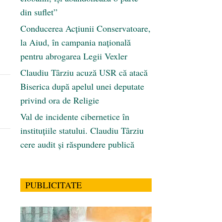
din suflet”
Conducerea Acțiunii Conservatoare,
la Aiud, în campania națională
pentru abrogarea Legii Vexler
Claudiu Târziu acuză USR că atacă
Biserica după apelul unei deputate
privind ora de Religie
Val de incidente cibernetice în
instituțiile statului. Claudiu Târziu
cere audit și răspundere publică
PUBLICITATE