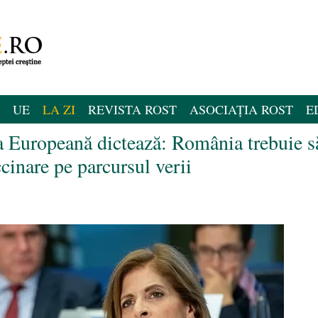
UE
LA ZI
REVISTA ROST
ASOCIAȚIA ROST
E
a Europeană dictează: România trebuie s
ccinare pe parcursul verii