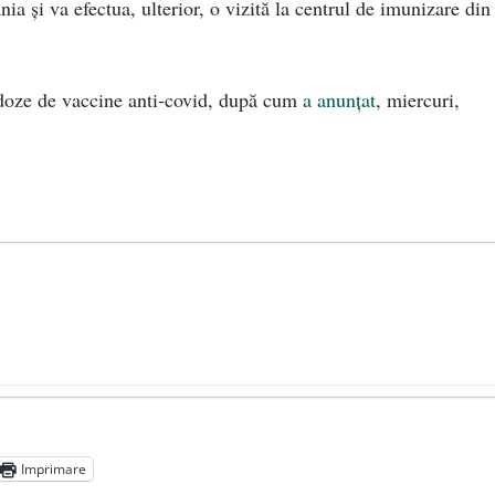
a şi va efectua, ulterior, o vizită la centrul de imunizare din
oze de vaccine anti-covid, după cum
a anunțat
, miercuri,
licită CE amânarea închiderii termocentralelor de cărbune.
cuim
- 10 ianuarie 2025
Imprimare
nergie electrică, din aprilie 2025?
- 9 ianuarie 2025