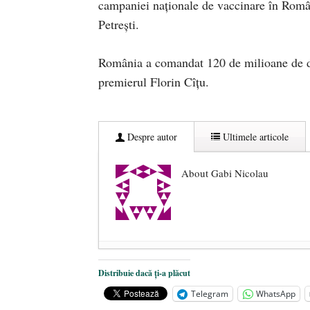
campaniei naţionale de vaccinare în Români
Petreşti.
România a comandat 120 de milioane de d
premierul Florin Cîțu.
Despre autor
Ultimele articole
About Gabi Nicolau
Mintea cea de pe urmă/ România so
Distribuie dacă ți-a plăcut
Burduja: Nu avem cu ce să le înlo
Telegram
WhatsApp
Cât vor achita românii pe gaze și e