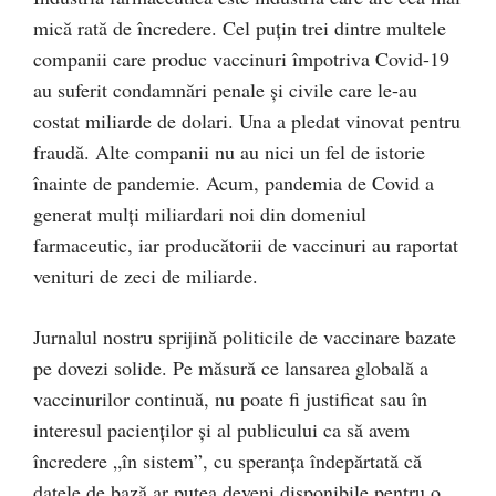
mică rată de încredere. Cel puțin trei dintre multele
companii care produc vaccinuri împotriva Covid-19
au suferit condamnări penale și civile care le-au
costat miliarde de dolari. Una a pledat vinovat pentru
fraudă. Alte companii nu au nici un fel de istorie
înainte de pandemie. Acum, pandemia de Covid a
generat mulți miliardari noi din domeniul
farmaceutic, iar producătorii de vaccinuri au raportat
venituri de zeci de miliarde.
Jurnalul nostru sprijină politicile de vaccinare bazate
pe dovezi solide. Pe măsură ce lansarea globală a
vaccinurilor continuă, nu poate fi justificat sau în
interesul pacienților și al publicului ca să avem
încredere „în sistem”, cu speranța îndepărtată că
datele de bază ar putea deveni disponibile pentru o