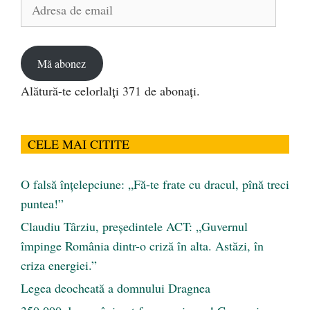
Adresa
de
email
Mă abonez
Alătură-te celorlalți 371 de abonați.
CELE MAI CITITE
O falsă înțelepciune: „Fă-te frate cu dracul, pînă treci
puntea!”
Claudiu Târziu, președintele ACT: „Guvernul
împinge România dintr-o criză în alta. Astăzi, în
criza energiei.”
Legea deocheată a domnului Dragnea