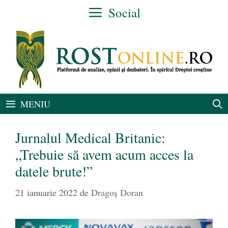
Sari
Social
la
conținut
MENIU
Jurnalul Medical Britanic:
„Trebuie să avem acum acces la
datele brute!”
21 ianuarie 2022
de
Dragoș Doran