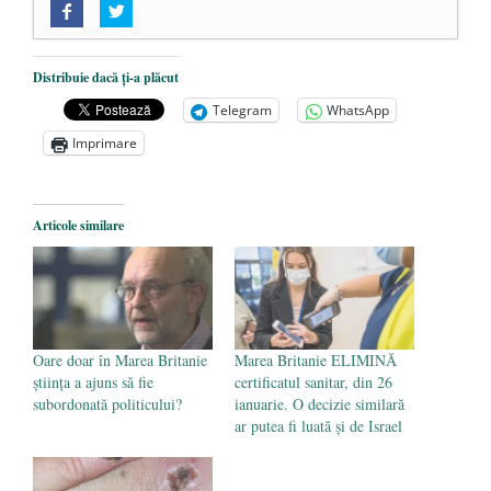
„Acum nu e momentul”
- 22 martie 2025
O nouă autostradă distruge pădurea
amazoniană, pentru summitul climatic
Distribuie dacă ți-a plăcut
COP30
- 14 martie 2025
Telegram
WhatsApp
Alegeri controlate
- 11 martie 2025
Imprimare
Articole similare
Oare doar în Marea Britanie
Marea Britanie ELIMINĂ
știința a ajuns să fie
certificatul sanitar, din 26
subordonată politicului?
ianuarie. O decizie similară
ar putea fi luată și de Israel