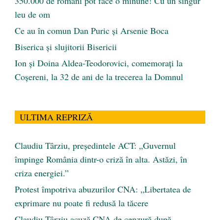
350.000 de români pot face o minune! Cu un singur
leu de om
Ce au în comun Dan Puric şi Arsenie Boca
Biserica și slujitorii Bisericii
Ion și Doina Aldea-Teodorovici, comemorați la
Coșereni, la 32 de ani de la trecerea la Domnul
ULTIMA REPRIZĂ
Claudiu Târziu, președintele ACT: „Guvernul
împinge România dintr-o criză în alta. Astăzi, în
criza energiei.”
Protest împotriva abuzurilor CNA: „Libertatea de
exprimare nu poate fi redusă la tăcere
Claudiu Târziu acuză CNA de cenzură după