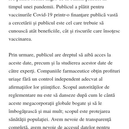
timpul unei pandemii. Publicul a plătit pentru
vaccinurile Covid-19 printr-o finanțare publică vastă
a cercetării și publicul este cel care trebuie să
cunoască atât beneficiile, cât și riscurile care însoțesc
vaccinarea.
Prin urmare, publicul are dreptul să aibă acces la
aceste date, precum și la studierea acestor date de
către experți. Companiile farmaceutice obțin profituri
uriașe fără un control independent adecvat al
afirmațiilor lor științifice. Scopul autorităților de
reglementare nu este să danseze după cum le cântă
aceste megacorporații globale bogate și să le
îmbogățească și mai mult; scopul este protejarea
sănătății populației. Avem nevoie de transparență
completă, avem nevoie de accesul datelor pentru