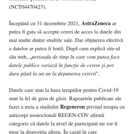
(NCT04470427).
AstraZeneca
Începând cu 31 decembrie 2021,
ar
putea fi gata să accepte cereri de acces la datele din
mai multe dintre studiile sale. Dar obținerea efectivă
a datelor ar putea fi lentă. După cum explică site-ul
său web, „
perioada de timp în care vom putea face
datele publice variază în funcție de cerere și pot
dura până la un an la depunerea cererii
”.
Datele care stau la baza terapiilor pentru Covid-19
sunt la fel de greu de găsit. Rapoartele publicate ale
Regeneron
fazei a treia a studiului
privind terapia cu
anticorpi monoclonali REGEN-COV afirmă
categoric că datele la nivel de participant nu vor fi
puse la dispoziția altora. În cazul în care