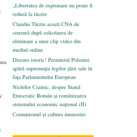
„Libertatea de exprimare nu poate fi
a
redusă la tăcere
Claudiu Târziu acuză CNA de
cenzură după solicitarea de
eliminare a unui clip video din
mediul online
Discurs istoric! Premierul Poloniei
mea
apără supremația legilor țării sale în
fața Parlamentului European
Nichifor Crainic, despre Statul
Etnocratic Român şi românizarea
i
sistemului economic naţional (II)
Comunismul şi cultura memoriei
e