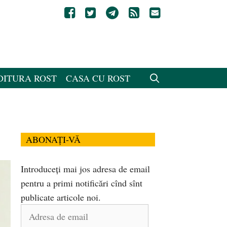
DITURA ROST
CASA CU ROST
ABONAȚI-VĂ
Introduceți mai jos adresa de email
pentru a primi notificări cînd sînt
publicate articole noi.
Adresa
de