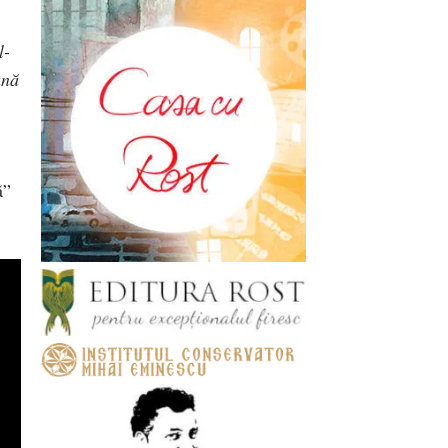
l-
ână
ă”