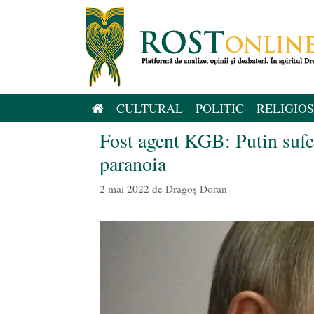
Sari
la
conținut
CULTURAL
POLITIC
RELIGIOS
Fost agent KGB: Putin sufer
paranoia
2 mai 2022
de
Dragoș Doran