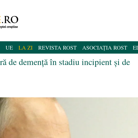
UE
LA ZI
REVISTA ROST
ASOCIAȚIA ROST
E
ă de demență în stadiu incipient și de