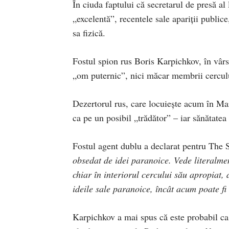
În ciuda faptului că secretarul de presă al 
„excelentă”, recentele sale apariții public
sa fizică.
Fostul spion rus Boris Karpichkov, în vârst
„om puternic”, nici măcar membrii cercului 
Dezertorul rus, care locuiește acum în Mar
ca pe un posibil „trădător” – iar sănătatea 
Fostul agent dublu a declarat pentru The 
obsedat de idei paranoice. Vede literalment
chiar în interiorul cercului său apropiat, 
ideile sale paranoice, încât acum poate fi
Karpichkov a mai spus că este probabil ca 