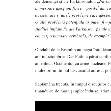
ale demenței și ale Parkinsonului: „
Nu sun
numeroase afecțiuni fizice – posibil din ca
acestea are și unele probleme care afectea
O altă problemă potențială ar putea fi – 
stadiile inițiale fie ale Parkinson, fie al
cancer, o tumoare cerebrală, de exemplu
”
Oficialii de la Kremlin au negat întotdeaun
ani în octombrie. Dar Putin a părut confuz 
amenințat Occidentul cu arme nucleare. Pre
multe ori în timpul discursului adresat pol
Săptămâna trecută, în timpul discuțiilor cu
ținându-se de masă și aplecându-se, stârni