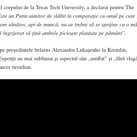
l corpului de la Texas Tech University, a declarat pentru The
ste un Putin uimitor de slăbit în comparație cu omul pe care 
om sănătos, apt de muncă, nu ar trebui să se sprijine cu o m
 fi îngrijorat să țină ambele picioare plantate pe pământ
”.
na pe președintele belarus Alexandru Lukașenko la Kremlin,
Experții au mai subliniat și aspectul său „umflat” și „fără vlag
ancer tiroidian.