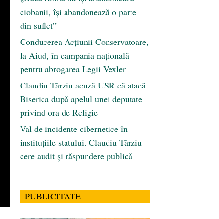
ciobanii, își abandonează o parte
din suflet”
Conducerea Acțiunii Conservatoare,
la Aiud, în campania națională
pentru abrogarea Legii Vexler
Claudiu Târziu acuză USR că atacă
Biserica după apelul unei deputate
privind ora de Religie
Val de incidente cibernetice în
instituțiile statului. Claudiu Târziu
cere audit și răspundere publică
PUBLICITATE