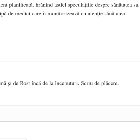
tent planificată, hrănind astfel speculațiile despre sănătatea sa.
hipă de medici care îi monitorizează cu atenție sănătatea.
ină și de Rost încă de la începuturi. Scriu de plăcere.
e 2025
ea amazoniană, pentru summitul climatic COP30
- 14 martie