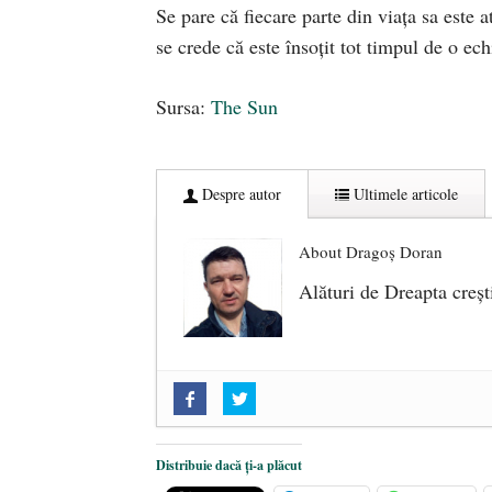
Se pare că fiecare parte din viața sa este a
se crede că este însoțit tot timpul de o ec
Sursa:
The Sun
Despre autor
Ultimele articole
About Dragoș Doran
Alături de Dreapta creșt
„Acum nu e momentul”
- 22 marti
O nouă autostradă distruge pădur
2025
Distribuie dacă ți-a plăcut