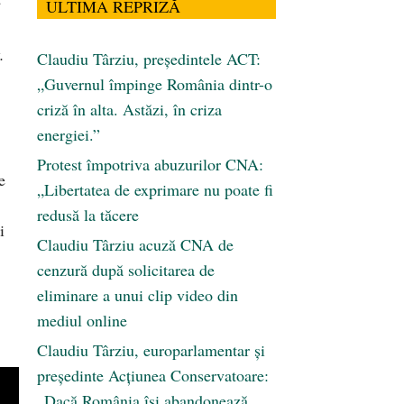
e
ULTIMA REPRIZĂ
.
Claudiu Târziu, președintele ACT:
„Guvernul împinge România dintr-o
criză în alta. Astăzi, în criza
energiei.”
Protest împotriva abuzurilor CNA:
e
„Libertatea de exprimare nu poate fi
redusă la tăcere
i
Claudiu Târziu acuză CNA de
cenzură după solicitarea de
eliminare a unui clip video din
mediul online
Claudiu Târziu, europarlamentar și
președinte Acțiunea Conservatoare:
„Dacă România își abandonează