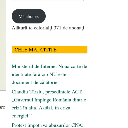
email
Mă abonez
Alătură-te celorlalți 371 de abonați.
CELE MAI CITITE
Ministerul de Interne: Noua carte de
identitate fără cip NU este
document de călătorie
Claudiu Târziu, președintele ACT:
„Guvernul împinge România dintr-o
are
criză în alta. Astăzi, în criza
energiei.”
Protest împotriva abuzurilor CNA: