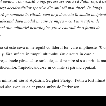
t medic… dar există o îngrijorare serioasă că Putin suferă d
uza accidentărilor sportive din anii săi mai tineri. Pe lângă
ză persoanele în vârstă, cum ar fi demența în stadiu incipient
judecând după modul în care se mișcă – că Putin suferă de
e unei alte tulburări neurologice grave cauzată de o formă de
.
a că este ceva în neregulă cu liderul lor, care împlinește 70 d
și fără suflare în timpul ultimului său discurs în care a
ședintele părea că se străduiește să respire și s-a oprit de ma
iticienilor, împiedicându-se în cuvinte și părând epuizat.
 ministrul său al Apărării, Serghei Shoigu, Putin a fost filmat
nd alte zvonuri că ar putea suferi de Parkinson.