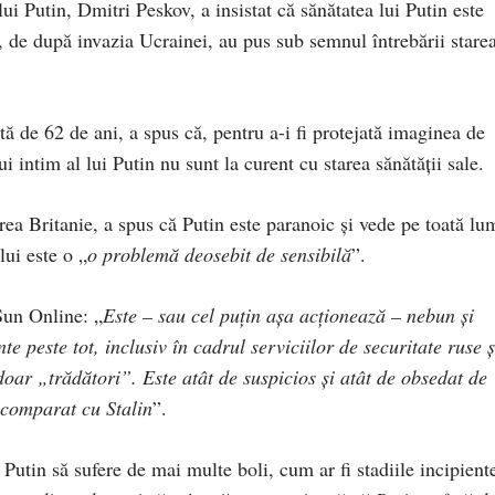
lui Putin, Dmitri Peskov, a insistat că sănătatea lui Putin este
e, de după invazia Ucrainei, au pus sub semnul întrebării stare
ă de 62 de ani, a spus că, pentru a-i fi protejată imaginea de
intim al lui Putin nu sunt la curent cu starea sănătății sale.
ea Britanie, a spus că Putin este paranoic și vede pe toată lu
lui este o „
o problemă deosebit de sensibilă
”.
Sun Online: „
Este – sau cel puțin așa acționează – nebun și
e peste tot, inclusiv în cadrul serviciilor de securitate ruse ș
doar „trădători”. Este atât de suspicios și atât de obsedat de
 comparat cu Stalin
”.
Putin să sufere de mai multe boli, cum ar fi stadiile incipient