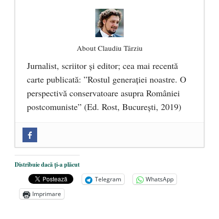
About Claudiu Târziu
Jurnalist, scriitor şi editor; cea mai recentă
carte publicată: ”Rostul generației noastre. O
perspectivă conservatoare asupra României
postcomuniste” (Ed. Rost, București, 2019)
„Microbuzele de aur” ale PNRR: Claudiu
Târziu cere anchetă a Parchetului
European și reforme pentru a bloca
Distribuie dacă ți-a plăcut
achizițiile la suprapreț
- 13 august 2025
Telegram
WhatsApp
Dragi prieteni din Constanța
- 12 august
Imprimare
2025