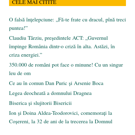
CELE MAI CITITE
O falsă înțelepciune: „Fă-te frate cu dracul, pînă treci
puntea!”
Claudiu Târziu, președintele ACT: „Guvernul
împinge România dintr-o criză în alta. Astăzi, în
criza energiei.”
350.000 de români pot face o minune! Cu un singur
leu de om
Ce au în comun Dan Puric şi Arsenie Boca
Legea deocheată a domnului Dragnea
Biserica și slujitorii Bisericii
Ion și Doina Aldea-Teodorovici, comemorați la
Coșereni, la 32 de ani de la trecerea la Domnul