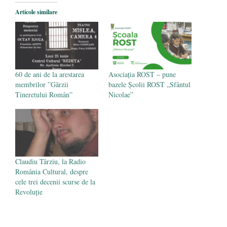
România nu știe să își folosească și să își
Articole similare
protejeze resursele
- 11 august 2025
60 de ani de la arestarea
Asociația ROST – pune
membrilor ”Gărzii
bazele Școlii ROST „Sfântul
Tineretului Român”
Nicolae”
Claudiu Târziu, la Radio
România Cultural, despre
cele trei decenii scurse de la
Revoluție