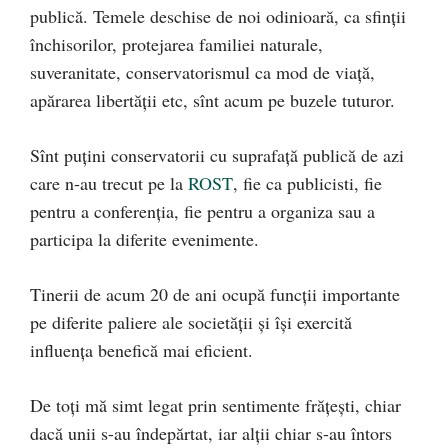
publică. Temele deschise de noi odinioară, ca sfinții
închisorilor, protejarea familiei naturale,
suveranitate, conservatorismul ca mod de viață,
apărarea libertății etc, sînt acum pe buzele tuturor.
Sînt puțini conservatorii cu suprafață publică de azi
care n-au trecut pe la
ROST
, fie ca publicisti, fie
pentru a conferenția, fie pentru a organiza sau a
participa la diferite evenimente.
Tinerii de acum 20 de ani ocupă funcții importante
pe diferite paliere ale societății și își exercită
influența benefică mai eficient.
De toți mă simt legat prin sentimente frățești, chiar
dacă unii s-au îndepărtat, iar alții chiar s-au întors