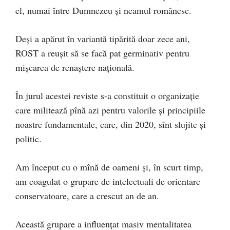
el, numai între Dumnezeu și neamul românesc.
Deși a apărut în variantă tipărită doar zece ani,
ROST a reușit să se facă pat germinativ pentru
mișcarea de renaștere națională.
În jurul acestei reviste s-a constituit o organizație
care militează pînă azi pentru valorile și principiile
noastre fundamentale, care, din 2020, sînt slujite și
politic.
Am început cu o mînă de oameni și, în scurt timp,
am coagulat o grupare de intelectuali de orientare
conservatoare, care a crescut an de an.
Această grupare a influențat masiv mentalitatea