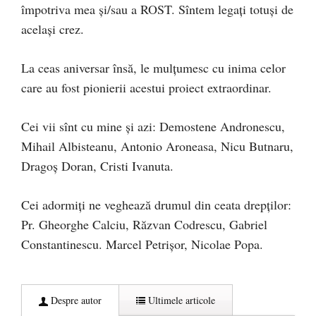
împotriva mea și/sau a ROST. Sîntem legați totuși de
același crez.
La ceas aniversar însă, le mulțumesc cu inima celor
care au fost pionierii acestui proiect extraordinar.
Cei vii sînt cu mine și azi: Demostene Andronescu,
Mihail Albisteanu, Antonio Aroneasa, Nicu Butnaru,
Dragoș Doran, Cristi Ivanuta.
Cei adormiți ne veghează drumul din ceata drepților:
Pr. Gheorghe Calciu, Răzvan Codrescu, Gabriel
Constantinescu. Marcel Petrișor, Nicolae Popa.
Despre autor
Ultimele articole