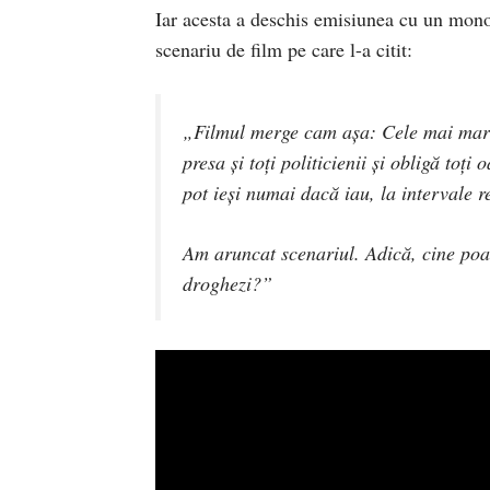
Iar acesta a deschis emisiunea cu un monol
scenariu de film pe care l-a citit:
„Filmul merge cam așa: Cele mai mari 
presa și toți politicienii și obligă toț
pot ieși numai dacă iau, la intervale r
Am aruncat scenariul. Adică, cine poat
droghezi?”