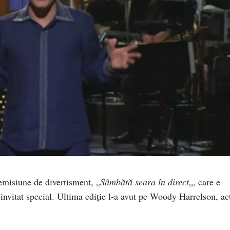
misiune de divertisment, „
Sâmbătă seara în direct
„, care e
 invitat special. Ultima ediție l-a avut pe Woody Harrelson, ac