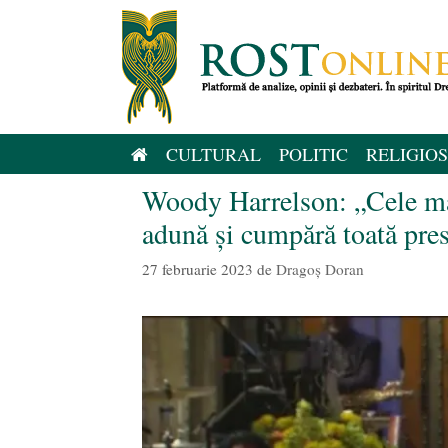
Sari
la
conținut
CULTURAL
POLITIC
RELIGIOS
Woody Harrelson: „Cele mai
adună și cumpără toată pr
27 februarie 2023
de
Dragoș Doran