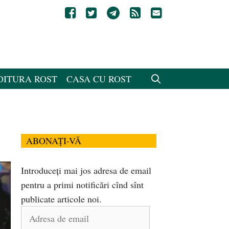
DITURA ROST
CASA CU ROST
ABONAȚI-VĂ
Introduceți mai jos adresa de email
pentru a primi notificări cînd sînt
publicate articole noi.
Adresa
de