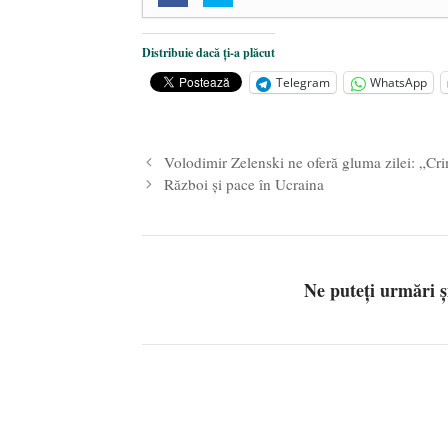
O nouă autostradă distruge pădur
2025
Distribuie dacă ți-a plăcut
Alegeri controlate
- 11 martie 202
Telegram
WhatsApp
Volodimir Zelenski ne oferă gluma zilei: „Cri
Război și pace în Ucraina
Ne puteți urmări 