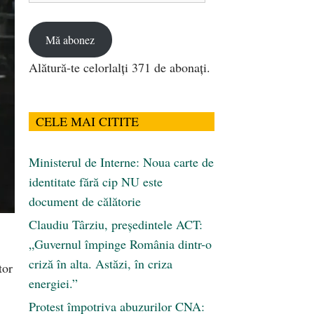
email
Mă abonez
Alătură-te celorlalți 371 de abonați.
CELE MAI CITITE
Ministerul de Interne: Noua carte de
identitate fără cip NU este
document de călătorie
Claudiu Târziu, președintele ACT:
„Guvernul împinge România dintr-o
criză în alta. Astăzi, în criza
tor
energiei.”
Protest împotriva abuzurilor CNA: