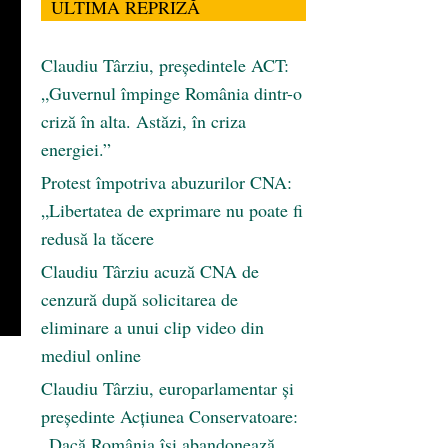
ULTIMA REPRIZĂ
Claudiu Târziu, președintele ACT:
„Guvernul împinge România dintr-o
criză în alta. Astăzi, în criza
energiei.”
Protest împotriva abuzurilor CNA:
„Libertatea de exprimare nu poate fi
redusă la tăcere
Claudiu Târziu acuză CNA de
cenzură după solicitarea de
eliminare a unui clip video din
mediul online
Claudiu Târziu, europarlamentar și
președinte Acțiunea Conservatoare:
„Dacă România își abandonează