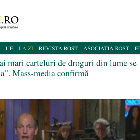
UE
LA ZI
REVISTA ROST
ASOCIAȚIA ROST
E
 mari carteluri de droguri din lume se
esa”. Mass-media confirmă