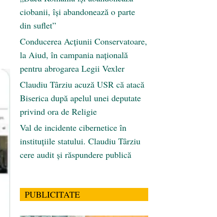
ciobanii, își abandonează o parte
din suflet”
Conducerea Acțiunii Conservatoare,
la Aiud, în campania națională
pentru abrogarea Legii Vexler
Claudiu Târziu acuză USR că atacă
Biserica după apelul unei deputate
privind ora de Religie
Val de incidente cibernetice în
instituțiile statului. Claudiu Târziu
cere audit și răspundere publică
PUBLICITATE