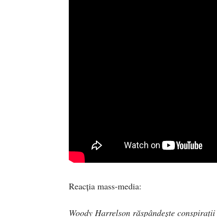
Reacția mass-media:
Woody Harrelson răspândește conspirații 