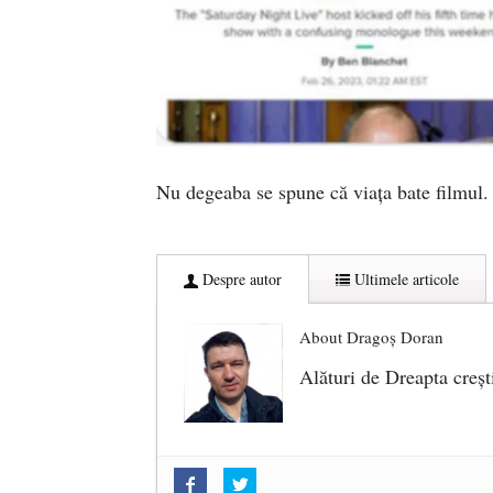
Nu degeaba se spune că viața bate filmul.
Despre autor
Ultimele articole
About Dragoș Doran
Alături de Dreapta creșt
„Acum nu e momentul”
- 22 marti