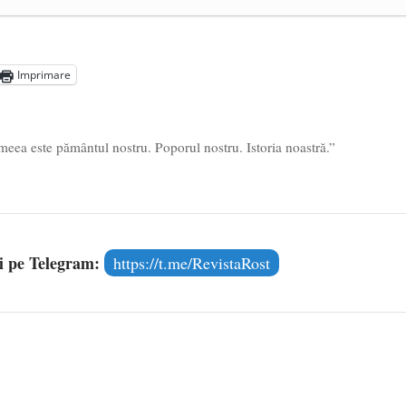
ea amazoniană, pentru summitul climatic COP30
- 14 martie
5
Imprimare
meea este pământul nostru. Poporul nostru. Istoria noastră.”
și pe Telegram:
https://t.me/RevistaRost