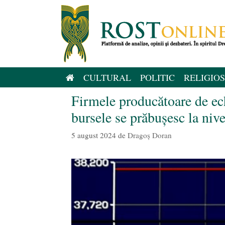
Sari
la
conținut
CULTURAL
POLITIC
RELIGIOS
Firmele producătoare de ec
bursele se prăbușesc la niv
5 august 2024
de
Dragoș Doran