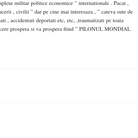
mplexe militar politice economice ” internationale . Pacat ,
cerii , civilii ” dar pe cine mai interesaza , ” cateva sute de
ati , accidentati deportati etc, etc, ,traumatizati pe toata
 afacere prospera si va prospera fiind ” PILONUL MONDIAL