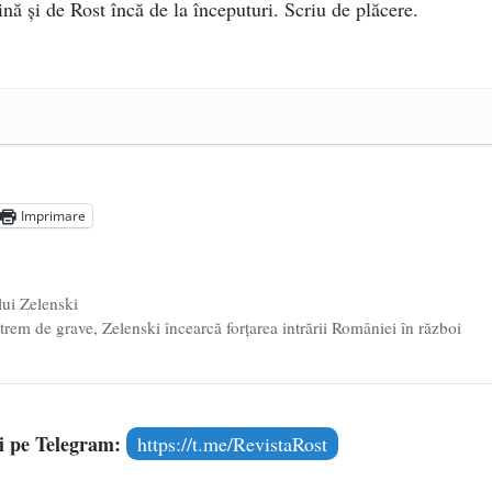
ină și de Rost încă de la începuturi. Scriu de plăcere.
e 2025
ea amazoniană, pentru summitul climatic COP30
- 14 martie
5
Imprimare
lui Zelenski
trem de grave, Zelenski încearcă forțarea intrării României în război
și pe Telegram:
https://t.me/RevistaRost