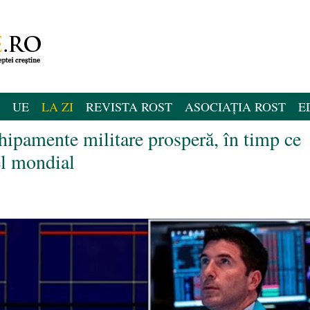
UE
LA ZI
REVISTA ROST
ASOCIAȚIA ROST
E
hipamente militare prosperă, în timp ce
el mondial