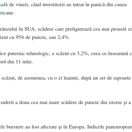
cadă
de vineri, când investitorii au intrat în panică din cauza
ricane.
ânzului în SUA, scădere care prefigurează cea mai proastă zi
ăzut cu 954 de puncte, sau 2,4%.
ce puternic tehnologic, a scăzut cu 3,2%, ceea ce înseamnă c
rd din 11 iulie.
u scăzut, de asemenea, cu o zi înainte, după un set de rapoarte
uferit a doua cea mai mare scădere de puncte din istorie și a
ele bursiere au fost afectate și în Europa. Indicele paneuropea