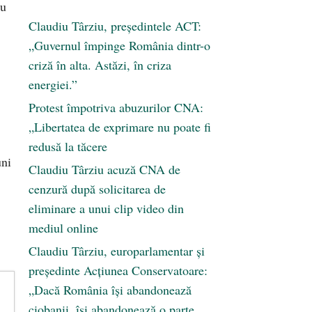
cu
Claudiu Târziu, președintele ACT:
„Guvernul împinge România dintr-o
criză în alta. Astăzi, în criza
energiei.”
Protest împotriva abuzurilor CNA:
„Libertatea de exprimare nu poate fi
redusă la tăcere
uni
Claudiu Târziu acuză CNA de
cenzură după solicitarea de
eliminare a unui clip video din
mediul online
Claudiu Târziu, europarlamentar și
președinte Acțiunea Conservatoare:
„Dacă România își abandonează
ciobanii, își abandonează o parte