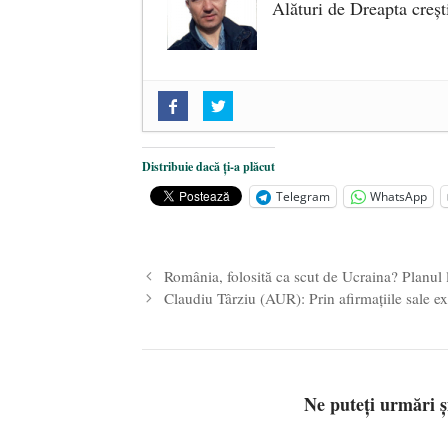
Alături de Dreapta creșt
„Acum nu e momentul”
- 22 marti
O nouă autostradă distruge pădur
2025
Distribuie dacă ți-a plăcut
Alegeri controlate
- 11 martie 202
Telegram
WhatsApp
România, folosită ca scut de Ucraina? Planul 
Claudiu Târziu (AUR): Prin afirmațiile sale ex
Ne puteți urmări 