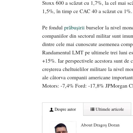
Stoxx 600 a scăzut cu 1,7%, la cel mai sc
1,5%, în timp ce CAC 40 a scăzut cu 1%.
Pe fondul
prăbușirii
burselor la nivel mondi
companiilor din sectorul militar sunt imun
dintre cele mai cunoscute asemenea com
Randamentul LMT pe ultimele trei luni es
+15%. Iar perspectivele acestora sunt de c
creșterea cheltuielilor militare la nivel m
ale câtorva companii americane importa
Motors: -7,4% Ford: -17,8% JPMorgan C
Despre autor
Ultimele articole
About Dragoș Doran