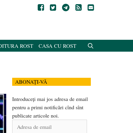
DITURA ROST
CASA CU ROST
ABONAȚI-VĂ
Introduceți mai jos adresa de email
pentru a primi notificări cînd sînt
publicate articole noi.
Adresa
de