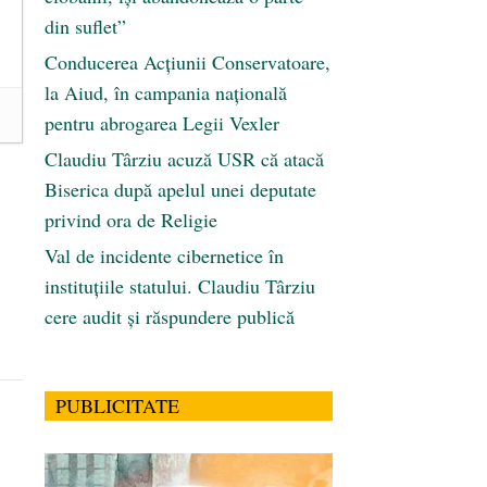
din suflet”
Conducerea Acțiunii Conservatoare,
la Aiud, în campania națională
pentru abrogarea Legii Vexler
Claudiu Târziu acuză USR că atacă
Biserica după apelul unei deputate
privind ora de Religie
Val de incidente cibernetice în
instituțiile statului. Claudiu Târziu
cere audit și răspundere publică
PUBLICITATE