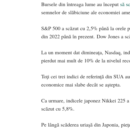
Bursele din întreaga lume au început
să s
semnelor de slăbiciune ale economiei ame
S&P 500 a scăzut cu 2,5% până la orele pr
din 2022 până în prezent. Dow Jones a sc
La un moment dat dimineața, Nasdaq, indi
pierdut mai mult de 10% de la nivelul reco
Toți cei trei indici de referință din SUA a
economice mai slabe decât se aștepta.
Ca urmare, indicele japonez Nikkei 225 a s
scăzut cu 5,8%.
Pe lângă scăderea uriașă din Japonia, pieț