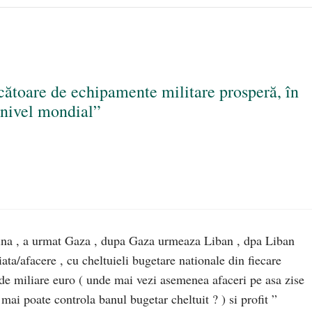
cătoare de echipamente militare prosperă, în
 nivel mondial”
raina , a urmat Gaza , dupa Gaza urmeaza Liban , dpa Liban
ta/afacere , cu cheltuieli bugetare nationale din fiecare
l de miliare euro ( unde mai vezi asemenea afaceri pe asa zise
ai poate controla banul bugetar cheltuit ? ) si profit ”