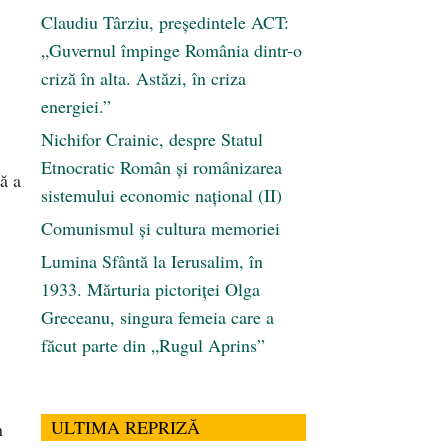
Claudiu Târziu, președintele ACT:
„Guvernul împinge România dintr-o
criză în alta. Astăzi, în criza
energiei.”
Nichifor Crainic, despre Statul
Etnocratic Român şi românizarea
ă a
sistemului economic naţional (II)
Comunismul şi cultura memoriei
Lumina Sfântă la Ierusalim, în
1933. Mărturia pictoriței Olga
Greceanu, singura femeia care a
făcut parte din „Rugul Aprins”
ULTIMA REPRIZĂ
n