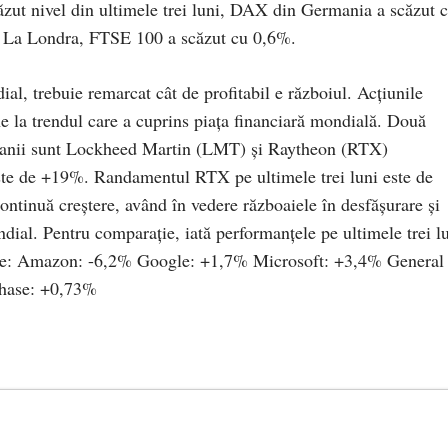
ăzut nivel din ultimele trei luni, DAX din Germania a scăzut 
 La Londra, FTSE 100 a scăzut cu 0,6%.
al, trebuie remarcat cât de profitabil e războiul. Acțiunile
e la trendul care a cuprins piața financiară mondială. Două
panii sunt Lockheed Martin (LMT) și Raytheon (RTX)
te de +19%. Randamentul RTX pe ultimele trei luni este de
ontinuă creștere, având în vedere războaiele în desfășurare și
ondial. Pentru comparație, iată performanțele pe ultimele trei l
nte: Amazon: -6,2% Google: +1,7% Microsoft: +3,4% General
hase: +0,73%