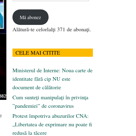
email
Mă abonez
Alătură-te celorlalți 371 de abonați.
CELE MAI CITITE
Ministerul de Interne: Noua carte de
identitate fără cip NU este
document de călătorie
Cum sunteți manipulați în privința
”pandemiei” de coronavirus
e
Protest împotriva abuzurilor CNA:
„Libertatea de exprimare nu poate fi
redusă la tăcere