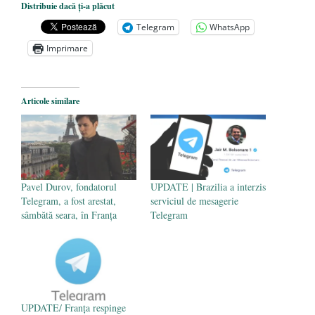
amazoniană, pentru summitul climatic
Distribuie dacă ți-a plăcut
COP30
- 14 martie 2025
Telegram
WhatsApp
Alegeri controlate
- 11 martie 2025
Imprimare
Articole similare
Pavel Durov, fondatorul
UPDATE | Brazilia a interzis
Telegram, a fost arestat,
serviciul de mesagerie
sâmbătă seara, în Franța
Telegram
UPDATE/ Franța respinge