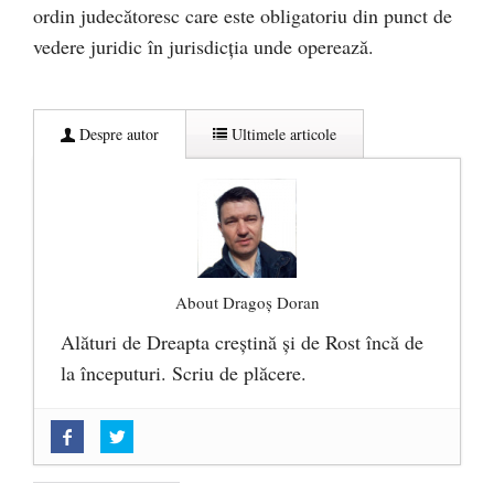
ordin judecătoresc care este obligatoriu din punct de
vedere juridic în jurisdicția unde operează.
Despre autor
Ultimele articole
About Dragoș Doran
Alături de Dreapta creștină și de Rost încă de
la începuturi. Scriu de plăcere.
„Acum nu e momentul”
- 22 martie 2025
O nouă autostradă distruge pădurea