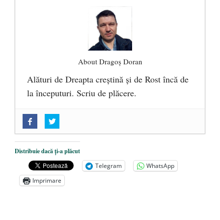
About Dragoș Doran
Alături de Dreapta creștină și de Rost încă de
la începuturi. Scriu de plăcere.
„Acum nu e momentul”
- 22 martie 2025
O nouă autostradă distruge pădurea
amazoniană, pentru summitul climatic
Distribuie dacă ți-a plăcut
COP30
- 14 martie 2025
Telegram
WhatsApp
Alegeri controlate
- 11 martie 2025
Imprimare