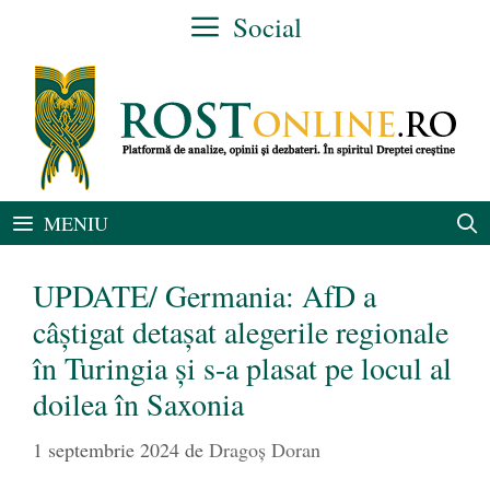
Sari
Social
la
conținut
MENIU
UPDATE/ Germania: AfD a
câștigat detașat alegerile regionale
în Turingia şi s-a plasat pe locul al
doilea în Saxonia
1 septembrie 2024
de
Dragoș Doran