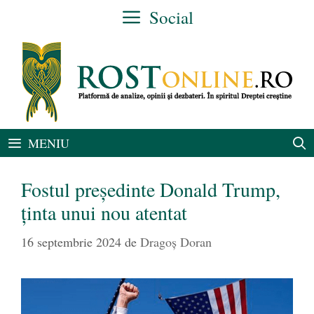
Sari
Social
la
conținut
MENIU
Fostul președinte Donald Trump,
ținta unui nou atentat
16 septembrie 2024
de
Dragoș Doran