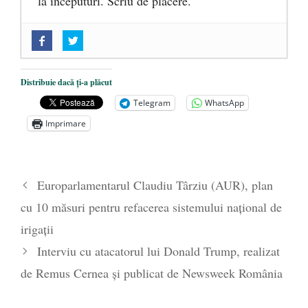
la începuturi. Scriu de plăcere.
„Acum nu e momentul”
- 22 martie 2025
O nouă autostradă distruge pădurea
amazoniană, pentru summitul climatic
Distribuie dacă ți-a plăcut
COP30
- 14 martie 2025
Telegram
WhatsApp
Alegeri controlate
- 11 martie 2025
Imprimare
Europarlamentarul Claudiu Târziu (AUR), plan
cu 10 măsuri pentru refacerea sistemului național de
irigații
Interviu cu atacatorul lui Donald Trump, realizat
de Remus Cernea și publicat de Newsweek România