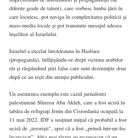
diferite grade de talent), care vorbesc limba țării în
care locuiesc, pot naviga în complexitatea politicii și
mass-media locale și pot transmite mesajul adesea
înșelător al Israelului.
Israelul a excelat întotdeauna în Hasbara
(propaganda), înfățișându-se drept victima arabilor
răi și răspândind știri false care sunt dezmințite doar
după ce au ieșit din atenția publicului.
Un asemenea exemplu este cazul jurnalistei
palestiniene Shireen Abu Akleh, care a fost ucisă în
tabăra de refugiați Jenin din Cisiordania ocupată la
11 mai 2022. IDF a susținut inițial că probabil a fost
ucisă de „teroriști”, apoi că a fost „prinsă într-un foc
încrucișat”. Abia mai târziu au recunoscut că un