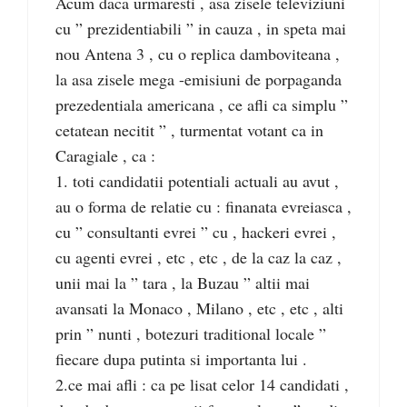
Acum daca urmaresti , asa zisele televiziuni
cu ” prezidentiabili ” in cauza , in speta mai
nou Antena 3 , cu o replica damboviteana ,
la asa zisele mega -emisiuni de porpaganda
prezedentiala americana , ce afli ca simplu ”
cetatean necitit ” , turmentat votant ca in
Caragiale , ca :
1. toti candidatii potentiali actuali au avut ,
au o forma de relatie cu : finanata evreiasca ,
cu ” consultanti evrei ” cu , hackeri evrei ,
cu agenti evrei , etc , etc , de la caz la caz ,
unii mai la ” tara , la Buzau ” altii mai
avansati la Monaco , Milano , etc , etc , alti
prin ” nunti , botezuri traditional locale ”
fiecare dupa putinta si importanta lui .
2.ce mai afli : ca pe lisat celor 14 candidati ,