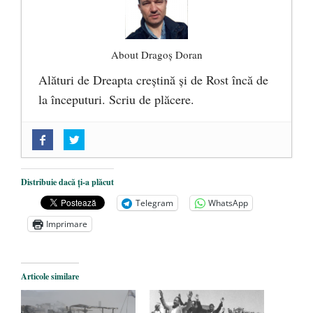
About Dragoș Doran
Alături de Dreapta creștină și de Rost încă de
la începuturi. Scriu de plăcere.
„Acum nu e momentul”
- 22 martie 2025
O nouă autostradă distruge pădurea
amazoniană, pentru summitul climatic
Distribuie dacă ți-a plăcut
COP30
- 14 martie 2025
Telegram
WhatsApp
Alegeri controlate
- 11 martie 2025
Imprimare
Articole similare