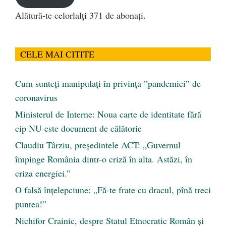
Alătură-te celorlalți 371 de abonați.
CELE MAI CITITE
Cum sunteți manipulați în privința ”pandemiei” de
coronavirus
Ministerul de Interne: Noua carte de identitate fără
cip NU este document de călătorie
Claudiu Târziu, președintele ACT: „Guvernul
împinge România dintr-o criză în alta. Astăzi, în
criza energiei.”
O falsă înțelepciune: „Fă-te frate cu dracul, pînă treci
puntea!”
Nichifor Crainic, despre Statul Etnocratic Român şi