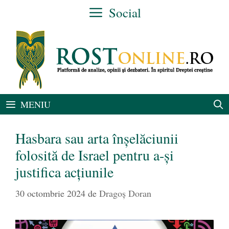
Sari
Social
la
conținut
MENIU
Hasbara sau arta înșelăciunii
folosită de Israel pentru a-și
justifica acțiunile
30 octombrie 2024
de
Dragoș Doran