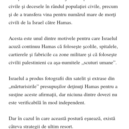
civile și decesele în rândul populației civile, precum
și de a transfera vina pentru numărul mare de morți
civili de la Israel către Hamas.
Acesta este unul dintre motivele pentru care Israelul
acuză continuu Hamas că folosește școlile, spitalele,
cartierele și fabricile ca zone militare și că folosește
civilii palestinieni ca așa-numitele „scuturi umane”.
Israelul a produs fotografii din satelit și extrase din
„mărturisirile” presupușilor deținuți Hamas pentru a
susține aceste afirmații, dar niciuna dintre dovezi nu
este verificabilă în mod independent.
Dar în cazul în care această postură eșuează, există
câteva strategii de ultim resort.