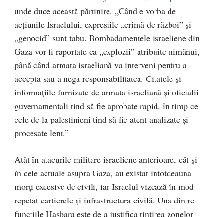
unde duce această părtinire. „Când e vorba de
acțiunile Israelului, expresiile „crimă de război” și
„genocid” sunt tabu. Bombadamentele israeliene din
Gaza vor fi raportate ca „explozii” atribuite nimănui,
până când armata israeliană va interveni pentru a
accepta sau a nega responsabilitatea. Citatele și
informațiile furnizate de armata israeliană și oficialii
guvernamentali tind să fie aprobate rapid, în timp ce
cele de la palestinieni tind să fie atent analizate și
procesate lent.”
Atât în ​​atacurile militare israeliene anterioare, cât și
în cele actuale asupra Gaza, au existat întotdeauna
morți excesive de civili, iar Israelul vizează în mod
repetat cartierele și infrastructura civilă. Una dintre
funcțiile Hasbara este de a justifica țintirea zonelor