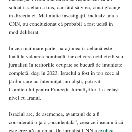
soldat israelian a tras, dar fără să vrea, cinci gloanțe
în direcția ei. Mai multe investigații, inclusiv una a
CNN, au concluzionat că probabil a fost ucisă în
mod deliberat.
În cea mai mare parte, narațiunea israeliană este
luată la valoarea nominală, iar cei care ucid civili sau
jurnaliști în teritoriile ocupate se bucură de imunitate
completă, deși în 2023, Israelul a fost în top zece al
țărilor care au întemnițat jurnaliști, potrivit
Comitetului pentru Protecția Jurnaliștilor, la același
nivel cu Iranul.
Israelul are, de asemenea, avantajul de a fi
considerată o țară „occidentală”, ceea ce înseamnă că
este crezută automat. Un jurnalist CNN a
explicat