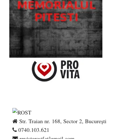
Str. Traian nr. 168, Sector 2, București
0740.103.621
revistarost[at]gmail.com