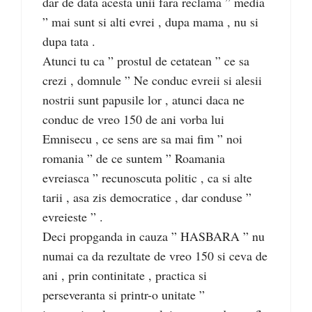
dar de data acesta unii fara reclama ” media
” mai sunt si alti evrei , dupa mama , nu si
dupa tata .
Atunci tu ca ” prostul de cetatean ” ce sa
crezi , domnule ” Ne conduc evreii si alesii
nostrii sunt papusile lor , atunci daca ne
conduc de vreo 150 de ani vorba lui
Emnisecu , ce sens are sa mai fim ” noi
romania ” de ce suntem ” Roamania
evreiasca ” recunoscuta politic , ca si alte
tarii , asa zis democratice , dar conduse ”
evreieste ” .
Deci propganda in cauza ” HASBARA ” nu
numai ca da rezultate de vreo 150 si ceva de
ani , prin continitate , practica si
perseveranta si printr-o unitate ”