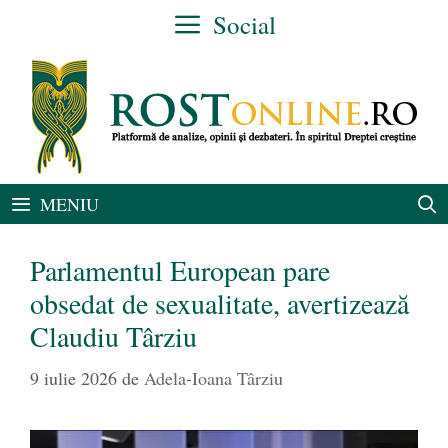
Sari
Social
la
conținut
MENIU
Parlamentul European pare
obsedat de sexualitate, avertizează
Claudiu Târziu
9 iulie 2026
de
Adela-Ioana Târziu