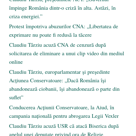
împinge România dintr-o criză în alta. Astăzi, în
criza energiei.”
Protest împotriva abuzurilor CNA: „Libertatea de
exprimare nu poate fi redusă la tăcere
Claudiu Târziu acuză CNA de cenzură după
solicitarea de eliminare a unui clip video din mediul
online
Claudiu Târziu, europarlamentar și președinte
Acțiunea Conservatoare: „Dacă România își
abandonează ciobanii, își abandonează o parte din
suflet”
Conducerea Acțiunii Conservatoare, la Aiud, în
campania națională pentru abrogarea Legii Vexler
Claudiu Târziu acuză USR că atacă Biserica după
apelul unei deputate privind ora de Religie