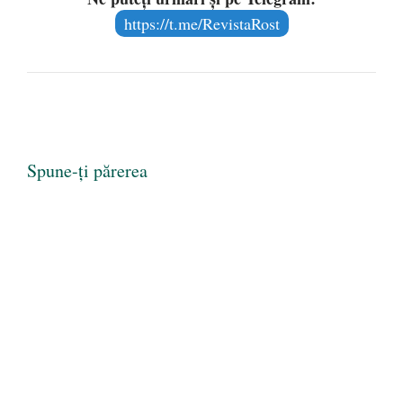
https://t.me/RevistaRost
Spune-ți părerea