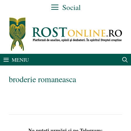
Sari
Social
la
conținut
MENIU
broderie romaneasca
Ne puteți urmări și pe Telegram: