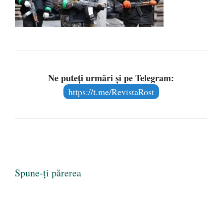
Ne puteți urmări și pe Telegram:
https://t.me/RevistaRost
Spune-ți părerea