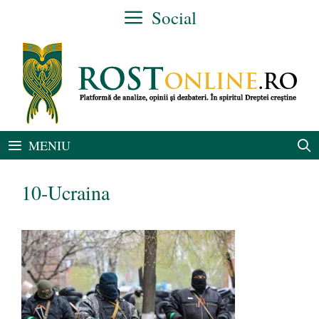
Sari
Social
la
conținut
MENIU
10-Ucraina