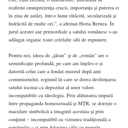
reafirmi omniprezenţa crucii, importanţa şi puterea ei
în ziua de astăzi, într-o lume rătăcită, secularizată şi
îndrăcită de multe ori.”, a afirmat Horia Bernea. În
jurul acestei axe primordiale a satului românesc s-au
adăugat organic toate celelalte săli de expunere.
Pentru noi, ideea de „țăran” și de „român” are o
semnificație profundă, pe care am înțeles-o și
datorită celui care a fondat muzeul după anii
comunismului, regimul în care se dorea desființarea
satului tocmai ca depozitar al unor valori
incompatibile cu ideologia. Prin alăturarea impură
între propaganda homosexuală și MȚR, se dorește o
maculare simbolică a imaginii acestuia și prin
conținut – incompatibil cu viziunea tradițională a
românului – și prin folosirea sălii cu numele