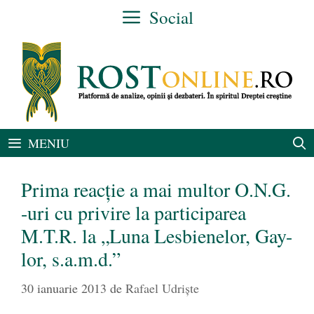
Sari
Social
la
conținut
MENIU
Prima reacție a mai multor O.N.G.
-uri cu privire la participarea
M.T.R. la „Luna Lesbienelor, Gay-
lor, s.a.m.d.”
30 ianuarie 2013
de
Rafael Udriște