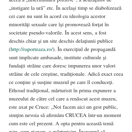
„instigare la ură” etc. În același timp se diabolizează
cei care nu sunt în acord cu ideologia acestor
minorități sexuale care își promovează forțat în
societate pseudo-valorile. În acest sens, a fost
deschis chiar și un site deschis delațiunii publice
(
http://raporteaza.ro/
). În exercițiul de propagandă
sunt implicate ambasade, institute culturale și
fundații străine care doresc impunerea unor valori
străine de cele creștine, tradiționale. Adică exact ceea
ce conține și susține muzeul pe care îl conduceți.
Ethosul tradițional, mărturisit în prima expunere a
muzeului de către cel care a renăscut acest muzeu,
este axat pe Cruce: „Noi facem aici un gest public,
simţim nevoia să afirmăm CRUCEA într-un moment
cum este cel prezent. A opta pentru această temă
este, cum ziceam, o mărturisire. Înseamnă să