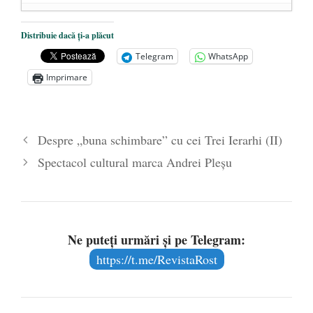
Un bit sau patru cadrane? Politica nu e
Distribuie dacă ți-a plăcut
doar alb și negru
- 27 noiembrie 2025
Telegram
WhatsApp
Din dragoste pentru Frumos (II)
- 10 iunie
Imprimare
2013
DIN DRAGOSTE PENTRU FRUMOS –
Reportaj TVR 2013
- 3 iunie 2013
Despre „buna schimbare” cu cei Trei Ierarhi (II)
Spectacol cultural marca Andrei Pleşu
Ne puteți urmări și pe Telegram:
https://t.me/RevistaRost