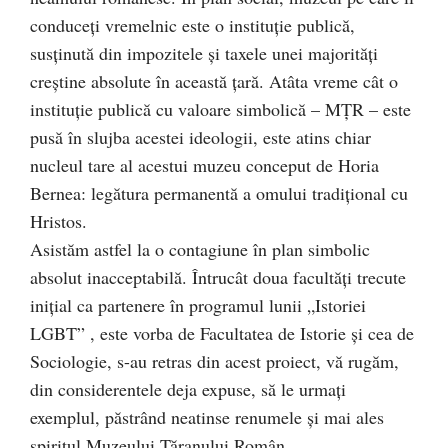
conduceți vremelnic este o instituție publică,
susținută din impozitele și taxele unei majorități
creștine absolute în această țară. Atâta vreme cât o
instituție publică cu valoare simbolică – MȚR – este
pusă în slujba acestei ideologii, este atins chiar
nucleul tare al acestui muzeu conceput de Horia
Bernea: legătura permanentă a omului tradițional cu
Hristos.
Asistăm astfel la o contagiune în plan simbolic
absolut inacceptabilă. Întrucât doua facultăți trecute
inițial ca partenere în programul lunii „Istoriei
LGBT” , este vorba de Facultatea de Istorie și cea de
Sociologie, s-au retras din acest proiect, vă rugăm,
din considerentele deja expuse, să le urmați
exemplul, păstrând neatinse renumele și mai ales
spiritul Muzeului Ţăranului Român.