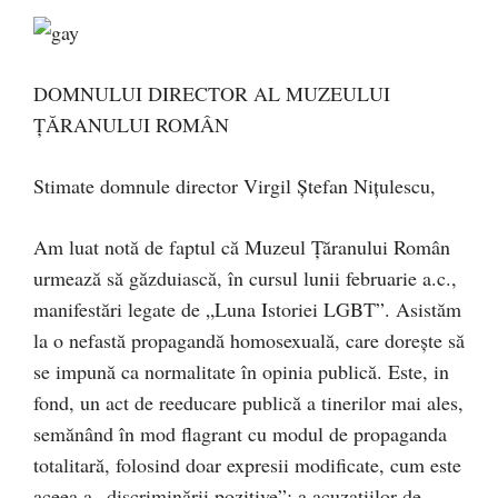
DOMNULUI DIRECTOR AL MUZEULUI
ȚĂRANULUI ROMÂN
Stimate domnule director Virgil Ștefan Nițulescu,
Am luat notă de faptul că Muzeul Țăranului Român
urmează să găzduiască, în cursul lunii februarie a.c.,
manifestări legate de „Luna Istoriei LGBT”. Asistăm
la o nefastă propagandă homosexuală, care dorește să
se impună ca normalitate în opinia publică. Este, in
fond, un act de reeducare publică a tinerilor mai ales,
semănând în mod flagrant cu modul de propaganda
totalitară, folosind doar expresii modificate, cum este
aceea a „discriminării pozitive”; a acuzațiilor de