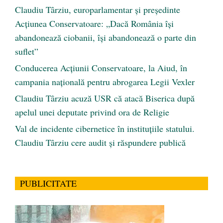
Claudiu Târziu, europarlamentar și președinte
Acțiunea Conservatoare: „Dacă România își
abandonează ciobanii, își abandonează o parte din
suflet”
Conducerea Acțiunii Conservatoare, la Aiud, în
campania națională pentru abrogarea Legii Vexler
Claudiu Târziu acuză USR că atacă Biserica după
apelul unei deputate privind ora de Religie
Val de incidente cibernetice în instituțiile statului.
Claudiu Târziu cere audit și răspundere publică
PUBLICITATE