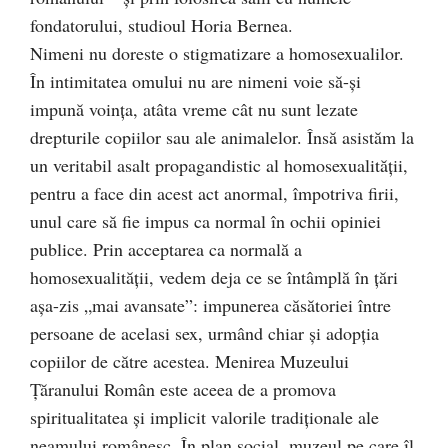
fondatorului, studioul Horia Bernea.
Nimeni nu doreste o stigmatizare a homosexualilor.
În intimitatea omului nu are nimeni voie să-și
impună voința, atâta vreme cât nu sunt lezate
drepturile copiilor sau ale animalelor. Însă asistăm la
un veritabil asalt propagandistic al homosexualității,
pentru a face din acest act anormal, împotriva firii,
unul care să fie impus ca normal în ochii opiniei
publice. Prin acceptarea ca normală a
homosexualității, vedem deja ce se întâmplă în țări
așa-zis „mai avansate”: impunerea căsătoriei între
persoane de acelasi sex, urmând chiar și adopția
copiilor de către acestea. Menirea Muzeului
Ţăranului Român este aceea de a promova
spiritualitatea și implicit valorile tradiționale ale
neamului românesc. În plan social, muzeul pe care îl