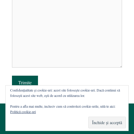
Trimite
Confidențialitate și cookie-uri: acest site folosește cookie-uri. Dacă continui să
folosești acest site web, ești de acord cu utilizarea lor.
Pentru a afla mai multe, inclusiv cum să controlezi cookie-urile, uită-te aici:
Politică cookie-uri
© 2002-2026 · Asociația ROST
Web hosting şi dezvoltare Wordpress:
Casa de WEB