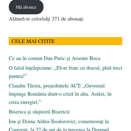
Mă abonez
Alătură-te celorlalți 371 de abonați.
CELE MAI CITITE
Ce au în comun Dan Puric şi Arsenie Boca
O falsă înțelepciune: „Fă-te frate cu dracul, pînă treci
puntea!”
Claudiu Târziu, președintele ACT: „Guvernul
împinge România dintr-o criză în alta. Astăzi, în
criza energiei.”
Biserica și slujitorii Bisericii
Ion și Doina Aldea-Teodorovici, comemorați la
Coșereni, la 32 de ani de la trecerea la Domnul