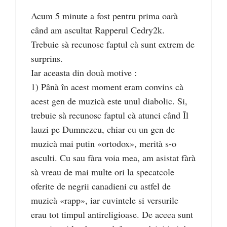
Acum 5 minute a fost pentru prima oarà
când am ascultat Rapperul Cedry2k.
Trebuie sà recunosc faptul cà sunt extrem de
surprins.
Iar aceasta din douà motive :
1) Pânà în acest moment eram convins cà
acest gen de muzicà este unul diabolic. Si,
trebuie sà recunosc faptul cà atunci când Îl
lauzi pe Dumnezeu, chiar cu un gen de
muzicà mai putin «ortodox», merità s-o
asculti. Cu sau fàra voia mea, am asistat fàrà
sà vreau de mai multe ori la specatcole
oferite de negrii canadieni cu astfel de
muzicà «rapp», iar cuvintele si versurile
erau tot timpul antireligioase. De aceea sunt