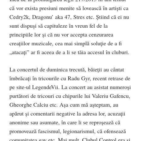
că vor exista presiuni menite să lovească în artişti ca
Cedry2k, Dragonu’ aka 47, Stres etc. Ştiind că ei nu
sunt dispuşi să capituleze în vreun fel de la
principiile lor şi că nu vor accepta cenzurarea
creaţiilor muzicale, cea mai simplă soluţie de a fi
„atacaţi” ar fi aceea de a li se tăia accesul în cluburi.
La concertul de duminica trecută, băieţii au cântat
îmbrăcaţi în tricourile cu Radu Gyr, recent retrase de
pe site-ul LegendeVii. La concert au asistat numeroşi
purtători de tricouri cu chipurile lui Valeriu Gafencu,
Gheorghe Calciu etc. Aşa cum mă aşteptam, au
apărut şi comentarii negative la adresa lor, acuzaţii
anonime sau asumate, în care li se reproşează că
promovează fascismul, legionarismul, că ofensează
comunitatea gay etc. Mai mult, Clubul Control era şi