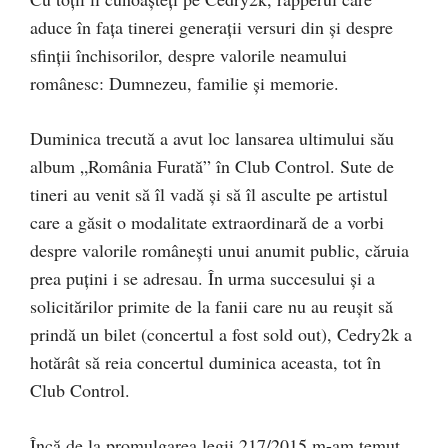
aduce în faţa tinerei generaţii versuri din şi despre
sfinţii închisorilor, despre valorile neamului
românesc: Dumnezeu, familie şi memorie.
Duminica trecută a avut loc lansarea ultimului său
album „România Furată” în Club Control. Sute de
tineri au venit să îl vadă şi să îl asculte pe artistul
care a găsit o modalitate extraordinară de a vorbi
despre valorile româneşti unui anumit public, căruia
prea puţini i se adresau. În urma succesului şi a
solicitărilor primite de la fanii care nu au reuşit să
prindă un bilet (concertul a fost sold out), Cedry2k a
hotărât să reia concertul duminica aceasta, tot în
Club Control.
Încă de la promulgarea legii 217/2015 m-am temut