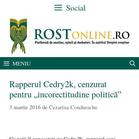
Sari
Social
la
conținut
MENIU
Rapperul Cedry2k, cenzurat
pentru „incorectitudine politică”
3 martie 2016
de
Cezarina Condurache
Cu toţii îl cunoaşteţi pe Cedry2k, rapperul care