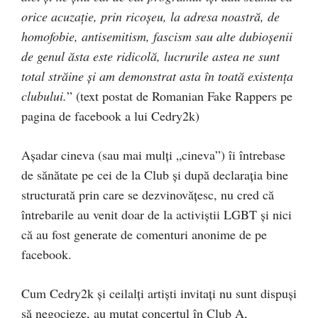
orice acuzaţie, prin rico
ş
eu, la adresa noastră, de
homofobie, antisemitism, fascism sau alte dubioşenii
de genul ăsta este ridicolă, lucrurile astea ne sunt
total străine şi am demonstrat asta în toată existenţa
clubului.
” (text postat de Romanian Fake Rappers pe
pagina de facebook a lui Cedry2k)
Aşadar cineva (sau mai mulţi „cineva”) îi întrebase
de sănătate pe cei de la Club şi după declaraţia bine
structurată prin care se dezvinovăţesc, nu cred că
întrebarile au venit doar de la activiştii LGBT şi nici
că au fost generate de comenturi anonime de pe
facebook.
Cum Cedry2k şi ceilalţi artişti invitaţi nu sunt dispuşi
să negocieze, au mutat concertul în Club A,