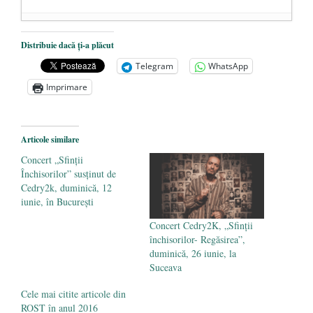
Țara arde și Parlamentul vînează
Distribuie dacă ți-a plăcut
antisemiți verzi pe pereți
- 20 iunie 2018
Telegram
WhatsApp
Ne-a părăsit și Erast Călinescu
- 25 aprilie
Imprimare
2018
Ca o lacrimă de sânge… s-a mutat la
Domnul monahul Ipatie – Bădica Corneliu
Articole similare
Marcu de la Focşani
- 29 mai 2017
Concert „Sfinții
Închisorilor” susținut de
Cedry2k, duminică, 12
iunie, în București
Concert Cedry2K, „Sfinții
închisorilor- Regăsirea”,
duminică, 26 iunie, la
Suceava
Cele mai citite articole din
ROST în anul 2016