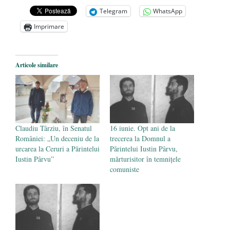
VEȘNICĂ POMENIRE
- 17 martie 2021
Telegram
WhatsApp
ÎNĂLȚATU-S-A!
- 28 mai 2020
Imprimare
Sic credo – Francisco Franco (1892-1975)
- 25 octombrie 2019
Articole similare
Claudiu Târziu, în Senatul
16 iunie. Opt ani de la
României: „Un deceniu de la
trecerea la Domnul a
urcarea la Ceruri a Părintelui
Părintelui Iustin Pârvu,
Iustin Pârvu”
mărturisitor în temnițele
comuniste