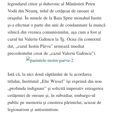
legendarul ctitor şi duhovnic al Mănăstirii Petru
Vodă din Neamţ, titlul de cetăţean de onoare al
oraşului. În minele de la Baia Sprie monahul Iustin
şi-a efectuat o parte din anii de condamnare la muncă
silnică din vremea comunismului, aşa cum a fost şi
cazul lui Valeriu Gafencu la Tg. Ocna (în contextul
dat, „cazul Iustin Pârvu” urmează imediat
precedentului creat de „cazul Valeriu Gafencu”).
Iată că, la nici două săptămîni de la acordarea
titlului, Institutul „Elie Wiesel” îşi exprimă din nou
„profunda indignare” şi solicită imperativ retragerea
cetăţeniei de onoare şi, în subsidiar, embargo-ul
public pe memoria şi cinstirea părintelui, acuzat de
legionarism şi antisemitism.