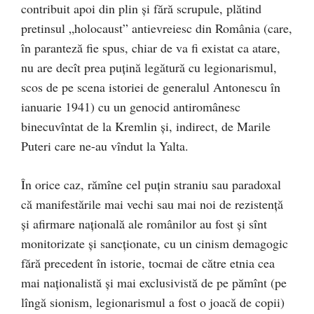
contribuit apoi din plin şi fără scrupule, plătind
pretinsul „holocaust” antievreiesc din România (care,
în paranteză fie spus, chiar de va fi existat ca atare,
nu are decît prea puţină legătură cu legionarismul,
scos de pe scena istoriei de generalul Antonescu în
ianuarie 1941) cu un genocid antiromânesc
binecuvîntat de la Kremlin şi, indirect, de Marile
Puteri care ne-au vîndut la Yalta.
În orice caz, rămîne cel puţin straniu sau paradoxal
că manifestările mai vechi sau mai noi de rezistenţă
şi afirmare naţională ale românilor au fost şi sînt
monitorizate şi sancţionate, cu un cinism demagogic
fără precedent în istorie, tocmai de către etnia cea
mai naţionalistă şi mai exclusivistă de pe pămînt (pe
lîngă sionism, legionarismul a fost o joacă de copii)