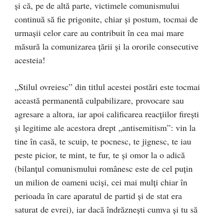
şi că, pe de altă parte, victimele comunismului
continuă să fie prigonite, chiar şi postum, tocmai de
urmaşii celor care au contribuit în cea mai mare
măsură la comunizarea ţării şi la ororile consecutive
acesteia!
„Stilul ovreiesc” din titlul acestei postări este tocmai
această permanentă culpabilizare, provocare sau
agresare a altora, iar apoi calificarea reacţiilor fireşti
şi legitime ale acestora drept „antisemitism”: vin la
tine în casă, te scuip, te pocnesc, te jignesc, te iau
peste picior, te mint, te fur, te şi omor la o adică
(bilanţul comunismului românesc este de cel puţin
un milion de oameni ucişi, cei mai mulţi chiar în
perioada în care aparatul de partid şi de stat era
saturat de evrei), iar dacă îndrăzneşti cumva şi tu să