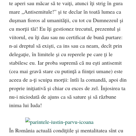
te aperi sau măcar să te vaiţi, atunci îţi strig în gura
mare „Antisemitule!” şi te declar în toată lumea ca
duşman fioros al umanităţii, cu tot cu Dumnezeul şi
cu morţii tăi! Eu îţi gestionez trecutul, prezentul şi
viitorul, eu îţi dau sau nu certificat de bună purtare:
n-ai dreptul să exişti, ca ins sau ca neam, decît prin
delegaţie, în limitele şi cu reperele pe care ţi le
stabilesc eu. Iar proba supremă că nu eşti antisemit
(cea mai gravă stare cu putinţă a fiinţei umane) este
aceea de a-ţi scuipa morţii: întîi la comandă, apoi din
proprie iniţiativă şi chiar cu exces de zel. Înjosirea ta
nu-i niciodată de ajuns ca să sature şi să răzbune
inima lui Iuda!
În România actuală condiţiile şi mentalitatea sînt cu