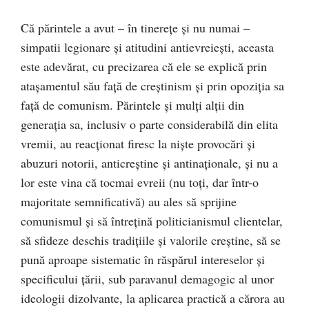
Că părintele a avut – în tinereţe şi nu numai –
simpatii legionare şi atitudini antievreieşti, aceasta
este adevărat, cu precizarea că ele se explică prin
ataşamentul său faţă de creştinism şi prin opoziţia sa
faţă de comunism. Părintele şi mulţi alţii din
generaţia sa, inclusiv o parte considerabilă din elita
vremii, au reacţionat firesc la nişte provocări şi
abuzuri notorii, anticreştine şi antinaţionale, şi nu a
lor este vina că tocmai evreii (nu toţi, dar într-o
majoritate semnificativă) au ales să sprijine
comunismul şi să întreţină politicianismul clientelar,
să sfideze deschis tradiţiile şi valorile creştine, să se
pună aproape sistematic în răspărul intereselor şi
specificului ţării, sub paravanul demagogic al unor
ideologii dizolvante, la aplicarea practică a cărora au