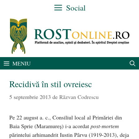
Sari
Social
la
conținut
MENIU
Recidivă în stil ovreiesc
5 septembrie 2013
de
Răzvan Codrescu
Pe 22 august a. c., Consiliul local al Primăriei din
Baia Sprie (Maramureş) i-a acordat
post-mortem
părintelui arhimandrit Iustin Pârvu (1919-2013), deja