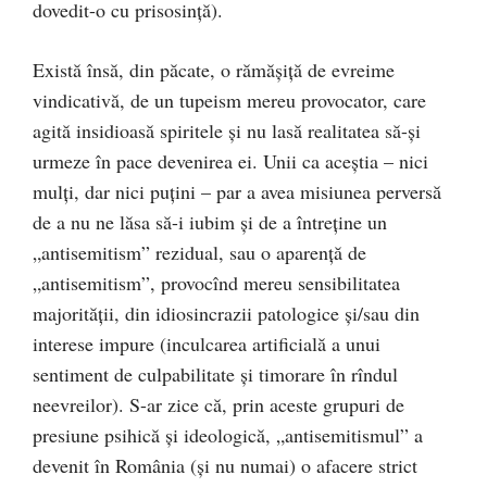
dovedit-o cu prisosinţă).
Există însă, din păcate, o rămăşiţă de evreime
vindicativă, de un tupeism mereu provocator, care
agită insidioasă spiritele şi nu lasă realitatea să-şi
urmeze în pace devenirea ei. Unii ca aceştia – nici
mulţi, dar nici puţini – par a avea misiunea perversă
de a nu ne lăsa să-i iubim şi de a întreţine un
„antisemitism” rezidual, sau o aparenţă de
„antisemitism”, provocînd mereu sensibilitatea
majorităţii, din idiosincrazii patologice şi/sau din
interese impure (inculcarea artificială a unui
sentiment de culpabilitate şi timorare în rîndul
neevreilor). S-ar zice că, prin aceste grupuri de
presiune psihică şi ideologică, „antisemitismul” a
devenit în România (şi nu numai) o afacere strict