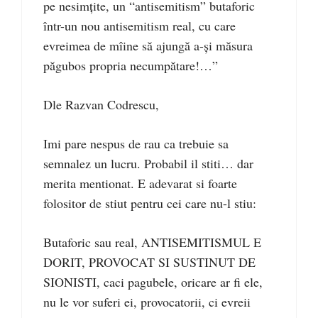
pe nesimţite, un “antisemitism” butaforic
într-un nou antisemitism real, cu care
evreimea de mîine să ajungă a-şi măsura
păgubos propria necumpătare!…”
Dle Razvan Codrescu,
Imi pare nespus de rau ca trebuie sa
semnalez un lucru. Probabil il stiti… dar
merita mentionat. E adevarat si foarte
folositor de stiut pentru cei care nu-l stiu:
Butaforic sau real, ANTISEMITISMUL E
DORIT, PROVOCAT SI SUSTINUT DE
SIONISTI, caci pagubele, oricare ar fi ele,
nu le vor suferi ei, provocatorii, ci evreii