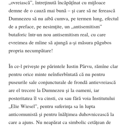
„ovreiască”, întreţinută încăpăţînat cu mijloace
demne de o cauză mai bună – şi care să ne ferească
Dumnezeu să nu aibă cumva, pe termen lung, efectul
de a preface, pe nesimţite, un „antisemitism”
butaforic într-un nou antisemitism real, cu care
evreimea de mîine să ajungă a-şi măsura păgubos
propria necumpătare!
În ce-l priveşte pe părintele Iustin Pârvu, rămîne clar
pentru orice minte neînfierbîntată că nu pentru
puseurile sale conjuncturale de frondă antievreiască
are el trecere la Dumnezeu şi la oameni, iar
posteritatea îl va cinsti, cu sau fără voia Institutului
„Elie Wiesel”, pentru suferinţa sa în lupta
anticomunistă şi pentru înălţimea duhovnicească la
care a ajuns. Nu neapărat ca simbolic cetăţean de