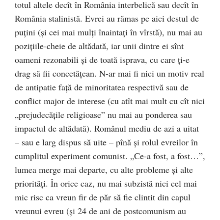
totul altele decît în România interbelică sau decît în
România stalinistă. Evrei au rămas pe aici destul de
puţini (şi cei mai mulţi înaintaţi în vîrstă), nu mai au
poziţiile-cheie de altădată, iar unii dintre ei sînt
oameni rezonabili şi de toată isprava, cu care ţi-e
drag să fii concetăţean. N-ar mai fi nici un motiv real
de antipatie faţă de minoritatea respectivă sau de
conflict major de interese (cu atît mai mult cu cît nici
„prejudecăţile religioase” nu mai au ponderea sau
impactul de altădată). Românul mediu de azi a uitat
– sau e larg dispus să uite – pînă şi rolul evreilor în
cumplitul experiment comunist. „Ce-a fost, a fost…”,
lumea merge mai departe, cu alte probleme şi alte
priorităţi. În orice caz, nu mai subzistă nici cel mai
mic risc ca vreun fir de păr să fie clintit din capul
vreunui evreu (şi 24 de ani de postcomunism au