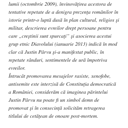
lumii (octombrie 2009), învinovăţirea acestora de
tentative repetate de a denigra prezenţa românilor în
istorie printr-o luptă dusă în plan cultural, religios şi
militar, descrierea evreilor drept persoane pentru
care „creştinii sunt spurcaţi” şi asocierea acestui
grup etnic Diavolului (ianuarie 2013) indică în mod
clar că Justin Pârvu şi-a manifestat public, în
repetate rânduri, sentimentele de ură împotriva
evreilor.
Întrucât promovarea mesajelor rasiste, xenofobe,
antisemite este interzisă de Constituţia democratică
a României, considerăm că imaginea părintelui
Justin Pârvu nu poate fi un simbol demn de
promovat şi în consecinţă solicităm retragerea
titlului de cetăţean de onoare post­-mortem.