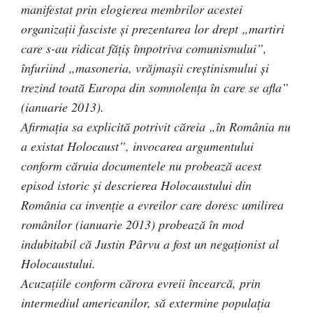
manifestat prin elogierea membrilor acestei
organizaţii fasciste şi prezentarea lor drept „martiri
care s-au ridicat făţiş împotriva comunismului”,
înfuriind „masoneria, vrăjmaşii creştinismului şi
trezind toată Europa din somnolenţa în care se afla”
(ianuarie 2013).
Afirmaţia sa explicită potrivit căreia „în România nu
a existat Holocaust”, invocarea argumentului
conform căruia documentele nu probează acest
episod istoric şi descrierea Holocaustului din
România ca invenţie a evreilor care doresc umilirea
românilor (ianuarie 2013) probează în mod
indubitabil că Justin Pârvu a fost un negaţionist al
Holocaustului.
Acuzaţiile conform cărora evreii încearcă, prin
intermediul americanilor, să extermine populaţia