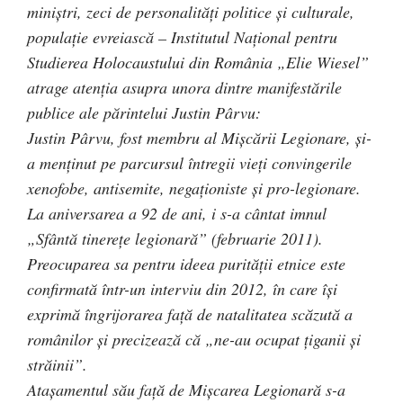
miniştri, zeci de personalităţi politice şi culturale,
populaţie evreiască – Institutul Naţional pentru
Studierea Holocaustului din România „Elie Wiesel”
atrage atenţia asupra unora dintre manifestările
publice ale părintelui Justin Pârvu:
Justin Pârvu, fost membru al Mişcării Legionare, şi-
a menţinut pe parcursul întregii vieţi convingerile
xenofobe, antisemite, negaţioniste şi pro-legionare.
La aniversarea a 92 de ani, i s-a cântat imnul
„Sfântă tinereţe legionară” (februarie 2011).
Preocuparea sa pentru ideea purităţii etnice este
confirmată într-un interviu din 2012, în care îşi
exprimă îngrijorarea faţă de natalitatea scăzută a
românilor şi precizează că „ne-au ocupat ţiganii şi
străinii”.
Ataşamentul său faţă de Mişcarea Legionară s-a