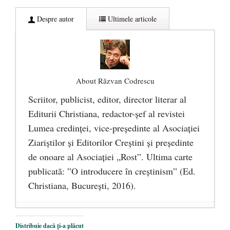
Despre autor
Ultimele articole
About Răzvan Codrescu
Scriitor, publicist, editor, director literar al
Editurii Christiana, redactor-şef al revistei
Lumea credinţei, vice-preşedinte al Asociaţiei
Ziariştilor şi Editorilor Creştini şi preşedinte
de onoare al Asociaţiei „Rost”. Ultima carte
publicată: ”O introducere în creștinism” (Ed.
Christiana, Bucureşti, 2016).
DANA KONYA-PETRIȘOR, ÎNTRU
Distribuie dacă ți-a plăcut