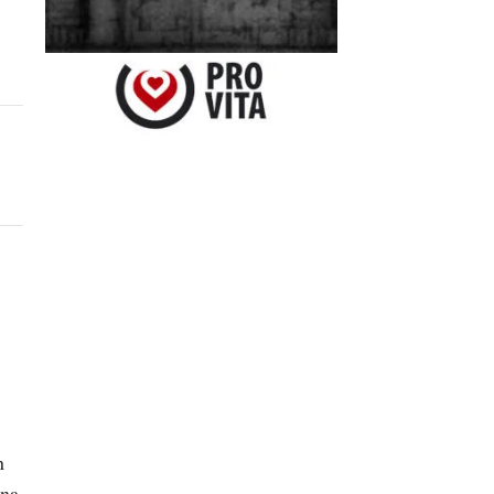
n
ina