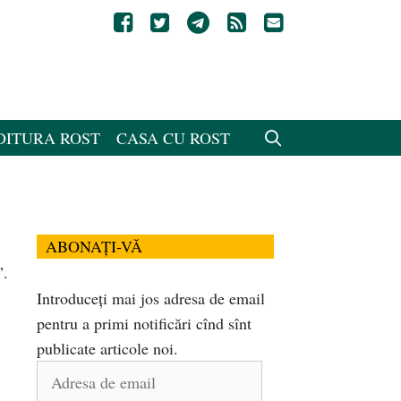
DITURA ROST
CASA CU ROST
ABONAȚI-VĂ
”.
Introduceți mai jos adresa de email
pentru a primi notificări cînd sînt
publicate articole noi.
Adresa
de