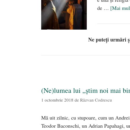
de …
[Mai mu
Ne puteți urmări 
(Ne)lumea lui „știm noi mai bi
1 octombrie 2018
de
Răzvan Codrescu
Mă uit zilnic, cu stupoare, cum un Andre
Teodor Baconschi, un Adrian Papahagi, un 