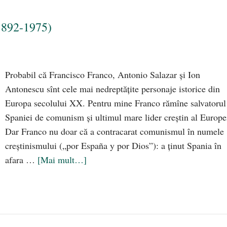
1892-1975)
Probabil că Francisco Franco, Antonio Salazar și Ion
Antonescu sînt cele mai nedreptățite personaje istorice din
Europa secolului XX. Pentru mine Franco rămîne salvatorul
Spaniei de comunism și ultimul mare lider creștin al Europe
Dar Franco nu doar că a contracarat comunismul în numele
creștinismului („por España y por Dios”): a ținut Spania în
afara …
[Mai mult…]