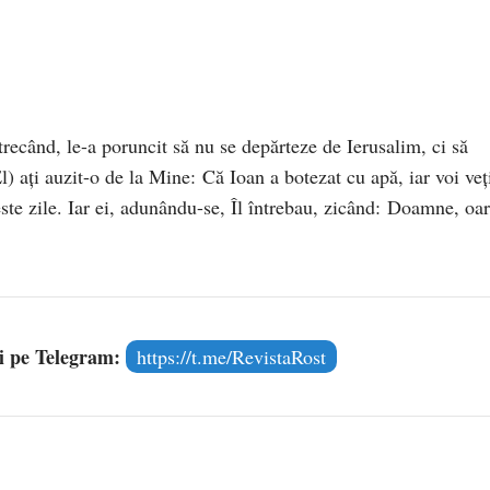
etrecând, le-a poruncit să nu se depărteze de Ierusalim, ci să
l) aţi auzit-o de la Mine: Că Ioan a botezat cu apă, iar voi veţi
te zile. Iar ei, adunându-se, Îl întrebau, zicând: Doamne, oar
și pe Telegram:
https://t.me/RevistaRost