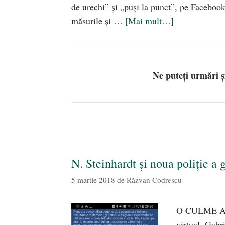
de urechi” și „puși la punct”, pe Facebook
măsurile și …
[Mai mult…]
Ne puteți urmări 
N. Steinhardt și noua poliție a g
5 martie 2018
de
Răzvan Codrescu
O CULME A C
virtual, Gabr