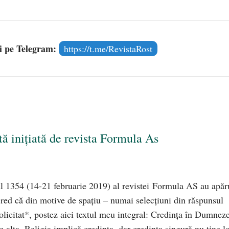
și pe Telegram:
https://t.me/RevistaRost
nițiată de revista Formula As
 1354 (14-21 februarie 2019) al revistei Formula AS au apăr
cred că din motive de spațiu – numai selecțiuni din răspunsul
solicitat*, postez aici textul meu integral: Credința în Dumnez
 e alta. Religia implică credința, dar credința singură nu tine l