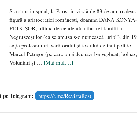
S-a stins în spital, la Paris, în vîrstă de 83 de ani, o aleas
figură a aristocrației românești, doamna DANA KONYA-
PETRIȘOR, ultima descendentă a ilustrei familii a
Negruzzeștilor (ea se amuza s-o numească „trib”), din 1
soția profesorului, scriitorului și fostului deținut politic
Marcel Petrișor (pe care pînă deunăzi l-a vegheat, bolnav,
Voluntari și …
[Mai mult…]
și pe Telegram:
https://t.me/RevistaRost