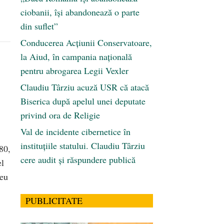
ciobanii, își abandonează o parte
din suflet”
Conducerea Acțiunii Conservatoare,
la Aiud, în campania națională
pentru abrogarea Legii Vexler
Claudiu Târziu acuză USR că atacă
Biserica după apelul unei deputate
privind ora de Religie
Val de incidente cibernetice în
instituțiile statului. Claudiu Târziu
80,
cere audit și răspundere publică
el
zeu
PUBLICITATE