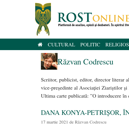
Sari
la
conținut
CULTURAL
POLITIC
RELIGIOS
Răzvan Codrescu
Scriitor, publicist, editor, director literar
vice-preşedinte al Asociaţiei Ziariştilor şi
Ultima carte publicată: ”O introducere în 
DANA KONYA-PETRIȘOR, Î
17 martie 2021
de
Răzvan Codrescu