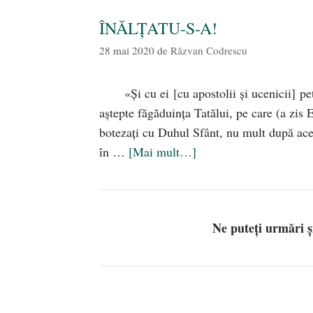
ÎNĂLȚATU-S-A!
28 mai 2020
de
Răzvan Codrescu
«Şi cu ei [cu apostolii şi ucenicii] p
aştepte făgăduinţa Tatălui, pe care (a zis E
botezaţi cu Duhul Sfânt, nu mult după aces
în …
[Mai mult…]
Ne puteți urmări 