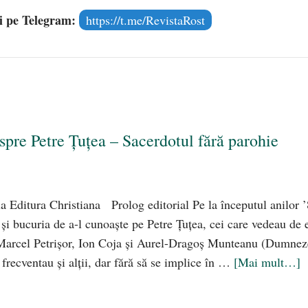
și pe Telegram:
https://t.me/RevistaRost
espre Petre Țuțea – Sacerdotul fără parohie
 la Editura Christiana Prolog editorial Pe la începutul anilor ’
și bucuria de a-l cunoaște pe Petre Țuțea, cei care vedeau de 
Marcel Petrișor, Ion Coja și Aurel-Dragoș Munteanu (Dumne
 frecventau și alții, dar fără să se implice în …
[Mai mult…]