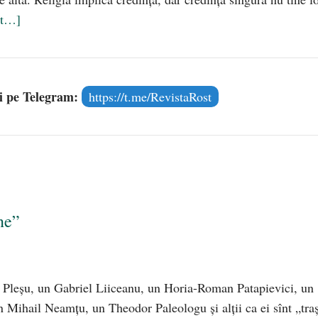
lt…]
și pe Telegram:
https://t.me/RevistaRost
ne”
i Pleșu, un Gabriel Liiceanu, un Horia-Roman Patapievici, un
Mihail Neamțu, un Theodor Paleologu și alții ca ei sînt „traș