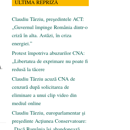
ULTIMA REPRIZĂ
Claudiu Târziu, președintele ACT:
„Guvernul împinge România dintr-o
criză în alta. Astăzi, în criza
energiei.”
Protest împotriva abuzurilor CNA:
„Libertatea de exprimare nu poate fi
i.
redusă la tăcere
Claudiu Târziu acuză CNA de
cenzură după solicitarea de
eliminare a unui clip video din
mediul online
Claudiu Târziu, europarlamentar și
președinte Acțiunea Conservatoare:
„Dacă România își abandonează