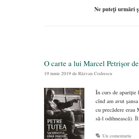
Ne puteți urmări 
O carte a lui Marcel Petrișor d
19 iunie 2019
de
Răzvan Codrescu
În curs de apariție
cînd am avut șansa 
cu precădere erau 
să-l odihnească). Îl
Un comentariu