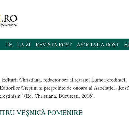
UE
LA ZI
REVISTA ROST
ASOCIAȚIA ROST
E
 al Editurii Christiana, redactor-şef al revistei Lumea credinţei,
 Editorilor Creştini şi preşedinte de onoare al Asociaţiei „Rost
creștinism” (Ed. Christiana, Bucureşti, 2016).
NTRU VEȘNICĂ POMENIRE