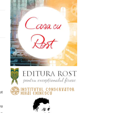
ut
eu
oc