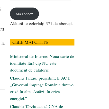
email
ă
Mă abonez
Alătură-te celorlalți 371 de abonați.
973
CELE MAI CITITE
 la
Ministerul de Interne: Noua carte de
identitate fără cip NU este
document de călătorie
Claudiu Târziu, președintele ACT:
„Guvernul împinge România dintr-o
criză în alta. Astăzi, în criza
energiei.”
Claudiu Târziu acuză CNA de