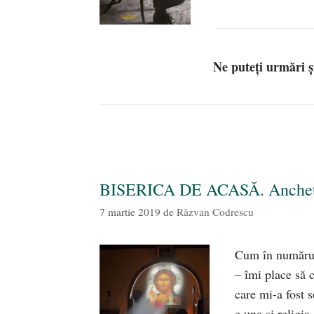
Ne puteți urmări 
BISERICA DE ACASĂ. Anchetă i
7 martie 2019
de
Răzvan Codrescu
Cum în numărul
– îmi place să 
care mi-a fost 
e una și religia