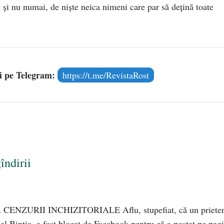
 și nu numai, de niște neica nimeni care par să dețină toate
și pe Telegram:
https://t.me/RevistaRost
îndirii
ENZURII INCHIZITORIALE Aflu, stupefiat, că un priete
iel Bintia, a fost blocat de Facebook pentru că a postat pe pag