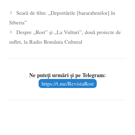
România nu știe să își folosească și să își
protejeze resursele
- 11 august 2025
Seară de film: „Deportările [bararabenilor] în
Siberia”
Despre „Rost” şi „La Vulturi”, două proiecte de
suflet, la Radio România Cultural
Ne puteți urmări și pe Telegram:
https://t.me/RevistaRost