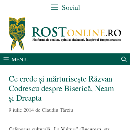
Sari
Social
la
conținut
MENIU
Ce crede şi mărturiseşte Răzvan
Codrescu despre Biserică, Neam
şi Dreapta
9 iulie 2014
de
Claudiu Târziu
Cafeneaua culturală „La Vulturi” (Bucureşti, str.