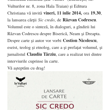
Vulturilor nr. 8, zona Hala Traian) şi Editura
vineri, 11 iulie 2014,
19.30
Christiana vă invită
ora
,
Răzvan Codrescu
la lansarea cărţii
Sic credo
, de
.
Volumul este o sinteză, în dialoguri, a gîndirii lui
Răzvan Codrescu despre Biserică, Neam şi Dreapta.
Costion Nicolescu
Despre carte şi autor vor vorbi
,
eseist, teolog şi etnolog, care a şi prefaţat volumul, şi
Claudiu Târziu
jurnalistul
, care a realizat trei dintre
interviurile cuprinse în carte.
Vă așteptăm cu drag!