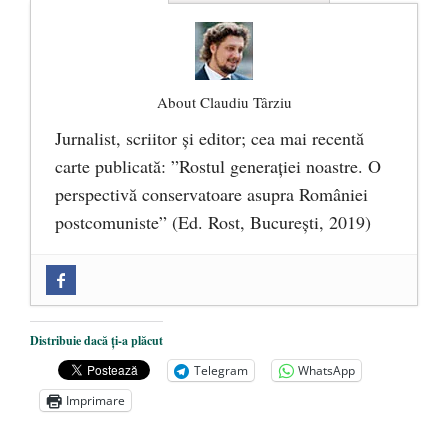
About Claudiu Târziu
Jurnalist, scriitor şi editor; cea mai recentă
carte publicată: ”Rostul generației noastre. O
perspectivă conservatoare asupra României
postcomuniste” (Ed. Rost, București, 2019)
„Microbuzele de aur” ale PNRR: Claudiu
Târziu cere anchetă a Parchetului
European și reforme pentru a bloca
Distribuie dacă ți-a plăcut
achizițiile la suprapreț
- 13 august 2025
Telegram
WhatsApp
Dragi prieteni din Constanța
- 12 august
Imprimare
2025