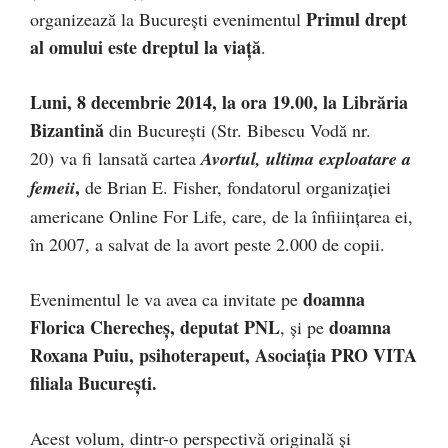
Primul drept
organizează la Bucureşti evenimentul
al omului este dreptul la viaţă
.
Luni, 8 decembrie 2014, la ora 19.00, la Librăria
Bizantină
din Bucureşti (Str. Bibescu Vodă nr.
20) va fi lansată cartea
Avortul, ultima exploatare a
,
femeii
de Brian E. Fisher, fondatorul organizaţiei
americane Online For Life, care, de la înfiiinţarea ei,
în 2007, a salvat de la avort peste 2.000 de copii.
doamna
Evenimentul le va avea ca invitate pe
Florica Cherecheş, deputat PNL
doamna
, şi pe
Roxana Puiu, psihoterapeut, Asociația PRO VITA
filiala București.
Acest volum, dintr-o perspectivă originală şi