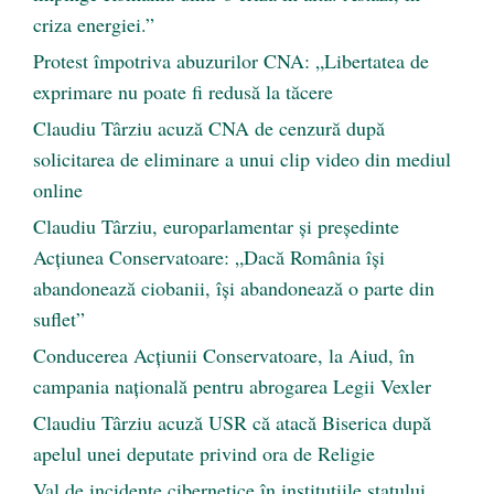
criza energiei.”
Protest împotriva abuzurilor CNA: „Libertatea de
exprimare nu poate fi redusă la tăcere
Claudiu Târziu acuză CNA de cenzură după
solicitarea de eliminare a unui clip video din mediul
online
Claudiu Târziu, europarlamentar și președinte
Acțiunea Conservatoare: „Dacă România își
abandonează ciobanii, își abandonează o parte din
suflet”
Conducerea Acțiunii Conservatoare, la Aiud, în
campania națională pentru abrogarea Legii Vexler
Claudiu Târziu acuză USR că atacă Biserica după
apelul unei deputate privind ora de Religie
Val de incidente cibernetice în instituțiile statului.