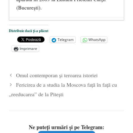
(Bucureşti).
Ceva despre pandemie
- 17 martie 2020
Distribuie dacă ți-a plăcut
O carte despre embrionul uman, ca
Telegram
WhatsApp
persoană ce trebuie apărată
- 8 octombrie
Imprimare
2019
Societatea de Cultură Macedo-Română
împlinește 140 de ani de la înființare
- 20
Omul contemporan şi teroarea istoriei
septembrie 2019
Fericirea de a studia la Moscova față în față cu
„reeducarea” de la Pitești
Ne puteți urmări și pe Telegram: