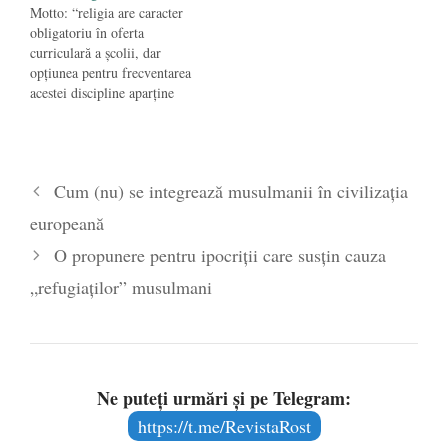
Motto: “religia are caracter
obligatoriu în oferta
curriculară a școlii, dar
opțiunea pentru frecventarea
acestei discipline aparține
elevului major, respectiv
părinților sau tutorilor legali
instituiți pentru elevii
minori” (Legea 1⁄2011). La
Cum (nu) se integrează musulmanii în civilizația
început de an şcolar, care nu
întâmplător are loc după
europeană
sărbătoarea Sf. Cruci,
Asociaţia Secular-Umanistă
O propunere pentru ipocriţii care susţin cauza
din România începe
„refugiaţilor” musulmani
campania…
Ne puteți urmări și pe Telegram:
https://t.me/RevistaRost