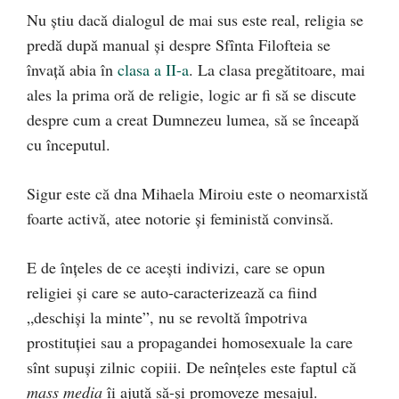
Nu știu dacă dialogul de mai sus este real, religia se
predă după manual și despre Sfînta Filofteia se
învață abia în
clasa a II-a
. La clasa pregătitoare, mai
ales la prima oră de religie, logic ar fi să se discute
despre cum a creat Dumnezeu lumea, să se înceapă
cu începutul.
Sigur este că dna Mihaela Miroiu este o neomarxistă
foarte activă, atee notorie şi feministă convinsă.
E de înţeles de ce acești indivizi, care se opun
religiei și care se auto-caracterizează ca fiind
„deschiși la minte”, nu se revoltă împotriva
prostituției sau a propagandei homosexuale la care
sînt supuşi zilnic copiii. De neînțeles este faptul că
mass media
îi ajută să-și promoveze mesajul.