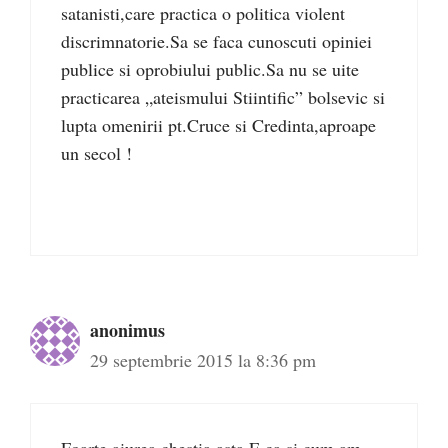
satanisti,care practica o politica violent
discrimnatorie.Sa se faca cunoscuti opiniei
publice si oprobiului public.Sa nu se uite
practicarea „ateismului Stiintific” bolsevic si
lupta omenirii pt.Cruce si Credinta,aproape
un secol !
anonimus
29 septembrie 2015 la 8:36 pm
Foarte aiurea chestia asta.E ca si cum am