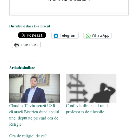
De ce propaganda LGBT nu-și are locul în
Distribuie dacă ți-a plăcut
unitățile de învățământ
- 17 iunie 2020
Telegram
WhatsApp
Anarhia din SUA e opera stângii radicale
-
Imprimare
2 iunie 2020
Pe zi ce trece mă conving că mass media
are prea puțin a face cu informarea
- 30
Articole similare
mai 2020
Claudiu Târziu acuză USR
Confuzia din capul unui
că atacă Biserica după apelul
profesoraș de filosofie
unei deputate privind ora de
Religie
Ora de religie: de ce?