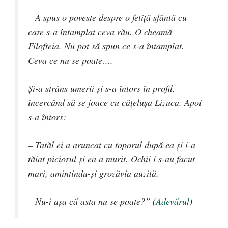
– A spus o poveste despre o fetiţă sfântă cu
care s-a întamplat ceva rău. O cheamă
Filofteia. Nu pot să spun ce s-a întamplat.
Ceva ce nu se poate….
Şi-a strâns umerii şi s-a întors în profil,
încercând să se joace cu căţeluşa Lizuca. Apoi
s-a întors:
– Tatăl ei a aruncat cu toporul după ea şi i-a
tăiat piciorul şi ea a murit. Ochii i s-au facut
mari, amintindu-şi grozăvia auzită.
– Nu-i aşa că asta nu se poate?” (
Adevărul
)