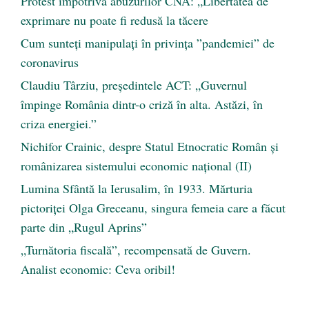
Protest împotriva abuzurilor CNA: „Libertatea de
exprimare nu poate fi redusă la tăcere
Cum sunteți manipulați în privința ”pandemiei” de
coronavirus
Claudiu Târziu, președintele ACT: „Guvernul
împinge România dintr-o criză în alta. Astăzi, în
criza energiei.”
Nichifor Crainic, despre Statul Etnocratic Român şi
românizarea sistemului economic naţional (II)
Lumina Sfântă la Ierusalim, în 1933. Mărturia
pictoriței Olga Greceanu, singura femeia care a făcut
parte din „Rugul Aprins”
„Turnătoria fiscală”, recompensată de Guvern.
Analist economic: Ceva oribil!