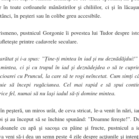
în toate cotloanele mânăstirilor şi chiliilor, ci şi în lăcaşur
stânci, în peşteri sau în colibe greu accesibile.
ismeno, pustnicul Gorgonie îi povestea lui Tudor despre isto
sufleteşte printre cadavrele seculare.
arătat şi i-a spus: ”Ţine-ţi mintea în iad şi nu deznădăjdui!”
 mintea, ci şi cu trupul în iad şi deznădejdea o să te cupri
ecioarei cu Pruncul, la care să te rogi neîncetat. Cum simţi că
ebuie să începi rugăciunea. Cel mai rapid e să spui conti
rice fel, numai să nu laşi iadul să-ţi domine mintea.
în peşteră, un miros urât, de ceva stricat, le-a venit în nări, ia
oi şi au început să se închine spunând: ”Doamne fereşte!”. D
bidoanele cu apă şi sacoşa cu pâine şi fructe, pustnicul a ie
a veni să-i dea un semn peste 4 zile despre acţiunile şi intenţi