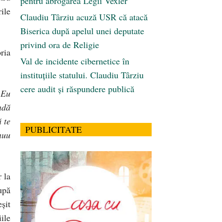
pentru abrogarea Legii Vexler
ile
Claudiu Târziu acuză USR că atacă
Biserica după apelul unei deputate
privind ora de Religie
ria
Val de incidente cibernetice în
instituțiile statului. Claudiu Târziu
cere audit și răspundere publică
 Eu
ndă
 te
PUBLICITATE
nuu
r la
upă
şit
ile