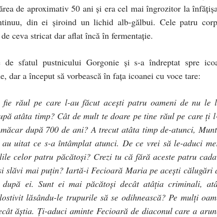
rea de aproximativ 50 ani şi era cel mai îngrozitor la înfăţişa
tinuu, din ei şiroind un lichid alb-gălbui. Cele patru corp
de ceva stricat dar aflat încă în fermentaţie.
 de sfatul pustnicului Gorgonie şi s-a îndreptat spre ico
, dar a început să vorbească în faţa icoanei cu voce tare:
fie răul pe care l-au făcut aceşti patru oameni de nu le l
upă atâta timp? Cât de mult te doare pe tine răul pe care ţi l
ici măcar după 700 de ani? A trecut atâta timp de-atunci, Munt
i au uitat ce s-a întâmplat atunci. De ce vrei să le-aduci me
elile celor patru păcătoşi? Crezi tu că fără aceste patru cada
 şi slăvi mai puţin? Iartă-i Fecioară Maria pe aceşti călugări 
i după ei. Sunt ei mai păcătoşi decât atâţia criminali, atâ
milostivit lăsându-le trupurile să se odihnească? Pe mulţi oam
 decât ăştia. Ţi-aduci aminte Fecioară de diaconul care a arun