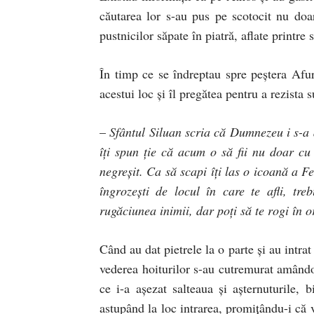
căutarea lor s-au pus pe scotocit nu doar 
pustnicilor săpate în piatră, aflate printre 
În timp ce se îndreptau spre peştera Afur
acestui loc şi îl pregătea pentru a rezista 
–
Sfântul Siluan scria că Dumnezeu i s-a 
îţi spun ţie că acum o să fii nu doar cu
negreşit. Ca să scapi îţi las o icoană a F
îngrozeşti de locul în care te afli, tr
rugăciunea inimii, dar poţi să te rogi în o
Când au dat pietrele la o parte şi au intrat 
vederea hoiturilor s-au cutremurat amând
ce i-a aşezat salteaua şi aşternuturile, 
astupând la loc intrarea, promiţându-i că v