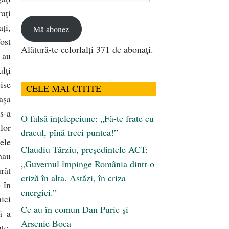
email
aţi
ţi,
Mă abonez
fost
Alătură-te celorlalți 371 de abonați.
 au
ulţi
şise
CELE MAI CITITE
 aşa
s-a
O falsă înțelepciune: „Fă-te frate cu
lor
dracul, pînă treci puntea!”
ele
Claudiu Târziu, președintele ACT:
nau
„Guvernul împinge România dintr-o
rât
criză în alta. Astăzi, în criza
e în
energiei.”
ici
Ce au în comun Dan Puric şi
ă a
Arsenie Boca
ţe.