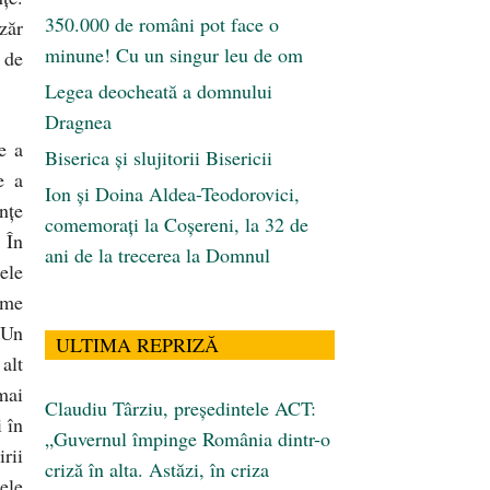
350.000 de români pot face o
zăr
minune! Cu un singur leu de om
 de
Legea deocheată a domnului
Dragnea
e a
Biserica și slujitorii Bisericii
e a
Ion și Doina Aldea-Teodorovici,
nţe
comemorați la Coșereni, la 32 de
. În
ani de la trecerea la Domnul
ele
ume
 Un
ULTIMA REPRIZĂ
alt
mai
Claudiu Târziu, președintele ACT:
i în
„Guvernul împinge România dintr-o
rii
criză în alta. Astăzi, în criza
tele