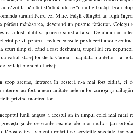
oi au căzut la pământ sfărâmându-se în multe bucăţi. Erau clop
comanda ţarului Petru cel Mare. Falşii călugări au fugit îngroz
 părăsit mânăstirea, devenind un pustnic rătăcitor. Colegii i
es că a fost plătit să joace o sinistră farsă. De atunci au inte
lerini pe zi, pentru a reduce şansele producerii unor evenime
 scurt timp şi, când a fost deshumat, trupul lui era neputrezit
consiliul stareților de la Careia – capitala muntelui – a hotă
de ceilalţi monahi afurisiţi.
 scop ascuns, intrarea în peşteră n-a mai fost zidită, ci d
 interior au fost uneori arătate pelerinilor curioşi şi călugări
oielii privind menirea lor.
începutul lunii august a acestui an în timpul celei mai mari ra
greceşti şi de serviciile secrete ale mai multor ţări ortodo
 adăpost câţiva oameni urmăriţi de serviciile speciale, iar pen