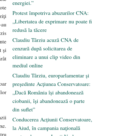
energiei.”
ote
Protest împotriva abuzurilor CNA:
iţi
„Libertatea de exprimare nu poate fi
-au
redusă la tăcere
rzis
Claudiu Târziu acuză CNA de
nte
cenzură după solicitarea de
 şi
eliminare a unui clip video din
rât
mediul online
Claudiu Târziu, europarlamentar și
oar
președinte Acțiunea Conservatoare:
lor
„Dacă România își abandonează
ciobanii, își abandonează o parte
din suflet”
zii
Conducerea Acțiunii Conservatoare,
xe.
la Aiud, în campania națională
tru