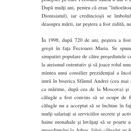
După mulţi ani, pentru că erau ”înfiorăto
Dionisiatul), iar credincioşii se îmbol
deasupra mării, iar peştera a fost zidită, 
În 1998, după 720 de ani, peştera a fost
greşit în faţa Fecioarei Maria. Se spun
simpatiei populare de către preşedintele co
la ateismul ostentativ şi să joace rolul unu
mintea unui consilier prezidenţial a încol
intră în biserica Sfântul Andrei (cea mai
ca mărime, după cea de la Moscova) şi 3
călugăr a fost convins să se ocupe de fo
călugăr nu a acceptat să se închine în fa
mulţi salariaţi ai serviciilor secrete şi act
haine monahale şi învăţaţi să se poarte a
preşedintelui la Athos, falşii călugări au 