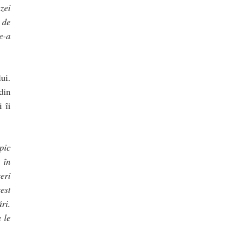
zei
 de
e-a
ui.
din
 îi
pic
 în
eri
est
ri.
 le