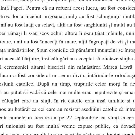
edinţă Papei. Pentru că au refuzat acest lucru, au fost consider
triva lor a început prigoana: mulţi au fost schingiuiţi, mutila
i au fost luaţi ca sclavi, alţii au fost surghiuniţi şi mulţi au 
ei rămaşi li s-au scos ochii, altora li s-au tăiat mâinile, unii
toare, unii au fost înnecaţi în mare, alţii îngropaţi de vii şi m
n faţa mânăstirilor. Spun cronicile că pământul muntelui se înro
i această hărţuire, trei călugări au acceptat să oficieze slujba
ul ceremoniei altarul bisericii din mânăstirea Marea Lavră 
t lucru a fost considerat un semn divin, întărindu-le ortodocşi
nsiunii catolice. După un timp, trupurile celor morţi în ac
i au putut să vadă că cele mai multe erau neputrezite şi ema
călugări care au slujit în rit catolic erau însă umflate şi u
hos au hotărât ca cei care au rezistat asediului catolic să intr
menit numele în fiecare an pe 22 septembrie ca sfinţi cucern
gări unionişti au fost multă vreme expuse public, ca dovad
lor care n-au ascultat porunca ei de păstrare a dreptei credin