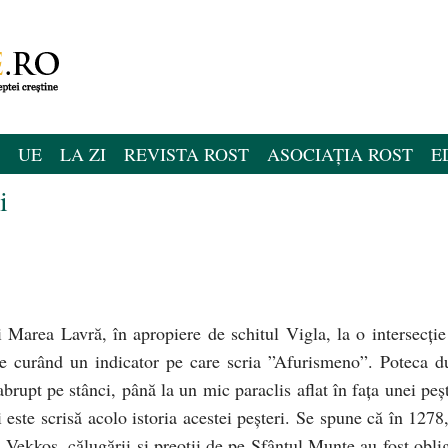
UE
LA ZI
REVISTA ROST
ASOCIAȚIA ROST
E
i
i Marea Lavră, în apropiere de schitul Vigla, la o intersecţie
de curând un indicator pe care scria ”Afurismeno”. Poteca d
rupt pe stânci, până la un mic paraclis aflat în faţa unei peşt
este scrisă acolo istoria acestei peşteri. Se spune că în 1278,
 Vekkos, călugării şi preoţii de pe Sfântul Munte au fost oblig