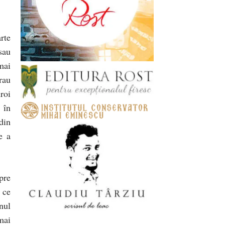
rte
sau
mai
rau
roi
 în
din
e a
pre
 ce
nul
mai