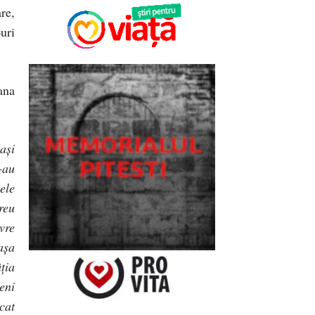
re,
uri
ana
aşi
-au
ele
reu
vre
aşa
ţia
eni
cat