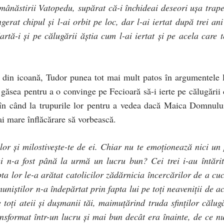
e mânăstirii Vatopedu, supărat că-i închideai deseori uşa trape
erat chipul şi l-ai orbit pe loc, dar l-ai iertat după trei ani
artă-i şi pe călugării ăştia cum l-ai iertat şi pe acela care t
in icoană, Tudor punea tot mai mult patos în argumentele l
găsea pentru a o convinge pe Fecioară să-i ierte pe călugării 
nd în când la trupurile lor pentru a vedea dacă Maica Domnului
ai mare înflăcărare să vorbească.
lor şi milostiveşte-te de ei. Chiar nu te emoţionează nici un 
i n-a fost până la urmă un lucru bun? Cei trei i-au întărit
pta lor le-a arătat catolicilor zădărnicia încercărilor de a cuc
iştilor n-a îndepărtat prin fapta lui pe toţi neaveniţii de ac
toţi ateii şi duşmanii tăi, maimuţărind truda sfinţilor călugă
ansformat într-un lucru şi mai bun decât era înainte, de ce nu