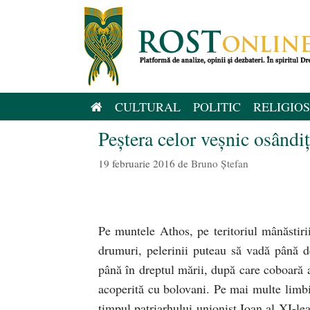
Sari
la
conținut
CULTURAL
POLITIC
RELIGIOS
Peştera celor veşnic osândiţ
19 februarie 2016
de
Bruno Ștefan
Pe muntele Athos, pe teritoriul mânăstiri
drumuri, pelerinii puteau să vadă până 
până în dreptul mării, după care coboară ab
acoperită cu bolovani. Pe mai multe limbi 
timpul patriarhului unionist Ioan al XI-lea