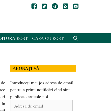
DITURA ROST
CASA CU ROST
ABONAȚI-VĂ
 de
Introduceți mai jos adresa de email
uce
pentru a primi notificări cînd sînt
eri
publicate articole noi.
Adresa
 în
de
aţi