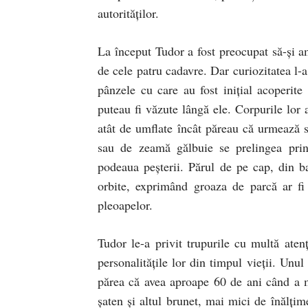
autorităţilor.
La început Tudor a fost preocupat să-şi a
de cele patru cadavre. Dar curiozitatea l-a
pânzele cu care au fost iniţial acoperit
puteau fi văzute lângă ele. Corpurile lor 
atât de umflate încât păreau că urmează s
sau de zeamă gălbuie se prelingea prin o
podeaua peşterii. Părul de pe cap, din ba
orbite, exprimând groaza de parcă ar fi 
pleoapelor.
Tudor le-a privit trupurile cu multă aten
personalităţile lor din timpul vieţii. Unul
părea că avea aproape 60 de ani când a m
şaten şi altul brunet, mai mici de înălţim