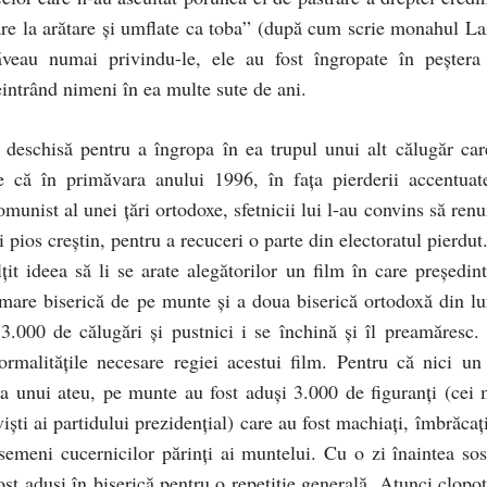
are la arătare şi umflate ca toba” (după cum scrie monahul La
năveau numai privindu-le, ele au fost îngropate în peştera
neintrând nimeni în ea multe sute de ani.
 deschisă pentru a îngropa în ea trupul unui alt călugăr car
e că în primăvara anului 1996, în faţa pierderii accentuat
munist al unei ţări ortodoxe, sfetnicii lui l-au convins să renu
i pios creştin, pentru a recuceri o parte din electoratul pierdut
ţit ideea să li se arate alegătorilor un film în care preşedint
 mare biserică de pe munte şi a doua biserică ortodoxă din l
.000 de călugări şi pustnici i se închină şi îl preamăresc.
rmalităţile necesare regiei acestui film. Pentru că nici un 
ţa unui ateu, pe munte au fost aduşi 3.000 de figuranţi (cei 
ivişti ai partidului prezidenţial) care au fost machiaţi, îmbrăcaţ
semeni cucernicilor părinţi ai muntelui. Cu o zi înaintea sosi
fost aduşi în biserică pentru o repetiţie generală. Atunci clopo