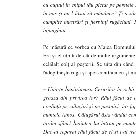
cu cuţitul în chipul tău pictat pe peretel
în nas şi nu-l lăsai să mănânce? Ţi-a sâng
cumplite mustrări şi fierbinţi rugăciuni. I
înjunghiat.
Pe măsură ce vorbea cu Maica Domnului d
Era şi el uimit de cât de multe argumente 
celălalt colţ al peşterii. Se uita din câ
îndeplineşte ruga şi apoi continua cu şi m
–
Uită-te Împărăteasa Cerurilor la ochii 
groaza din privirea lor? Răul făcut de e
credinţă pe călugări şi pe pustnici, iar fa
muntele Athos. Călugărul ăsta vândut comun
tărâm sfânt? Înaintea lui intrau pe munte 
Dac-ai reparat răul făcut de ei şi l-ai tr