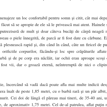
menajeze un loc confortabil pentru somn şi citit, cât mai depa
 făcut să se apropie de ele să le privească mai atent. Hainele 
e putreziseră de mult şi doar câteva bucăţi de cârpă neagră 
aveau o piele înnegrită, de parcă ar fi fost date cu cărbune. E
ă plesnească rapid şi, din când în când, câte un firicel de pu
rificiile corpurilor, făcându-şi loc spre crăpăturile aflate
rbă şi de pe corp era năclăit, iar ochii erau aproape scoşi 
fost vii, dar o groază eternă, neîntreruptă de nici o clipir
ţie, încercând să vadă dacă poate afla mai multe indicii des
 era înalt de peste 1,85 metri, cu o barbă rară şi un păr albit,
urit. Cei doi de lângă el păreau mai tineri, de 35-40 ani, u
e, de aproximativ 1,75 metri. Cel de-al patrulea, aflat puţin 