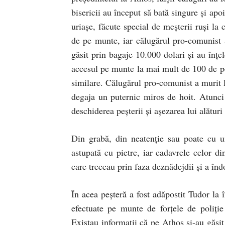
bisericii au început să bată singure şi ap
uriaşe, făcute special de meşterii ruşi la 
de pe munte, iar călugărul pro-comunist a
găsit prin bagaje 10.000 dolari şi au înţel
accesul pe munte la mai mult de 100 de pe
similare. Călugărul pro-comunist a murit la
degaja un puternic miros de hoit. Atunci 
deschiderea peşterii şi aşezarea lui alături 
Din grabă, din neatenţie sau poate cu un
astupată cu pietre, iar cadavrele celor din
care treceau prin faza deznădejdii şi a înd
În acea peşteră a fost adăpostit Tudor la 
efectuate pe munte de forţele de poliţie 
Existau informaţii că pe Athos şi-au găsit