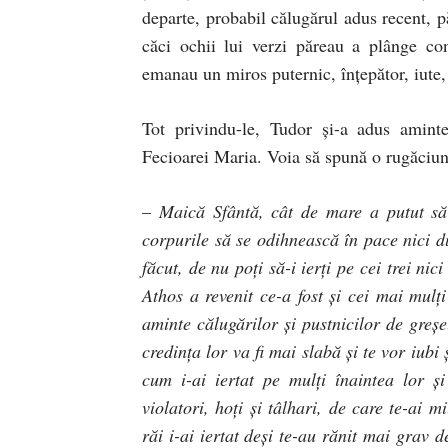
departe, probabil călugărul adus recent, pă
căci ochii lui verzi păreau a plânge con
emanau un miros puternic, înţepător, iute, 
Tot privindu-le, Tudor şi-a adus aminte
Fecioarei Maria. Voia să spună o rugăciune
–
Maică Sfântă, cât de mare a putut să 
corpurile să se odihnească în pace nici d
făcut, de nu poţi să-i ierţi pe cei trei n
Athos a revenit ce-a fost şi cei mai mulţ
aminte călugărilor şi pustnicilor de greş
credinţa lor va fi mai slabă şi te vor iubi
cum i-ai iertat pe mulţi înaintea lor ş
violatori, hoţi şi tâlhari, de care te-ai 
răi i-ai iertat deşi te-au rănit mai grav