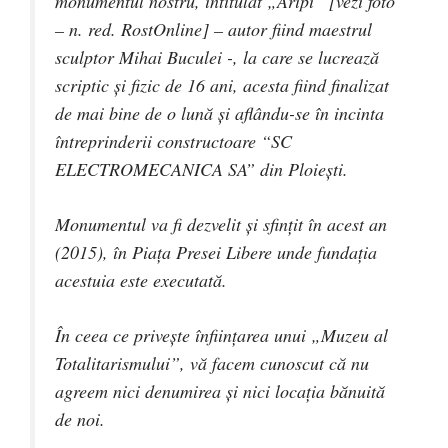
monumentul nostru, intitulat „Aripi”
[vezi foto
– n. red. RostOnline]
– autor fiind maestrul
sculptor Mihai Buculei -, la care se lucrează
scriptic și fizic de 16 ani, acesta fiind finalizat
de mai bine de o lună şi aflându-se în incinta
întreprinderii constructoare “SC
ELECTROMECANICA SA” din Ploiești.
Monumentul va fi dezvelit și sfințit în acest an
(2015), în Piaţa Presei Libere unde fundaţia
acestuia este executată.
În ceea ce privește înființarea unui „Muzeu al
Totalitarismului”, vă facem cunoscut că nu
agreem nici denumirea și nici locația bănuită
de noi.