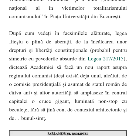
naţional al în victimelor totalitarismului
comunismului” în Piaţa Universităţii din Bucureşti.
După cum vedeţi în facsimilele alăturate, legea
Ilieşiu e plină de aberaţii, de la încălcarea unor
drepturi şi libertăţi constituţionale (probabil pentru
simetrie cu pevederile absurde din
Legea 217/2015
),
dictează Academiei să facă un nou raport asupra
regimului comunist (deşi există deja unul, alcătuit de
o comisie prezidenţială şi asumat de statul român de
cîţiva ani) şi altor autorităţi să amplaseze în centrul
capitalei o cruce gigant, luminată non-stop cu
beculeţe, fără să ţină cont de contextul arhitectonic şi
de… bunul-simţ.