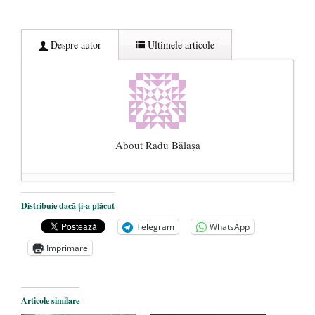
Despre autor
Ultimele articole
About Radu Bălaşa
Șase măsuri pentru primenirea clasei
Distribuie dacă ți-a plăcut
politice românești
- 10 noiembrie 2020
Telegram
WhatsApp
Într-o țară în care se fură miliarde de euro,
Imprimare
memoria rezistenței anticomuniste este
considerată prea scumpă
- 4 iunie 2020
Libertatea cetățeanului vs. ”educația
Articole similare
sexuală” și obligativitatea vaccinării
- 3