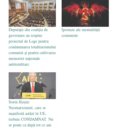
iunie 2020
Deputații din coaliția de
Ipostaze ale mentalităţii
guvernare au respins
comuniste
proiectul de Lege pentru
condamnarea totalitarismului
comunist şi pentru cultivarea
memoriei naţionale
antitotalitare
Sorin Ilieșiu:
Neomarxismul, care se
manifestă astăzi în UE,
trebuie CONDAMNAT. Nu
se poate ca după tot ce am