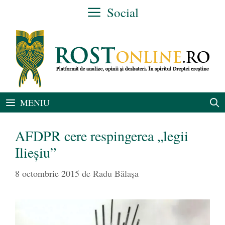
Sari
Social
la
conținut
MENIU
AFDPR cere respingerea „legii
Ilieşiu”
8 octombrie 2015
de
Radu Bălaşa