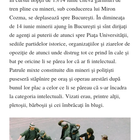
tren pline cu mineri, sub conducerea lui Miron
Cozma, se deplasează spre București. În dimineața
de 14 iunie minerii ajung în București și sînt dirijați
de agenți ai puterii de atunci spre Piața Universității,
sediile partidelor istorice, organizațiilor și ziarelor de
opoziție de atunci unde distrug tot ce prind în cale și
bat pe oricine li se părea lor că ar fi intelectual.
Patrule mixte constituite din mineri și polițiști
puseseră stăpînire pe oraș și operau arestări după
bunul lor plac a celor ce li se păreau că s-ar încadra
la categoria intelectuali. Vizati erau, printre alții,
pletoșii, bărboșii și cei îmbrăcați în blugi.