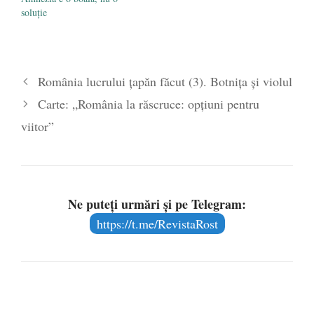
soluție
România lucrului țapăn făcut (3). Botnița și violul
Carte: „România la răscruce: opţiuni pentru
viitor”
Ne puteți urmări și pe Telegram:
https://t.me/RevistaRost