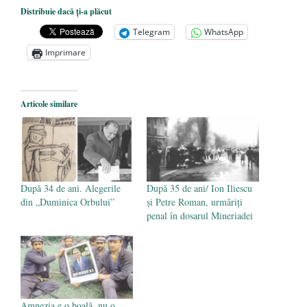
De ce propaganda LGBT nu-și are locul în
Distribuie dacă ți-a plăcut
unitățile de învățământ
- 17 iunie 2020
Telegram
WhatsApp
Anarhia din SUA e opera stângii radicale
-
Imprimare
2 iunie 2020
Pe zi ce trece mă conving că mass media
are prea puțin a face cu informarea
- 30
Articole similare
mai 2020
După 34 de ani. Alegerile
După 35 de ani/ Ion Iliescu
din „Duminica Orbului”
și Petre Roman, urmăriți
penal în dosarul Mineriadei
Amnezia e o boală, nu o