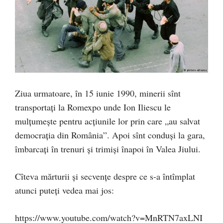
Ziua urmatoare, în 15 iunie 1990, minerii sînt
transportați la Romexpo unde Ion Iliescu le
mulțumește pentru acțiunile lor prin care „au salvat
democrația din România”. Apoi sînt conduși la gara,
îmbarcați în trenuri și trimiși înapoi în Valea Jiului.
Cîteva mărturii și secvențe despre ce s-a întîmplat
atunci puteți vedea mai jos:
https://www.youtube.com/watch?v=MnRTN7axLNI