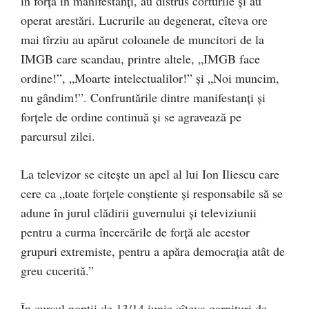
în forță în manifestanți, au distrus corturile și au
operat arestări. Lucrurile au degenerat, cîteva ore
mai tîrziu au apărut coloanele de muncitori de la
IMGB care scandau, printre altele, „IMGB face
ordine!”, „Moarte intelectualilor!” și „Noi muncim,
nu gândim!”. Confruntările dintre manifestanți și
forțele de ordine continuă și se agravează pe
parcursul zilei.
La televizor se citește un apel al lui Ion Iliescu care
cere ca „toate forțele conștiente și responsabile să se
adune în jurul clădirii guvernului și televiziunii
pentru a curma încercările de forță ale acestor
grupuri extremiste, pentru a apăra democrația atât de
greu cucerită.”
În cursul nopții de 13/14 iunie cîteva garnituri de