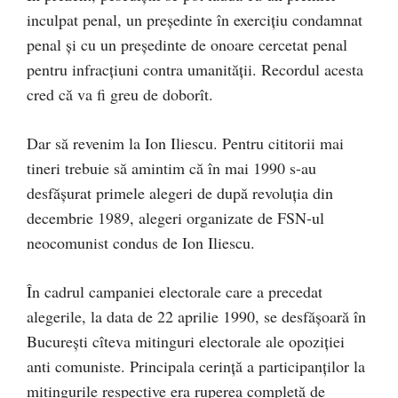
inculpat penal, un președinte în exercițiu condamnat
penal și cu un președinte de onoare cercetat penal
pentru infracțiuni contra umanității. Recordul acesta
cred că va fi greu de doborît.
Dar să revenim la Ion Iliescu. Pentru cititorii mai
tineri trebuie să amintim că în mai 1990 s-au
desfășurat primele alegeri de după revoluția din
decembrie 1989, alegeri organizate de FSN-ul
neocomunist condus de Ion Iliescu.
În cadrul campaniei electorale care a precedat
alegerile, la data de 22 aprilie 1990, se desfășoară în
București cîteva mitinguri electorale ale opoziției
anti comuniste. Principala cerință a participanților la
mitingurile respective era ruperea completă de