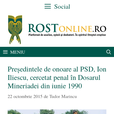
Sari
Social
la
conținut
MENIU
Președintele de onoare al PSD, Ion
Iliescu, cercetat penal în Dosarul
Mineriadei din iunie 1990
22 octombrie 2015
de
Tudor Marincu