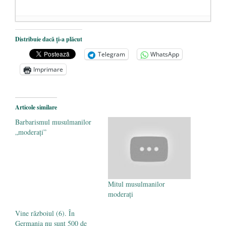
De ce propaganda LGBT nu-și are locul în
Distribuie dacă ți-a plăcut
unitățile de învățământ
- 17 iunie 2020
Telegram
WhatsApp
Anarhia din SUA e opera stângii radicale
-
Imprimare
2 iunie 2020
Pe zi ce trece mă conving că mass media
are prea puțin a face cu informarea
- 30
Articole similare
mai 2020
Barbarismul musulmanilor
„moderați”
Mitul musulmanilor
moderați
Vine războiul (6). În
Germania nu sunt 500 de