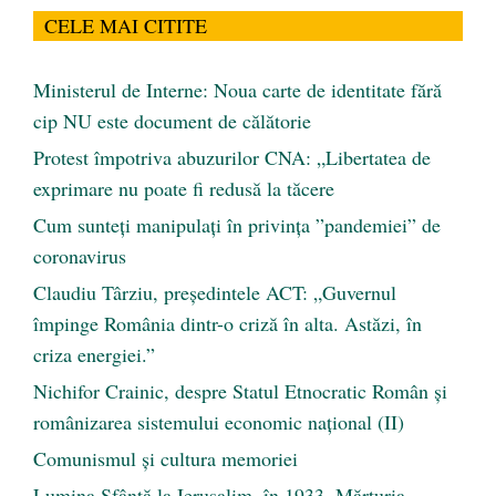
CELE MAI CITITE
Ministerul de Interne: Noua carte de identitate fără
cip NU este document de călătorie
Protest împotriva abuzurilor CNA: „Libertatea de
exprimare nu poate fi redusă la tăcere
Cum sunteți manipulați în privința ”pandemiei” de
coronavirus
Claudiu Târziu, președintele ACT: „Guvernul
împinge România dintr-o criză în alta. Astăzi, în
criza energiei.”
Nichifor Crainic, despre Statul Etnocratic Român şi
românizarea sistemului economic naţional (II)
Comunismul şi cultura memoriei
Lumina Sfântă la Ierusalim, în 1933. Mărturia