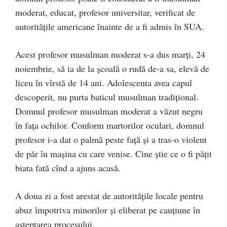
moderat, educat, profesor universitar, verificat de
autoritățile americane înainte de a fi admis în SUA.
Acest profesor musulman moderat s-a dus marți, 24
noiembrie, să ia de la școală o rudă de-a sa, elevă de
liceu în vîrstă de 14 ani. Adolescenta avea capul
descoperit, nu purta baticul musulman tradițional.
Domnul profesor musulman moderat a văzut negru
în fața ochilor. Conform martorilor oculari, domnul
profesor i-a dat o palmă peste față și a tras-o violent
de păr în mașina cu care venise. Cine știe ce o fi pățit
biata fată cînd a ajuns acasă.
A doua zi a fost arestat de autoritățile locale pentru
abuz împotriva minorilor și eliberat pe cauțiune în
așteptarea procesului.