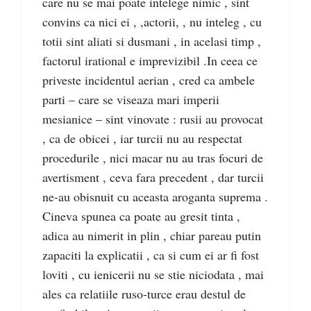
care nu se mai poate intelege nimic , sint
convins ca nici ei , ,actorii, , nu inteleg , cu
totii sint aliati si dusmani , in acelasi timp ,
factorul irational e imprevizibil .In ceea ce
priveste incidentul aerian , cred ca ambele
parti – care se viseaza mari imperii
mesianice – sint vinovate : rusii au provocat
, ca de obicei , iar turcii nu au respectat
procedurile , nici macar nu au tras focuri de
avertisment , ceva fara precedent , dar turcii
ne-au obisnuit cu aceasta aroganta suprema .
Cineva spunea ca poate au gresit tinta ,
adica au nimerit in plin , chiar pareau putin
zapaciti la explicatii , ca si cum ei ar fi fost
loviti , cu ienicerii nu se stie niciodata , mai
ales ca relatiile ruso-turce erau destul de