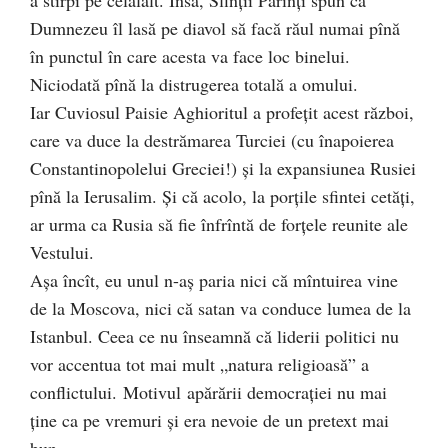
Dumnezeu îl lasă pe diavol să facă răul numai pînă
în punctul în care acesta va face loc binelui.
Niciodată pînă la distrugerea totală a omului.
Iar Cuviosul Paisie Aghioritul a profeţit acest război,
care va duce la destrămarea Turciei (cu înapoierea
Constantinopolelui Greciei!) şi la expansiunea Rusiei
pînă la Ierusalim. Şi că acolo, la porţile sfintei cetăţi,
ar urma ca Rusia să fie înfrîntă de forţele reunite ale
Vestului.
Aşa încît, eu unul n-aş paria nici că mîntuirea vine
de la Moscova, nici că satan va conduce lumea de la
Istanbul. Ceea ce nu înseamnă că liderii politici nu
vor accentua tot mai mult „natura religioasă” a
conflictului. Motivul apărării democraţiei nu mai
ţine ca pe vremuri şi era nevoie de un pretext mai
bun.