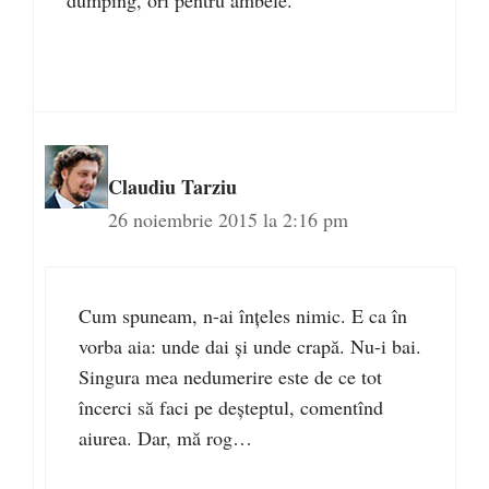
dumping, ori pentru ambele.
Claudiu Tarziu
26 noiembrie 2015 la 2:16 pm
Cum spuneam, n-ai înţeles nimic. E ca în
vorba aia: unde dai şi unde crapă. Nu-i bai.
Singura mea nedumerire este de ce tot
încerci să faci pe deşteptul, comentînd
aiurea. Dar, mă rog…