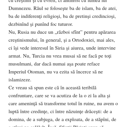
Dumnezeu. Răul se foloseşte ba de islam, ba de atei,
ba de indiferenţi religioşi, ba de pretinşi credincioşi,
dezbinînd şi punînd foc tuturor.
Nu, Rusia nu duce un „război sfînt” pentru apărarea
creştinismului, în general, şi a Ortodoxiei, mai ales,
ci îşi vede interesul în Siria şi aiurea, unde intervine
armat. Nu, Turcia nu vrea musai să ne facă pe toţi
musulmani, dar dacă numai aşa poate reface
Imperiul Otoman, nu va ezita să încerce să ne
islamizeze.
Ce vreau să spun este că în această teribilă
confruntare, care se va acutiza de la o zi la alta şi
care ameninţă să transforme totul în ruine, nu avem o
luptă între credinţe, ci între năzuinţe drăceşti: de a
domina, de a subjuga, de a exploata, de a stăpîni, de
a stîrpi pe celălalt. Însă, Sfinţii Părinţi spun că