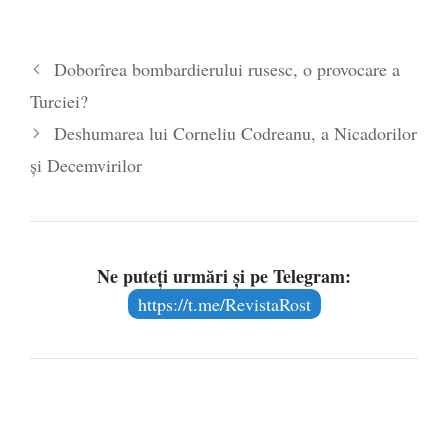
mod direct, ca parteneri
euro-atlantici. Unu: Prin
reducerea de cadre de la
Doborîrea bombardierului rusesc, o provocare a
Pentagon, dar, mai ales, prin
reducerea numărului de
Turciei?
militari, Statele Unite vor…
Deshumarea lui Corneliu Codreanu, a Nicadorilor
și Decemvirilor
Ne puteți urmări și pe Telegram:
https://t.me/RevistaRost