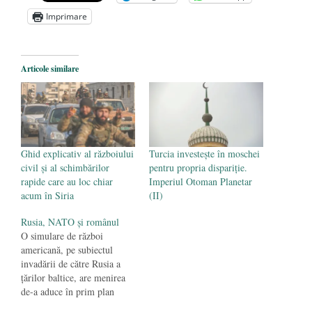
Dragi prieteni din Constanța
- 12 august
Imprimare
2025
România nu știe să își folosească și să își
Articole similare
protejeze resursele
- 11 august 2025
Ghid explicativ al războiului
Turcia investeşte în moschei
civil și al schimbărilor
pentru propria dispariţie.
rapide care au loc chiar
Imperiul Otoman Planetar
acum în Siria
(II)
Rusia, NATO şi românul
O simulare de război
americană, pe subiectul
invadării de către Rusia a
ţărilor baltice, are menirea
de-a aduce în prim plan
aspecte care ne privesc în