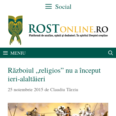
Sari
Social
la
conținut
MENIU
Războiul „religios” nu a început
ieri-alaltăieri
25 noiembrie 2015
de
Claudiu Târziu