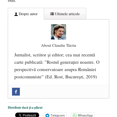
Despre autor
Ultimele articole
About Claudiu Târziu
Jurnalist, scriitor şi editor; cea mai recentă
carte publicată: ”Rostul generației noastre. O
perspectivă conservatoare asupra României
postcomuniste” (Ed. Rost, București, 2019)
„Microbuzele de aur” ale PNRR: Claudiu
Târziu cere anchetă a Parchetului
European și reforme pentru a bloca
Distribuie dacă ți-a plăcut
achizițiile la suprapreț
- 13 august 2025
Telegram
WhatsApp