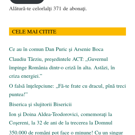
Alătură-te celorlalți 371 de abonați.
CELE MAI CITITE
Ce au în comun Dan Puric şi Arsenie Boca
Claudiu Târziu, președintele ACT: „Guvernul
împinge România dintr-o criză în alta. Astăzi, în
criza energiei.”
O falsă înțelepciune: „Fă-te frate cu dracul, pînă treci
puntea!”
Biserica și slujitorii Bisericii
Ion și Doina Aldea-Teodorovici, comemorați la
Coșereni, la 32 de ani de la trecerea la Domnul
350.000 de români pot face o minune! Cu un singur