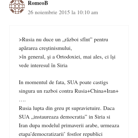
RomeoB
26 noiembrie 2015 la 10:10 am
>Rusia nu duce un „război sfînt” pentru
apărarea creştinismului,
>în general, şi a Ortodoxiei, mai ales, ci îşi
vede interesul în Siria
In momentul de fata, SUA poate castigs
singura un razboi contra Rusia+China+Iran+
….
Rusia lupta din greu pt supravietuire. Daca
SUA „instaureaza democratia” in Siria si
Iran dupa modelul primaverii arabe, urmeaza
etapa’democratizarii’ fostlor republici