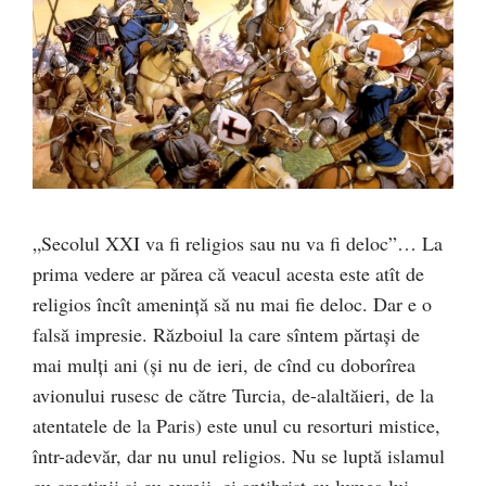
„Secolul XXI va fi religios sau nu va fi deloc”… La
prima vedere ar părea că veacul acesta este atît de
religios încît ameninţă să nu mai fie deloc. Dar e o
falsă impresie. Războiul la care sîntem părtaşi de
mai mulţi ani (şi nu de ieri, de cînd cu doborîrea
avionului rusesc de către Turcia, de-alaltăieri, de la
atentatele de la Paris) este unul cu resorturi mistice,
într-adevăr, dar nu unul religios. Nu se luptă islamul
cu creştinii şi cu evreii, ci antihrist cu lumea lui