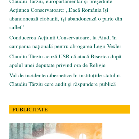
Claudiu Târziu, europarlamentar și președinte
Acțiunea Conservatoare: „Dacă România își
abandonează ciobanii, își abandonează o parte din
suflet”
Conducerea Acțiunii Conservatoare, la Aiud, în
campania națională pentru abrogarea Legii Vexler
Claudiu Târziu acuză USR că atacă Biserica după
apelul unei deputate privind ora de Religie
Val de incidente cibernetice în instituțiile statului.
Claudiu Târziu cere audit și răspundere publică
PUBLICITATE