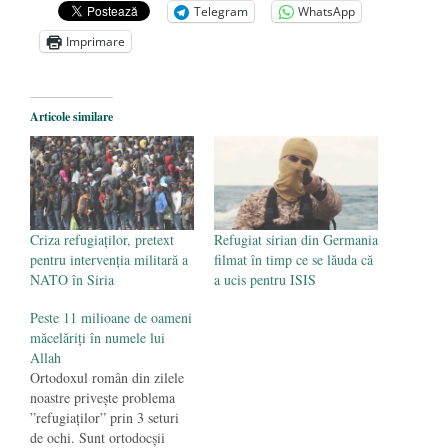
Telegram
WhatsApp
Anarhia din SUA e opera stângii radicale
-
Imprimare
2 iunie 2020
Pe zi ce trece mă conving că mass media
are prea puțin a face cu informarea
- 30
Articole similare
mai 2020
Criza refugiaților, pretext
Refugiat sirian din Germania
pentru intervenția militară a
filmat în timp ce se lăuda că
NATO în Siria
a ucis pentru ISIS
Peste 11 milioane de oameni
măcelăriţi în numele lui
Allah
Ortodoxul român din zilele
noastre priveşte problema
”refugiaţilor” prin 3 seturi
de ochi. Sunt ortodocşii