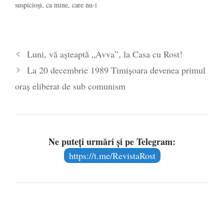
suspicioşi, ca mine, care nu-i
consideră pe aceşti oameni
refugiaţi, ci imigranţi, care
au fost atraşi de necesitatea
forţei de muncă de pe piaţa
Luni, vă aşteaptă „Avva”, la Casa cu Rost!
occidentală; ortodocşii
milostivi, care militează
La 20 decembrie 1989 Timișoara devenea primul
pentru găzduirea
necondiţionată a acestor
oraș eliberat de sub comunism
oameni…
Ne puteți urmări și pe Telegram:
https://t.me/RevistaRost