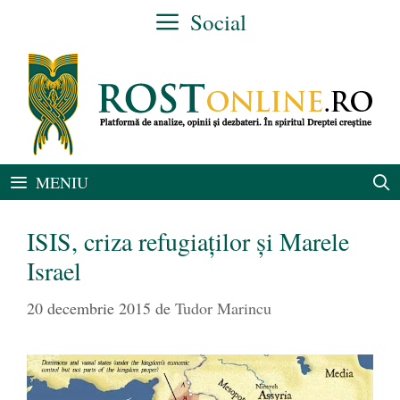
Sari
Social
la
conținut
MENIU
ISIS, criza refugiaților și Marele
Israel
20 decembrie 2015
de
Tudor Marincu