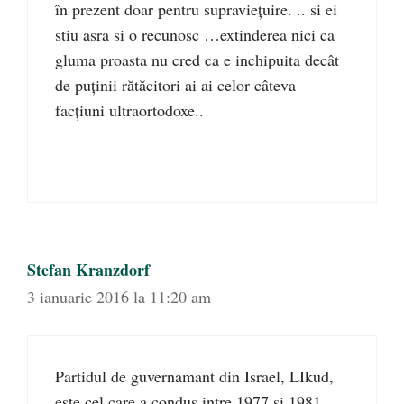
în prezent doar pentru supraviețuire. .. si ei
stiu asra si o recunosc …extinderea nici ca
gluma proasta nu cred ca e inchipuita decât
de puținii rătăcitori ai ai celor câteva
facțiuni ultraortodoxe..
Stefan Kranzdorf
3 ianuarie 2016 la 11:20 am
Partidul de guvernamant din Israel, LIkud,
este cel care a condus intre 1977 si 1981