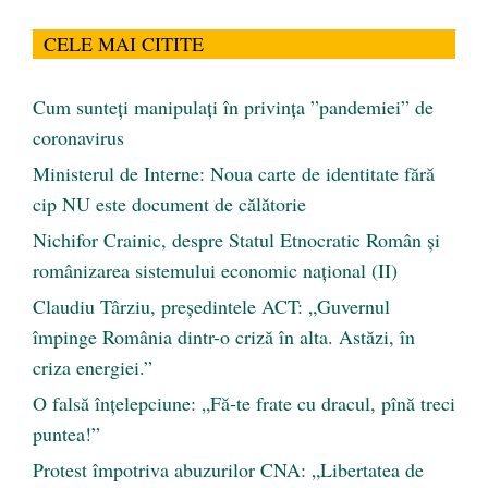
CELE MAI CITITE
Cum sunteți manipulați în privința ”pandemiei” de
coronavirus
Ministerul de Interne: Noua carte de identitate fără
cip NU este document de călătorie
Nichifor Crainic, despre Statul Etnocratic Român şi
românizarea sistemului economic naţional (II)
Claudiu Târziu, președintele ACT: „Guvernul
împinge România dintr-o criză în alta. Astăzi, în
criza energiei.”
O falsă înțelepciune: „Fă-te frate cu dracul, pînă treci
puntea!”
Protest împotriva abuzurilor CNA: „Libertatea de