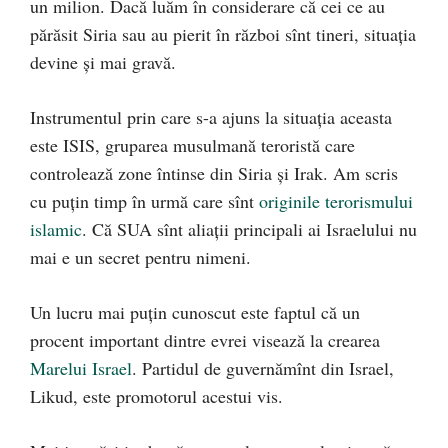
un milion. Dacă luăm în considerare că cei ce au
părăsit Siria sau au pierit în război sînt tineri, situația
devine și mai gravă.
Instrumentul prin care s-a ajuns la situația aceasta
este ISIS, gruparea musulmană teroristă care
controlează zone întinse din Siria și Irak. Am scris
cu puțin timp în urmă care sînt
originile terorismului
islamic
. Că SUA sînt aliații principali ai Israelului nu
mai e un secret pentru nimeni.
Un lucru mai puțin cunoscut este faptul că un
procent important dintre evrei visează la crearea
Marelui Israel
. Partidul de guvernămînt din Israel,
Likud, este promotorul acestui vis.