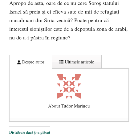
Apropo de asta, oare de ce nu cere Soroş statului
Israel să preia și ei cîteva sute de mii de refugiați
musulmani din Siria vecină? Poate pentru că
interesul sioniștilor este de a depopula zona de arabi,
nu de a-i păstra în regiune?
Despre autor
Ultimele articole
About Tudor Marincu
De ce propaganda LGBT nu-și are locul în
Distribuie dacă ți-a plăcut
unitățile de învățământ
- 17 iunie 2020