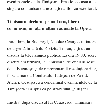
evenimentele de la Timișoara. Practic, aceasta a fost
singura comunicare a revoluționarilor cu exteriorul.
Timişoara, declarat primul oraş liber de
comunism, în faţa mulţimii adunate la Operă
Între timp, la București, Nicolae Ceaușescu, întors
de urgență în țară după vizita în Iran, a ținut un
discurs la televiziunea publică. La ora 19.00, acest
discurs era urmărit, la Timișoara, de oficialii sosiți
de la București și de reprezentanții revoluționarilor,
în sala mare a Comitetului Județean de Partid.
Atunci, Ceaușescu a condamnat evenimentele de la
Timișoara și a spus că pe străzi sunt „huligani”.
Imediat după discursul lui Ceaușescu, Timișoara,