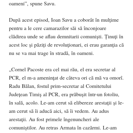
oameni”, spune Savu.
După acest episod, Ioan Savu a coborât în mulțime
pentru a le cere camarazilor săi să înconjoare
clădirea unde se aflau demnitarii comuniști. Ținuți în
acest loc și păziți de revoluționari, ei erau garanția că
nu se va mai trage în stradă, în oameni.
„Cornel Pacoste era cel mai rău, el era secretar al
PCR, el m-a amenințat de câteva ori că mă va omorî.
Radu Bălan, fostul prim-secretar al Comitetului
Județean Timiș al PCR, era prăbușit într-un fotoliu,
în sală, acolo. Le-am cerut să elibereze arestații și le-
am cerut să îi aducă aici, să îi vedem. Au adus
arestații. Au fost primele îngenuncheri ale
comuniștilor. Au retras Armata în cazărmi. Le-am