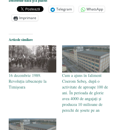
Distribuie dacă ți-a plăcut
președintele Ucrainei, Volodymyr
Telegram
WhatsApp
Zelensky
- 13 mai 2026
Imprimare
Statul care servește Națiunea
- 21 aprilie
2026
Legea Vexler produce efecte. Bustul
Articole similare
poetului Octavian Goga, înlăturat din Iași
- 16 aprilie 2026
16 decembrie 1989.
Cum a ajuns în faliment
Revoluția izbucnește la
Ciserom Sebeș, după o
Timișoara
activitate de aproape 100 de
ani. În perioada de glorie
avea 4000 de angajați și
producea 10 milioane de
perechi de șosete pe an