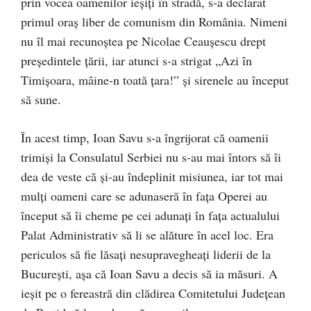
prin vocea oamenilor ieșiți în stradă, s-a declarat
primul oraș liber de comunism din România. Nimeni
nu îl mai recunoștea pe Nicolae Ceaușescu drept
președintele țării, iar atunci s-a strigat „Azi în
Timișoara, mâine-n toată țara!” și sirenele au început
să sune.
În acest timp, Ioan Savu s-a îngrijorat că oamenii
trimiși la Consulatul Serbiei nu s-au mai întors să îi
dea de veste că și-au îndeplinit misiunea, iar tot mai
mulți oameni care se adunaseră în fața Operei au
început să îi cheme pe cei adunați în fața actualului
Palat Administrativ să li se alăture în acel loc. Era
periculos să fie lăsați nesupravegheați liderii de la
București, așa că Ioan Savu a decis să ia măsuri. A
ieșit pe o fereastră din clădirea Comitetului Județean