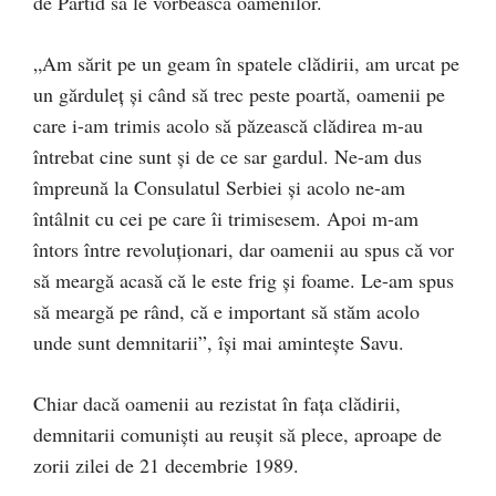
de Partid să le vorbească oamenilor.
„Am sărit pe un geam în spatele clădirii, am urcat pe
un gărduleț și când să trec peste poartă, oamenii pe
care i-am trimis acolo să păzească clădirea m-au
întrebat cine sunt și de ce sar gardul. Ne-am dus
împreună la Consulatul Serbiei și acolo ne-am
întâlnit cu cei pe care îi trimisesem. Apoi m-am
întors între revoluționari, dar oamenii au spus că vor
să meargă acasă că le este frig și foame. Le-am spus
să meargă pe rând, că e important să stăm acolo
unde sunt demnitarii”, își mai amintește Savu.
Chiar dacă oamenii au rezistat în fața clădirii,
demnitarii comuniști au reușit să plece, aproape de
zorii zilei de 21 decembrie 1989.