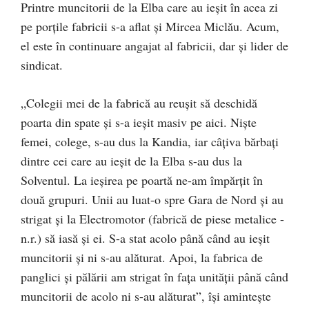
Printre muncitorii de la Elba care au ieșit în acea zi
pe porțile fabricii s-a aflat și Mircea Miclău. Acum,
el este în continuare angajat al fabricii, dar și lider de
sindicat.
„Colegii mei de la fabrică au reușit să deschidă
poarta din spate și s-a ieșit masiv pe aici. Niște
femei, colege, s-au dus la Kandia, iar câțiva bărbați
dintre cei care au ieșit de la Elba s-au dus la
Solventul. La ieșirea pe poartă ne-am împărțit în
două grupuri. Unii au luat-o spre Gara de Nord și au
strigat și la Electromotor (fabrică de piese metalice -
n.r.) să iasă și ei. S-a stat acolo până când au ieșit
muncitorii și ni s-au alăturat. Apoi, la fabrica de
panglici și pălării am strigat în fața unității până când
muncitorii de acolo ni s-au alăturat”, își amintește