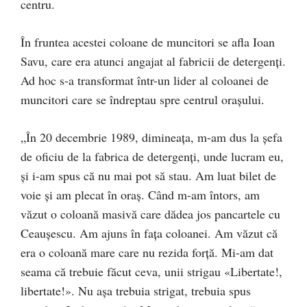
centru.
În fruntea acestei coloane de muncitori se afla Ioan
Savu, care era atunci angajat al fabricii de detergenți.
Ad hoc s-a transformat într-un lider al coloanei de
muncitori care se îndreptau spre centrul orașului.
„În 20 decembrie 1989, dimineața, m-am dus la șefa
de oficiu de la fabrica de detergenți, unde lucram eu,
și i-am spus că nu mai pot să stau. Am luat bilet de
voie și am plecat în oraș. Când m-am întors, am
văzut o coloană masivă care dădea jos pancartele cu
Ceaușescu. Am ajuns în fața coloanei. Am văzut că
era o coloană mare care nu rezida forță. Mi-am dat
seama că trebuie făcut ceva, unii strigau «Libertate!,
libertate!». Nu așa trebuia strigat, trebuia spus