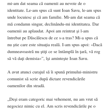
mi-am dat seama că oamenii au nevoie de o
identitate. Le-am spus că sunt Ioan Savu, le-am spus
unde locuiesc și că am familie. Mi-am dat seama că
mă condamn singur, declinându-mi identitatea. Dar
oamenii au aplaudat. Apoi am reintrat și l-am
întrebat pe Dăscălescu de ce s-a tras? Mi-a spus că
nu știe care este situația reală. I-am spus apoi: «Dacă
dumneavoastră nu știți ce se întâmplă în țară, vă rog
să vă dați demisia»”, își amintește Ioan Savu.
A avut atunci curajul să îi spună primului-ministru
comunist să scrie după dictare revendicările
oamenilor din stradă.
„Deși eram categoric mai vehement, nu am vrut să
negociez nimic cu el. Am scris revendicările pe o