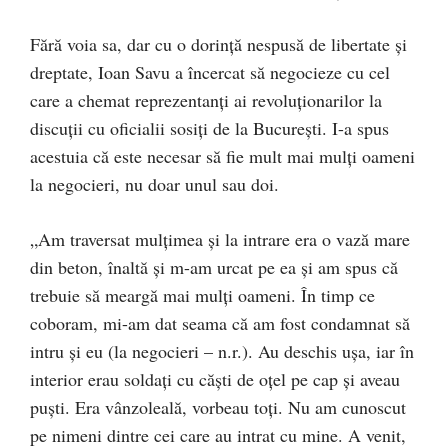
Fără voia sa, dar cu o dorință nespusă de libertate și
dreptate, Ioan Savu a încercat să negocieze cu cel
care a chemat reprezentanți ai revoluționarilor la
discuții cu oficialii sosiți de la București. I-a spus
acestuia că este necesar să fie mult mai mulți oameni
la negocieri, nu doar unul sau doi.
„Am traversat mulțimea și la intrare era o vază mare
din beton, înaltă și m-am urcat pe ea și am spus că
trebuie să meargă mai mulți oameni. În timp ce
coboram, mi-am dat seama că am fost condamnat să
intru și eu (la negocieri – n.r.). Au deschis ușa, iar în
interior erau soldați cu căști de oțel pe cap și aveau
puști. Era vânzoleală, vorbeau toți. Nu am cunoscut
pe nimeni dintre cei care au intrat cu mine. A venit,