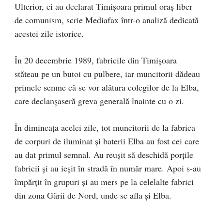
Ulterior, ei au declarat Timişoara primul oraș liber
de comunism, scrie Mediafax într-o analiză dedicată
acestei zile istorice.
În 20 decembrie 1989, fabricile din Timișoara
stăteau pe un butoi cu pulbere, iar muncitorii dădeau
primele semne că se vor alătura colegilor de la Elba,
care declanșaseră greva generală înainte cu o zi.
În dimineața acelei zile, tot muncitorii de la fabrica
de corpuri de iluminat și baterii Elba au fost cei care
au dat primul semnal. Au reușit să deschidă porțile
fabricii și au ieșit în stradă în număr mare. Apoi s-au
împărțit în grupuri și au mers pe la celelalte fabrici
din zona Gării de Nord, unde se afla şi Elba.