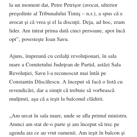
la un moment dat, Petre Petrișor (avocat, ulterior
președinte al Tribunalului Timiș – n.r.), a spus că e
avocat și că vrea și el la discuții. Deja, ad hoc, eram
lider. Am intrat prima dată cinci persoane, apoi încă
opt”, povestește Ioan Savu.
Ajuns, împreună cu ceilalți revoluționari, în sala
mare a Comitetului Județean de Partid, astăzi Sala
Revoluției, Savu l-a recunoscut mai întâi pe
Constantin Dăscălescu. A început să facă o listă cu
revendicări, dar a simțit că trebuie să vorbească
mulțimii, așa că a ieșit la balconul clădirii.
„Am urcat în sala mare, unde se afla primul ministru.
Atunci am stat de-o parte și am început să trec pe
agenda aia ce au vrut oamenii. Am ieșit în balcon și