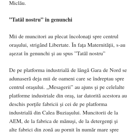
Miclău.
”Tatăl nostru” în genunchi
Mii de muncitori au plecat încolonați spre centrul
orașului, strigând Libertate. În fața Maternității, s-au
așezat în genunchi și au spus ”Tatăl nostru”
De pe platforma industrială de lângă Gara de Nord se
adunaseră deja mii de oameni care se îndreptau spre
centrul orașului. „Mesagerii” au ajuns și pe celelalte
platforme industriale din oraș, iar datorită acestora au
deschis porțile fabricii și cei de pe platforma
industrială din Calea Buziașului. Muncitorii de la
AEM, de la fabrica de mănuși, de la detergenți și
alte fabrici din zonă au pornit în număr mare spre