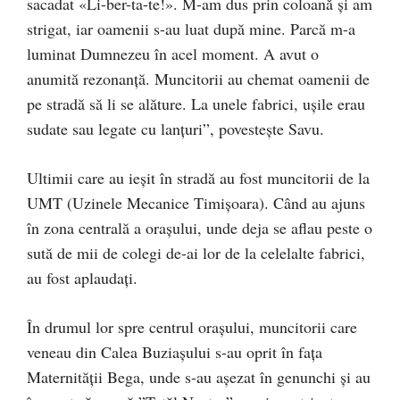
sacadat «Li-ber-ta-te!». M-am dus prin coloană și am
strigat, iar oamenii s-au luat după mine. Parcă m-a
luminat Dumnezeu în acel moment. A avut o
anumită rezonanță. Muncitorii au chemat oamenii de
pe stradă să li se alăture. La unele fabrici, ușile erau
sudate sau legate cu lanțuri”, povesteşte Savu.
Ultimii care au ieșit în stradă au fost muncitorii de la
UMT (Uzinele Mecanice Timișoara). Când au ajuns
în zona centrală a orașului, unde deja se aflau peste o
sută de mii de colegi de-ai lor de la celelalte fabrici,
au fost aplaudați.
În drumul lor spre centrul orașului, muncitorii care
veneau din Calea Buziașului s-au oprit în fața
Maternității Bega, unde s-au așezat în genunchi și au