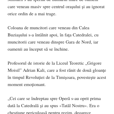
care veneau masiv spre centrul orașului și au ignorat
orice ordin de a mai trage.
Coloana de muncitori care veneau din Calea
Buziașului s-a întâlnit apoi, în fața Catedralei, cu
muncitorii care veneau dinspre Gara de Nord, iar
oamenii au început să se închine.
Profesorul de istorie de la Liceul Teoretic „Grigore
Moisil” Adrian Kali, care a fost rănit de două gloanţe
în timpul Revoluției de la Timișoara, povestește acest
moment emoționant.
„Cei care se îndreptau spre Operă s-au oprit prima
dată la Catedrală și au spus «Tatăl Nostru». Era o
chestiune periculoasă pentru regim, deoarece