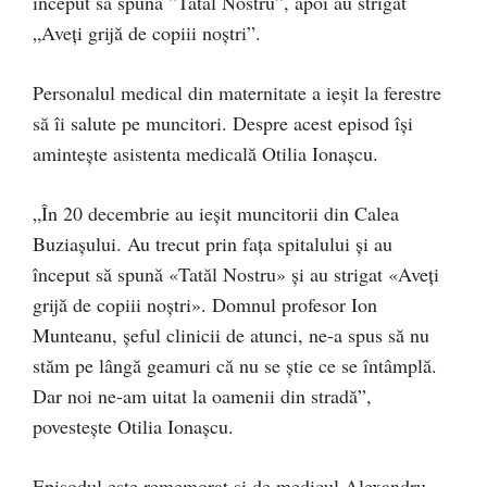
început să spună ”Tatăl Nostru”, apoi au strigat
„Aveți grijă de copiii noștri”.
Personalul medical din maternitate a ieșit la ferestre
să îi salute pe muncitori. Despre acest episod își
amintește asistenta medicală Otilia Ionașcu.
„În 20 decembrie au ieșit muncitorii din Calea
Buziașului. Au trecut prin fața spitalului și au
început să spună «Tatăl Nostru» și au strigat «Aveţi
grijă de copiii noștri». Domnul profesor Ion
Munteanu, șeful clinicii de atunci, ne-a spus să nu
stăm pe lângă geamuri că nu se știe ce se întâmplă.
Dar noi ne-am uitat la oamenii din stradă”,
povesteşte Otilia Ionașcu.
Episodul este rememorat și de medicul Alexandru