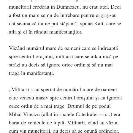
muncitorii credeau în Dumnezeu, nu erau atei. Deci
a fost un mare semn de întrebare pentru ei și și-au
dat seama că nu ne pot stăpâni”, spune Kali, care se
afla și el în rândul manifestanților.
Văzând numărul mare de oameni care se îndreaptă
spre centrul orașului, militarii care se aflau încă pe
străzi au decis să ignore orice ordin și să nu mai
tragă în manifestanţi.
„Militarii s-au speriat de numărul mare de oameni
care veneau masiv spre centrul orașului și au ignorat
orice ordin de a mai trage. Drumul de pe podul
Mihai Viteazu (aflat în spatele Catedralei – n.r.) era
barat de vehicule de luptă. Militarii, când au văzut
cum vin muncitorii, au decis să se opună ordinelor.