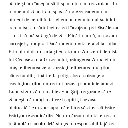
hârtie și am început să îi spun din nou ce vroiam. În
momentul când i-am spus să noteze, eu eram un
nimeni de pe uliță, iar el era un demnitar al statului
comunist, au sărit (cei care îl însoţeau pe Dăscălescu
– n.r.) să mă strângă de gât. Până la urmă, a scos un
carnețel și un pix. Dacă nu era tragic, era chiar hilar.
Primul ministru scria și eu dictam. Am cerut demisia
lui Ceaușescu, a Guvernului, retragerea Armatei din
oraș, eliberarea celor arestați, eliberarea morților
către familii, tipărire la poligrafie a doleanțelor
revoluționarilor, tot ce îmi trecea prin minte atunci.
Eram sigur că nu mai ies viu. Știţi ce greu e să te
gândești că nu îți mai vezi copiii și nevasta
niciodată? Am spus apoi că e bine să citească Petre
Petrișor revendicările. Nu urmăream nimic, eu eram
întâmplător acolo. Mă simțeam responsabil față de