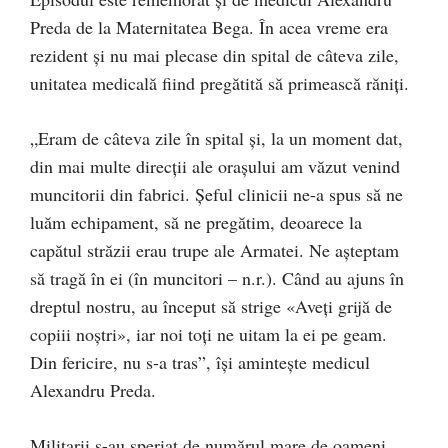
Preda de la Maternitatea Bega. În acea vreme era
rezident și nu mai plecase din spital de câteva zile,
unitatea medicală fiind pregătită să primească răniți.
„Eram de câteva zile în spital și, la un moment dat,
din mai multe direcții ale orașului am văzut venind
muncitorii din fabrici. Șeful clinicii ne-a spus să ne
luăm echipament, să ne pregătim, deoarece la
capătul străzii erau trupe ale Armatei. Ne așteptam
să tragă în ei (în muncitori – n.r.). Când au ajuns în
dreptul nostru, au început să strige «Aveți grijă de
copiii noștri», iar noi toți ne uitam la ei pe geam.
Din fericire, nu s-a tras”, își amintește medicul
Alexandru Preda.
Militarii s-au speriat de numărul mare de oameni