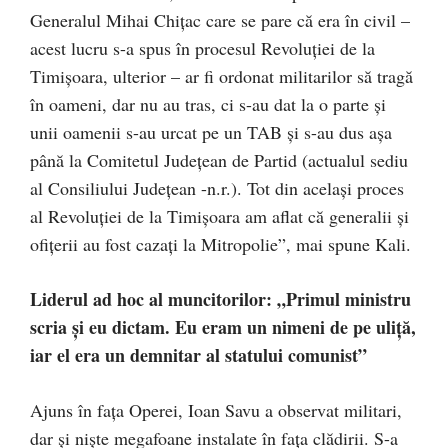
Generalul Mihai Chițac care se pare că era în civil –
acest lucru s-a spus în procesul Revoluției de la
Timișoara, ulterior – ar fi ordonat militarilor să tragă
în oameni, dar nu au tras, ci s-au dat la o parte și
unii oamenii s-au urcat pe un TAB și s-au dus așa
până la Comitetul Județean de Partid (actualul sediu
al Consiliului Județean -n.r.). Tot din același proces
al Revoluției de la Timișoara am aflat că generalii și
ofițerii au fost cazați la Mitropolie”, mai spune Kali.
Liderul ad hoc al muncitorilor: „Primul ministru
scria și eu dictam. Eu eram un nimeni de pe uliță,
iar el era un demnitar al statului comunist”
Ajuns în fața Operei, Ioan Savu a observat militari,
dar și niște megafoane instalate în fața clădirii. S-a