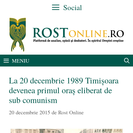
Sari
Social
la
conținut
MENIU
La 20 decembrie 1989 Timișoara
devenea primul oraș eliberat de
sub comunism
20 decembrie 2015
de
Rost Online