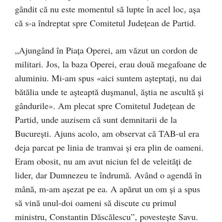
gândit că nu este momentul să lupte în acel loc, așa
că s-a îndreptat spre Comitetul Județean de Partid.
„Ajungând în Piața Operei, am văzut un cordon de
militari. Jos, la baza Operei, erau două megafoane de
aluminiu. Mi-am spus «aici suntem așteptaţi, nu dai
bătălia unde te așteaptă dușmanul, ăștia ne ascultă și
gândurile». Am plecat spre Comitetul Județean de
Partid, unde auzisem că sunt demnitarii de la
București. Ajuns acolo, am observat că TAB-ul era
deja parcat pe linia de tramvai și era plin de oameni.
Eram obosit, nu am avut niciun fel de veleități de
lider, dar Dumnezeu te îndrumă. Având o agendă în
mână, m-am așezat pe ea. A apărut un om și a spus
să vină unul-doi oameni să discute cu primul
ministru, Constantin Dăscălescu”, povestește Savu.