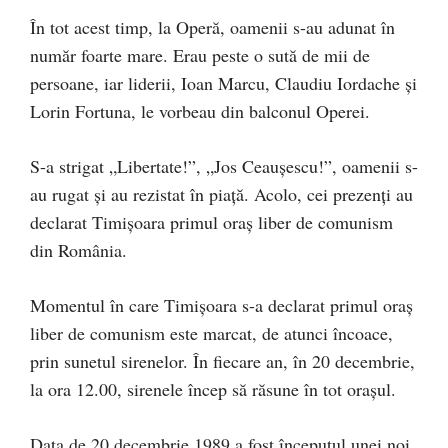
În tot acest timp, la Operă, oamenii s-au adunat în
număr foarte mare. Erau peste o sută de mii de
persoane, iar liderii, Ioan Marcu, Claudiu Iordache și
Lorin Fortuna, le vorbeau din balconul Operei.
S-a strigat „Libertate!”, „Jos Ceaușescu!”, oamenii s-
au rugat și au rezistat în piață. Acolo, cei prezenţi au
declarat Timişoara primul oraş liber de comunism
din România.
Momentul în care Timișoara s-a declarat primul oraș
liber de comunism este marcat, de atunci încoace,
prin sunetul sirenelor. În fiecare an, în 20 decembrie,
la ora 12.00, sirenele încep să răsune în tot orașul.
Data de 20 decembrie 1989 a fost începutul unei noi