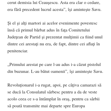
cerut demisia lui Ceaușescu. Asta era clar o cedare,
era fără precedent lucrul acesta”, îşi aminteşte Savu.
Şi el şi alţi martori ai acelor evenimente povestesc
însă că primul bărbat adus în faţa Comitetului
Judeţean de Partid şi prezentat mulţimii ca fiind unul
dintre cei arestaţi nu era, de fapt, dintre cei aflaţi în
penitenciar.
„Primului arestat pe care l-au adus i-a căzut pistolul
din buzunar. L-au bătut oamenii”, își amintește Savu.
Revoluționarul i-a rugat, apoi, pe câțiva camarazi să
se ducă la Consulatul sârbesc pentru a da de veste
acolo ceea ce s-a întâmplat în oraș, pentru ca sârbii
să poată transmite mai departe spre Europa