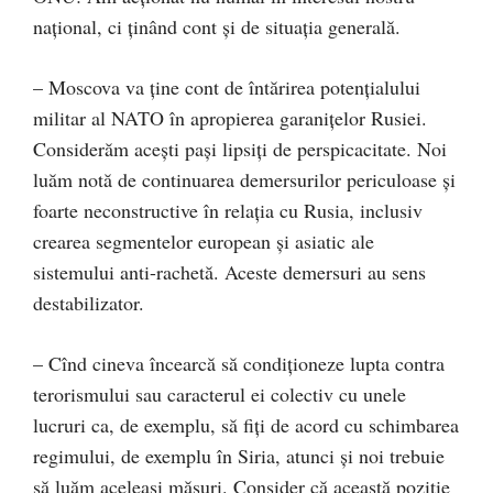
naţional, ci ținând cont și de situația generală.
– Moscova va ține cont de întărirea potenţialului
militar al NATO în apropierea garanițelor Rusiei.
Considerăm aceşti paşi lipsiți de perspicacitate. Noi
luăm notă de continuarea demersurilor periculoase şi
foarte neconstructive în relaţia cu Rusia, inclusiv
crearea segmentelor european şi asiatic ale
sistemului anti-rachetă. Aceste demersuri au sens
destabilizator.
– Cînd cineva încearcă să condiţioneze lupta contra
terorismului sau caracterul ei colectiv cu unele
lucruri ca, de exemplu, să fiți de acord cu schimbarea
regimului, de exemplu în Siria, atunci și noi trebuie
să luăm aceleași măsuri. Consider că această poziție