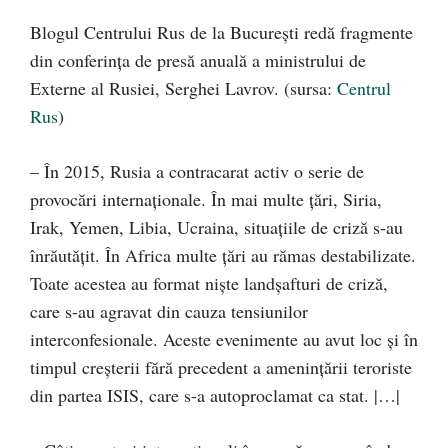
Blogul Centrului Rus de la București redă fragmente
din conferința de presă anuală a ministrului de
Externe al Rusiei, Serghei Lavrov. (sursa:
Centrul
Rus
)
– În 2015, Rusia a contracarat activ o serie de
provocări internaţionale. În mai multe țări, Siria,
Irak, Yemen, Libia, Ucraina, situațiile de criză s-au
înrăutățit. În Africa multe ţări au rămas destabilizate.
Toate acestea au format niște landșafturi de criză,
care s-au agravat din cauza tensiunilor
interconfesionale. Aceste evenimente au avut loc şi în
timpul creşterii fără precedent a ameninţării teroriste
din partea ISIS, care s-a autoproclamat ca stat. |…|