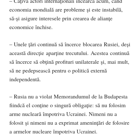
– Câțiva actori internaţionali încearcă acum, când
economia mondială are probleme și este instabilă,
să-și asigure interesele prin crearea de alianţe
economice închise.
– Unele ţări continuă să încerce blocarea Rusiei, deşi
această direcţie aparține trecutului. Acestea continuă
să încerce să obţină profituri unilaterale şi, mai mult,
să ne pedepsească pentru o politică externă
independentă.
– Rusia nu a violat Memorandumul de la Budapesta
fiindcă el conține o singură obligaţie: să nu folosim
arme nucleară împotriva Ucrainei. Nimeni nu a
folosit şi nimeni nu a exprimat ameninţări de folosire
a armelor nucleare împotriva Ucrainei.