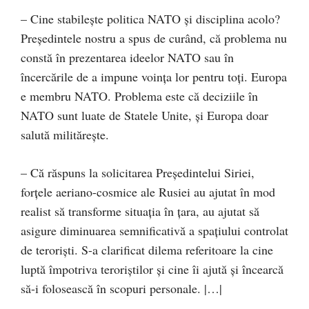
– Cine stabileşte politica NATO şi disciplina acolo?
Preşedintele nostru a spus de curând, că problema nu
constă în prezentarea ideelor NATO sau în
încercările de a impune voinţa lor pentru toţi. Europa
e membru NATO. Problema este că deciziile în
NATO sunt luate de Statele Unite, şi Europa doar
salută milităreşte.
– Că răspuns la solicitarea Preşedintelui Siriei,
forţele aeriano-cosmice ale Rusiei au ajutat în mod
realist să transforme situaţia în ţara, au ajutat să
asigure diminuarea semnificativă a spaţiului controlat
de terorişti. S-a clarificat dilema referitoare la cine
luptă împotriva teroriştilor şi cine îi ajută şi încearcă
să-i folosească în scopuri personale. |…|