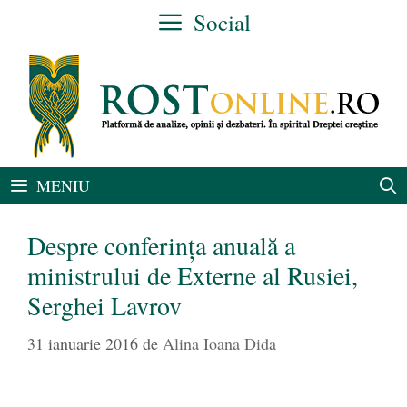
Sari
Social
la
conținut
MENIU
Despre conferința anuală a
ministrului de Externe al Rusiei,
Serghei Lavrov
31 ianuarie 2016
de
Alina Ioana Dida