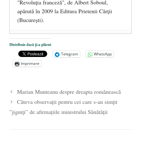
"Revoluţia franceză", de Albert Soboul,
apărută în 2009 la Editura Prietenii Cărţii
(Bucureşti).
Ceva despre pandemie
- 17 martie 2020
Distribuie dacă ți-a plăcut
O carte despre embrionul uman, ca
Telegram
WhatsApp
persoană ce trebuie apărată
- 8 octombrie
Imprimare
2019
Societatea de Cultură Macedo-Română
împlinește 140 de ani de la înființare
- 20
Marian Munteanu despre dreapta românească
septembrie 2019
Câteva observații pentru cei care s-au simțit
”jigniți” de afirmațiile ministrului Sănătății