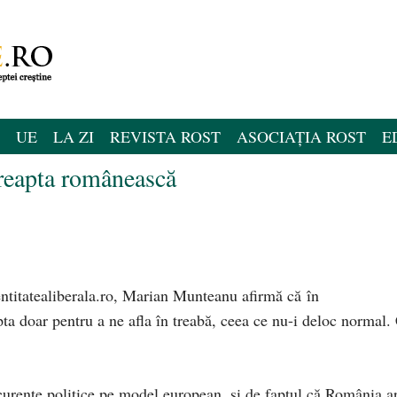
UE
LA ZI
REVISTA ROST
ASOCIAȚIA ROST
E
reapta românească
dentitatealiberala.ro, Marian Munteanu afirmă că în
a doar pentru a ne afla în treabă, ceea ce nu-i deloc normal.
 curente politice pe model european, şi de faptul că România a