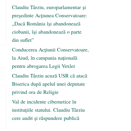
Claudiu Târziu, europarlamentar și
președinte Acțiunea Conservatoare:
„Dacă România își abandonează
ciobanii, își abandonează o parte
din suflet”
Conducerea Acțiunii Conservatoare,
la Aiud, în campania națională
pentru abrogarea Legii Vexler
Claudiu Târziu acuză USR că atacă
Biserica după apelul unei deputate
privind ora de Religie
Val de incidente cibernetice în
instituțiile statului. Claudiu Târziu
cere audit și răspundere publică