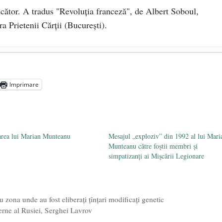
ucător. A tradus "Revoluţia franceză", de Albert Soboul,
a Prietenii Cărţii (Bucureşti).
 2020
 persoană ce trebuie apărată
- 8 octombrie 2019
Imprimare
nă împlinește 140 de ani de la înființare
- 20 septembrie
area lui Marian Munteanu
Mesajul „exploziv” din 1992 al lui Mari
Munteanu către foștii membri și
simpatizanți ai Mișcării Legionare
u zona unde au fost eliberați țînțari modificați genetic
erne al Rusiei, Serghei Lavrov