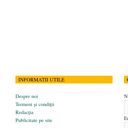
INFORMATII UTILE
Despre noi
N
Termeni și condiții
Redacția
E
Publicitate pe site