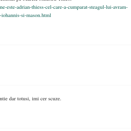
e-este-adrian-thiess-cel-care-a-cumparat-steagul-lui-avram-
ui-iohannis-si-mason.html
tie dar totusi, imi cer scuze.