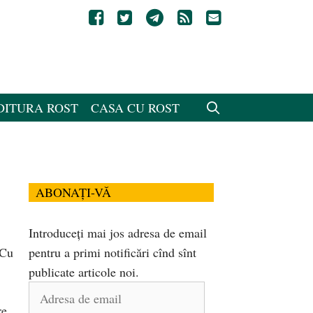
DITURA ROST
CASA CU ROST
ABONAȚI-VĂ
Introduceți mai jos adresa de email
 Cu
pentru a primi notificări cînd sînt
publicate articole noi.
Adresa
re
de