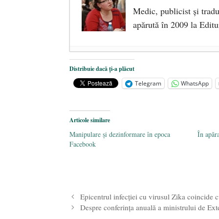
Medic, publicist şi trad
apărută în 2009 la Editur
Ceva despre pandemie
- 17 martie
Distribuie dacă ți-a plăcut
O carte despre embrionul uman, ca
Telegram
WhatsApp
Societatea de Cultură Macedo-Româ
2019
Articole similare
Manipulare și dezinformare în epoca
În apăr
Facebook
Epicentrul infecției cu virusul Zika coincide c
Despre conferința anuală a ministrului de Ext