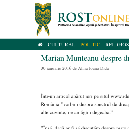
Sari
la
conținut
CULTURAL
POLITIC
RELIGIOS
Marian Munteanu despre d
30 ianuarie 2016
de
Alina Ioana Dida
Într-un articol apărut ieri pe situl www.i
România ”vorbim despre spectrul de dreapt
alte cuvinte, ne amăgim degeaba.”
”Însă, dacă ar fi să discutăm despre nişte