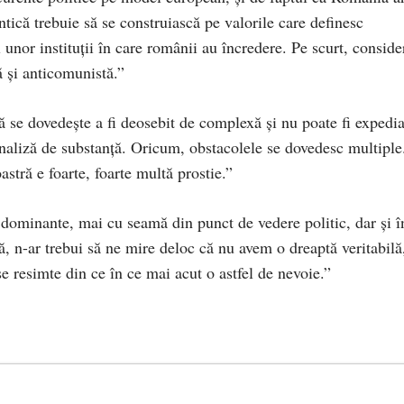
tică trebuie să se construiască pe valorile care definesc
l unor instituţii în care românii au încredere. Pe scurt, conside
ă şi anticomunistă.”
ă se dovedeşte a fi deosebit de complexă şi nu poate fi expedia
analiză de substanţă. Oricum, obstacolele se dovedesc multiple
astră e foarte, foarte multă prostie.”
 dominante, mai cu seamă din punct de vedere politic, dar şi î
tă, n-ar trebui să ne mire deloc că nu avem o dreaptă veritabilă
se resimte din ce în ce mai acut o astfel de nevoie.”