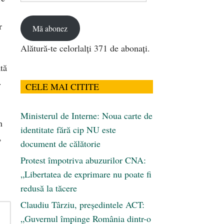
email
r
Mă abonez
Alătură-te celorlalți 371 de abonați.
tă
.
CELE MAI CITITE
Ministerul de Interne: Noua carte de
n
identitate fără cip NU este
,
document de călătorie
Protest împotriva abuzurilor CNA:
„Libertatea de exprimare nu poate fi
redusă la tăcere
Claudiu Târziu, președintele ACT:
„Guvernul împinge România dintr-o