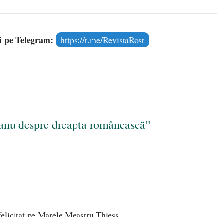
și pe Telegram:
https://t.me/RevistaRost
anu despre dreapta românească”
elicitat pe Marele Meastru Thiess