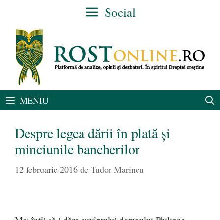
Sari
Social
la
conținut
MENIU
Despre legea dării în plată și
minciunile bancherilor
12 februarie 2016
de
Tudor Marincu
Mai întîi să-i dăm cuvîntului domnului Philippe