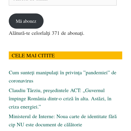
de
email
Mă abonez
Alătură-te celorlalți 371 de abonați.
CELE MAI CITITE
Cum sunteți manipulați în privința ”pandemiei” de
coronavirus
Claudiu Târziu, președintele ACT: „Guvernul
împinge România dintr-o criză în alta. Astăzi, în
criza energiei.”
Ministerul de Interne: Noua carte de identitate fără
cip NU este document de călătorie