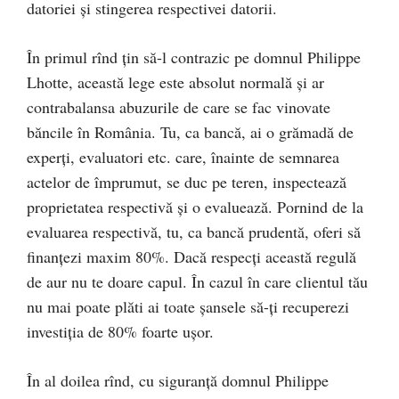
datoriei şi stingerea respectivei datorii.
În primul rînd ţin să-l contrazic pe domnul Philippe
Lhotte, această lege este absolut normală şi ar
contrabalansa abuzurile de care se fac vinovate
băncile în România. Tu, ca bancă, ai o grămadă de
experţi, evaluatori etc. care, înainte de semnarea
actelor de împrumut, se duc pe teren, inspectează
proprietatea respectivă şi o evaluează. Pornind de la
evaluarea respectivă, tu, ca bancă prudentă, oferi să
finanţezi maxim 80%. Dacă respecţi această regulă
de aur nu te doare capul. În cazul în care clientul tău
nu mai poate plăti ai toate şansele să-ţi recuperezi
investiţia de 80% foarte ușor.
În al doilea rînd, cu siguranță domnul Philippe