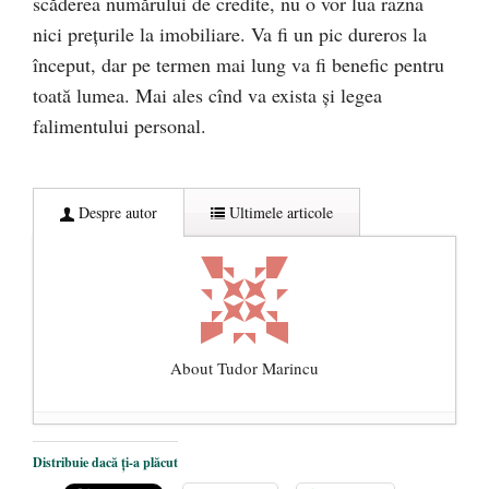
scăderea numărului de credite, nu o vor lua razna
nici prețurile la imobiliare. Va fi un pic dureros la
început, dar pe termen mai lung va fi benefic pentru
toată lumea. Mai ales cînd va exista și legea
falimentului personal.
Despre autor
Ultimele articole
About Tudor Marincu
De ce propaganda LGBT nu-și are locul în
Distribuie dacă ți-a plăcut
unitățile de învățământ
- 17 iunie 2020