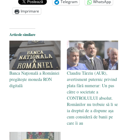
Telegram
WhatsApp
Anarhia din SUA e opera stângii radicale
-
Imprimare
2 iunie 2020
Pe zi ce trece mă conving că mass media
are prea puțin a face cu informarea
- 30
Articole similare
mai 2020
Banca Națională a României
Claudiu Târziu (AUR),
pregătește moneda RON
avertisment puternic privind
digitală
plata fără numerar: Un pas
către o societate a
CONTROLULUI absolut.
Românilor nu trebuie să li se
ia dreptul de a dispune așa
cum consideră de banii pe
care îi au