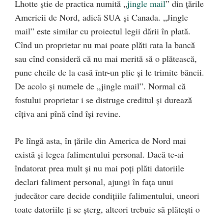
Lhotte știe de practica numită „
jingle mail
” din țările
Americii de Nord, adică SUA și Canada. „Jingle
mail” este similar cu proiectul legii dării în plată.
Cînd un proprietar nu mai poate plăti rata la bancă
sau cînd consideră că nu mai merită să o plătească,
pune cheile de la casă într-un plic și le trimite băncii.
De acolo și numele de „jingle mail”. Normal că
fostului proprietar i se distruge creditul și durează
cîțiva ani pînă cînd își revine.
Pe lîngă asta, în țările din America de Nord mai
există și legea falimentului personal. Dacă te-ai
îndatorat prea mult și nu mai poți plăti datoriile
declari faliment personal, ajungi în fața unui
judecător care decide condițiile falimentului, uneori
toate datoriile ți se șterg, alteori trebuie să plătești o