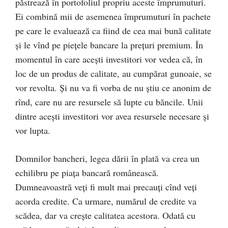
păstrează în portofoliul propriu aceste împrumuturi.
Ei combină mii de asemenea împrumuturi în pachete
pe care le evaluează ca fiind de cea mai bună calitate
și le vînd pe piețele bancare la prețuri premium. În
momentul în care acești investitori vor vedea că, în
loc de un produs de calitate, au cumpărat gunoaie, se
vor revolta. Și nu va fi vorba de nu știu ce anonim de
rînd, care nu are resursele să lupte cu băncile. Unii
dintre acești investitori vor avea resursele necesare și
vor lupta.
Domnilor bancheri, legea dării în plată va crea un
echilibru pe piața bancară românească.
Dumneavoastră veți fi mult mai precauți cînd veți
acorda credite. Ca urmare, numărul de credite va
scădea, dar va crește calitatea acestora. Odată cu