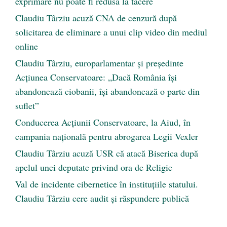
exprimare nu poate fi redusă la tăcere
Claudiu Târziu acuză CNA de cenzură după
solicitarea de eliminare a unui clip video din mediul
online
Claudiu Târziu, europarlamentar și președinte
Acțiunea Conservatoare: „Dacă România își
abandonează ciobanii, își abandonează o parte din
suflet”
Conducerea Acțiunii Conservatoare, la Aiud, în
campania națională pentru abrogarea Legii Vexler
Claudiu Târziu acuză USR că atacă Biserica după
apelul unei deputate privind ora de Religie
Val de incidente cibernetice în instituțiile statului.
Claudiu Târziu cere audit și răspundere publică