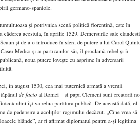
pirii germano-spaniole.
tumultuoasa și potrivnica scenă politică florentină, este în
 căderea acestuia, în aprilie 1529. Demersurile sale clandest
 Scaun și de a o introduce în sfera de putere a lui Carol Quint
Casei Medici și ai partizanilor săi, îl proclamă rebel și îi
republicană, noua putere lovește cu asprime în adversarii
luită.
nei, în august 1530, cea mai puternică armată a vremii
stăpânul
de facto
al Romei – și papa Clement sunt creatorii no
 Guicciardini își va relua partitura publică. De această dată, el
ne de pedepsire a acoliților regimului decăzut. „Cine vrea să
jloacele blânde”, ar fi afirmat diplomatul pentru a-și legitima