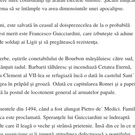
rma să se întâmple va avea dimensiunile unei apocalipse.
ni, este salvată în ceasul al doisprezecelea de la o probabilă
acest merit este Francesco Guicciardini, care izbutește să adune
soldați ai Ligii și să pregătească rezistența.
rbe, oștirile conetabilului de Bourbon mărșăluiesc către sud,
țuit iadul. Barbarii tâlhăresc și incendiază Cetatea Eternă,
a Clement al VII-lea se refugiază încă o dată în castelul Santˈ
ngea în prăpăd și groază. Odată cu capitularea Romei și a papei
ță la postul de locotenent general al armatelor papale.
imentele din 1494, când a fost alungat Pietro deˈ Medici. Famil
ica este proclamată. Speranțele lui Guicciardini se îndreaptă
 care îl leagă o veche și strânsă prietenie. Însă din ce în ce 
cu suspiciune și îi impută atitudinea defectuoasă a pontifului