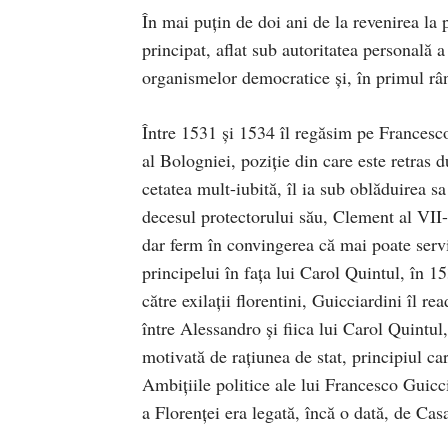
În mai puțin de doi ani de la revenirea la
principat, aflat sub autoritatea personală 
organismelor democratice și, în primul rân
Între 1531 și 1534 îl regăsim pe Francesco
al Bologniei, poziție din care este retras d
cetatea mult-iubită, îl ia sub oblăduirea sa
decesul protectorului său, Clement al VII
dar ferm în convingerea că mai poate servi
principelui în fața lui Carol Quintul, în 1
către exilații florentini, Guicciardini îl re
între Alessandro și fiica lui Carol Quintu
motivată de rațiunea de stat, principiul car
Ambițiile politice ale lui Francesco Guicc
a Florenței era legată, încă o dată, de Cas