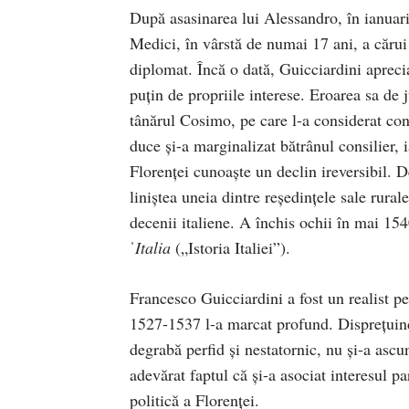
După asasinarea lui Alessandro, în ianuar
Medici, în vârstă de numai 17 ani, a cărui 
diplomat. Încă o dată, Guicciardini apreci
puțin de propriile interese. Eroarea sa de 
tânărul Cosimo, pe care l-a considerat cont
duce și-a marginalizat bătrânul consilier, 
Florenței cunoaște un declin ireversibil. D
liniștea uneia dintre reședințele sale rural
decenii italiene. A închis ochii în mai 15
ˈ
Italia
(„Istoria Italiei”).
Francesco Guicciardini a fost un realist p
1527-1537 l-a marcat profund. Disprețuind
degrabă perfid și nestatornic, nu și-a ascu
adevărat faptul că și-a asociat interesul pa
politică a Florenței.