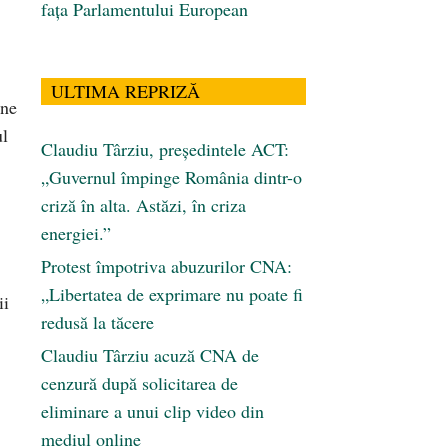
fața Parlamentului European
ULTIMA REPRIZĂ
ine
ul
Claudiu Târziu, președintele ACT:
„Guvernul împinge România dintr-o
criză în alta. Astăzi, în criza
energiei.”
Protest împotriva abuzurilor CNA:
„Libertatea de exprimare nu poate fi
ii
redusă la tăcere
Claudiu Târziu acuză CNA de
cenzură după solicitarea de
eliminare a unui clip video din
mediul online