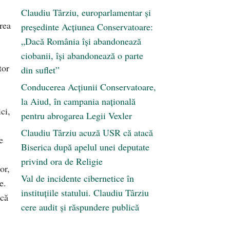
Claudiu Târziu, europarlamentar și
rea
președinte Acțiunea Conservatoare:
„Dacă România își abandonează
ciobanii, își abandonează o parte
tor
din suflet”
Conducerea Acțiunii Conservatoare,
la Aiud, în campania națională
ci,
pentru abrogarea Legii Vexler
Claudiu Târziu acuză USR că atacă
e
Biserica după apelul unei deputate
privind ora de Religie
or,
Val de incidente cibernetice în
e.
instituțiile statului. Claudiu Târziu
ică
cere audit și răspundere publică