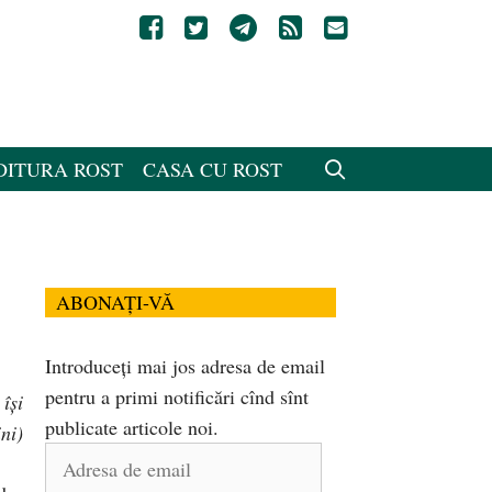
DITURA ROST
CASA CU ROST
ABONAȚI-VĂ
Introduceți mai jos adresa de email
pentru a primi notificări cînd sînt
își
publicate articole noi.
ni)
Adresa
de