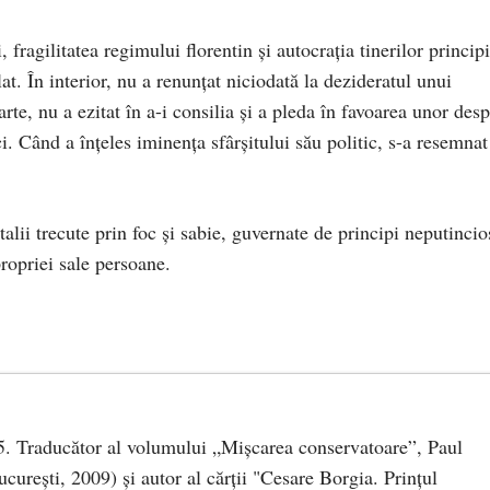
fragilitatea regimului florentin și autocrația tinerilor principi
at. În interior, nu a renunțat niciodată la dezideratul unui
rte, nu a ezitat în a-i consilia și a pleda în favoarea unor desp
Când a înțeles iminența sfârșitului său politic, s-a resemnat
talii trecute prin foc și sabie, guvernate de principi neputincio
ropriei sale persoane.
85. Traducător al volumului „Mişcarea conservatoare”, Paul
cureşti, 2009) şi autor al cărţii "Cesare Borgia. Prinţul