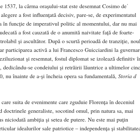
ie 1537, la cârma orașului-stat este desemnat Cosimo deˈ
alegere a fost influențată decisiv, pare-se, de experimentatul
a în funcție de imperativul politic al momentului, dar nu mai
judecată a fost cauzată de o anumită naivitate față de foarte-
rolabil și ascultător. După o scurtă perioadă de tranziție, nou
iar participarea activă a lui Francesco Guicciardini la guverna
eziluzionat și resemnat, fostul diplomat se izolează definitiv î
e, dedicându-se condeiului și retrăirii lăuntrice a ultimelor cinc
40, nu înainte de a-și încheia opera sa fundamentală,
Storia d
e care suita de evenimente care zguduie Florența în deceniul
 doctrinele generaliste, socotind omul, prin natura sa, mai
ns niciodată ambiția și setea de putere. Nu este mai puțin
rticular idealurilor sale patriotice – independența și stabilitate