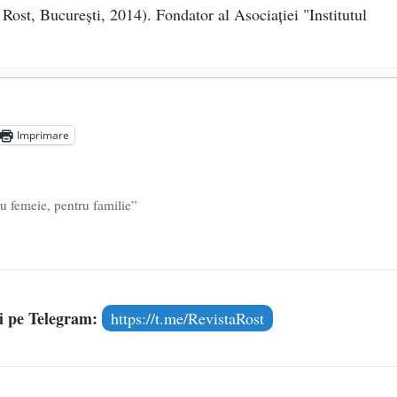
 Rost, Bucureşti, 2014). Fondator al Asociaţiei "Institutul
 timp de pierdut!
- 1 august 2024
 și al fiecăruia dintre noi!
- 13 mai 2024
Imprimare
trăirii naționale
- 26 martie 2024
u femeie, pentru familie”
și pe Telegram:
https://t.me/RevistaRost