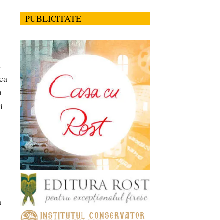
PUBLICITATE
l
rea
n
i
a