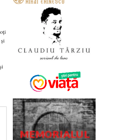
oți
 și
și