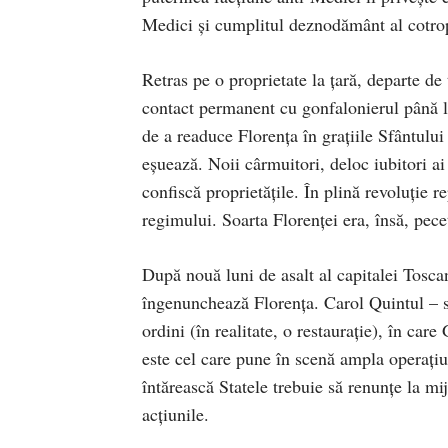
Medici și cumplitul deznodământ al cotro
Retras pe o proprietate la țară, departe de 
contact permanent cu gonfalonierul până la
de a readuce Florența în grațiile Sfântului
eșuează. Noii cârmuitori, deloc iubitori ai 
confiscă proprietățile. În plină revoluție 
regimului. Soarta Florenței era, însă, pecet
După nouă luni de asalt al capitalei Tosca
îngenunchează Florența. Carol Quintul – 
ordini (în realitate, o restaurație), în care
este cel care pune în scenă ampla operațiu
întărească Statele trebuie să renunțe la mi
acțiunile.