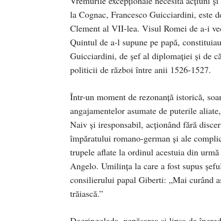
Vremurile excepționale necesită acțiuni și
la Cognac, Francesco Guicciardini, este de
Clement al VII-lea. Visul Romei de a-i ved
Quintul de a-l supune pe papă, constituiau 
Guicciardini, de șef al diplomației și de c
politicii de război între anii 1526-1527.
Într-un moment de rezonanță istorică, soart
angajamentelor asumate de puterile aliate, 
Naiv și iresponsabil, acționând fără disc
împăratului romano-german și ale complic
trupele aflate la ordinul acestuia din urmă
Angelo. Umilința la care a fost supus șeful
consilierului papal Giberti: „Mai curând aș
trăiască.”
Degringolada, nepăsarea și lipsa de încrede