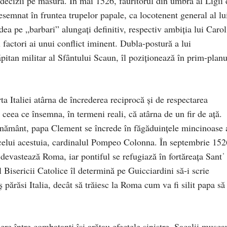
 decizii pe măsură. În mai 1526, făuritorul din umbră al Ligii 
semnat în fruntea trupelor papale, ca locotenent general al lu
ea pe „barbari” alungați definitiv, respectiv ambiția lui Carol
factori ai unui conflict iminent. Dubla-postură a lui
ăpitan militar al Sfântului Scaun, îl poziționează în prim-planu
a Italiei atârna de încrederea reciprocă și de respectarea
ceea ce însemna, în termeni reali, că atârna de un fir de ață.
ernământ, papa Clement se încrede în făgăduințele mincinoase 
elui acestuia, cardinalul Pompeo Colonna. În septembrie 152
 devastează Roma, iar pontiful se refugiază în fortăreața Santˈ
 Bisericii Catolice îl determină pe Guicciardini să-i scrie
 părăsi Italia, decât să trăiesc la Roma cum va fi silit papa să
re între combatanți își arătau efectele sinistre. Șacalii mușca