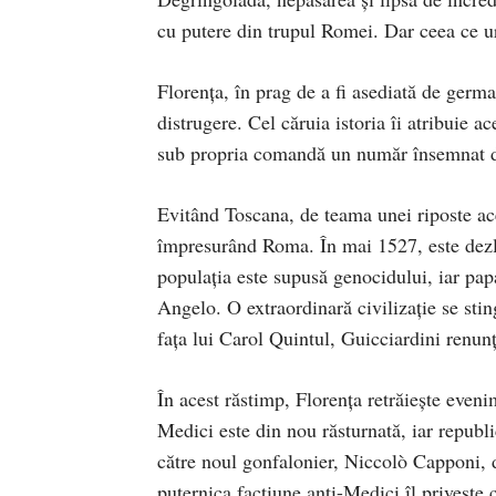
cu putere din trupul Romei. Dar ceea ce u
Florența, în prag de a fi asediată de germa
distrugere. Cel căruia istoria îi atribuie 
sub propria comandă un număr însemnat de 
Evitând Toscana, de teama unei riposte ace
împresurând Roma. În mai 1527, este dezlăn
populația este supusă genocidului, iar pap
Angelo. O extraordinară civilizație se sti
fața lui Carol Quintul, Guicciardini renun
În acest răstimp, Florența retrăiește even
Medici este din nou răsturnată, iar republ
către noul gonfalonier, Niccolò Capponi, de
puternica facțiune anti-Medici îl privește 