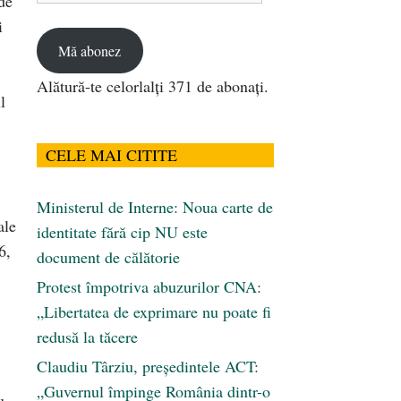
de
email
i
Mă abonez
Alătură-te celorlalți 371 de abonați.
l
CELE MAI CITITE
Ministerul de Interne: Noua carte de
ale
identitate fără cip NU este
6,
document de călătorie
Protest împotriva abuzurilor CNA:
„Libertatea de exprimare nu poate fi
redusă la tăcere
Claudiu Târziu, președintele ACT:
„Guvernul împinge România dintr-o
u