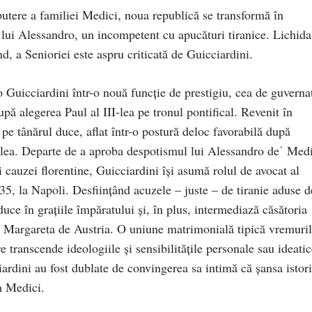
 putere a familiei Medici, noua republică se transformă în
a lui Alessandro, un incompetent cu apucături tiranice. Lichida
d, a Senioriei este aspru criticată de Guicciardini.
 Guicciardini într-o nouă funcție de prestigiu, cea de guverna
upă alegerea Paul al III-lea pe tronul pontifical. Revenit în
 pe tânărul duce, aflat într-o postură deloc favorabilă după
-lea. Departe de a aproba despotismul lui Alessandro deˈ Medi
 cauzei florentine, Guicciardini își asumă rolul de avocat al
535, la Napoli. Desființând acuzele – juste – de tiranie aduse d
aduce în grațiile împăratului și, în plus, intermediază căsătoria
l, Margareta de Austria. O uniune matrimonială tipică vremuril
e transcende ideologiile și sensibilitățile personale sau ideatic
iardini au fost dublate de convingerea sa intimă că șansa istor
a Medici.