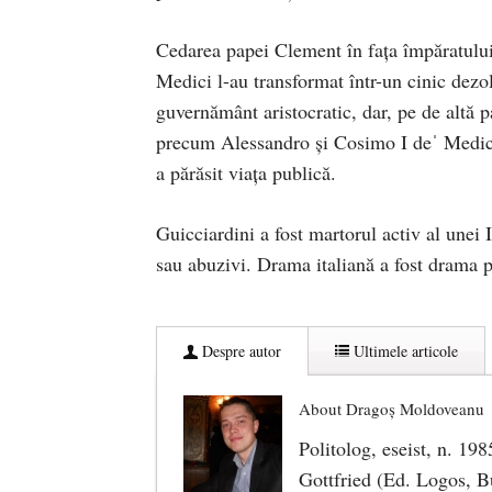
Cedarea papei Clement în fața împăratului, 
Medici l-au transformat într-un cinic dezol
guvernământ aristocratic, dar, pe de altă pa
precum Alessandro și Cosimo I deˈ Medici. 
a părăsit viața publică.
Guicciardini a fost martorul activ al unei I
sau abuzivi. Drama italiană a fost drama p
Despre autor
Ultimele articole
About Dragoş Moldoveanu
Politolog, eseist, n. 19
Gottfried (Ed. Logos, Bu