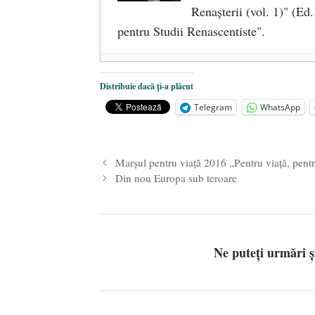
Renaşterii (vol. 1)" (Ed.
pentru Studii Renascentiste".
Trebuie să mărturisim. Nu mai este
Distribuie dacă ți-a plăcut
Un vot critic pentru viitorul Europei
Telegram
WhatsApp
„Cultura” anihilării simbolurilor și 
Marșul pentru viață 2016 „Pentru viață, pentr
Din nou Europa sub teroare
Ne puteți urmări 