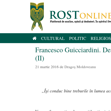
Sari
la
conținut
CULTURAL
POLITIC
RELIGIOS
Francesco Guicciardini. De
(II)
21 martie 2016
de
Dragoş Moldoveanu
„Își conduc bine treburile în lumea ace