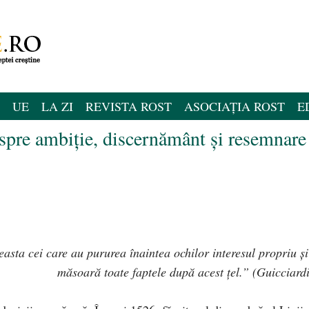
UE
LA ZI
REVISTA ROST
ASOCIAȚIA ROST
E
spre ambiție, discernământ și resemnare
asta cei care au pururea înaintea ochilor interesul propriu și 
măsoară toate faptele după acest țel.” (Guicciardi