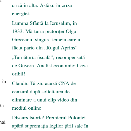
criză în alta. Astăzi, în criza
energiei.”
Lumina Sfântă la Ierusalim, în
1933. Mărturia pictoriței Olga
Greceanu, singura femeia care a
făcut parte din „Rugul Aprins”
„Turnătoria fiscală”, recompensată
de Guvern. Analist economic: Ceva
oribil!
 în
Claudiu Târziu acuză CNA de
cenzură după solicitarea de
eliminare a unui clip video din
ia
mediul online
Discurs istoric! Premierul Poloniei
mai
apără supremația legilor țării sale în