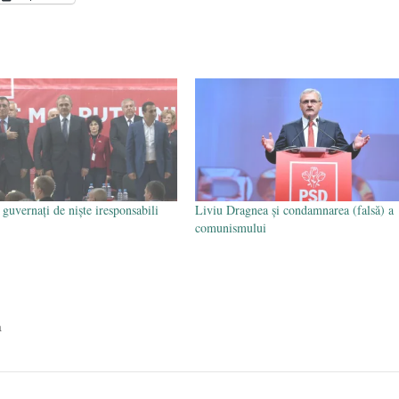
media are prea puțin a face cu informarea
- 30 mai 2020
guvernați de niște iresponsabili
Liviu Dragnea și condamnarea (falsă) a
comunismului
a