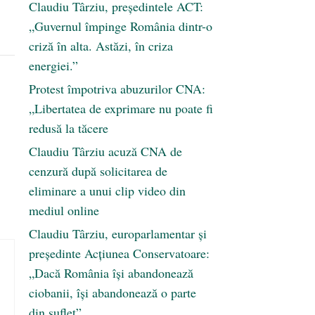
Claudiu Târziu, președintele ACT:
„Guvernul împinge România dintr-o
criză în alta. Astăzi, în criza
energiei.”
Protest împotriva abuzurilor CNA:
„Libertatea de exprimare nu poate fi
redusă la tăcere
Claudiu Târziu acuză CNA de
cenzură după solicitarea de
eliminare a unui clip video din
mediul online
Claudiu Târziu, europarlamentar și
președinte Acțiunea Conservatoare:
„Dacă România își abandonează
ciobanii, își abandonează o parte
din suflet”