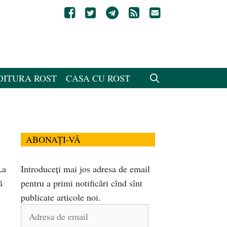
DITURA ROST
CASA CU ROST
ABONAȚI-VĂ
La
Introduceți mai jos adresa de email
ă
pentru a primi notificări cînd sînt
publicate articole noi.
Adresa
de