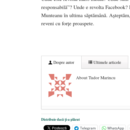
responsabilă”? Unde e revolta Facebook? P
Munteanu în ultima săptămână. Așteptăm, p
reveni cu forțe proaspete.
Despre autor
Ultimele articole
About Tudor Marincu
De ce propaganda LGBT nu-și are l
Distribuie dacă ți-a plăcut
Anarhia din SUA e opera stângii r
Telegram
WhatsApp