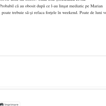
robabil că au obosit după ce l-au linșat mediatic pe Marian
oate trebuie să-și refaca forțele în weekend. Poate de luni v
ocul în unitățile de învățământ
- 17 iunie 2020
adicale
- 2 iunie 2020
Imprimare