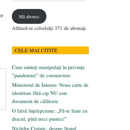
email
or
Mă abonez
Alătură-te celorlalți 371 de abonați.
CELE MAI CITITE
Cum sunteți manipulați în privința
”pandemiei” de coronavirus
Ministerul de Interne: Noua carte de
identitate fără cip NU este
document de călătorie
O falsă înțelepciune: „Fă-te frate cu
dracul, pînă treci puntea!”
Nichifor Crainic, despre Statul