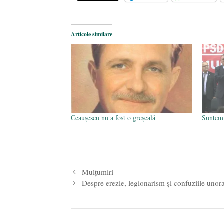
Pe zi ce trece mă conving că mass 
Articole similare
Ceaușescu nu a fost o greșeală
Suntem 
Mulțumiri
Despre erezie, legionarism și confuziile unor