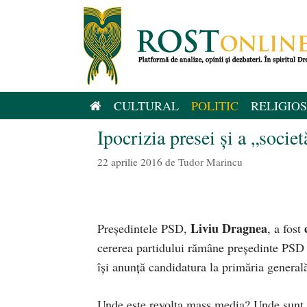
Sari
la
conținut
CULTURAL
POLITIC
RELIGIOS
Ipocrizia presei și a „societ
22 aprilie 2016
de
Tudor Marincu
Liviu Dragnea
Președintele PSD,
, a fost
cererea partidului rămâne președinte PSD
își anunță candidatura la primăria generală
Unde este revolta mass media? Unde sunt 