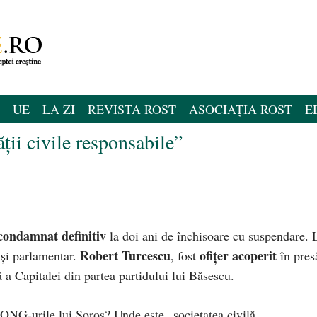
UE
LA ZI
REVISTA ROST
ASOCIAȚIA ROST
E
ății civile responsabile”
condamnat definitiv
la doi ani de închisoare cu suspendare. 
Robert Turcescu
ofițer acoperit
 și parlamentar.
, fost
în pres
 a Capitalei din partea partidului lui Băsescu.
ONG-urile lui Soros? Unde este „societatea civilă