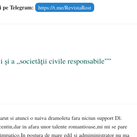
și pe Telegram:
https://t.me/RevistaRost
i și a „societății civile responsabile””
parut si atunci o naiva dramoleta fara niciun support Dl.
centin,dar in afara unor talente romantioase,mi mi se pare
simpatico.In postura de mare edil si admiministrator nu ma