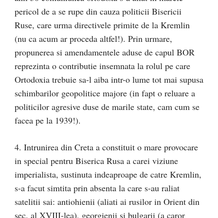
pericol de a se rupe din cauza politicii Bisericii
Ruse, care urma directivele primite de la Kremlin
(nu ca acum ar proceda altfel!). Prin urmare,
propunerea si amendamentele aduse de capul BOR
reprezinta o contributie insemnata la rolul pe care
Ortodoxia trebuie sa-l aiba intr-o lume tot mai supusa
schimbarilor geopolitice majore (in fapt o reluare a
politicilor agresive duse de marile state, cam cum se
facea pe la 1939!).
4. Intrunirea din Creta a constituit o mare provocare
in special pentru Biserica Rusa a carei viziune
imperialista, sustinuta indeaproape de catre Kremlin,
s-a facut simtita prin absenta la care s-au raliat
satelitii sai: antiohienii (aliati ai rusilor in Orient din
sec. al XVIII-lea), georgienii si bulgarii (a caror