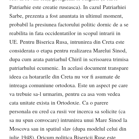
Patriarhie este creatie ruseasca). In cazul Patriarhiei
Sarbe, prezenta a fost anuntata in ultimul moment,
probabil la presiunea factorului politic dornic de a se
reabilita in fata occidentatilor in scopul intrarii in
UE. Pentru Biserica Rusa, intrunirea din Creta este
considerata o etapa pentru realizarea Marelui Sinod,
dupa cum arata patriarhul Chiril in scrisoarea trimisa
patriarhului ecumenic. In acelasi document transpare
ideea ca hotararile din Creta nu vor fi asumate de
intreaga comuniune ortodoxa. Este un aspect pe care
va trebuie sa-l urmarim, pentru ca asa vom vedea
cata unitate exista in Ortodoxie. Ca o parere
personala eu cred ca rusii vor incerca sa solicite (ca
sa nu spun convocare) intrunirea unui Mare Sinod la
Moscova sau in spatiul slav (dupa modelul celui din
iulie 1948). Oricum politica Bisericii Ruse este