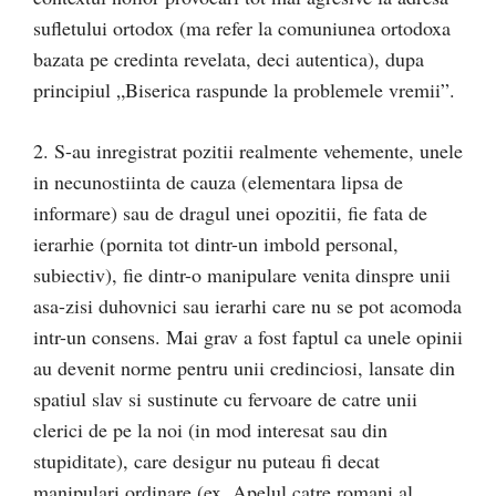
sufletului ortodox (ma refer la comuniunea ortodoxa
bazata pe credinta revelata, deci autentica), dupa
principiul „Biserica raspunde la problemele vremii”.
2. S-au inregistrat pozitii realmente vehemente, unele
in necunostiinta de cauza (elementara lipsa de
informare) sau de dragul unei opozitii, fie fata de
ierarhie (pornita tot dintr-un imbold personal,
subiectiv), fie dintr-o manipulare venita dinspre unii
asa-zisi duhovnici sau ierarhi care nu se pot acomoda
intr-un consens. Mai grav a fost faptul ca unele opinii
au devenit norme pentru unii credinciosi, lansate din
spatiul slav si sustinute cu fervoare de catre unii
clerici de pe la noi (in mod interesat sau din
stupiditate), care desigur nu puteau fi decat
manipulari ordinare (ex. Apelul catre romani al