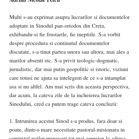
Multi s-au exprimat asupra lucrarilor si documentelor
adoptate in Sinodul pan-ortodox din Creta,
exhibandu-si fie frustarile, fie ineptiile. S-a vorbit
despre procedura si continutul documentelor
discutate, s-a tinut partea unora sau altora, mai ales a
marilor absenti etc. S-a privit teologic-dogmatic,
jurnalistic, dar mai putin geopolitic si istoric, viziuni
care totusi ne ajuta sa intelegem de ce s-a intamplat
asa si nu altfel. Am mai scris din aceasta perspectiva,
dar acum, la cateva zile de la incheierea lucrarilor
Sinodului, cred ca putem trage cateva concluzii:
1. Intrunirea acestui Sinod s-a produs, fara doar si
poate, dintr-o mare necesitate pastoral-misionara in
contextul noilor provocari tot mai agresive la adresa