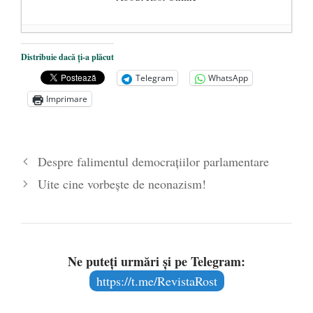
Dezvăluiri cutremurătoare despre
Distribuie dacă ți-a plăcut
președintele Ucrainei, Volodymyr
Telegram
WhatsApp
Zelensky
- 13 mai 2026
Imprimare
Statul care servește Națiunea
- 21 aprilie
2026
Legea Vexler produce efecte. Bustul
Despre falimentul democraţiilor parlamentare
poetului Octavian Goga, înlăturat din Iași
Uite cine vorbește de neonazism!
- 16 aprilie 2026
Ne puteți urmări și pe Telegram:
https://t.me/RevistaRost