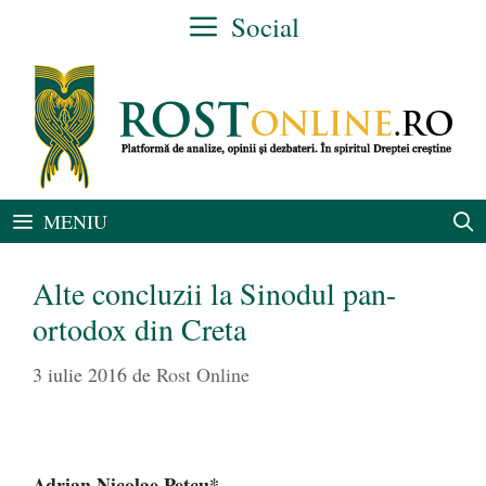
Sari
Social
la
conținut
MENIU
Alte concluzii la Sinodul pan-
ortodox din Creta
3 iulie 2016
de
Rost Online
Adrian Nicolae Petcu*