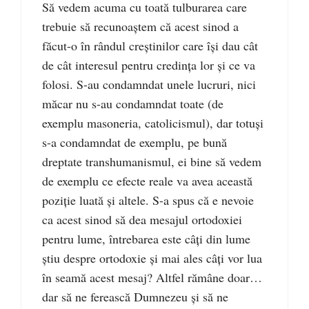
Să vedem acuma cu toată tulburarea care
trebuie să recunoaștem că acest sinod a
făcut-o în rândul creștinilor care își dau cât
de cât interesul pentru credința lor și ce va
folosi. S-au condamndat unele lucruri, nici
măcar nu s-au condamndat toate (de
exemplu masoneria, catolicismul), dar totuși
s-a condamndat de exemplu, pe bună
dreptate transhumanismul, ei bine să vedem
de exemplu ce efecte reale va avea această
poziție luată și altele. S-a spus că e nevoie
ca acest sinod să dea mesajul ortodoxiei
pentru lume, întrebarea este câți din lume
știu despre ortodoxie și mai ales câți vor lua
în seamă acest mesaj? Altfel rămâne doar…
dar să ne ferească Dumnezeu și să ne