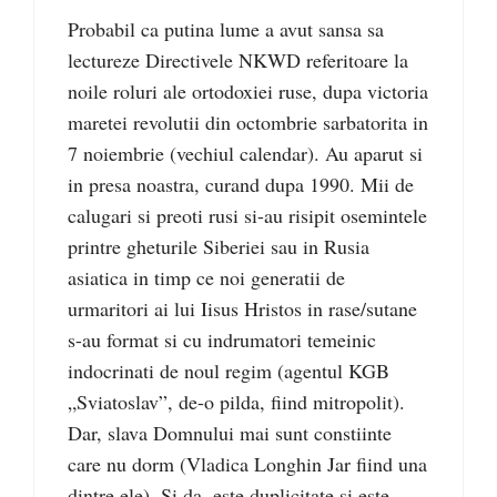
Probabil ca putina lume a avut sansa sa
lectureze Directivele NKWD referitoare la
noile roluri ale ortodoxiei ruse, dupa victoria
maretei revolutii din octombrie sarbatorita in
7 noiembrie (vechiul calendar). Au aparut si
in presa noastra, curand dupa 1990. Mii de
calugari si preoti rusi si-au risipit osemintele
printre gheturile Siberiei sau in Rusia
asiatica in timp ce noi generatii de
urmaritori ai lui Iisus Hristos in rase/sutane
s-au format si cu indrumatori temeinic
indocrinati de noul regim (agentul KGB
„Sviatoslav”, de-o pilda, fiind mitropolit).
Dar, slava Domnului mai sunt constiinte
care nu dorm (Vladica Longhin Jar fiind una
dintre ele). Si da, este duplicitate si este