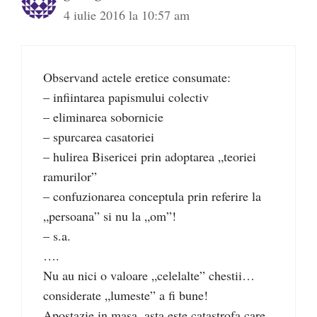
4 iulie 2016 la 10:57 am
Observand actele eretice consumate:
– infiintarea papismului colectiv
– eliminarea sobornicie
– spurcarea casatoriei
– hulirea Bisericei prin adoptarea „teoriei
ramurilor”
– confuzionarea conceptula prin referire la
„persoana” si nu la „om”!
– s.a.
….
Nu au nici o valoare „celelalte” chestii…
considerate „lumeste” a fi bune!
Apostazie in masa, asta este catastrofa care