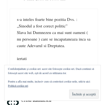
s-a inteles foarte bine pozitia Dvs. :
„Sinodul a fost corect politic”
Slava lui Dumnezeu ca mai sunt oameni (
nu persoane ) care se incapataneaza inca sa
caute Adevarul si Dreptatea.
iertati
Confidențialitate și cookie-uri: acest site folosește cookie-uri. Dacă continui să
Încarc...
folosești acest site web, ești de acord cu utilizarea lor.
Pentru a afla mai multe, inclusiv cum să controlezi cookie-urile, uită-te aici:
Politică cookie-uri
Cristi Rădulescu