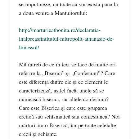
se imputineze, cu toate ca vor exista pana la
a doua venire a Mantuitorului:
http://marturieathonita.ro/declaratia-
inalpreasfintitului-mitropolit-athanasie-de-
limassol/
Mă întreb de ce în text se face de multe ori
referire la „Biserici” și „Confesiuni”? Care
este diferența dintre ele și ce element le
caracterizează, astfel încât unele să se
numească biserici, iar altele confesiuni?
Care este Biserica și care este gruparea
eretică sau schismatică sau confesiunea? Noi
mărturisim o Biserică, iar pe toate celelalte
erezii și schisme.