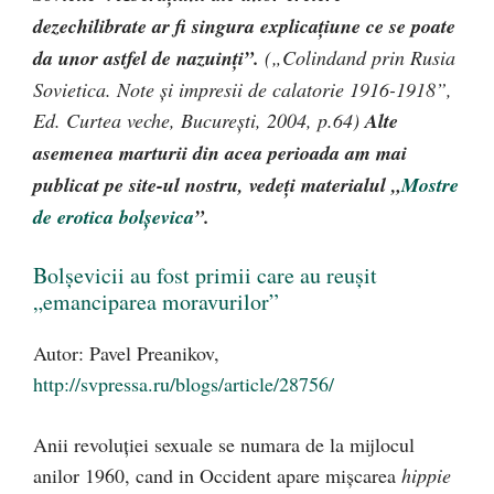
dezechilibrate ar fi singura explicațiune ce se poate
da unor astfel de nazuinți”.
(„Colindand prin Rusia
Sovietica. Note și impresii de calatorie 1916-1918”,
Ed. Curtea veche, București, 2004, p.64)
Alte
asemenea marturii din acea perioada am mai
publicat pe site-ul nostru, vedeți materialul „
Mostre
de erotica bolșevica
”.
Bolșevicii au fost primii care au reușit
„emanciparea moravurilor”
Autor: Pavel Preanikov,
http://svpressa.ru/blogs/article/28756/
Anii revoluției sexuale se numara de la mijlocul
anilor 1960, cand in Occident apare mișcarea
hippie