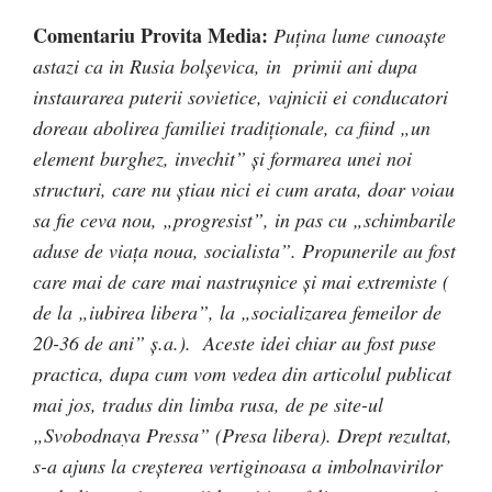
Comentariu Provita Media:
Puțina lume cunoaște
astazi ca in Rusia bolșevica, in primii ani dupa
instaurarea puterii sovietice, vajnicii ei conducatori
doreau abolirea familiei tradiționale, ca fiind „un
element burghez, invechit” și formarea unei noi
structuri, care nu știau nici ei cum arata, doar voiau
sa fie ceva nou, „progresist”, in pas cu „schimbarile
aduse de viața noua, socialista”. Propunerile au fost
care mai de care mai nastrușnice și mai extremiste (
de la „iubirea libera”, la „socializarea femeilor de
20-36 de ani” ș.a.). Aceste idei chiar au fost puse
practica, dupa cum vom vedea din articolul publicat
mai jos, tradus din limba rusa, de pe site-ul
„Svobodnaya Pressa” (Presa libera). Drept rezultat,
s-a ajuns la creșterea vertiginoasa a imbolnavirilor