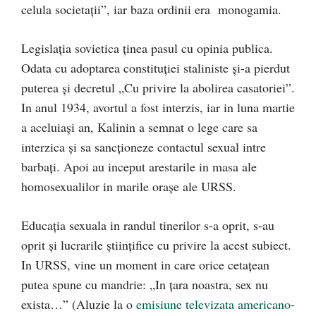
celula societații”, iar baza ordinii era monogamia.
Legislația sovietica ținea pasul cu opinia publica.
Odata cu adoptarea constituției staliniste și-a pierdut
puterea și decretul „Cu privire la abolirea casatoriei”.
In anul 1934, avortul a fost interzis, iar in luna martie
a aceluiași an, Kalinin a semnat o lege care sa
interzica și sa sancționeze contactul sexual intre
barbați. Apoi au inceput arestarile in masa ale
homosexualilor in marile orașe ale URSS.
Educația sexuala in randul tinerilor s-a oprit, s-au
oprit și lucrarile științifice cu privire la acest subiect.
In URSS, vine un moment in care orice cetațean
putea spune cu mandrie: „In țara noastra, sex nu
exista…” (Aluzie la o
emisiune televizata americano-