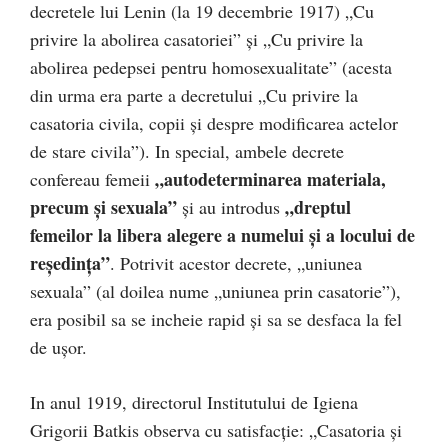
decretele lui Lenin (la 19 decembrie 1917) „Cu
privire la abolirea casatoriei” și „Cu privire la
abolirea pedepsei pentru homosexualitate” (acesta
din urma era parte a decretului „Cu privire la
casatoria civila, copii și despre modificarea actelor
de stare civila”). In special, ambele decrete
„autodeterminarea materiala,
confereau femeii
precum și sexuala”
„dreptul
și au introdus
femeilor la libera alegere a numelui și a locului de
reședința”
. Potrivit acestor decrete, „uniunea
sexuala” (al doilea nume „uniunea prin casatorie”),
era posibil sa se incheie rapid și sa se desfaca la fel
de ușor.
In anul 1919, directorul Institutului de Igiena
Grigorii Batkis observa cu satisfacție: „Casatoria și