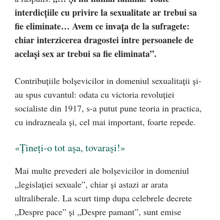
interdicțiile cu privire la sexualitate ar trebui sa
fie eliminate… Avem ce invața de la sufragete:
chiar interzicerea dragostei intre persoanele de
același sex ar trebui sa fie eliminata”.
Contribuțiile bolșevicilor in domeniul sexualitații și-
au spus cuvantul: odata cu victoria revoluției
socialiste din 1917, s-a putut pune teoria in practica,
cu indrazneala și, cel mai important, foarte repede.
«Țineți-o tot așa, tovarași!»
Mai multe prevederi ale bolșevicilor in domeniul
„legislației sexuale”, chiar și astazi ar arata
ultraliberale. La scurt timp dupa celebrele decrete
„Despre pace” și „Despre pamant”, sunt emise