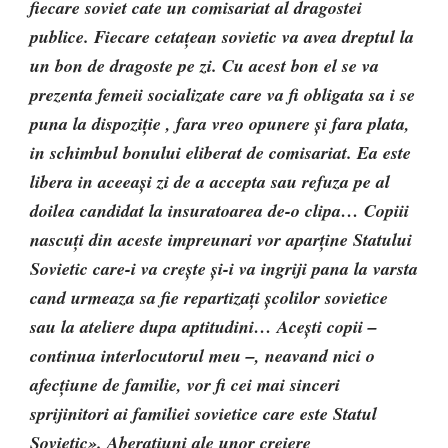
fiecare soviet cate un comisariat al dragostei
publice. Fiecare cetațean sovietic va avea dreptul la
un bon de dragoste pe zi. Cu acest bon el se va
prezenta femeii socializate care va fi obligata sa i se
puna la dispoziție , fara vreo opunere și fara plata,
in schimbul bonului eliberat de comisariat. Ea este
libera in aceeași zi de a accepta sau refuza pe al
doilea candidat la insuratoarea de-o clipa… Copiii
nascuți din aceste impreunari vor aparține Statului
Sovietic care-i va crește și-i va ingriji pana la varsta
cand urmeaza sa fie repartizați școlilor sovietice
sau la ateliere dupa aptitudini… Acești copii –
continua interlocutorul meu –, neavand nici o
afecțiune de familie, vor fi cei mai sinceri
sprijinitori ai familiei sovietice care este Statul
Sovietic
»
. Aberațiuni ale unor creiere