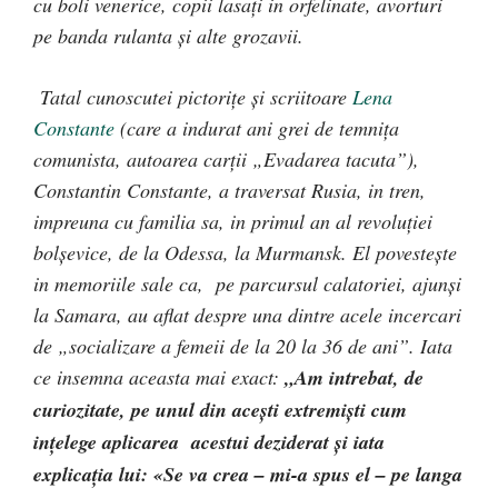
cu boli venerice, copii lasați in orfelinate, avorturi
pe banda rulanta și alte grozavii.
Tatal cunoscutei pictorițe și scriitoare
Lena
Constante
(care a indurat ani grei de temnița
comunista, autoarea carții „Evadarea tacuta”),
Constantin Constante, a traversat Rusia, in tren,
impreuna cu familia sa, in primul an al revoluției
bolșevice, de la Odessa, la Murmansk. El povestește
in memoriile sale ca, pe parcursul calatoriei, ajunși
la Samara, au aflat despre una dintre acele incercari
de „socializare a femeii de la 20 la 36 de ani”. Iata
ce insemna aceasta mai exact:
„Am intrebat, de
curiozitate, pe unul din acești extremiști cum
ințelege aplicarea acestui deziderat și iata
explicația lui:
«
Se va crea – mi-a spus el – pe langa