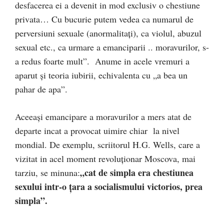
desfacerea ei a devenit in mod exclusiv o chestiune
privata… Cu bucurie putem vedea ca numarul de
perversiuni sexuale (anormalitați), ca violul, abuzul
sexual etc., ca urmare a emanciparii .. moravurilor, s-
a redus foarte mult”. Anume in acele vremuri a
aparut și teoria iubirii, echivalenta cu „a bea un
pahar de apa”.
Aceeași emancipare a moravurilor a mers atat de
departe incat a provocat uimire chiar la nivel
mondial. De exemplu, scriitorul H.G. Wells, care a
vizitat in acel moment revoluționar Moscova, mai
„cat de simpla era chestiunea
tarziu, se minuna:
sexului intr-o țara a socialismului victorios, prea
simpla”.