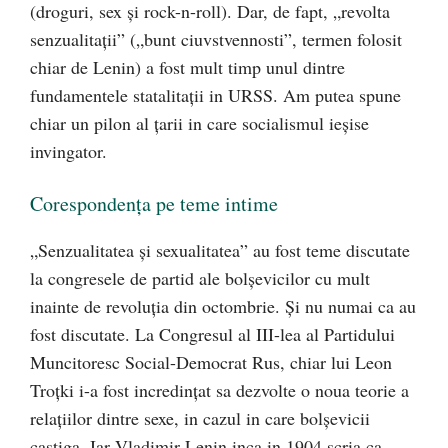
(droguri, sex și rock-n-roll). Dar, de fapt, „revolta
senzualitații” („bunt ciuvstvennosti”, termen folosit
chiar de Lenin) a fost mult timp unul dintre
fundamentele statalitații in URSS. Am putea spune
chiar un pilon al țarii in care socialismul ieșise
invingator.
Corespondența pe teme intime
„Senzualitatea și sexualitatea” au fost teme discutate
la congresele de partid ale bolșevicilor cu mult
inainte de revoluția din octombrie. Și nu numai ca au
fost discutate. La Congresul al III-lea al Partidului
Muncitoresc Social-Democrat Rus, chiar lui Leon
Troțki i-a fost incredințat sa dezvolte o noua teorie a
relațiilor dintre sexe, in cazul in care bolșevicii
caștiga. Iar Vladimir Lenin inca in 1904 scria ca