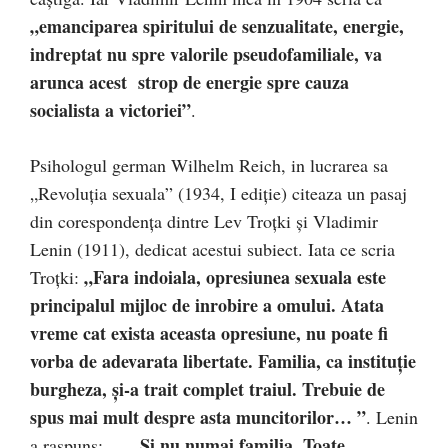
„emanciparea spiritului de senzualitate, energie,
indreptat nu spre valorile pseudofamiliale, va
arunca acest strop de energie spre cauza
socialista a victoriei”
.
Psihologul german Wilhelm Reich, in lucrarea sa
„Revoluția sexuala” (1934, I ediție) citeaza un pasaj
din corespondența dintre Lev Troțki și Vladimir
Lenin (1911), dedicat acestui subiect. Iata ce scria
„Fara indoiala, opresiunea sexuala este
Troțki:
principalul mijloc de inrobire a omului. Atata
vreme cat exista aceasta opresiune, nu poate fi
vorba de adevarata libertate. Familia, ca instituție
burgheza, și-a trait complet traiul. Trebuie de
spus mai mult despre asta muncitorilor… ”
. Lenin
„… Și nu numai familia. Toate
a raspuns: