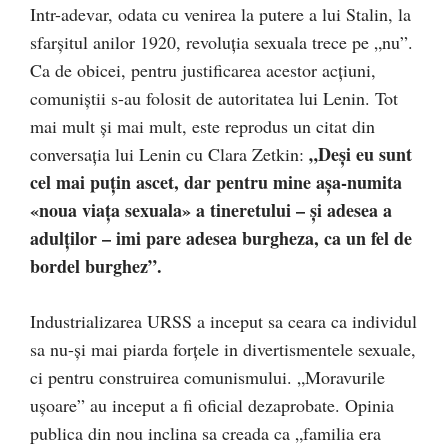
Intr-adevar, odata cu venirea la putere a lui Stalin, la
sfarșitul anilor 1920, revoluția sexuala trece pe „nu”.
Ca de obicei, pentru justificarea acestor acțiuni,
comuniștii s-au folosit de autoritatea lui Lenin. Tot
mai mult și mai mult, este reprodus un citat din
„Deși eu sunt
conversația lui Lenin cu Clara Zetkin:
cel mai puțin ascet, dar pentru mine așa-numita
«noua viața sexuala» a tineretului – și adesea a
adulților – imi pare adesea burgheza, ca un fel de
bordel burghez”.
Industrializarea URSS a inceput sa ceara ca individul
sa nu-și mai piarda forțele in divertismentele sexuale,
ci pentru construirea comunismului. „Moravurile
ușoare” au inceput a fi oficial dezaprobate. Opinia
publica din nou inclina sa creada ca „familia era