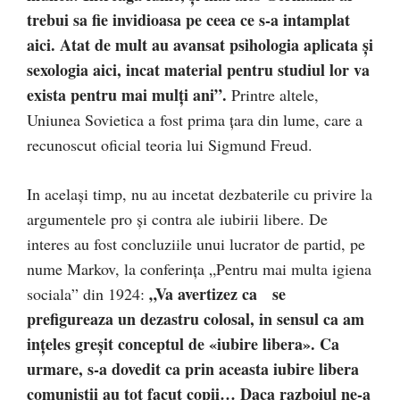
trebui sa fie invidioasa pe ceea ce s-a intamplat
aici. Atat de mult au avansat psihologia aplicata și
sexologia aici, incat material pentru studiul lor va
exista pentru mai mulți ani”.
Printre altele,
Uniunea Sovietica a fost prima țara din lume, care a
recunoscut oficial teoria lui Sigmund Freud.
In același timp, nu au incetat dezbaterile cu privire la
argumentele pro și contra ale iubirii libere. De
interes au fost concluziile unui lucrator de partid, pe
nume Markov, la conferința „Pentru mai multa igiena
„Va avertizez ca se
sociala” din 1924:
prefigureaza un dezastru colosal, in sensul ca am
ințeles greșit conceptul de «iubire libera». Ca
urmare, s-a dovedit ca prin aceasta iubire libera
comuniștii au tot facut copii… Daca razboiul ne-a