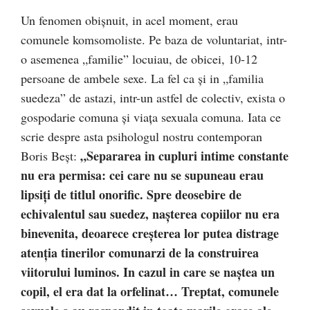
Un fenomen obișnuit, in acel moment, erau
comunele komsomoliste. Pe baza de voluntariat, intr-
o asemenea „familie” locuiau, de obicei, 10-12
persoane de ambele sexe. La fel ca și in „familia
suedeza” de astazi, intr-un astfel de colectiv, exista o
gospodarie comuna și viața sexuala comuna. Iata ce
scrie despre asta psihologul nostru contemporan
„Separarea in cupluri intime constante
Boris Beșt:
nu era permisa: cei care nu se supuneau erau
lipsiți de titlul onorific. Spre deosebire de
echivalentul sau suedez, nașterea copiilor nu era
binevenita, deoarece creșterea lor putea distrage
atenția tinerilor comunarzi de la construirea
viitorului luminos. In cazul in care se naștea un
copil, el era dat la orfelinat… Treptat, comunele