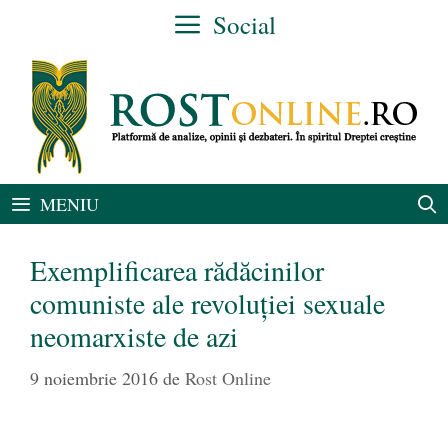
Sari
Social
la
conținut
MENIU
Exemplificarea rădăcinilor
comuniste ale revoluției sexuale
neomarxiste de azi
9 noiembrie 2016
de
Rost Online