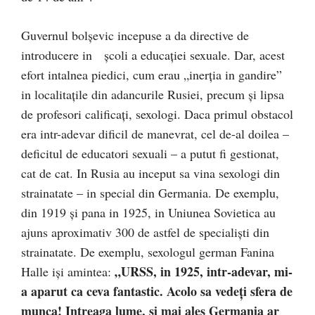
Guvernul bolșevic incepuse a da directive de
introducere in școli a educației sexuale. Dar, acest
efort intalnea piedici, cum erau „inerția in gandire”
in localitațile din adancurile Rusiei, precum și lipsa
de profesori calificați, sexologi. Daca primul obstacol
era intr-adevar dificil de manevrat, cel de-al doilea –
deficitul de educatori sexuali – a putut fi gestionat,
cat de cat. In Rusia au inceput sa vina sexologi din
strainatate – in special din Germania. De exemplu,
din 1919 și pana in 1925, in Uniunea Sovietica au
ajuns aproximativ 300 de astfel de specialiști din
strainatate. De exemplu, sexologul german Fanina
„URSS, in 1925, intr-adevar, mi-
Halle iși amintea:
a aparut ca ceva fantastic. Acolo sa vedeți sfera de
munca! Intreaga lume, și mai ales Germania ar