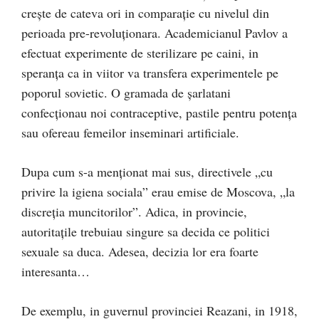
crește de cateva ori in comparație cu nivelul din
perioada pre-revoluționara. Academicianul Pavlov a
efectuat experimente de sterilizare pe caini, in
speranța ca in viitor va transfera experimentele pe
poporul sovietic. O gramada de șarlatani
confecționau noi contraceptive, pastile pentru potența
sau ofereau femeilor inseminari artificiale.
Dupa cum s-a menționat mai sus, directivele „cu
privire la igiena sociala” erau emise de Moscova, „la
discreția muncitorilor”. Adica, in provincie,
autoritațile trebuiau singure sa decida ce politici
sexuale sa duca. Adesea, decizia lor era foarte
interesanta…
De exemplu, in guvernul provinciei Reazani, in 1918,