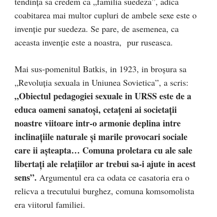
tendința sa credem ca „familia suedeza”, adica
coabitarea mai multor cupluri de ambele sexe este o
invenție pur suedeza. Se pare, de asemenea, ca
aceasta invenție este a noastra, pur ruseasca.
Mai sus-pomenitul Batkis, in 1923, in broșura sa
„Revoluția sexuala in Uniunea Sovietica”, a scris:
„Obiectul pedagogiei sexuale in URSS este de a
educa oameni sanatoși, cetațeni ai societații
noastre viitoare intr-o armonie deplina intre
inclinațiile naturale și marile provocari sociale
care ii așteapta… Comuna proletara cu ale sale
libertați ale relațiilor ar trebui sa-i ajute in acest
sens”.
Argumentul era ca odata ce casatoria era o
relicva a trecutului burghez, comuna komsomolista
era viitorul familiei.