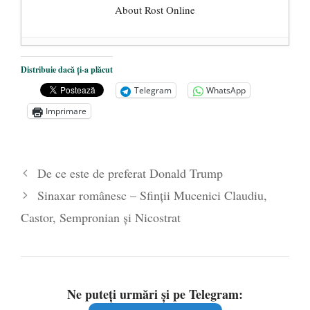
About Rost Online
Dezvăluiri cutremurătoare despre
Distribuie dacă ți-a plăcut
președintele Ucrainei, Volodymyr
Telegram
WhatsApp
Zelensky
- 13 mai 2026
Imprimare
Statul care servește Națiunea
- 21 aprilie
2026
Legea Vexler produce efecte. Bustul
De ce este de preferat Donald Trump
poetului Octavian Goga, înlăturat din Iași
Sinaxar românesc – Sfinții Mucenici Claudiu,
- 16 aprilie 2026
Castor, Sempronian și Nicostrat
Ne puteți urmări și pe Telegram: