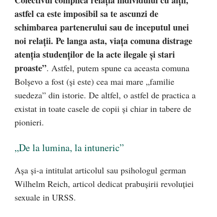
Colectivul complica relația individului cu alții,
astfel ca este imposibil sa te ascunzi de
schimbarea partenerului sau de inceputul unei
noi relații. Pe langa asta, viața comuna distrage
atenția studenților de la acte ilegale și stari
proaste”
. Astfel, putem spune ca aceasta comuna
Bolșevo a fost (și este) cea mai mare „familie
suedeza” din istorie. De altfel, o astfel de practica a
existat in toate casele de copii și chiar in tabere de
pionieri.
„De la lumina, la intuneric”
Așa și-a intitulat articolul sau psihologul german
Wilhelm Reich, articol dedicat prabușirii revoluției
sexuale in URSS.