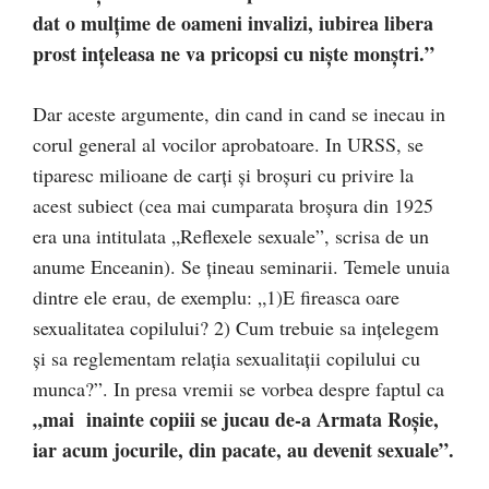
dat o mulțime de oameni invalizi, iubirea libera
prost ințeleasa ne va pricopsi cu niște monștri.”
Dar aceste argumente, din cand in cand se inecau in
corul general al vocilor aprobatoare. In URSS, se
tiparesc milioane de carți și broșuri cu privire la
acest subiect (cea mai cumparata broșura din 1925
era una intitulata „Reflexele sexuale”, scrisa de un
anume Enceanin). Se țineau seminarii. Temele unuia
dintre ele erau, de exemplu: „1)E fireasca oare
sexualitatea copilului? 2) Cum trebuie sa ințelegem
și sa reglementam relația sexualitații copilului cu
munca?”. In presa vremii se vorbea despre faptul ca
„mai inainte copiii se jucau de-a Armata Roșie,
iar acum jocurile, din pacate, au devenit sexuale”.