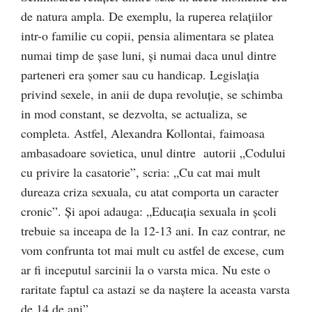
de natura ampla. De exemplu, la ruperea relațiilor
intr-o familie cu copii, pensia alimentara se platea
numai timp de șase luni, și numai daca unul dintre
parteneri era șomer sau cu handicap. Legislația
privind sexele, in anii de dupa revoluție, se schimba
in mod constant, se dezvolta, se actualiza, se
completa. Astfel, Alexandra Kollontai, faimoasa
ambasadoare sovietica, unul dintre autorii „Codului
cu privire la casatorie”, scria: „Cu cat mai mult
dureaza criza sexuala, cu atat comporta un caracter
cronic”. Și apoi adauga: „Educația sexuala in școli
trebuie sa inceapa de la 12-13 ani. In caz contrar, ne
vom confrunta tot mai mult cu astfel de excese, cum
ar fi inceputul sarcinii la o varsta mica. Nu este o
raritate faptul ca astazi se da naștere la aceasta varsta
de 14 de ani”.