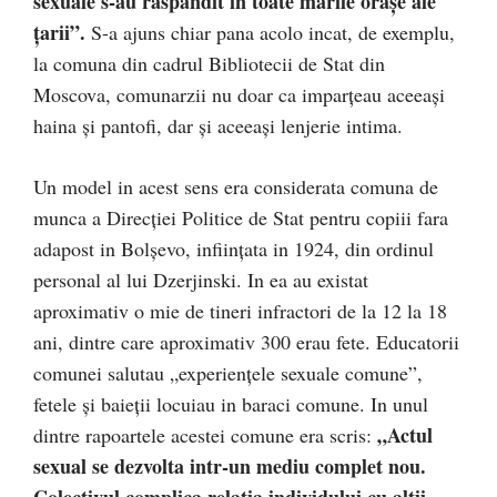
sexuale s-au raspandit in toate marile orașe ale
țarii”.
S-a ajuns chiar pana acolo incat, de exemplu,
la comuna din cadrul Bibliotecii de Stat din
Moscova, comunarzii nu doar ca imparțeau aceeași
haina și pantofi, dar și aceeași lenjerie intima.
Un model in acest sens era considerata comuna de
munca a Direcției Politice de Stat pentru copiii fara
adapost in Bolșevo, inființata in 1924, din ordinul
personal al lui Dzerjinski. In ea au existat
aproximativ o mie de tineri infractori de la 12 la 18
ani, dintre care aproximativ 300 erau fete. Educatorii
comunei salutau „experiențele sexuale comune”,
fetele și baieții locuiau in baraci comune. In unul
„Actul
dintre rapoartele acestei comune era scris:
sexual se dezvolta intr-un mediu complet nou.