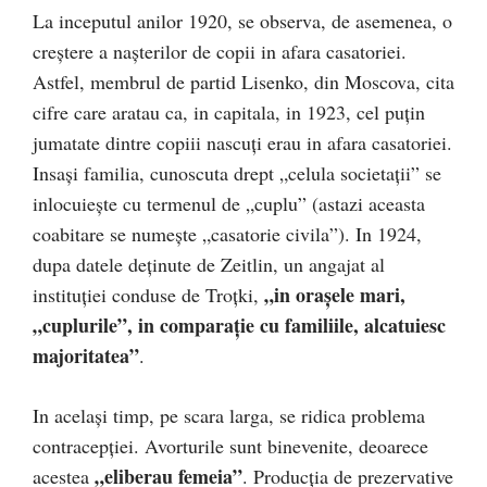
La inceputul anilor 1920, se observa, de asemenea, o
creștere a nașterilor de copii in afara casatoriei.
Astfel, membrul de partid Lisenko, din Moscova, cita
cifre care aratau ca, in capitala, in 1923, cel puțin
jumatate dintre copiii nascuți erau in afara casatoriei.
Insași familia, cunoscuta drept „celula societații” se
inlocuiește cu termenul de „cuplu” (astazi aceasta
coabitare se numește „casatorie civila”). In 1924,
dupa datele deținute de Zeitlin, un angajat al
„in orașele mari,
instituției conduse de Troțki,
„cuplurile”, in comparație cu familiile, alcatuiesc
majoritatea”
.
In același timp, pe scara larga, se ridica problema
contracepției. Avorturile sunt binevenite, deoarece
„eliberau femeia”
acestea
. Producția de prezervative