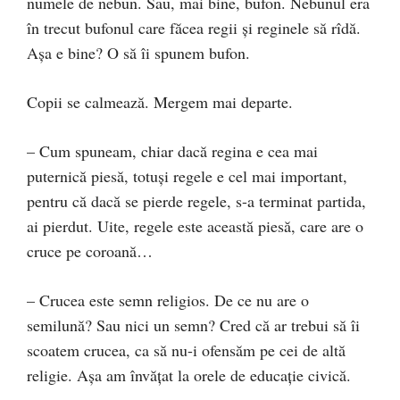
numele de nebun. Sau, mai bine, bufon. Nebunul era
în trecut bufonul care făcea regii și reginele să rîdă.
Așa e bine? O să îi spunem bufon.
Copii se calmează. Mergem mai departe.
– Cum spuneam, chiar dacă regina e cea mai
puternică piesă, totuși regele e cel mai important,
pentru că dacă se pierde regele, s-a terminat partida,
ai pierdut. Uite, regele este această piesă, care are o
cruce pe coroană…
– Crucea este semn religios. De ce nu are o
semilună? Sau nici un semn? Cred că ar trebui să îi
scoatem crucea, ca să nu-i ofensăm pe cei de altă
religie. Așa am învățat la orele de educație civică.