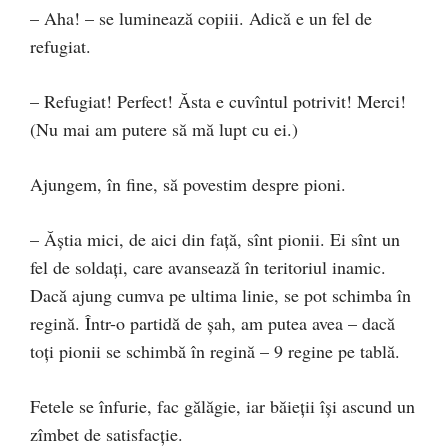
– Aha! – se luminează copiii. Adică e un fel de
refugiat.
– Refugiat! Perfect! Ăsta e cuvîntul potrivit! Merci!
(Nu mai am putere să mă lupt cu ei.)
Ajungem, în fine, să povestim despre pioni.
– Ăștia mici, de aici din față, sînt pionii. Ei sînt un
fel de soldați, care avansează în teritoriul inamic.
Dacă ajung cumva pe ultima linie, se pot schimba în
regină. Într-o partidă de șah, am putea avea – dacă
toți pionii se schimbă în regină – 9 regine pe tablă.
Fetele se înfurie, fac gălăgie, iar băieții își ascund un
zîmbet de satisfacție.