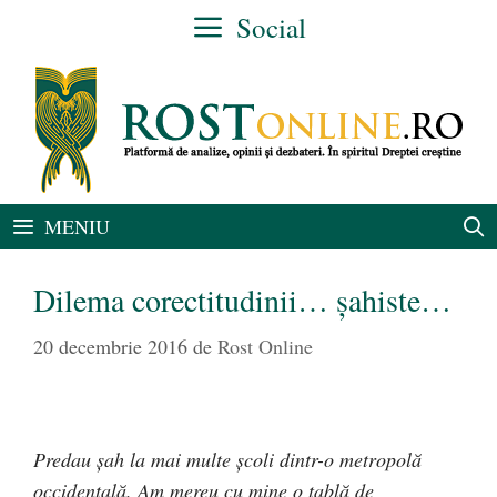
Sari
Social
la
conținut
MENIU
Dilema corectitudinii… șahiste…
20 decembrie 2016
de
Rost Online
Predau șah la mai multe școli dintr-o metropolă
occidentală. Am mereu cu mine o tablă de