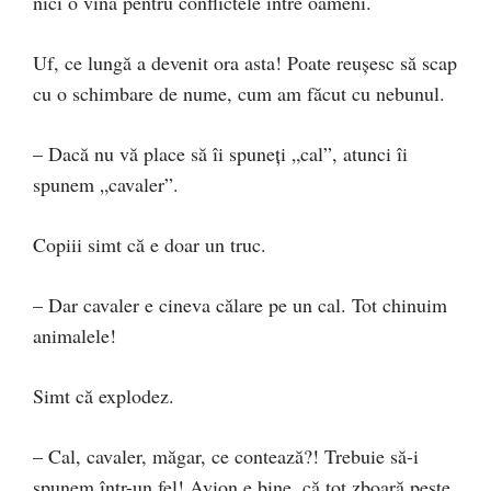
nici o vină pentru conflictele între oameni.
Uf, ce lungă a devenit ora asta! Poate reușesc să scap
cu o schimbare de nume, cum am făcut cu nebunul.
– Dacă nu vă place să îi spuneți „cal”, atunci îi
spunem „cavaler”.
Copiii simt că e doar un truc.
– Dar cavaler e cineva călare pe un cal. Tot chinuim
animalele!
Simt că explodez.
– Cal, cavaler, măgar, ce contează?! Trebuie să-i
spunem într-un fel! Avion e bine, că tot zboară peste