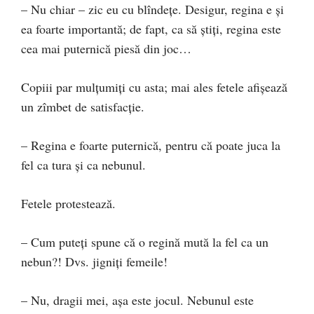
– Nu chiar – zic eu cu blîndețe. Desigur, regina e și
ea foarte importantă; de fapt, ca să știți, regina este
cea mai puternică piesă din joc…
Copiii par mulțumiți cu asta; mai ales fetele afișează
un zîmbet de satisfacție.
– Regina e foarte puternică, pentru că poate juca la
fel ca tura și ca nebunul.
Fetele protestează.
– Cum puteți spune că o regină mută la fel ca un
nebun?! Dvs. jigniți femeile!
– Nu, dragii mei, așa este jocul. Nebunul este