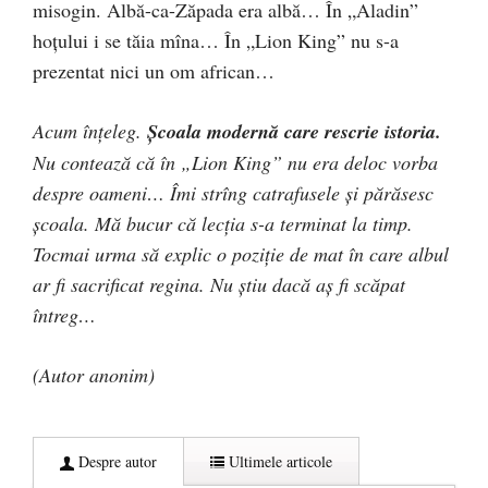
misogin. Albă-ca-Zăpada era albă… În „Aladin”
hoțului i se tăia mîna… În „Lion King” nu s-a
prezentat nici un om african…
Acum înțeleg.
Școala modernă care rescrie istoria.
Nu contează că în „Lion King” nu era deloc vorba
despre oameni… Îmi strîng catrafusele și părăsesc
școala. Mă bucur că lecția s-a terminat la timp.
Tocmai urma să explic o poziție de mat în care albul
ar fi sacrificat regina. Nu știu dacă aș fi scăpat
întreg…
(Autor anonim)
Despre autor
Ultimele articole