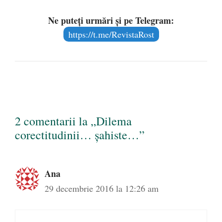
Ne puteți urmări și pe Telegram:
https://t.me/RevistaRost
2 comentarii la „Dilema
corectitudinii… șahiste…”
Ana
29 decembrie 2016 la 12:26 am