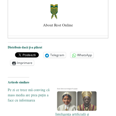
About Rost Online
Dezvăluiri cutremurătoare despre
Distribuie dacă ți-a plăcut
președintele Ucrainei, Volodymyr
Telegram
WhatsApp
Zelensky
- 13 mai 2026
Imprimare
Statul care servește Națiunea
- 21 aprilie
2026
Legea Vexler produce efecte. Bustul
Articole similare
poetului Octavian Goga, înlăturat din Iași
Pe zi ce trece mă conving că
- 16 aprilie 2026
mass media are prea puțin a
face cu informarea
Inteligența artificială și