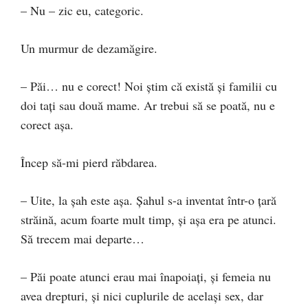
– Nu – zic eu, categoric.
Un murmur de dezamăgire.
– Păi… nu e corect! Noi știm că există și familii cu
doi tați sau două mame. Ar trebui să se poată, nu e
corect așa.
Încep să-mi pierd răbdarea.
– Uite, la șah este așa. Șahul s-a inventat într-o țară
străină, acum foarte mult timp, și așa era pe atunci.
Să trecem mai departe…
– Păi poate atunci erau mai înapoiați, și femeia nu
avea drepturi, și nici cuplurile de același sex, dar