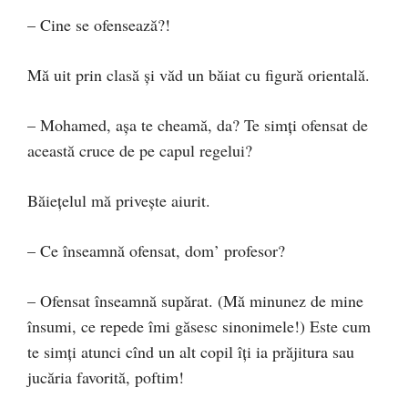
– Cine se ofensează?!
Mă uit prin clasă și văd un băiat cu figură orientală.
– Mohamed, așa te cheamă, da? Te simți ofensat de
această cruce de pe capul regelui?
Băiețelul mă privește aiurit.
– Ce înseamnă ofensat, dom’ profesor?
– Ofensat înseamnă supărat. (Mă minunez de mine
însumi, ce repede îmi găsesc sinonimele!) Este cum
te simți atunci cînd un alt copil îți ia prăjitura sau
jucăria favorită, poftim!