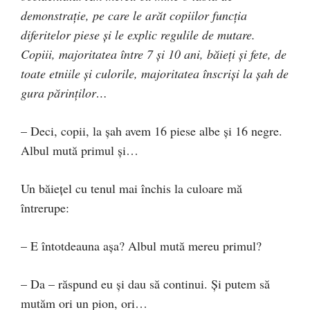
demonstrație, pe care le arăt copiilor funcția
diferitelor piese și le explic regulile de mutare.
Copiii, majoritatea între 7 și 10 ani, băieți și fete, de
toate etniile și culorile, majoritatea înscriși la șah de
gura părinților…
– Deci, copii, la șah avem 16 piese albe și 16 negre.
Albul mută primul și…
Un băiețel cu tenul mai închis la culoare mă
întrerupe:
– E întotdeauna așa? Albul mută mereu primul?
– Da – răspund eu și dau să continui. Și putem să
mutăm ori un pion, ori…