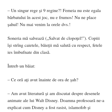
– Un singur rege și 9 regine?! Femeia nu este egala
bărbatului în acest joc, nu e frumos! Nu ne place
șahul! Nu mai venim la orele dvs.!
Soneria mă salvează („Salvat de clopoțel!”). Copiii
își strîng caietele, băieții mă salută cu respect, fetele
ies îmbufnate din clasă.
Întreb un băiat:
– Ce oră ați avut înainte de ora de șah?
– Am avut literatură și am discutat despre desenele
animate ale lui Walt Disney. Doamna profesoară ne-a
explicat cum Disney a fost rasist, islamofob și