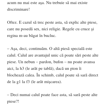
acum nu mai este așa. Nu trebuie să mai existe
discriminare!
Oftez. E cazul să trec peste asta, să explic alte piese,
care nu posedă sex, nici religie. Regele cu cruce și
regina m-au băgat în bucluc.
– Așa, deci, continuăm. O altă piesă specială este
calul. Calul are avantajul unic că poate sări peste alte
piese. Un nebun – pardon, bufon – nu poate avansa
aici, la h3 (le arăt pe tablă), dacă un pion îi
blochează calea. În schimb, calul poate să sară direct
de la g1 la f3 (le arăt mișcarea).
– Deci numai calul poate face asta, să sară peste alte
piese?!