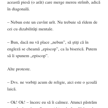
această piesă (o arăt) care merge mereu strîmb, adică
în diagonală.
– Nebun este un cuvînt urît. Nu trebuie să rîdem de
cei cu dizabilități mentale.
– Bun, dacă nu vă place „nebun”, să știți că în
engleză se cheamă „episcop”, ca la biserică. Putem
să îi spunem „episcop”.
Alte proteste.
– Dvs. ne vorbiți acum de religie, aici este o școală
laică.
– Ok! Ok! – încerc eu să îi calmez. Atunci păstrăm