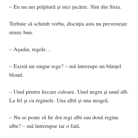
– Eu nu am prăjitură și nici jucărie. Sînt din Siria.
Trebuie să schimb vorba, discuția asta nu prevestește
nimic bun.
– Așadar, regele…
– Există un singur rege? – mă întrerupe un băiețel
blond.
– Unul pentru fiecare culoare. Unul negru și unul alb.
La fel și cu reginele. Una albă și una neagră.
– Nu se poate să fie doi regi albi sau două regine
albe? – mă întrerupse iar o fată.