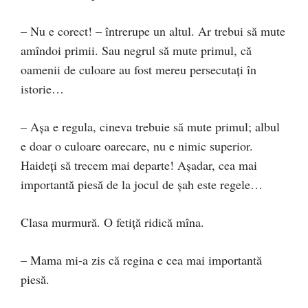
– Nu e corect! – întrerupe un altul. Ar trebui să mute
amîndoi primii. Sau negrul să mute primul, că
oamenii de culoare au fost mereu persecutați în
istorie…
– Așa e regula, cineva trebuie să mute primul; albul
e doar o culoare oarecare, nu e nimic superior.
Haideți să trecem mai departe! Așadar, cea mai
importantă piesă de la jocul de șah este regele…
Clasa murmură. O fetiță ridică mîna.
– Mama mi-a zis că regina e cea mai importantă
piesă.