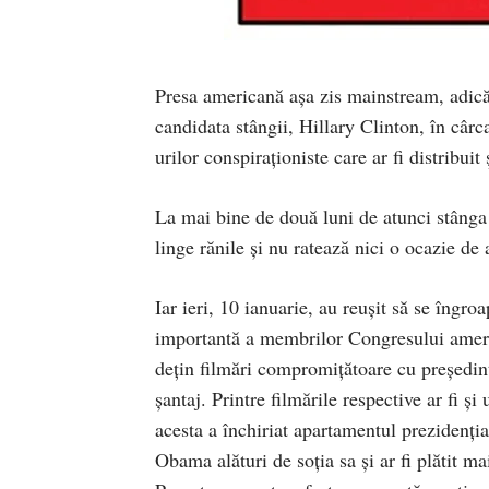
Presa americană așa zis mainstream, adică 
candidata stângii, Hillary Clinton, în cârca
urilor conspiraționiste care ar fi distribuit ș
La mai bine de două luni de atunci stânga 
linge rănile și nu ratează nici o ocazie de 
Iar ieri, 10 ianuarie, au reușit să se îngro
importantă a membrilor Congresului ameri
dețin filmări compromițătoare cu președin
șantaj. Printre filmările respective ar fi 
acesta a închiriat apartamentul prezidenția
Obama alături de soția sa și ar fi plătit ma