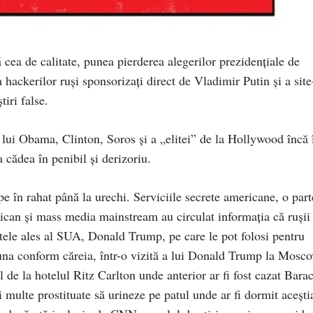
cea de calitate, punea pierderea alegerilor prezidențiale de
 hackerilor ruși sponsorizați direct de Vladimir Putin și a site
tiri false.
lui Obama, Clinton, Soros și a „elitei” de la Hollywood încă 
a cădea în penibil și derizoriu.
ape în rahat până la urechi. Serviciile secrete americane, o part
can și mass media mainstream au circulat informația că rușii
tele ales al SUA, Donald Trump, pe care le pot folosi pentru
și una conform căreia, într-o vizită a lui Donald Trump la Mosco
l de la hotelul Ritz Carlton unde anterior ar fi fost cazat Bara
i multe prostituate să urineze pe patul unde ar fi dormit acești