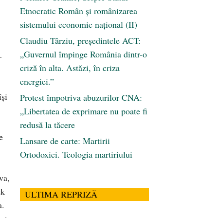
Etnocratic Român şi românizarea
sistemului economic naţional (II)
Claudiu Târziu, președintele ACT:
„Guvernul împinge România dintr-o
-
criză în alta. Astăzi, în criza
energiei.”
își
Protest împotriva abuzurilor CNA:
„Libertatea de exprimare nu poate fi
redusă la tăcere
e
Lansare de carte: Martirii
Ortodoxiei. Teologia martiriului
va,
ck
ULTIMA REPRIZĂ
a.