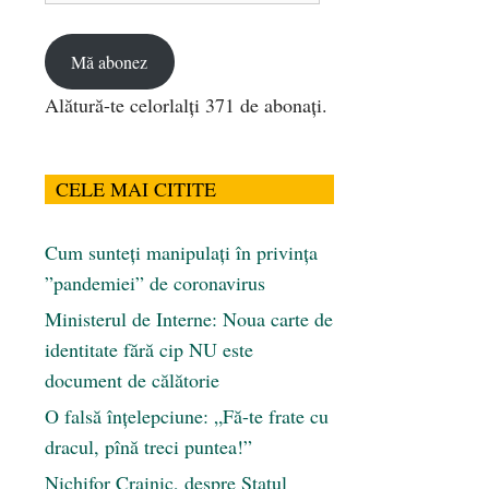
email
Mă abonez
Alătură-te celorlalți 371 de abonați.
CELE MAI CITITE
Cum sunteți manipulați în privința
”pandemiei” de coronavirus
Ministerul de Interne: Noua carte de
identitate fără cip NU este
document de călătorie
O falsă înțelepciune: „Fă-te frate cu
dracul, pînă treci puntea!”
Nichifor Crainic, despre Statul