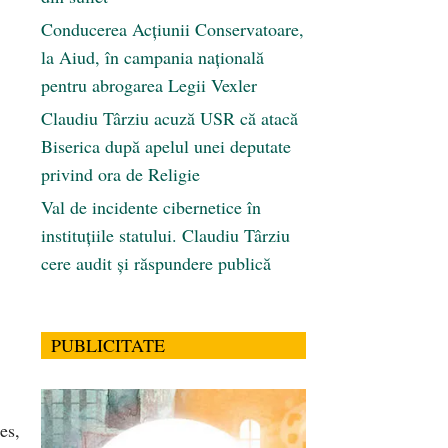
Conducerea Acțiunii Conservatoare,
la Aiud, în campania națională
pentru abrogarea Legii Vexler
Claudiu Târziu acuză USR că atacă
Biserica după apelul unei deputate
privind ora de Religie
Val de incidente cibernetice în
instituțiile statului. Claudiu Târziu
cere audit și răspundere publică
PUBLICITATE
es,