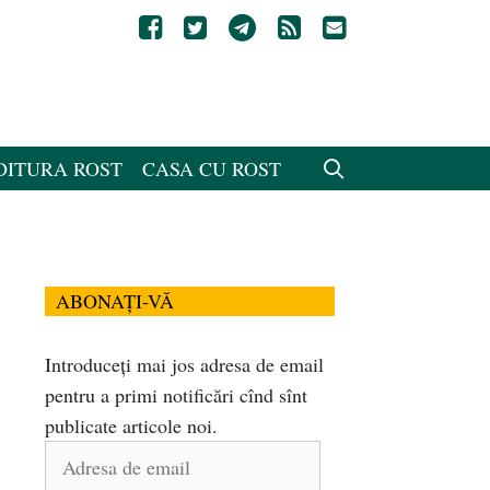
DITURA ROST
CASA CU ROST
ABONAȚI-VĂ
Introduceți mai jos adresa de email
pentru a primi notificări cînd sînt
publicate articole noi.
Adresa
de