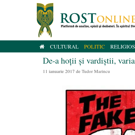
Sari
la
conținut
CULTURAL
POLITIC
RELIGIOS
De-a hoții și vardiștii, var
11 ianuarie 2017
de
Tudor Marincu