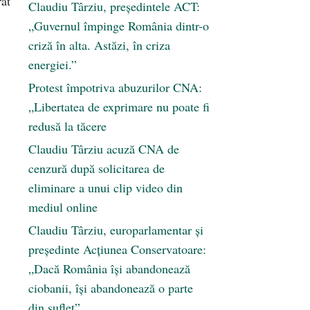
rat
Claudiu Târziu, președintele ACT:
„Guvernul împinge România dintr-o
criză în alta. Astăzi, în criza
energiei.”
Protest împotriva abuzurilor CNA:
„Libertatea de exprimare nu poate fi
redusă la tăcere
Claudiu Târziu acuză CNA de
cenzură după solicitarea de
eliminare a unui clip video din
mediul online
Claudiu Târziu, europarlamentar și
președinte Acțiunea Conservatoare:
„Dacă România își abandonează
ciobanii, își abandonează o parte
din suflet”