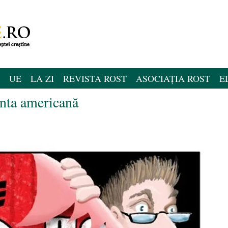
UE
LA ZI
REVISTA ROST
ASOCIAȚIA ROST
E
ianta americană