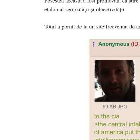
Povestea aceasta a fost promovată ca știre
etalon al seriozității și obiectivității.
Totul a pornit de la un site frecventat de a