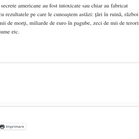
 secrete americane au fost intoxicate sau chiar au fabricat
cu rezultatele pe care le cunoaștem astăzi: țări în ruină, război
 mii de morți, miliarde de euro în pagube, zeci de mii de terori
lume etc.
ocul în unitățile de învățământ
- 17 iunie 2020
adicale
- 2 iunie 2020
Imprimare
media are prea puțin a face cu informarea
- 30 mai 2020