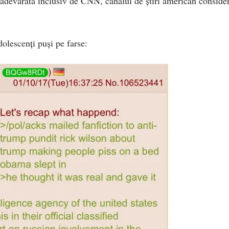
 adevărată inclusiv de CNN, canalul de știri american conside
dolescenți puși pe farse: