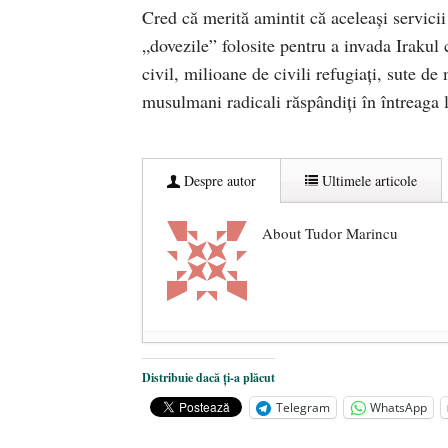
Cred că merită amintit că aceleași servicii
„dovezile” folosite pentru a invada Irakul 
civil, milioane de civili refugiați, sute de
musulmani radicali răspândiți în întreaga 
Despre autor
Ultimele articole
About Tudor Marincu
De ce propaganda LGBT nu-și are l
Distribuie dacă ți-a plăcut
Anarhia din SUA e opera stângii r
Telegram
WhatsApp
Pe zi ce trece mă conving că mass 