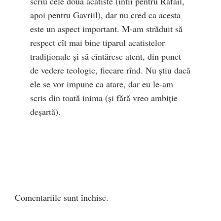
scriu cele două acatiste (întîi pentru Rafail,
apoi pentru Gavriil), dar nu cred ca acesta
este un aspect important. M-am străduit să
respect cît mai bine tiparul acatistelor
tradiționale și să cîntăresc atent, din punct
de vedere teologic, fiecare rînd. Nu știu dacă
ele se vor impune ca atare, dar eu le-am
scris din toată inima (și fără vreo ambiție
deșartă).
Comentariile sunt închise.