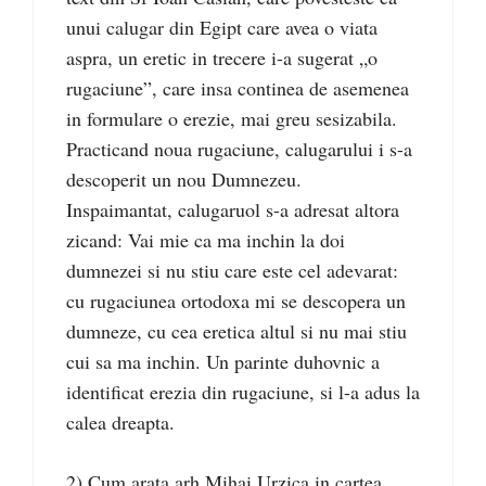
unui calugar din Egipt care avea o viata
aspra, un eretic in trecere i-a sugerat „o
rugaciune”, care insa continea de asemenea
in formulare o erezie, mai greu sesizabila.
Practicand noua rugaciune, calugarului i s-a
descoperit un nou Dumnezeu.
Inspaimantat, calugaruol s-a adresat altora
zicand: Vai mie ca ma inchin la doi
dumnezei si nu stiu care este cel adevarat:
cu rugaciunea ortodoxa mi se descopera un
dumneze, cu cea eretica altul si nu mai stiu
cui sa ma inchin. Un parinte duhovnic a
identificat erezia din rugaciune, si l-a adus la
calea dreapta.
2) Cum arata arh Mihai Urzica in cartea