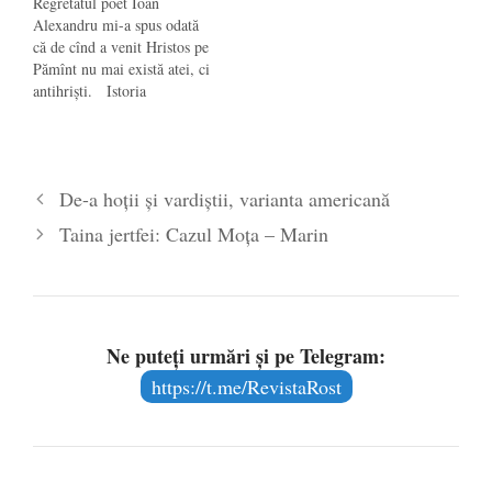
Regretatul poet Ioan
Alexandru mi-a spus odată
că de cînd a venit Hristos pe
Pămînt nu mai există atei, ci
antihriști. Istoria
creștinismului e un șir lung
de atacuri și năpaste la
adresa Bisericii. Acesta este
și motivul pentru care
De-a hoții și vardiștii, varianta americană
Biserica nu va putea fi
înfrîntă niciodată. Greșeala
Taina jertfei: Cazul Moța – Marin
e a…
Ne puteți urmări și pe Telegram:
https://t.me/RevistaRost