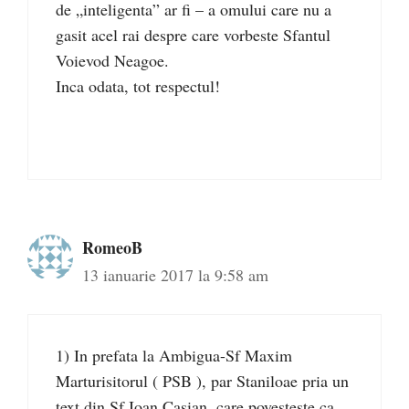
de „inteligenta” ar fi – a omului care nu a
gasit acel rai despre care vorbeste Sfantul
Voievod Neagoe.
Inca odata, tot respectul!
RomeoB
13 ianuarie 2017 la 9:58 am
1) In prefata la Ambigua-Sf Maxim
Marturisitorul ( PSB ), par Staniloae pria un
text din Sf Ioan Casian, care povesteste ca