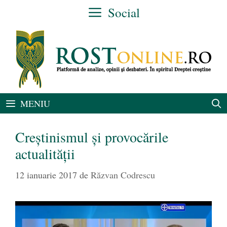
Sari
Social
la
conținut
MENIU
Creștinismul și provocările
actualității
12 ianuarie 2017
de
Răzvan Codrescu