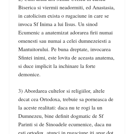
Biserica si viermii neadormiti, ed Anastasia,
in catolicism exista o rugaciune in care se
invoca Sf Inima a lui Iisus. Un sinod
Ecumenic a anatemizat adorarea firii numai
omenesti sau numai a celei dumnezeiesti a
Mantuitorului. Pe buna dreptate, invocarea
Sfintei inimi, este lovita de aceasta anatema,
si duce implicit la inchinare la forte
demonice.
3) Abordarea cultelor si religiilor, altele
decat cea Ortodoxa, trebuie sa porneasca de
la aceste realitati: daca nu te rogi la un
Dumnezeu, bine definit dogmatic de Sf
Parinti si de Sinoadele ecumenice, daca nu
esti ortodox, atunci in rugaciune iti apar dot