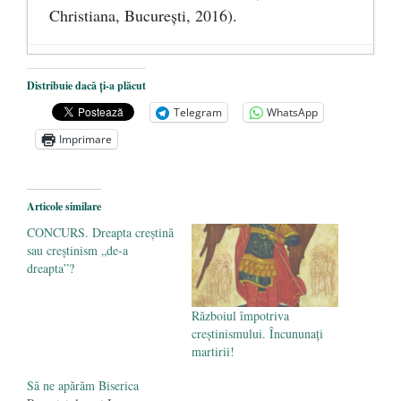
Christiana, Bucureşti, 2016).
DANA KONYA-PETRIȘOR, ÎNTRU
Distribuie dacă ți-a plăcut
VEȘNICĂ POMENIRE
- 17 martie 2021
Telegram
WhatsApp
ÎNĂLȚATU-S-A!
- 28 mai 2020
Imprimare
Sic credo – Francisco Franco (1892-1975)
- 25 octombrie 2019
Articole similare
CONCURS. Dreapta creştină
sau creştinism „de-a
dreapta”?
Războiul împotriva
creştinismului. Încununaţi
martirii!
Să ne apărăm Biserica