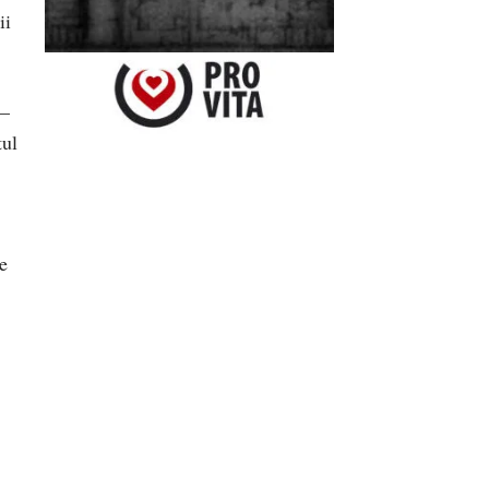
ii
 –
tul
e