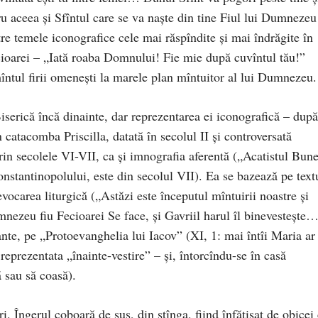
ru aceea şi Sfîntul care se va naşte din tine Fiul lui Dumnezeu
e temele iconografice cele mai răspîndite şi mai îndrăgite în
ecioarei – „Iată roaba Domnului! Fie mie după cuvîntul tău!”
ntul firii omeneşti la marele plan mîntuitor al lui Dumnezeu.
iserică încă dinainte, dar reprezentarea ei iconografică – după
n catacomba Priscilla, datată în secolul II şi controversată
rin secolele VI-VII, ca şi imnografia aferentă („Acatistul Bune
Constantinopolului, este din secolul VII). Ea se bazează pe text
evocarea liturgică („Astăzi este începutul mîntuirii noastre şi
umnezeu fiu Fecioarei Se face, şi Gavriil harul îl binevesteşte
ante, pe „Protoevanghelia lui Iacov” (XI, 1: mai întîi Maria ar 
 reprezentata „înainte-vestire” – şi, întorcîndu-se în casă
ă sau să coasă).
. Îngerul coboară de sus, din stînga, fiind înfăţişat de obicei