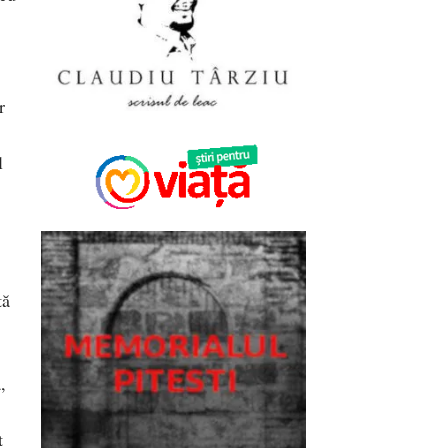
r
l
tă
,
t