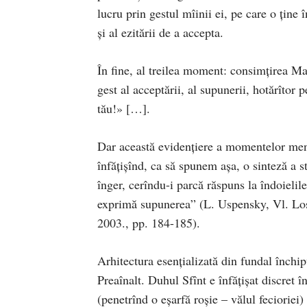
lucru prin gestul mîinii ei, pe care o ţine 
şi al ezitării de a accepta.
În fine, al treilea moment: consimţirea Ma
gest al acceptării, al supunerii, hotărîto
tău!» […].
Dar această evidenţiere a momentelor menţ
înfăţişînd, ca să spunem aşa, o sinteză a 
înger, cerîndu-i parcă răspuns la îndoielile
exprimă supunerea” (L. Uspensky, Vl. Los
2003., pp. 184-185).
Arhitectura esenţializată din fundal închip
Preaînalt. Duhul Sfînt e înfăţişat discret
(penetrînd o eşarfă roşie – vălul feciorie