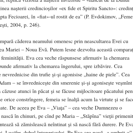
nea naşterii credincioşilor «ex fide et Spiritu Sancto»: credin
apta Fecioarei, în «fiat»-ul rostit de ea” (P. Evdokimov, „Feme
eşti, 2004, p. 246).
compară căderea neamului omenesc prin neascultarea Evei cu
ea Mariei – Noua Evă. Putem lesne dezvolta această comparaţ
 feminităţii. Eva cea veche răspunsese afirmativ la chemarea
punde afirmativ la chemarea îngerului, spre izbăvire. Cea
 nevrednicise din trufie şi-şi agonisise „haine de piele”. Cea
 Adam – se învredniceşte din smerenie şi-şi agoniseşte veşmînt
 căzuse atunci în păcat şi se făcuse mijlocitoare păcatului pen
 orice constrîngere, femeia se înalţă acum la virtute şi se fac
u toate. De aceea pe Eva – „Viaţa” – cea veche Dumnezeu o
 nască în chinuri, pe cînd pe Maria – „Stăpîna” vieţii primeni
tează să zămislească neîntinat şi să nască fără durere. Pe Ev
ini, Lucifer, duhul întunericului. Pe Eva cea nouă „a umbrit-o”