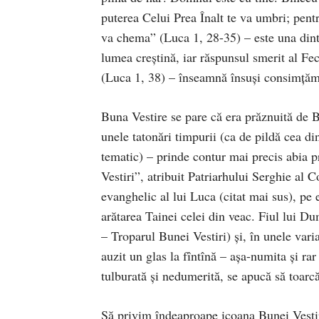
puterea Celui Prea Înalt te va umbri; pent
va chema” (Luca 1, 28-35) – este una dintr
lumea creştină, iar răspunsul smerit al F
(Luca 1, 38) – înseamnă însuşi consimţămî
Buna Vestire se pare că era prăznuită de B
unele tatonări timpurii (ca de pildă cea di
tematic) – prinde contur mai precis abia p
Vestiri”, atribuit Patriarhului Serghie al 
evanghelic al lui Luca (citat mai sus), pe 
arătarea Tainei celei din veac. Fiul lui D
– Troparul Bunei Vestiri) şi, în unele vari
auzit un glas la fîntînă – aşa-numita şi rar
tulburată şi nedumerită, se apucă să toarc
Să privim îndeaproape icoana Bunei Vestiri