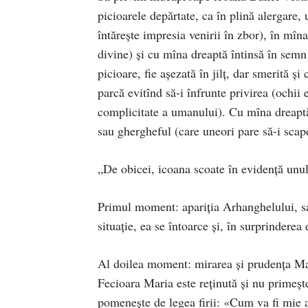
picioarele depărtate, ca în plină alergare, u
întăreşte impresia venirii în zbor), în mîna
divine) şi cu mîna dreaptă întinsă în semn 
picioare, fie aşezată în jilţ, dar smerită şi
parcă evitînd să-i înfrunte privirea (ochii 
complicitate a umanului). Cu mîna dreaptă 
sau ghergheful (care uneori pare să-i sca
„De obicei, icoana scoate în evidenţă unu
Primul moment: apariţia Arhanghelului, salu
situaţie, ea se întoarce şi, în surprinderea
Al doilea moment: mirarea şi prudenţa Ma
Fecioara Maria este reţinută şi nu primeşt
pomeneşte de legea firii: «Cum va fi mie a