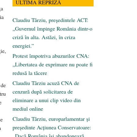
ULTIMA REPRIZĂ
ţa
ia
Claudiu Târziu, președintele ACT:
„Guvernul împinge România dintr-o
criză în alta. Astăzi, în criza
energiei.”
ie,
Protest împotriva abuzurilor CNA:
„Libertatea de exprimare nu poate fi
redusă la tăcere
Claudiu Târziu acuză CNA de
 de
cenzură după solicitarea de
tru
eliminare a unui clip video din
e
mediul online
Claudiu Târziu, europarlamentar și
te
președinte Acțiunea Conservatoare:
a
„Dacă România își abandonează