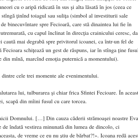
neori cu o aripă ridicată în sus şi alta lăsată în jos (ceea ce
 stîngă ţinînd toiagul sau suliţa (simbol al investiturii sale
de binecuvîntare spre Fecioară, care stă dinaintea lui fie în
 cutremurată, cu capul înclinat în direcţia crainicului ceresc, da
ei caută mai degrabă spre privitorul icoanei, ca într-un fel de
Fecioara schiţează un gest de răspuns, iar în stînga ţine fusu
pe din mînă, marcînd emoţia puternică a momentului).
l dintre cele trei momente ale evenimentului.
tarea lui, tulburarea şi chiar frica Sfintei Fecioare. În aceas
 ei, scapă din mîini fusul cu care torcea.
icii Domnului. […] Din cauza căderii strămoaşei noastre Eva
e de îndată vestirea minunată din lumea de dincolo, ci
ceasta, de vreme ce eu nu ştiu de bărbat?!». Icoana redă aces