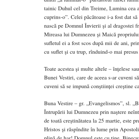
tainic Duhul cel din Treime, Lumina cea ad
cuprins-o”. Celei păcătoase i-a fost dat să
nască pe Domnul Învierii şi al dragostei f
Mireasa lui Dumnezeu şi Maică propriului 
sufletul ei a fost scos după mii de ani, pr
cu suflet şi cu trup, rînduind-o mai presus
Toate acestea şi multe altele – înţelese s
Bunei Vestiri, care de aceea s-ar cuveni să 
cuveni să se impună conştiinţei creştine c
Buna Vestire – gr. „Evangelismos”, sl. „B
Întrupării lui Dumnezeu prin naştere neînti
de toată creştinătatea la 25 martie, este p
Hristos şi răspîndite în lume prin Apostol
plină de har! Domnul este cu tine. Binecuv