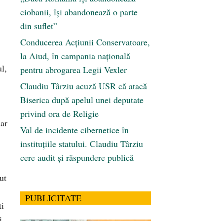
ciobanii, își abandonează o parte
din suflet”
Conducerea Acțiunii Conservatoare,
la Aiud, în campania națională
l,
pentru abrogarea Legii Vexler
Claudiu Târziu acuză USR că atacă
Biserica după apelul unei deputate
privind ora de Religie
-ar
Val de incidente cibernetice în
instituțiile statului. Claudiu Târziu
cere audit și răspundere publică
ut
PUBLICITATE
ti
i