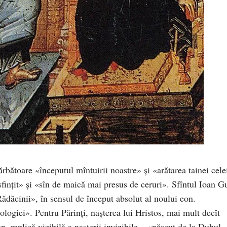
rbătoare «începutul mîntuirii noastre» şi «arătarea tainei cele
finţit» şi «sîn de maică mai presus de ceruri». Sfîntul Ioan G
dăcinii», în sensul de început absolut al noului eon.
logiei». Pentru Părinţi, naşterea lui Hristos, mai mult decît
n, replică vizibilă a naşterii invizibile – «născut de la Duhul