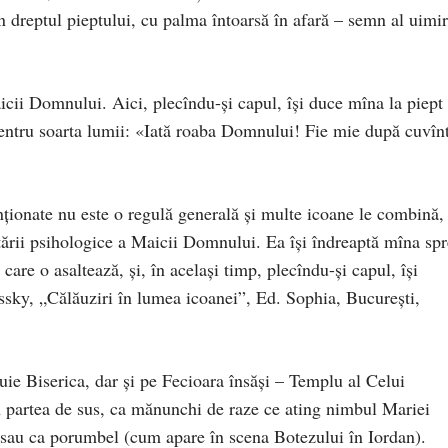
în dreptul pieptului, cu palma întoarsă în afară – semn al uimir
icii Domnului. Aici, plecîndu-şi capul, îşi duce mîna la piept
r pentru soarta lumii: «Iată roaba Domnului! Fie mie după cuvîn
ionate nu este o regulă generală şi multe icoane le combină,
stării psihologice a Maicii Domnului. Ea îşi îndreaptă mîna spr
 care o asaltează, şi, în acelaşi timp, plecîndu-şi capul, îşi
sky, „Călăuziri în lumea icoanei”, Ed. Sophia, Bucureşti,
uie Biserica, dar şi pe Fecioara însăşi – Templu al Celui
 în partea de sus, ca mănunchi de raze ce ating nimbul Mariei
i) sau ca porumbel (cum apare în scena Botezului în Iordan).