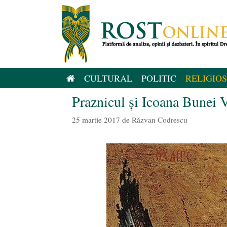
Sari
la
conținut
CULTURAL
POLITIC
RELIGIOS
Praznicul și Icoana Bunei V
25 martie 2017
de
Răzvan Codrescu