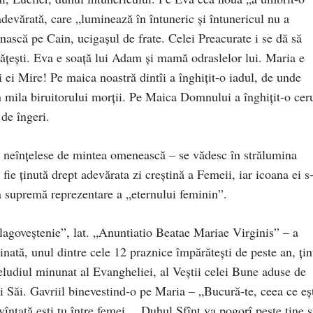
evărată, care „luminează în întuneric şi întunericul nu a
 nască pe Cain, ucigaşul de frate. Celei Preacurate i se dă să
răţeşti. Eva e soaţă lui Adam şi mamă odraslelor lui. Maria e
ei Mire! Pe maica noastră dintîi a înghiţit-o iadul, de unde
in mila biruitorului morţii. Pe Maica Domnului a înghiţit-o ceru
 de îngeri.
au neînţelese de mintea omenească – se vădesc în strălumina
fie ţinută drept adevărata zi creştină a Femeii, iar icoana ei s
a supremă reprezentare a „eternului feminin”.
lagoveştenie”, lat. „Anuntiatio Beatae Mariae Virginis” – a
nată, unul dintre cele 12 praznice împărăteşti de peste an, ţin
reludiul minunat al Evangheliei, al Veştii celei Bune aduse de
ii Săi. Gavriil binevestind-o pe Maria – „Bucură-te, ceea ce eş
întată eşti tu între femei… Duhul Sfînt va pogorî peste tine ş