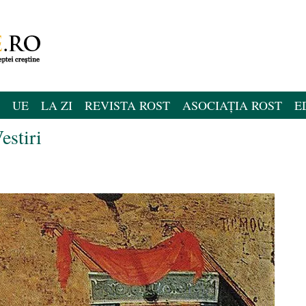
UE
LA ZI
REVISTA ROST
ASOCIAȚIA ROST
E
estiri