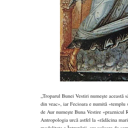
„Troparul Bunei Vestiri numeşte această să
din veac», iar Fecioara e numită «templu s
de Aur numeşte Buna Vestire «praznicul Ră
Antropologia urcă astfel la «rădăcina mario
modalitate a Întrupării, are valoare de sem