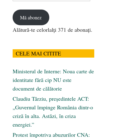
email
Mă abonez
Alătură-te celorlalți 371 de abonați.
CELE MAI CITITE
Ministerul de Interne: Noua carte de
identitate fără cip NU este
document de călătorie
Claudiu Târziu, președintele ACT:
„Guvernul împinge România dintr-o
criză în alta. Astăzi, în criza
energiei.”
Protest împotriva abuzurilor CNA: