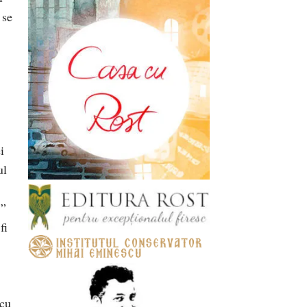
 se
i
ul
…”
fi
 cu