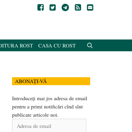
DITURA ROST
CASA CU ROST
ABONAȚI-VĂ
Introduceți mai jos adresa de email
pentru a primi notificări cînd sînt
publicate articole noi.
Adresa
de