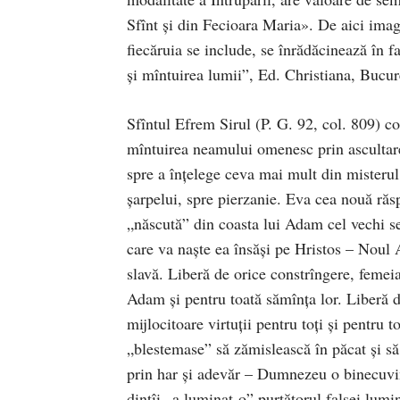
Sfînt şi din Fecioara Maria». De aici imagi
fiecăruia se include, se înrădăcinează în f
şi mîntuirea lumii”, Ed. Christiana, Bucur
Sfîntul Efrem Sirul (P. G. 92, col. 809) 
mîntuirea neamului omenesc prin ascultar
spre a înţelege ceva mai mult din misterul
şarpelui, spre pierzanie. Eva cea nouă răs
„născută” din coasta lui Adam cel vechi se
care va naşte ea însăşi pe Hristos – Noul
slavă. Liberă de orice constrîngere, femeia
Adam şi pentru toată sămînţa lor. Liberă de
mijlocitoare virtuţii pentru toţi şi pentr
„blestemase” să zămislească în păcat şi să
prin har şi adevăr – Dumnezeu o binecuvin
dintîi „a luminat-o” purtătorul falsei lum