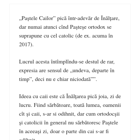
„Paștele Cailor” pică într-adevăr de Înălțare,
dar numai atunci cînd Pașteșe ortodox se
suprapune cu cel catolic (de ex. acuma în
2017).
Lucrul acesta întîmplîndu-se destul de rar,
expresia are sensul de „undeva, departe în
timp”, deci nu e chiar niciodată””.
Ideea cu caii este că Înălțarea pică joia, zi de
lucru. Fiind sărbătoare, toată lumea, oamenii
cît și caii, s-ar si odihnit, dar cum ortodocșii
și catolicii în general nu sărbătoresc Paștele
în aceeași zi, doar o parte din cai s-ar fi
odihnit.