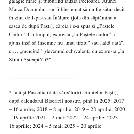
gălăgie mare şi tulburînd lăuzia Fecioarei. Atunci
Maica Domnului i-ar fi blestemat să nu fie sătui decît
în ziua de Ispas sau Înălţare (joia din săptămîna a
şasea de după Paşti), căreia i s-a spus şi „Paştele
Cailor”. Cu timpul, expresia „la Paştele cailor” a
ajuns însă să însemne nu „mai tîrziu” sau „altă dată”,
ci… „nicicînd” (devenind echivalentă cu expresia „la
Sfîntu’Aşteaptă”)**.
_________________________
* Iată şi Pascalia (data sărbătoririi Sfintelor Paşti),
după calendarul Bisericii noastre, pînă în 2025: 2017
– 16 aprilie; 2018 – 8 aprilie; 2019 – 28 aprilie; 2020
– 19 aprilie 2021 – 2 mai; 2022 – 24 aprilie; 2023 –
16 aprilie; 2024 – 5 mai; 2025 – 20 aprilie.