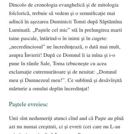
Dincolo de cronologia evanghelică şi de mitologia
folclorică, trebuie să vedem şi o semnificaţie mai
adîncă în aşezarea Duminicii Tomii după Săptămîna
Luminată. „Paştele cel mic” stă în prelungirea marii
taine pascale, întărind-o în inimi şi în cugete:
„necredinciosul” ne încredinţează, o dată mai mult,
asupra Învierii! După ce Domnul îi ia mîna şi i-o
pune în rănile Sale, Toma izbucneşte cu acea
exclamaţie cutremurătoare şi de neuitat: „Domnul
meu şi Dumnezeul meu!”. Ce sublimă şi desăvîrşită
mărturie a omului deplin încredinţat!
Paştele evreiesc
Unii sînt nedumeriţi atunci cînd aud că Paşte au pînă
azi nu numai creştinii, ci şi evreii (cei care nu L-au