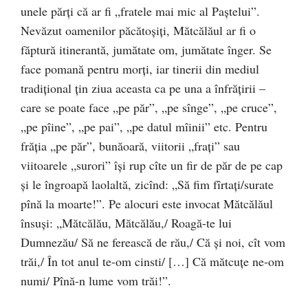
unele părţi că ar fi „fratele mai mic al Paştelui”.
Nevăzut oamenilor păcătoşiţi, Mătcălăul ar fi o
făptură itinerantă, jumătate om, jumătate înger. Se
face pomană pentru morţi, iar tinerii din mediul
tradiţional ţin ziua aceasta ca pe una a înfrăţirii –
care se poate face „pe păr”, „pe sînge”, „pe cruce”,
„pe pîine”, „pe pai”, „pe datul mîinii” etc. Pentru
frăţia „pe păr”, bunăoară, viitorii „fraţi” sau
viitoarele „surori” îşi rup cîte un fir de păr de pe cap
şi le îngroapă laolaltă, zicînd: „Să fim fîrtaţi/surate
pînă la moarte!”. Pe alocuri este invocat Mătcălăul
însuşi: „Mătcălău, Mătcălău,/ Roagă-te lui
Dumnezău/ Să ne ferească de rău,/ Că şi noi, cît vom
trăi,/ În tot anul te-om cinsti/ […] Că mătcuţe ne-om
numi/ Pînă-n lume vom trăi!”.