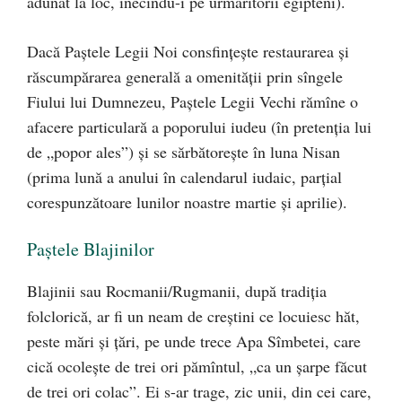
adunat la loc, înecîndu-i pe urmăritorii egipteni).
Dacă Paştele Legii Noi consfinţeşte restaurarea şi
răscumpărarea generală a omenităţii prin sîngele
Fiului lui Dumnezeu, Paştele Legii Vechi rămîne o
afacere particulară a poporului iudeu (în pretenţia lui
de „popor ales”) şi se sărbătoreşte în luna Nisan
(prima lună a anului în calendarul iudaic, parţial
corespunzătoare lunilor noastre martie şi aprilie).
Paştele Blajinilor
Blajinii sau Rocmanii/Rugmanii, după tradiția
folclorică, ar fi un neam de creştini ce locuiesc hăt,
peste mări şi ţări, pe unde trece Apa Sîmbetei, care
cică ocoleşte de trei ori pămîntul, „ca un şarpe făcut
de trei ori colac”. Ei s-ar trage, zic unii, din cei care,