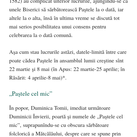
1582) au complicat ulterior lucrurile, ajungîndu-se ca
unele Biserici să sărbătorească Paştele la o dată, iar
altele la o alta, însă în ultima vreme se discută tot
mai serios posibilitatea unui consens pentru
celebrarea la o dată comună.
Aşa cum stau lucrurile astăzi, datele-limită între care
poate cădea Paştele în ansamblul lumii creştine sînt
22 martie şi 8 mai (în Apus: 22 martie-25 aprilie; în
Răsărit: 4 aprilie-8 mai)*.
„Paştele cel mic”
În popor, Duminica Tomii, imediat următoare
Duminicii Învierii, poartă şi numele de „Paştele cel
mic”, suprapunîndu-se cu obscura sărbătoare
folclorică a Mătcălăului, despre care se spune prin