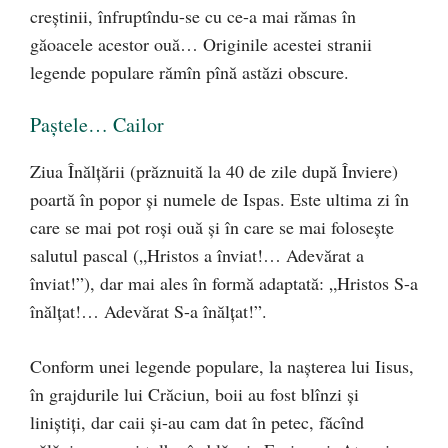
creştinii, înfruptîndu-se cu ce-a mai rămas în
găoacele acestor ouă… Originile acestei stranii
legende populare rămîn pînă astăzi obscure.
Paştele… Cailor
Ziua Înălţării (prăznuită la 40 de zile după Înviere)
poartă în popor şi numele de Ispas. Este ultima zi în
care se mai pot roşi ouă şi în care se mai foloseşte
salutul pascal („Hristos a înviat!… Adevărat a
înviat!”), dar mai ales în formă adaptată: „Hristos S-a
înălţat!… Adevărat S-a înălţat!”.
Conform unei legende populare, la naşterea lui Iisus,
în grajdurile lui Crăciun, boii au fost blînzi şi
liniştiţi, dar caii şi-au cam dat în petec, făcînd