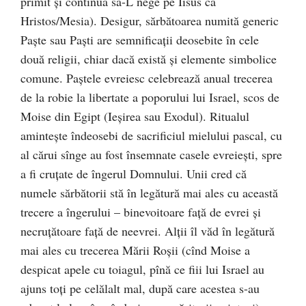
primit şi continuă să-L nege pe Iisus ca
Hristos/Mesia). Desigur, sărbătoarea numită generic
Paşte sau Paşti are semnificaţii deosebite în cele
două religii, chiar dacă există şi elemente simbolice
comune. Paştele evreiesc celebrează anual trecerea
de la robie la libertate a poporului lui Israel, scos de
Moise din Egipt (Ieşirea sau Exodul). Ritualul
aminteşte îndeosebi de sacrificiul mielului pascal, cu
al cărui sînge au fost însemnate casele evreieşti, spre
a fi cruţate de îngerul Domnului. Unii cred că
numele sărbătorii stă în legătură mai ales cu această
trecere a îngerului – binevoitoare faţă de evrei şi
necruţătoare faţă de neevrei. Alţii îl văd în legătură
mai ales cu trecerea Mării Roşii (cînd Moise a
despicat apele cu toiagul, pînă ce fiii lui Israel au
ajuns toţi pe celălalt mal, după care acestea s-au