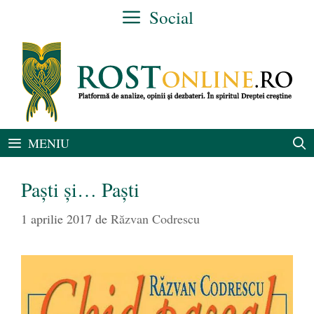
Sari
Social
la
conținut
MENIU
Paști și… Paști
1 aprilie 2017
de
Răzvan Codrescu