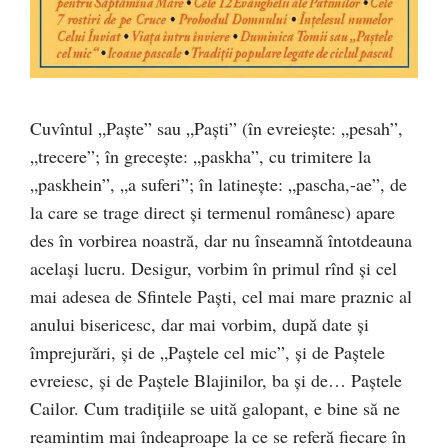
Cuvîntul „Paşte” sau „Paşti” (în evreieşte: „pesah”,
„trecere”; în greceşte: „paskha”, cu trimitere la
„paskhein”, „a suferi”; în latineşte: „pascha,-ae”, de
la care se trage direct şi termenul românesc) apare
des în vorbirea noastră, dar nu înseamnă întotdeauna
acelaşi lucru. Desigur, vorbim în primul rînd şi cel
mai adesea de Sfintele Paşti, cel mai mare praznic al
anului bisericesc, dar mai vorbim, după date şi
împrejurări, şi de „Paştele cel mic”, şi de Paştele
evreiesc, şi de Paştele Blajinilor, ba şi de… Paştele
Cailor. Cum tradiţiile se uită galopant, e bine să ne
reamintim mai îndeaproape la ce se referă fiecare în