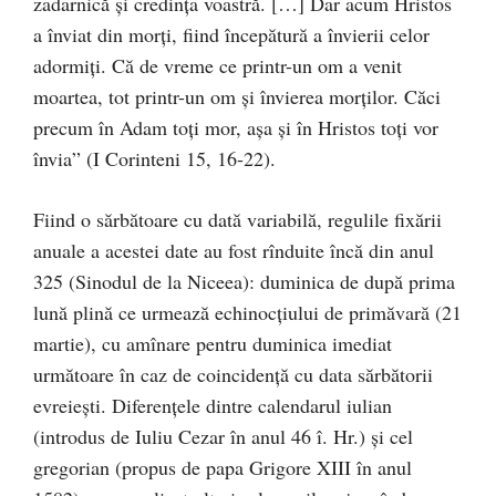
zadarnică şi credinţa voastră. […] Dar acum Hristos
a înviat din morţi, fiind începătură a învierii celor
adormiţi. Că de vreme ce printr-un om a venit
moartea, tot printr-un om şi învierea morţilor. Căci
precum în Adam toţi mor, aşa şi în Hristos toţi vor
învia” (I Corinteni 15, 16-22).
Fiind o sărbătoare cu dată variabilă, regulile fixării
anuale a acestei date au fost rînduite încă din anul
325 (Sinodul de la Niceea): duminica de după prima
lună plină ce urmează echinocţiului de primăvară (21
martie), cu amînare pentru duminica imediat
următoare în caz de coincidenţă cu data sărbătorii
evreieşti. Diferenţele dintre calendarul iulian
(introdus de Iuliu Cezar în anul 46 î. Hr.) şi cel
gregorian (propus de papa Grigore XIII în anul