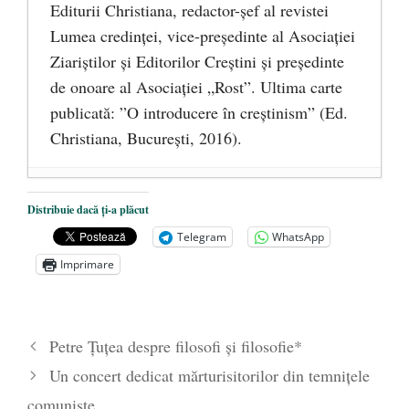
Editurii Christiana, redactor-şef al revistei
Lumea credinţei, vice-preşedinte al Asociaţiei
Ziariştilor şi Editorilor Creştini şi preşedinte
de onoare al Asociaţiei „Rost”. Ultima carte
publicată: ”O introducere în creștinism” (Ed.
Christiana, Bucureşti, 2016).
DANA KONYA-PETRIȘOR, ÎNTRU
Distribuie dacă ți-a plăcut
VEȘNICĂ POMENIRE
- 17 martie 2021
Telegram
WhatsApp
ÎNĂLȚATU-S-A!
- 28 mai 2020
Imprimare
Sic credo – Francisco Franco (1892-1975)
- 25 octombrie 2019
Petre Țuțea despre filosofi și filosofie*
Un concert dedicat mărturisitorilor din temniţele
comuniste