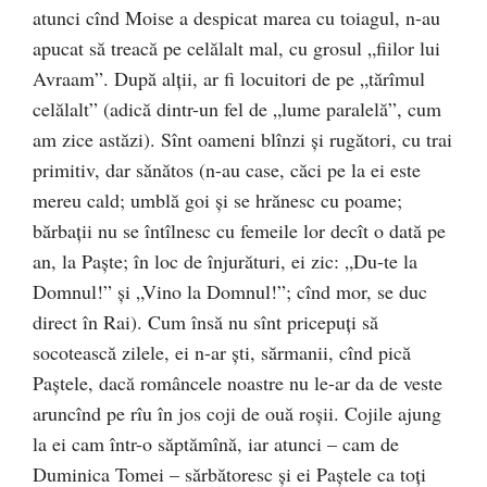
atunci cînd Moise a despicat marea cu toiagul, n-au
apucat să treacă pe celălalt mal, cu grosul „fiilor lui
Avraam”. După alţii, ar fi locuitori de pe „tărîmul
celălalt” (adică dintr-un fel de „lume paralelă”, cum
am zice astăzi). Sînt oameni blînzi şi rugători, cu trai
primitiv, dar sănătos (n-au case, căci pe la ei este
mereu cald; umblă goi şi se hrănesc cu poame;
bărbaţii nu se întîlnesc cu femeile lor decît o dată pe
an, la Paşte; în loc de înjurături, ei zic: „Du-te la
Domnul!” şi „Vino la Domnul!”; cînd mor, se duc
direct în Rai). Cum însă nu sînt pricepuţi să
socotească zilele, ei n-ar şti, sărmanii, cînd pică
Paştele, dacă româncele noastre nu le-ar da de veste
aruncînd pe rîu în jos coji de ouă roşii. Cojile ajung
la ei cam într-o săptămînă, iar atunci – cam de
Duminica Tomei – sărbătoresc şi ei Paştele ca toţi