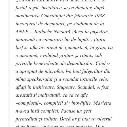
fastul regal, instalarea sa ca dictator, după
modificarea Constituţiei din februarie 1938,
înconjurat de demnitari, pe stadionul de la
ANEF… Iordache Nicoară zăcea la puşcărie,
împreună cu camarazii lui de luptă… [Sora
lui] se afla în careul de gimnastică, în grup, ca
o anonimă, evoluînd graţios şi ritmic, sub
privirile benevolente ale demnitarilor. Cînd s-
a apropiat de microfon, l-a luat fulgerător din
mîna speaker-ului şi a scandat lozincile celor
aflaţi în închisoare. Stupoare. Scandal. A fost
arestată şi maltratată, ca să se afle
«complotul», complicii şi vinovăţiile. Marietta
n-avea însă complici. Făcuse un gest
premeditat şi solitar. Dacă ar fi luat revolverul
şi ar fi tras, ar fi fost un gest anarhist. Dar