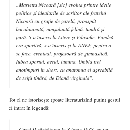
„Marietta Nicoară [sic] evolua printre ideile
politice şi idealurile de scriitor ale fratelui
Nicoară cu graţie de gazelă, proaspăt
bacalaureată, nonşalantă felină, tandră şi
pură. S-a înscris la Litere şi Filosofie. Fiindcă
era sportivă, s-a înscris şi la ANEF, pentru a
se face, eventual, profesoară de gimnastică.
Iubea sportul, aerul, lumina. Umbla trei
anotimpuri în short, cu anatomia ei agreabilă
de zeiţă tînără, de Diană virginală”.
Tot el ne istoriseşte (poate literaturizînd puţin) gestul
ei intrat în legendă:
„Carol II sărbătorea la 8 iunie 1938, cu tot