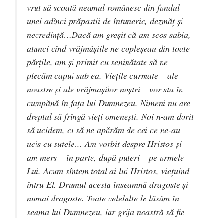
vrut să scoată neamul românesc din fundul
unei adînci prăpastii de întuneric, dezmăţ şi
necredinţă…Dacă am greşit că am scos sabia,
atunci cînd vrăjmăşiile ne copleşeau din toate
părţile, am şi primit cu seninătate să ne
plecăm capul sub ea. Vieţile curmate – ale
noastre şi ale vrăjmaşilor noştri – vor sta în
cumpănă în faţa lui Dumnezeu. Nimeni nu are
dreptul să frîngă vieţi omeneşti. Noi n-am dorit
să ucidem, ci să ne apărăm de cei ce ne-au
ucis cu sutele… Am vorbit despre Hristos şi
am mers – în parte, după puteri – pe urmele
Lui. Acum sîntem total ai lui Hristos, vieţuind
întru El. Drumul acesta înseamnă dragoste şi
numai dragoste. Toate celelalte le lăsăm în
seama lui Dumnezeu, iar grija noastră să fie