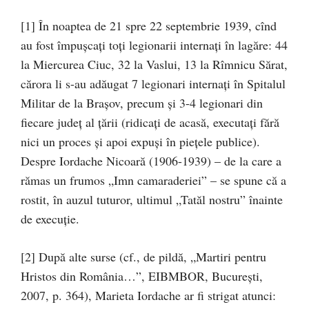
[1] În noaptea de 21 spre 22 septembrie 1939, cînd
au fost împuşcaţi toţi legionarii internaţi în lagăre: 44
la Miercurea Ciuc, 32 la Vaslui, 13 la Rîmnicu Sărat,
cărora li s-au adăugat 7 legionari internaţi în Spitalul
Militar de la Braşov, precum şi 3-4 legionari din
fiecare judeţ al ţării (ridicaţi de acasă, executaţi fără
nici un proces şi apoi expuşi în pieţele publice).
Despre Iordache Nicoară (1906-1939) – de la care a
rămas un frumos „Imn camaraderiei” – se spune că a
rostit, în auzul tuturor, ultimul „Tatăl nostru” înainte
de execuţie.
[2] După alte surse (cf., de pildă, „Martiri pentru
Hristos din România…”, EIBMBOR, Bucureşti,
2007, p. 364), Marieta Iordache ar fi strigat atunci: