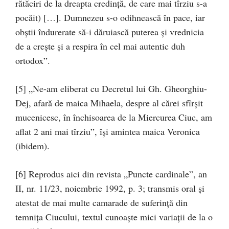
rătăciri de la dreapta credinţă, de care mai tîrziu s-a
pocăit) […]. Dumnezeu s-o odihnească în pace, iar
obştii îndurerate să-i dăruiască puterea şi vrednicia
de a creşte şi a respira în cel mai autentic duh
ortodox”.
[5] „Ne-am eliberat cu Decretul lui Gh. Gheorghiu-
Dej, afară de maica Mihaela, despre al cărei sfîrşit
mucenicesc, în închisoarea de la Miercurea Ciuc, am
aflat 2 ani mai tîrziu”, îşi amintea maica Veronica
(ibidem).
[6] Reprodus aici din revista „Puncte cardinale”, an
II, nr. 11/23, noiembrie 1992, p. 3; transmis oral şi
atestat de mai multe camarade de suferinţă din
temniţa Ciucului, textul cunoaşte mici variaţii de la o