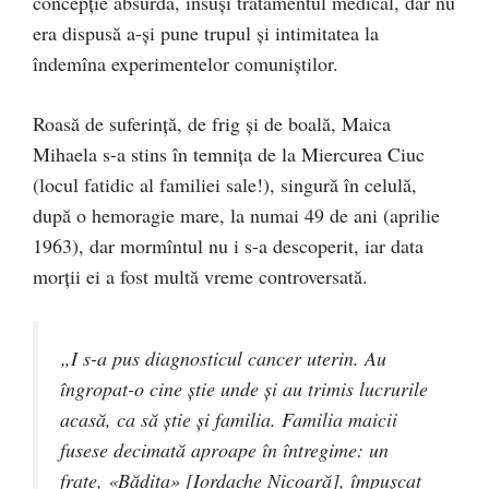
concepţie absurdă, însuşi tratamentul medical, dar nu
era dispusă a-şi pune trupul şi intimitatea la
îndemîna experimentelor comuniştilor.
Roasă de suferinţă, de frig şi de boală, Maica
Mihaela s-a stins în temniţa de la Miercurea Ciuc
(locul fatidic al familiei sale!), singură în celulă,
după o hemoragie mare, la numai 49 de ani (aprilie
1963), dar mormîntul nu i s-a descoperit, iar data
morţii ei a fost multă vreme controversată.
„I s-a pus diagnosticul cancer uterin. Au
îngropat-o cine ştie unde şi au trimis lucrurile
acasă, ca să ştie şi familia. Familia maicii
fusese decimată aproape în întregime: un
frate, «Bădița» [Iordache Nicoară], împuşcat