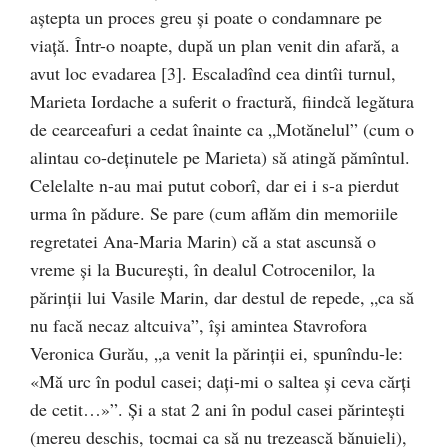
aştepta un proces greu şi poate o condamnare pe
viaţă. Într-o noapte, după un plan venit din afară, a
avut loc evadarea [3]. Escaladînd cea dintîi turnul,
Marieta Iordache a suferit o fractură, fiindcă legătura
de cearceafuri a cedat înainte ca „Motănelul” (cum o
alintau co-deţinutele pe Marieta) să atingă pămîntul.
Celelalte n-au mai putut coborî, dar ei i s-a pierdut
urma în pădure. Se pare (cum aflăm din memoriile
regretatei Ana-Maria Marin) că a stat ascunsă o
vreme şi la Bucureşti, în dealul Cotrocenilor, la
părinţii lui Vasile Marin, dar destul de repede, „ca să
nu facă necaz altcuiva”, îşi amintea Stavrofora
Veronica Gurău, „a venit la părinţii ei, spunîndu-le:
«Mă urc în podul casei; daţi-mi o saltea şi ceva cărţi
de cetit…»”. Şi a stat 2 ani în podul casei părinteşti
(mereu deschis, tocmai ca să nu trezească bănuieli),