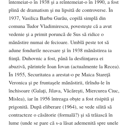
întemeiat-o în 1938 şi a reîntemeiat-o în 1990, a fost
plină de dramatism şi nu lipsită de controverse. În
1937, Vasilica Barbu Gurău, copilă simplă din
comuna Tudor Vladimirescu, povesteşte că a avut
vedenie şi a primit poruncă de Sus să ridice o
mănăstire numai de fecioare. Umblă peste tot să
adune fondurile necesare şi în 1938 mănăstirea ia
fiinţă. Duhovnic a fost, până la desfiinţarea ei
abuzivă, părintele Ioan Iovan (actualmente la Recea).
În 1955, Securitatea a arestat-o pe Maica Stareţă
Veronica şi pe fruntaşele mănăstirii, tîrîndu-le în
închisoare (Galaţi, Jilava, Văcăreşti, Miercurea Ciuc,
Mislea), iar în 1956 întreaga obşte a fost risipită şi
prigonită. După eliberare (1964), se vede silită să
contracteze o căsătorie (formală?) şi să trăiască în
lume (unde se pare că s-a lăsat ademenită spre unele