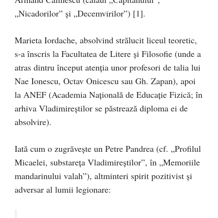
„Nicadorilor” şi „Decemvirilor”) [1].
Marieta Iordache, absolvind strălucit liceul teoretic,
s-a înscris la Facultatea de Litere şi Filosofie (unde a
atras dintru început atenţia unor profesori de talia lui
Nae Ionescu, Octav Onicescu sau Gh. Zapan), apoi
la ANEF (Academia Naţională de Educaţie Fizică; în
arhiva Vladimireştilor se păstrează diploma ei de
absolvire).
Iată cum o zugrăveşte un Petre Pandrea (cf. „Profilul
Micaelei, substareţa Vladimireştilor”, în „Memoriile
mandarinului valah”), altminteri spirit pozitivist şi
adversar al lumii legionare: