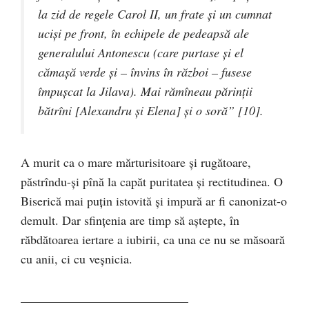
la zid de regele Carol II, un frate şi un cumnat
ucişi pe front, în echipele de pedeapsă ale
generalului Antonescu (care purtase şi el
cămaşă verde şi – învins în război – fusese
împuşcat la Jilava). Mai rămîneau părinţii
bătrîni [Alexandru şi Elena] şi o soră” [10].
A murit ca o mare mărturisitoare şi rugătoare,
păstrîndu-şi pînă la capăt puritatea şi rectitudinea. O
Biserică mai puţin istovită şi impură ar fi canonizat-o
demult. Dar sfinţenia are timp să aştepte, în
răbdătoarea iertare a iubirii, ca una ce nu se măsoară
cu anii, ci cu veşnicia.
___________________________