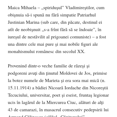
Maica Mihaela – „spiriduşul” Vladimireştilor, cum
obişnuia să-i spună nu fără simpatie Patriarhul
Justinian Marina (sub care, din păcate, destinul ei
atît de neobişnuit „s-a frînt fără să se îndoaie”, în
iureşul de nestăvilit al prigoanei comuniste) – a fost
una dintre cele mai pure şi mai nobile figuri ale
monahismului românesc din secolul XX.
Provenind dintr-o veche familie de răzeşi şi
podgoreni avuţi din ţinutul Moldovei de Jos, primise
la botez numele de Marieta şi era sora mai mică (n.
15.11.1914) a bădiei Nicoară Iordache din Nicoreştii
Tecuciului, universitar, poet şi eseist, fruntaş legionar
ucis în lagărul de la Miercurea Ciuc, alături de alţi
43 de camarazi, în masacrul consecutiv pedepsirii lui
Armand Călinescu (călăul „Căpitanului”,