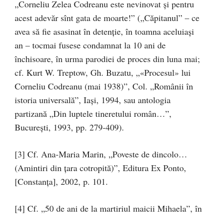
„Corneliu Zelea Codreanu este nevinovat şi pentru
acest adevăr sînt gata de moarte!” („Căpitanul” – ce
avea să fie asasinat în detenţie, în toamna aceluiaşi
an – tocmai fusese condamnat la 10 ani de
închisoare, în urma parodiei de proces din luna mai;
cf. Kurt W. Treptow, Gh. Buzatu, „«Procesul» lui
Corneliu Codreanu (mai 1938)”, Col. „Românii în
istoria universală”, Iaşi, 1994, sau antologia
partizană „Din luptele tineretului român…”,
Bucureşti, 1993, pp. 279-409).
[3] Cf. Ana-Maria Marin, „Poveste de dincolo…
(Amintiri din ţara cotropită)”, Editura Ex Ponto,
[Constanţa], 2002, p. 101.
[4] Cf. „50 de ani de la martiriul maicii Mihaela”, în