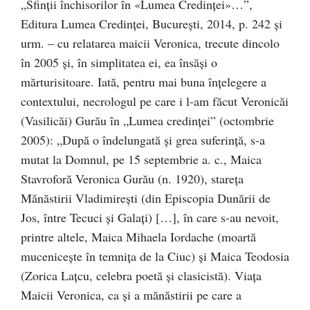
„Sfinţii închisorilor în «Lumea Credinţei»…”,
Editura Lumea Credinţei, Bucureşti, 2014, p. 242 şi
urm. – cu relatarea maicii Veronica, trecute dincolo
în 2005 şi, în simplitatea ei, ea însăşi o
mărturisitoare. Iată, pentru mai buna înţelegere a
contextului, necrologul pe care i l-am făcut Veronicăi
(Vasilicăi) Gurău în „Lumea credinţei” (octombrie
2005): „După o îndelungată şi grea suferinţă, s-a
mutat la Domnul, pe 15 septembrie a. c., Maica
Stavroforă Veronica Gurău (n. 1920), stareţa
Mănăstirii Vladimireşti (din Episcopia Dunării de
Jos, între Tecuci şi Galaţi) […], în care s-au nevoit,
printre altele, Maica Mihaela Iordache (moartă
muceniceşte în temniţa de la Ciuc) şi Maica Teodosia
(Zorica Laţcu, celebra poetă şi clasicistă). Viaţa
Maicii Veronica, ca şi a mănăstirii pe care a