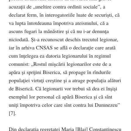
acuzaţii de „uneltire contra ordinii sociale”, a
declarat ferm, în interogatoriile luate de securişti, că
va lupta întotdeauna împotriva ateismului, că a
ascuns fugari la mănăstire şi că nu i-ar denunţa
niciodată. Şi-a recunoscut deschis trecutul legionar,
iar în arhiva CNSAS se află o declaraţie care arată
cum înţelegea ea datoria legionarului în regimul
comunist: „Rostul mişcării legionarilor este de a
apăra şi sprijini Biserica, să propage în rîndurile
populaţiei virtuţi creştine şi a atrage populaţia alături
de Biserică. Că legionarii vor trebui să dea ei înşişi
exemplul lor personal că apără Biserica şi că sînt
uniţi împotriva celor care sînt contra lui Dumnezeu”
[7].
Din declaraţia regretatei Maria [Blaj] Constantinescu