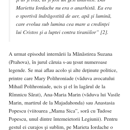
Marietta Iordache nu era o anarhistă. Ea era
o sportivă îndrăgostită de aer, apă şi lumină,
care evolua sub lumina cea mare a credinţei
lui Cristos şi a luptei contra tiraniilor” [2].
A urmat episodul internării la Mănăstirea Suzana
(Prahova), în jurul căruia s-au ţesut numeroase
legende. Se mai aflau acolo şi alte deţinute politice,
printre care Mary Polihroniade (văduva avocatului
Mihail Polihroniade, ucis şi el în lagărul de la
Rîmnicu Sărat), Ana-Maria Marin (văduva lui Vasile
Marin, martirul de la Majadahonda) sau Anastasia
Popescu (viitoarea „Mama Sica”, soră cu Tudose
Popescu, unul dintre întemeietorii Legiunii). Pentru
gestul ei curajos şi sublim, pe Marieta Iordache o