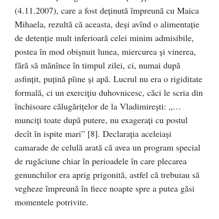
(4.11.2007), care a fost deţinută împreună cu Maica
Mihaela, rezultă că aceasta, deşi avînd o alimentaţie
de detenţie mult inferioară celei minim admisibile,
postea în mod obişnuit lunea, miercurea şi vinerea,
fără să mănînce în timpul zilei, ci, numai după
asfinţit, puţină pîine şi apă. Lucrul nu era o rigiditate
formală, ci un exerciţiu duhovnicesc, căci le scria din
închisoare călugăriţelor de la Vladimireşti: „…
munciţi toate după putere, nu exageraţi cu postul
decît în ispite mari” [8]. Declaraţia aceleiaşi
camarade de celulă arată că avea un program special
de rugăciune chiar în perioadele în care plecarea
genunchilor era aprig prigonită, astfel că trebuiau să
vegheze împreună în fiece noapte spre a putea găsi
momentele potrivite.