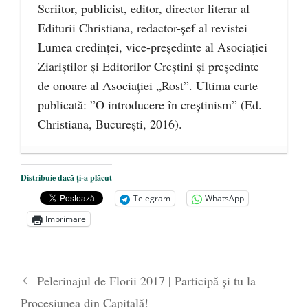
Scriitor, publicist, editor, director literar al
Editurii Christiana, redactor-şef al revistei
Lumea credinţei, vice-preşedinte al Asociaţiei
Ziariştilor şi Editorilor Creştini şi preşedinte
de onoare al Asociaţiei „Rost”. Ultima carte
publicată: ”O introducere în creștinism” (Ed.
Christiana, Bucureşti, 2016).
DANA KONYA-PETRIȘOR, ÎNTRU
Distribuie dacă ți-a plăcut
VEȘNICĂ POMENIRE
- 17 martie 2021
Telegram
WhatsApp
ÎNĂLȚATU-S-A!
- 28 mai 2020
Imprimare
Sic credo – Francisco Franco (1892-1975)
- 25 octombrie 2019
Pelerinajul de Florii 2017 | Participă şi tu la
Procesiunea din Capitală!