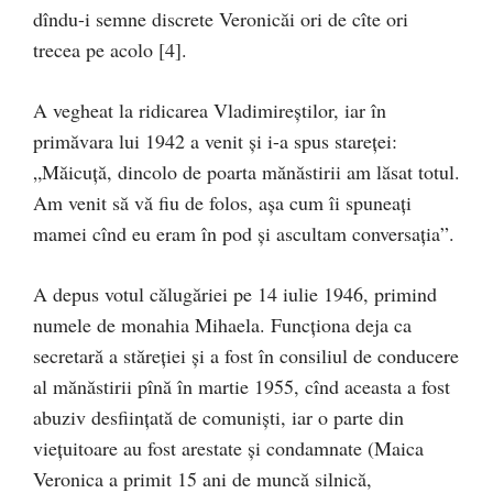
dîndu-i semne discrete Veronicăi ori de cîte ori
trecea pe acolo [4].
A vegheat la ridicarea Vladimireştilor, iar în
primăvara lui 1942 a venit şi i-a spus stareţei:
„Măicuţă, dincolo de poarta mănăstirii am lăsat totul.
Am venit să vă fiu de folos, aşa cum îi spuneaţi
mamei cînd eu eram în pod şi ascultam conversaţia”.
A depus votul călugăriei pe 14 iulie 1946, primind
numele de monahia Mihaela. Funcţiona deja ca
secretară a stăreţiei şi a fost în consiliul de conducere
al mănăstirii pînă în martie 1955, cînd aceasta a fost
abuziv desfiinţată de comunişti, iar o parte din
vieţuitoare au fost arestate şi condamnate (Maica
Veronica a primit 15 ani de muncă silnică,