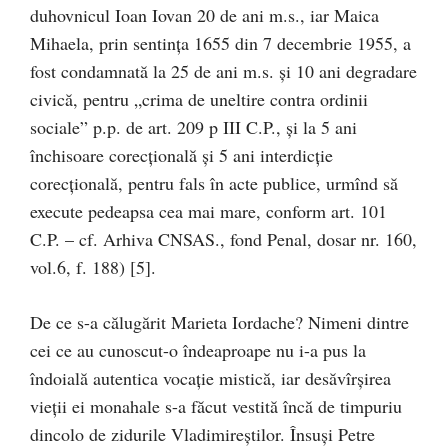
duhovnicul Ioan Iovan 20 de ani m.s., iar Maica
Mihaela, prin sentinţa 1655 din 7 decembrie 1955, a
fost condamnată la 25 de ani m.s. şi 10 ani degradare
civică, pentru „crima de uneltire contra ordinii
sociale” p.p. de art. 209 p III C.P., şi la 5 ani
închisoare corecţională şi 5 ani interdicţie
corecţională, pentru fals în acte publice, urmînd să
execute pedeapsa cea mai mare, conform art. 101
C.P. – cf. Arhiva CNSAS., fond Penal, dosar nr. 160,
vol.6, f. 188) [5].
De ce s-a călugărit Marieta Iordache? Nimeni dintre
cei ce au cunoscut-o îndeaproape nu i-a pus la
îndoială autentica vocaţie mistică, iar desăvîrşirea
vieţii ei monahale s-a făcut vestită încă de timpuriu
dincolo de zidurile Vladimireştilor. Însuşi Petre