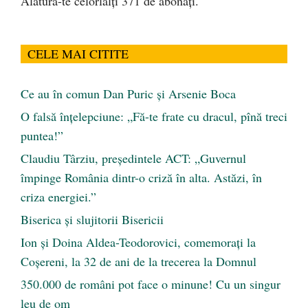
Alătură-te celorlalți 371 de abonați.
CELE MAI CITITE
Ce au în comun Dan Puric şi Arsenie Boca
O falsă înțelepciune: „Fă-te frate cu dracul, pînă treci
puntea!”
Claudiu Târziu, președintele ACT: „Guvernul
împinge România dintr-o criză în alta. Astăzi, în
criza energiei.”
Biserica și slujitorii Bisericii
Ion și Doina Aldea-Teodorovici, comemorați la
Coșereni, la 32 de ani de la trecerea la Domnul
350.000 de români pot face o minune! Cu un singur
leu de om