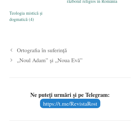
războiul religios în România
Teologia mistică și
dogmatică (4)
Ortografia în suferință
„Noul Adam” și „Noua Evă”
Ne puteți urmări și pe Telegram:
https://t.me/RevistaRost