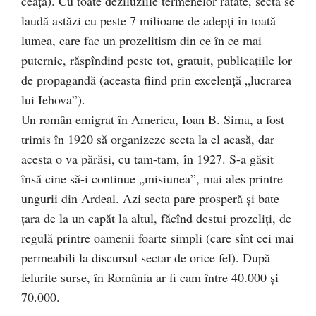
ceaţă). Cu toate deziluziile termenelor ratate, secta se
laudă astăzi cu peste 7 milioane de adepţi în toată
lumea, care fac un prozelitism din ce în ce mai
puternic, răspîndind peste tot, gratuit, publicaţiile lor
de propagandă (aceasta fiind prin excelenţă „lucrarea
lui Iehova”).
Un român emigrat în America, Ioan B. Sima, a fost
trimis în 1920 să organizeze secta la el acasă, dar
acesta o va părăsi, cu tam-tam, în 1927. S-a găsit
însă cine să-i continue „misiunea”, mai ales printre
ungurii din Ardeal. Azi secta pare prosperă şi bate
ţara de la un capăt la altul, făcînd destui prozeliţi, de
regulă printre oamenii foarte simpli (care sînt cei mai
permeabili la discursul sectar de orice fel). După
felurite surse, în România ar fi cam între 40.000 şi
70.000.