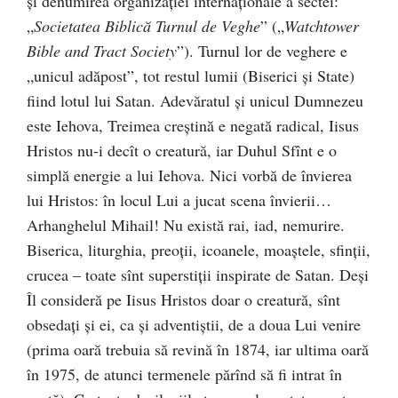
şi denumirea organizaţiei internaţionale a sectei:
„
Societatea Biblică Turnul de Veghe
” („
Watchtower
Bible and Tract Society
”). Turnul lor de veghere e
„unicul adăpost”, tot restul lumii (Biserici şi State)
fiind lotul lui Satan. Adevăratul şi unicul Dumnezeu
este Iehova, Treimea creştină e negată radical, Iisus
Hristos nu-i decît o creatură, iar Duhul Sfînt e o
simplă energie a lui Iehova. Nici vorbă de învierea
lui Hristos: în locul Lui a jucat scena învierii…
Arhanghelul Mihail! Nu există rai, iad, nemurire.
Biserica, liturghia, preoţii, icoanele, moaştele, sfinţii,
crucea – toate sînt superstiţii inspirate de Satan. Deşi
Îl consideră pe Iisus Hristos doar o creatură, sînt
obsedaţi şi ei, ca şi adventiştii, de a doua Lui venire
(prima oară trebuia să revină în 1874, iar ultima oară
în 1975, de atunci termenele părînd să fi intrat în