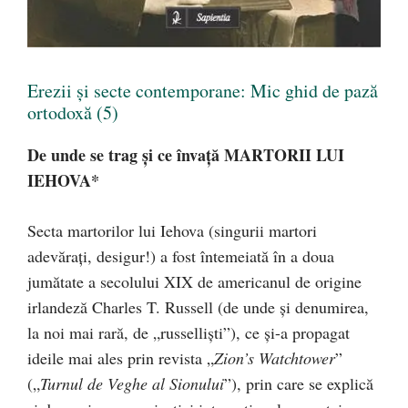
Erezii și secte contemporane: Mic ghid de pază
ortodoxă (5)
De unde se trag şi ce învaţă MARTORII LUI
IEHOVA*
Secta martorilor lui Iehova (singurii martori
adevăraţi, desigur!) a fost întemeiată în a doua
jumătate a secolului XIX de americanul de origine
irlandeză Charles T. Russell (de unde şi denumirea,
la noi mai rară, de „russellişti”), ce şi-a propagat
ideile mai ales prin revista „
Zion’s Watchtower
”
(„
Turnul de Veghe al Sionului
”), prin care se explică