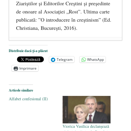
Ziariştilor şi Editorilor Creştini şi preşedinte
de onoare al Asociaţiei „Rost”. Ultima carte
publicată: ”O introducere în creștinism” (Ed.
Christiana, Bucureşti, 2016).
DANA KONYA-PETRIȘOR, ÎNTRU
Distribuie dacă ți-a plăcut
VEȘNICĂ POMENIRE
- 17 martie 2021
Telegram
WhatsApp
ÎNĂLȚATU-S-A!
- 28 mai 2020
Imprimare
Sic credo – Francisco Franco (1892-1975)
- 25 octombrie 2019
Articole similare
Alfabet confesional (II)
Viorica Vasilica declanșează